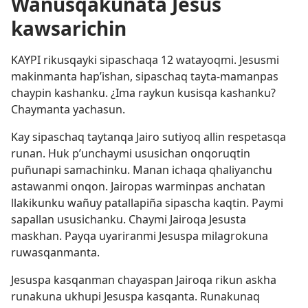
Wañusqakunata Jesús
kawsarichin
KAYPI rikusqayki sipaschaqa 12 watayoqmi. Jesusmi
makinmanta hap’ishan, sipaschaq tayta-mamanpas
chaypin kashanku. ¿Ima raykun kusisqa kashanku?
Chaymanta yachasun.
Kay sipaschaq taytanqa Jairo sutiyoq allin respetasqa
runan. Huk p’unchaymi ususichan onqoruqtin
puñunapi samachinku. Manan ichaqa qhaliyanchu
astawanmi onqon. Jairopas warminpas anchatan
llakikunku wañuy patallapiña sipascha kaqtin. Paymi
sapallan ususichanku. Chaymi Jairoqa Jesusta
maskhan. Payqa uyariranmi Jesuspa milagrokuna
ruwasqanmanta.
Jesuspa kasqanman chayaspan Jairoqa rikun askha
runakuna ukhupi Jesuspa kasqanta. Runakunaq