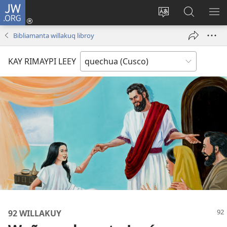
JW.ORG
Sutiykiwan
jaykuy
Direccionpi simi
JW.ORG
QH
(abre
akllay
nisqapi
ME
Bibliamanta willakuq libroy
una
maskhay
nueva
KAY RIMAYPI LEEY
ventana)
92 WILLAKUY