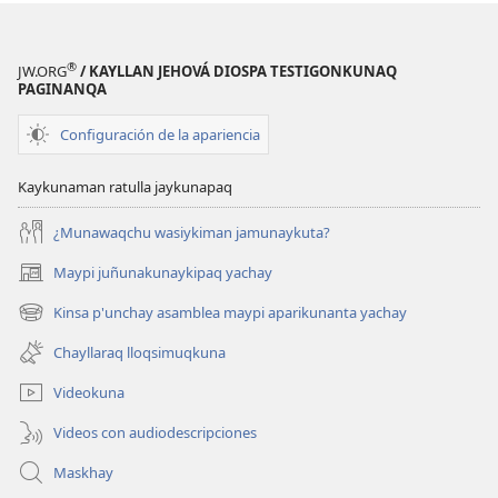
®
JW.ORG
/ KAYLLAN JEHOVÁ DIOSPA TESTIGONKUNAQ
PAGINANQA
Configuración de la apariencia
Kaykunaman ratulla jaykunapaq
¿Munawaqchu wasiykiman jamunaykuta?
Maypi juñunakunaykipaq yachay
(abre
una
Kinsa p'unchay asamblea maypi aparikunanta yachay
(abre
nueva
una
ventana)
Chayllaraq lloqsimuqkuna
nueva
ventana)
Videokuna
Videos con audiodescripciones
Maskhay