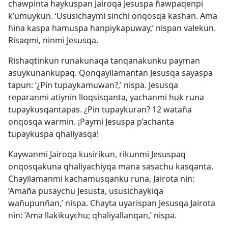
chawpinta haykuspan Jairoqa Jesuspa ñawpaqenpi
k’umuykun. ‘Ususichaymi sinchi onqosqa kashan. Ama
hina kaspa hamuspa hanpiykapuway,’ nispan valekun.
Risaqmi, ninmi Jesusqa.
Rishaqtinkun runakunaqa tanqanakunku payman
asuykunankupaq. Qonqayllamantan Jesusqa sayaspa
tapun: ‘¿Pin tupaykamuwan?,’ nispa. Jesusqa
reparanmi atiynin lloqsisqanta, yachanmi huk runa
tupaykusqantapas. ¿Pin tupaykuran? 12 wataña
onqosqa warmin. ¡Paymi Jesuspa p’achanta
tupaykuspa qhaliyasqa!
Kaywanmi Jairoqa kusirikun, rikunmi Jesuspaq
onqosqakuna qhaliyachiyqa mana sasachu kasqanta.
Chayllamanmi kachamusqanku runa, Jairota nin:
‘Amaña pusaychu Jesusta, ususichaykiqa
wañupunñan,’ nispa. Chayta uyarispan Jesusqa Jairota
nin: ‘Ama llakikuychu; qhaliyallanqan,’ nispa.