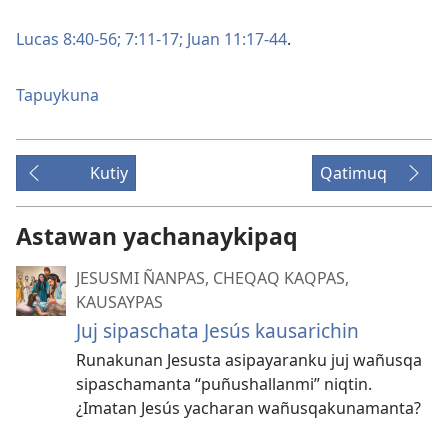
Lucas 8:40-56;
7:11-17;
Juan 11:17-44
.
Tapuykuna
Kutiy
Qatimuq
Astawan yachanaykipaq
JESUSMI ÑANPAS, CHEQAQ KAQPAS,
KAUSAYPAS
Juj sipaschata Jesús kausarichin
Runakunan Jesusta asipayaranku juj wañusqa
sipaschamanta “puñushallanmi” niqtin.
¿Imatan Jesús yacharan wañusqakunamanta?