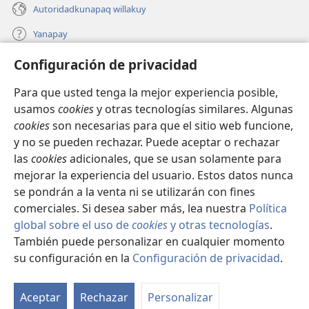
Autoridadkunapaq willakuy
Yanapay
Configuración de privacidad
Donacionta churanapaq
(abre
una
Para que usted tenga la mejor experiencia posible,
nueva
INTERNETPI QELQANCHISKUNA Watchtower™
usamos
cookies
y otras tecnologías similares. Algunas
(abre
ventana)
cookies
son necesarias para que el sitio web funcione,
una
®
JW Hub
nueva
y no se pueden rechazar. Puede aceptar o rechazar
(abre
ventana)
una
las
cookies
adicionales, que se usan solamente para
®
JW Library
nueva
mejorar la experiencia del usuario. Estos datos nunca
ventana)
se pondrán a la venta ni se utilizarán con fines
comerciales. Si desea saber más, lea nuestra
Política
global sobre el uso de
cookies
y otras tecnologías
.
Copyright
© 2026 Watch Tower Bible and Tract Society of Pennsylvania.
También puede personalizar en cualquier momento
IMATAN RUWAWAQ IMATAN MANA
|
DATOSKUNATA
su configuración en la
Configuración de privacidad
.
Mo
WAQAYCHASQAYKUMANTA
|
CONFIGURACIÓN DE PRIVACIDAD
ín
Aceptar
Rechazar
Personalizar