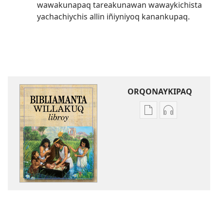
wawakunapaq tareakunawan wawaykichista
yachachiychis allin iñiyniyoq kanankupaq.
ORQONAYKIPAQ
Kaypi
Kaypin
qelqakunatan
grabasqa
copiawaq
qelqakunata
Bibliamanta
horqowaq
willakuq
Bibliamanta
libroy
willakuq
libroy