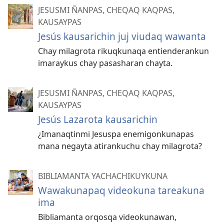
JESUSMI ÑANPAS, CHEQAQ KAQPAS,
KAUSAYPAS
Jesús kausarichin juj viudaq wawanta
Chay milagrota rikuqkunaqa entienderankun
imaraykus chay pasasharan chayta.
JESUSMI ÑANPAS, CHEQAQ KAQPAS,
KAUSAYPAS
Jesús Lazarota kausarichin
¿Imanaqtinmi Jesuspa enemigonkunapas
mana negayta atirankuchu chay milagrota?
BIBLIAMANTA YACHACHIKUYKUNA
Wawakunapaq videokuna tareakuna
ima
Bibliamanta orqosqa videokunawan,