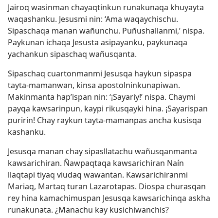
Jairoq wasinman chayaqtinkun runakunaqa khuyayta
waqashanku. Jesusmi nin: ‘Ama waqaychischu.
Sipaschaqa manan wañunchu. Puñushallanmi,’ nispa.
Paykunan ichaqa Jesusta asipayanku, paykunaqa
yachankun sipaschaq wañusqanta.
Sipaschaq cuartonmanmi Jesusqa haykun sipaspa
tayta-mamanwan, kinsa apostolninkunapiwan.
Makinmanta hap’ispan nin: ‘¡Sayariy!’ nispa. Chaymi
payqa kawsarinpun, kaypi rikusqayki hina. ¡Sayarispan
puririn! Chay raykun tayta-mamanpas ancha kusisqa
kashanku.
Jesusqa manan chay sipasllatachu wañusqanmanta
kawsarichiran. Ñawpaqtaqa kawsarichiran Naín
llaqtapi tiyaq viudaq wawantan. Kawsarichiranmi
Mariaq, Martaq turan Lazarotapas. Diospa churasqan
rey hina kamachimuspan Jesusqa kawsarichinqa askha
runakunata. ¿Manachu kay kusichiwanchis?