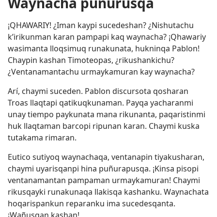
Waynacha puñurusqa
¡QHAWARIY! ¿Iman kaypi sucedeshan? ¿Nishutachu
k’irikunman karan pampapi kaq waynacha? ¡Qhawariy
wasimanta lloqsimuq runakunata, hukninqa Pablon!
Chaypin kashan Timoteopas, ¿rikushankichu?
¿Ventanamantachu urmaykamuran kay waynacha?
Arí, chaymi suceden. Pablon discursota qosharan
Troas llaqtapi qatikuqkunaman. Payqa yacharanmi
unay tiempo paykunata mana rikunanta, paqaristinmi
huk llaqtaman barcopi ripunan karan. Chaymi kuska
tutakama rimaran.
Eutico sutiyoq waynachaqa, ventanapin tiyakusharan,
chaymi uyarisqanpi hina puñurapusqa. ¡Kinsa pisopi
ventanamantan pampaman urmaykamuran! Chaymi
rikusqayki runakunaqa llakisqa kashanku. Waynachata
hoqarispankun reparanku ima sucedesqanta.
¡Wañusqan kashan!