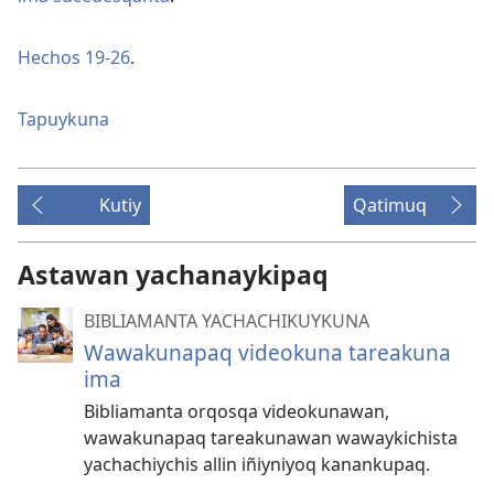
Hechos 19-26
.
Tapuykuna
Kutiy
Qatimuq
Astawan yachanaykipaq
BIBLIAMANTA YACHACHIKUYKUNA
Wawakunapaq videokuna tareakuna
ima
Bibliamanta orqosqa videokunawan,
wawakunapaq tareakunawan wawaykichista
yachachiychis allin iñiyniyoq kanankupaq.