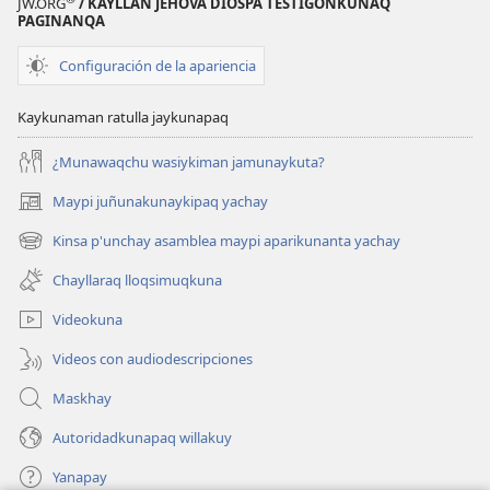
JW.ORG
/ KAYLLAN JEHOVÁ DIOSPA TESTIGONKUNAQ
PAGINANQA
Configuración de la apariencia
Kaykunaman ratulla jaykunapaq
¿Munawaqchu wasiykiman jamunaykuta?
Maypi juñunakunaykipaq yachay
(abre
una
Kinsa p'unchay asamblea maypi aparikunanta yachay
(abre
nueva
una
ventana)
Chayllaraq lloqsimuqkuna
nueva
ventana)
Videokuna
Videos con audiodescripciones
Maskhay
Autoridadkunapaq willakuy
Yanapay