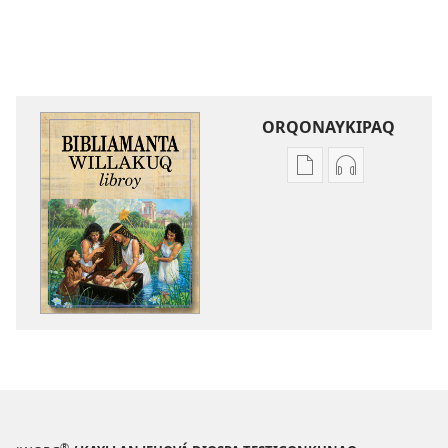
ORQONAYKIPAQ
Kaypi
Kaypin
qelqakunatan
grabasqa
copiawaq
qelqakunata
Bibliamanta
horqowaq
willakuq
Bibliamanta
libroy
willakuq
libroy
®