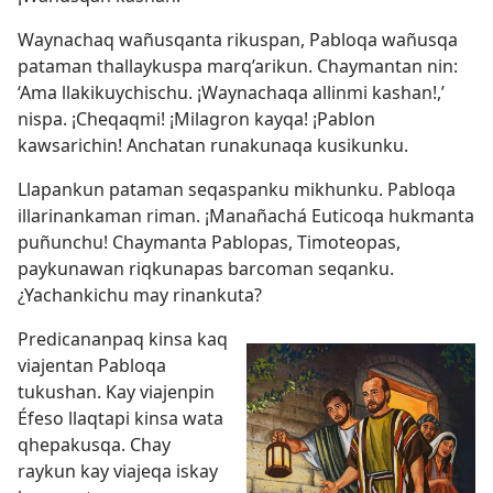
Waynachaq wañusqanta rikuspan, Pabloqa wañusqa
pataman thallaykuspa marq’arikun. Chaymantan nin:
‘Ama llakikuychischu. ¡Waynachaqa allinmi kashan!,’
nispa. ¡Cheqaqmi! ¡Milagron kayqa! ¡Pablon
kawsarichin! Anchatan runakunaqa kusikunku.
Llapankun pataman seqaspanku mikhunku. Pabloqa
illarinankaman riman. ¡Manañachá Euticoqa hukmanta
puñunchu! Chaymanta Pablopas, Timoteopas,
paykunawan riqkunapas barcoman seqanku.
¿Yachankichu may rinankuta?
Predicananpaq kinsa kaq
viajentan Pabloqa
tukushan. Kay viajenpin
Éfeso llaqtapi kinsa wata
qhepakusqa. Chay
raykun kay viajeqa iskay