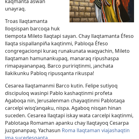
kaqmanta aswan
unayraq.
Troas llaqtamanta
lloqsispan barcoqa huk
tiempota Mileto llaqtapi sayan. Chay llaqtamanta Éfeso
llaqta sispallanpiña kaqtinmi, Pabloqa Éfeso
congregacionpi kuraq runakunata waqyachin, Mileto
llaqtaman hamunankupaq, manaraq ripushaspa
rimapayananpaq. Barco puririqtinmi, ¡anchata
llakikunku Pabloq ripusqanta rikuspa!
Cesarea llaqtamanmi Barco kutin. Felipe sutiyoq
discipuloq wasinpi Pablo kashaqtinmi profeta
Agaboqa nin, Jerusalenman chayaqtinmi Pablotaqa
carcelpi wisq’anqaku, nispa. Agaboq nisqan hinan
suceden. Cesarea llaqtapi iskay wata carcelpi kaqtinmi,
Pablotaqa Romaman apanku chay llaqtayoq Cesarpa
juzgananpaq. Yachasun
Roma llaqtaman viajashaqtin
ima sucedesqanta
.