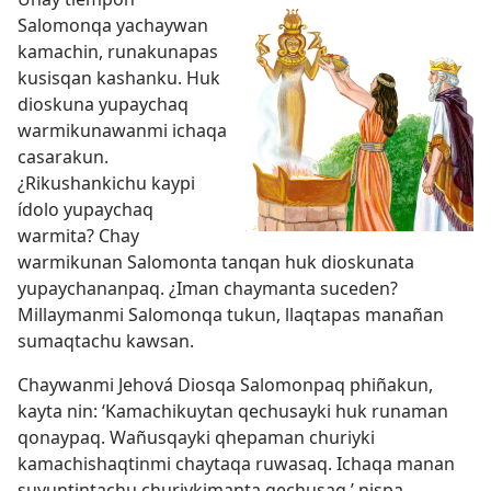
Salomonqa yachaywan
kamachin, runakunapas
kusisqan kashanku. Huk
dioskuna yupaychaq
warmikunawanmi ichaqa
casarakun.
¿Rikushankichu kaypi
ídolo yupaychaq
warmita? Chay
warmikunan Salomonta tanqan huk dioskunata
yupaychananpaq. ¿Iman chaymanta suceden?
Millaymanmi Salomonqa tukun, llaqtapas manañan
sumaqtachu kawsan.
Chaywanmi Jehová Diosqa Salomonpaq phiñakun,
kayta nin: ‘Kamachikuytan qechusayki huk runaman
qonaypaq. Wañusqayki qhepaman churiyki
kamachishaqtinmi chaytaqa ruwasaq. Ichaqa manan
suyuntintachu churiykimanta qechusaq,’ nispa.