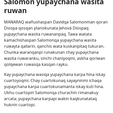
Salomón yupaychana wasita
ruwan
MANARAQ wañushaspan Davidqa Salomonman qoran
Diospa qosqan planokunata Jehová Diospaq
yupaychana wasita ruwananpaq. Tawa watata
kamachishaspan Salomonqa yupaychana wasita
ruwayta qallarin, qanchis wata kuskanpitaq tukuran.
Chunka waranqanpi runakunan chay yupaychana
wasita ruwaranku, sinchi chaniyoqmi, askha qoriwan
qolqewan ruwasqa kasqan rayku.
Kay yupaychana wasiqa yupaychana karpa hina iskay
cuartoyoqmi. Chay cuartokunaq sayayninmi ichaqa
yupaychana karpa cuartokunamanta iskay kuti hina.
Ukhu cuartopin Salomonqa churachin rimanakuy
arcata; yupaychana karpapi wakin kaqkunatataq
huknin cuartopi.