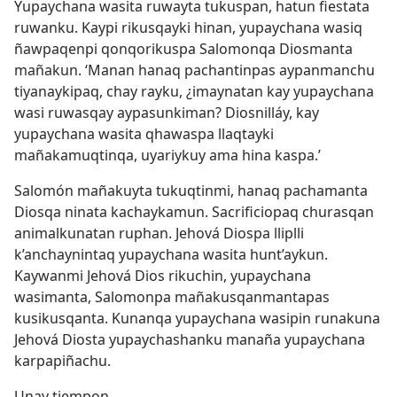
Yupaychana wasita ruwayta tukuspan, hatun fiestata
ruwanku. Kaypi rikusqayki hinan, yupaychana wasiq
ñawpaqenpi qonqorikuspa Salomonqa Diosmanta
mañakun. ‘Manan hanaq pachantinpas aypanmanchu
tiyanaykipaq, chay rayku, ¿imaynatan kay yupaychana
wasi ruwasqay aypasunkiman? Diosnilláy, kay
yupaychana wasita qhawaspa llaqtayki
mañakamuqtinqa, uyariykuy ama hina kaspa.’
Salomón mañakuyta tukuqtinmi, hanaq pachamanta
Diosqa ninata kachaykamun. Sacrificiopaq churasqan
animalkunatan ruphan. Jehová Diospa lliplli
k’anchaynintaq yupaychana wasita hunt’aykun.
Kaywanmi Jehová Dios rikuchin, yupaychana
wasimanta, Salomonpa mañakusqanmantapas
kusikusqanta. Kunanqa yupaychana wasipin runakuna
Jehová Diosta yupaychashanku manaña yupaychana
karpapiñachu.
Unay tiempon