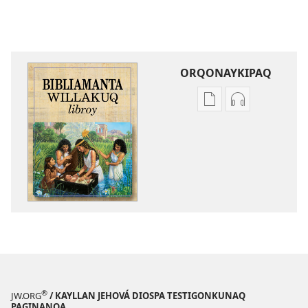
ORQONAYKIPAQ
Kaypi
Kaypin
qelqakunatan
grabasqa
copiawaq
qelqakunata
Bibliamanta
horqowaq
willakuq
Bibliamanta
libroy
willakuq
libroy
®
JW.ORG
/ KAYLLAN JEHOVÁ DIOSPA TESTIGONKUNAQ
PAGINANQA