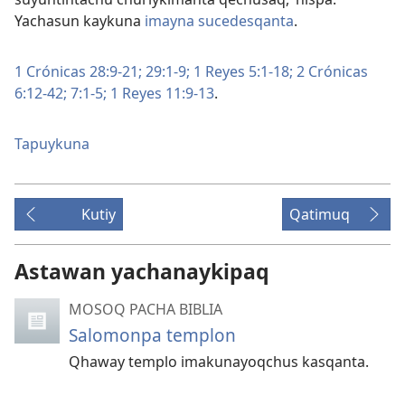
Yachasun kaykuna
imayna sucedesqanta
.
1 Crónicas 28:9-21;
29:1-9;
1 Reyes 5:1-18;
2 Crónicas
6:12-42;
7:1-5;
1 Reyes 11:9-13
.
Tapuykuna
Kutiy
Qatimuq
Astawan yachanaykipaq
MOSOQ PACHA BIBLIA
Salomonpa templon
Qhaway templo imakunayoqchus kasqanta.