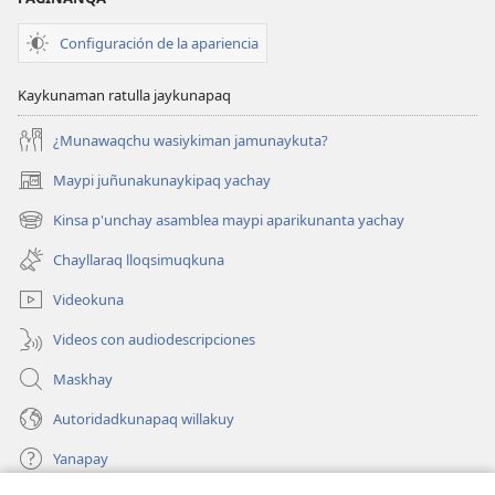
Configuración de la apariencia
Kaykunaman ratulla jaykunapaq
¿Munawaqchu wasiykiman jamunaykuta?
Maypi juñunakunaykipaq yachay
(abre
una
Kinsa p'unchay asamblea maypi aparikunanta yachay
(abre
nueva
una
ventana)
Chayllaraq lloqsimuqkuna
nueva
ventana)
Videokuna
Videos con audiodescripciones
Maskhay
Autoridadkunapaq willakuy
Yanapay