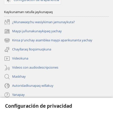
Kaykunaman ratulla jaykunapaq
¿Munawaqchu wasiykiman jamunaykuta?
Maypi juñunakunaykipaq yachay
(abre
una
Kinsa p'unchay asamblea maypi aparikunanta yachay
(abre
nueva
una
ventana)
Chayllaraq lloqsimuqkuna
nueva
ventana)
Videokuna
Videos con audiodescripciones
Maskhay
Autoridadkunapaq willakuy
Yanapay
Configuración de privacidad
Donacionta churanapaq
(abre