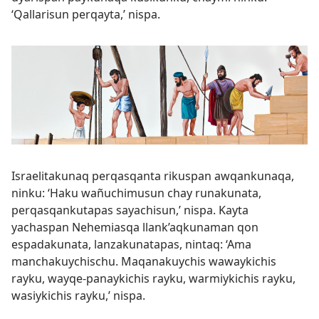
‘Qallarisun perqayta,’ nispa.
Israelitakunaq perqasqanta rikuspan awqankunaqa,
ninku: ‘Haku wañuchimusun chay runakunata,
perqasqankutapas sayachisun,’ nispa. Kayta
yachaspan Nehemiasqa llank’aqkunaman qon
espadakunata, lanzakunatapas, nintaq: ‘Ama
manchakuychischu. Maqanakuychis wawaykichis
rayku, wayqe-panaykichis rayku, warmiykichis rayku,
wasiykichis rayku,’ nispa.