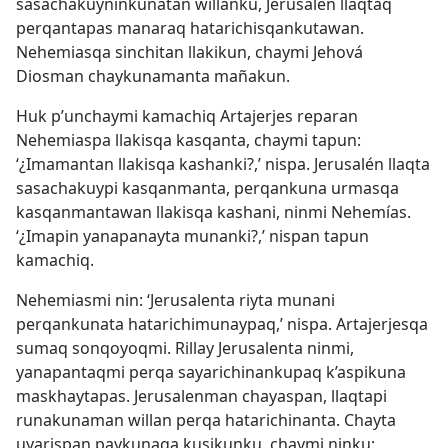
sasachakuyninkunatan willanku, Jerusalén llaqtaq
perqantapas manaraq hatarichisqankutawan.
Nehemiasqa sinchitan llakikun, chaymi Jehová
Diosman chaykunamanta mañakun.
Huk p’unchaymi kamachiq Artajerjes reparan
Nehemiaspa llakisqa kasqanta, chaymi tapun:
‘¿Imamantan llakisqa kashanki?,’ nispa. Jerusalén llaqta
sasachakuypi kasqanmanta, perqankuna urmasqa
kasqanmantawan llakisqa kashani, ninmi Nehemías.
‘¿Imapin yanapanayta munanki?,’ nispan tapun
kamachiq.
Nehemiasmi nin: ‘Jerusalenta riyta munani
perqankunata hatarichimunaypaq,’ nispa. Artajerjesqa
sumaq sonqoyoqmi. Rillay Jerusalenta ninmi,
yanapantaqmi perqa sayarichinankupaq k’aspikuna
maskhaytapas. Jerusalenman chayaspan, llaqtapi
runakunaman willan perqa hatarichinanta. Chayta
uyarispan paykunaqa kusikunku, chaymi ninku: