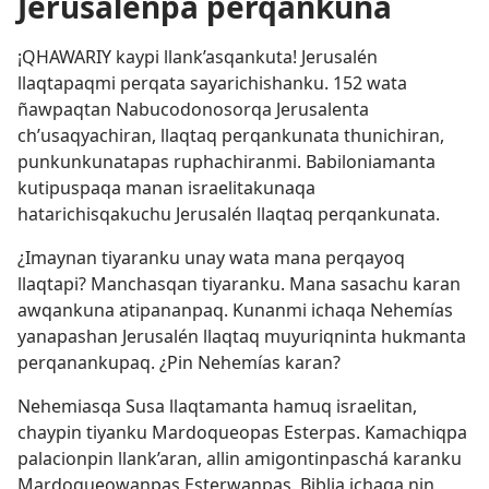
Jerusalenpa perqankuna
¡QHAWARIY kaypi llank’asqankuta! Jerusalén
llaqtapaqmi perqata sayarichishanku. 152 wata
ñawpaqtan Nabucodonosorqa Jerusalenta
ch’usaqyachiran, llaqtaq perqankunata thunichiran,
punkunkunatapas ruphachiranmi. Babiloniamanta
kutipuspaqa manan israelitakunaqa
hatarichisqakuchu Jerusalén llaqtaq perqankunata.
¿Imaynan tiyaranku unay wata mana perqayoq
llaqtapi? Manchasqan tiyaranku. Mana sasachu karan
awqankuna atipananpaq. Kunanmi ichaqa Nehemías
yanapashan Jerusalén llaqtaq muyuriqninta hukmanta
perqanankupaq. ¿Pin Nehemías karan?
Nehemiasqa Susa llaqtamanta hamuq israelitan,
chaypin tiyanku Mardoqueopas Esterpas. Kamachiqpa
palacionpin llank’aran, allin amigontinpaschá karanku
Mardoqueowanpas Esterwanpas. Biblia ichaqa nin