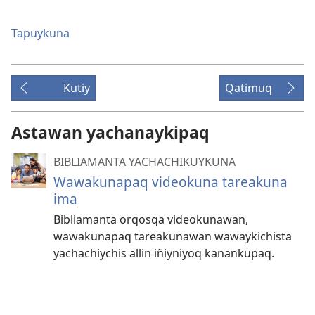
Tapuykuna
Kutiy
Qatimuq
Astawan yachanaykipaq
BIBLIAMANTA YACHACHIKUYKUNA
Wawakunapaq videokuna tareakuna
ima
Bibliamanta orqosqa videokunawan,
wawakunapaq tareakunawan wawaykichista
yachachiychis allin iñiyniyoq kanankupaq.