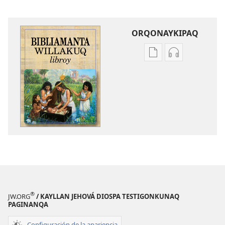
ORQONAYKIPAQ
Kaypi
Kaypin
qelqakunatan
grabasqa
copiawaq
qelqakunata
Bibliamanta
horqowaq
willakuq
Bibliamanta
libroy
willakuq
libroy
®
JW.ORG
/ KAYLLAN JEHOVÁ DIOSPA TESTIGONKUNAQ
PAGINANQA
Configuración de la apariencia