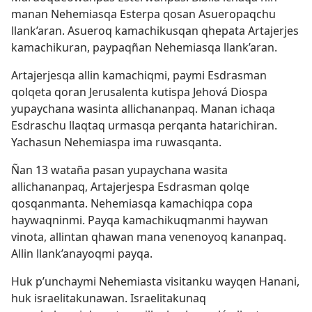
manan Nehemiasqa Esterpa qosan Asueropaqchu
llank’aran. Asueroq kamachikusqan qhepata Artajerjes
kamachikuran, paypaqñan Nehemiasqa llank’aran.
Artajerjesqa allin kamachiqmi, paymi Esdrasman
qolqeta qoran Jerusalenta kutispa Jehová Diospa
yupaychana wasinta allichananpaq. Manan ichaqa
Esdraschu llaqtaq urmasqa perqanta hatarichiran.
Yachasun Nehemiaspa ima ruwasqanta.
Ñan 13 wataña pasan yupaychana wasita
allichananpaq, Artajerjespa Esdrasman qolqe
qosqanmanta. Nehemiasqa kamachiqpa copa
haywaqninmi. Payqa kamachikuqmanmi haywan
vinota, allintan qhawan mana venenoyoq kananpaq.
Allin llank’anayoqmi payqa.
Huk p’unchaymi Nehemiasta visitanku wayqen Hanani,
huk israelitakunawan. Israelitakunaq