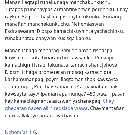
Manan llaqtapi runakunaqa manchakunkuchu.
Tutapas p’unchaypas armantinkaman perqanku. Chay
raykun 52 p’unchayllapi perqayta tukunku. Kunanqa
manañan manchakunkuchu. Nehemiaswan
Esdraswanmi Diospa kamachikuyninta yachachinku,
runakunataq chaywan kusisqa kanku.
Manan ichaqa manaraq Babiloniaman rishaspa
kawsasqankuta hinaraqchu kawsanku. Persiapi
kamachiqmi israelitakunata kamachishan. Jehová
Diosmi ichaqa prometeran mosoq kamachiqta
kachamunanpaq, paymi llaqtaman thak kawsayta
apamunqa. ¿Pin chay kamachiq? ¿Imaynatan thak
kawsayta kay Allpaman apamunqa? 450 watan pasan
kay kamachiqmanta astawan yachanapaq.
Chay
qhepatan nacen allin reqsisqa wawa
. Chaymantañan
chay willakuymantaqa yachasun.
Nehemías 1-6
.