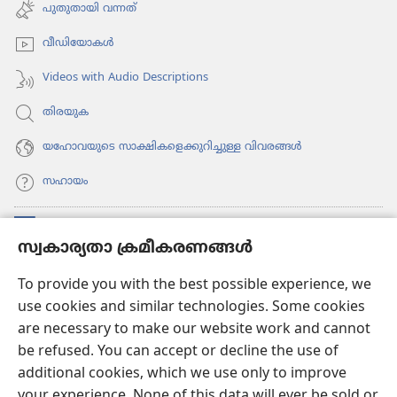
പേജ്
പുതുതായി വന്നത്‌
തുറക്കുക)
വീഡി​യോ​കൾ
Videos with Audio Descriptions
തിരയുക
യഹോവയുടെ സാക്ഷികളെക്കുറിച്ചുള്ള വിവരങ്ങൾ
സഹായം
സംഭാവനകൾ
(പുതിയ
സ്വകാര്യതാ ക്രമീകരണങ്ങൾ
പേജ്
തുറക്കുക)
വാച്ച്ടവര്‍ ഓണ്‍ലൈന്‍ ലൈബ്രറി
To provide you with the best possible experience, we
(പുതിയ
use cookies and similar technologies. Some cookies
പേജ്
JW ഹബ്ബ്
തുറക്കുക)
are necessary to make our website work and cannot
(പുതിയ
be refused. You can accept or decline the use of
പേജ്
JW ലൈ​ബ്ര​റി
തുറക്കുക)
additional cookies, which we use only to improve
your experience. None of this data will ever be sold or