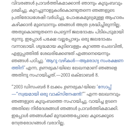
വിവരങ്ങൾ പ്രാവർത്തി​ക​മാ​ക്കാൻ ഞാനും കുടും​ബ​വും
ശ്രമിച്ചു. കുറച്ചു​നാ​ളു​കൾകൊ​ണ്ടു​തന്നെ ഞങ്ങളുടെ
പ്രതിരോ​ധശേഷി വർധിച്ചു. പോഷ​ക​മൂ​ല്യ​മുള്ള ആഹാരം
കഴിക്കാൻ മുമ്പൊ​ന്നും ഞങ്ങൾ അത്ര ശ്രദ്ധി​ച്ചി​രു​ന്നില്ല.
അതു​കൊ​ണ്ടു​തന്നെ പെട്ടെന്ന്‌ ജലദോ​ഷം പിടിപെ​ടു​മാ​യി​
രു​ന്നു. ഇപ്പോൾ പക്ഷേ വല്ലപ്പോ​ഴും ഒരു ജലദോ​ഷം
വന്നാലാ​യി. ശുദ്ധമായ കുടിവെള്ളം കുറഞ്ഞ ചെലവിൽ,
എളുപ്പ​ത്തിൽ ശേഖരിക്കേ​ണ്ടത്‌ എങ്ങനെയെ​ന്നും
ഞങ്ങൾ പഠിച്ചു. ‘
ആറു വഴികൾ—ആരോഗ്യ സംരക്ഷ​ണ​
ത്തിന്‌
’ എന്ന,
ഉണരുക!
-യിലെ ലേഖന​മാണ്‌ ഞങ്ങളെ
അതിനു സഹായി​ച്ചത്‌.—2003 ഒക്‌ടോ​ബർ 8.
“2003 ഡിസംബർ 8 ലക്കം
ഉണരുക!
-യിലെ ‘
സോപ്പ്‌
—“സ്വയമാ​യി ഒരു വാക്‌സിനേഷൻ!
”’ എന്ന ലേഖന​വും
ഞങ്ങളുടെ കുടും​ബത്തെ സഹായി​ച്ചു. വായിച്ച ഉടനെ
അതിലെ നിർദേ​ശങ്ങൾ ഞങ്ങൾ പ്രാവർത്തി​ക​മാ​ക്കി.
ഇപ്പോൾ ഞങ്ങൾക്ക്‌ മുമ്പ​ത്തെപ്പോ​ലെ കൂടെ​ക്കൂ​ടെ
നേത്രരോ​ഗങ്ങൾ വരാറില്ല.