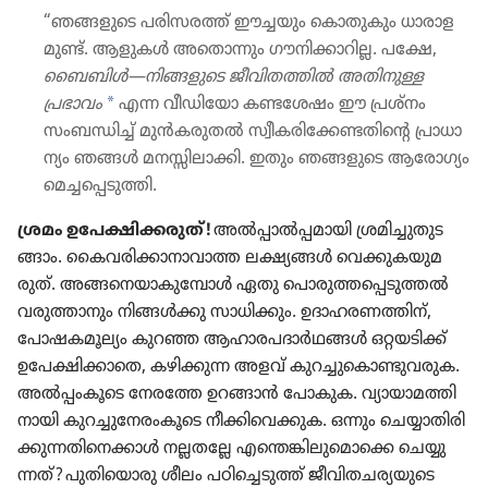
“ഞങ്ങളുടെ പരിസ​രത്ത്‌ ഈച്ചയും കൊതു​കും ധാരാ​ള​
മുണ്ട്‌. ആളുകൾ അതൊ​ന്നും ഗൗനി​ക്കാ​റില്ല. പക്ഷേ,
ബൈബിൾ—നിങ്ങളു​ടെ ജീവി​ത​ത്തിൽ അതിനുള്ള
a
പ്രഭാവം
എന്ന വീഡി​യോ കണ്ടശേഷം ഈ പ്രശ്‌നം
സംബന്ധിച്ച്‌ മുൻക​രു​തൽ സ്വീക​രിക്കേ​ണ്ട​തി​ന്റെ പ്രാധാ​
ന്യം ഞങ്ങൾ മനസ്സി​ലാ​ക്കി. ഇതും ഞങ്ങളുടെ ആരോ​ഗ്യം
മെച്ച​പ്പെ​ടു​ത്തി.
ശ്രമം ഉപേക്ഷി​ക്ക​രുത്‌!
അൽപ്പാൽപ്പ​മാ​യി ശ്രമി​ച്ചു​തു​ട​
ങ്ങാം. കൈവ​രി​ക്കാ​നാ​വാത്ത ലക്ഷ്യങ്ങൾ വെക്കു​ക​യു​മ​
രുത്‌. അങ്ങനെ​യാ​കുമ്പോൾ ഏതു പൊരു​ത്തപ്പെ​ടു​ത്തൽ
വരുത്താ​നും നിങ്ങൾക്കു സാധി​ക്കും. ഉദാഹ​ര​ണ​ത്തിന്‌,
പോഷ​ക​മൂ​ല്യം കുറഞ്ഞ ആഹാര​പ​ദാർഥങ്ങൾ ഒറ്റയടിക്ക്‌
ഉപേക്ഷി​ക്കാ​തെ, കഴിക്കുന്ന അളവ്‌ കുറച്ചുകൊ​ണ്ടു​വ​രുക.
അൽപ്പം​കൂ​ടെ നേരത്തേ ഉറങ്ങാൻ പോകുക. വ്യായാ​മ​ത്തി​
നാ​യി കുറച്ചുനേ​രം​കൂ​ടെ നീക്കിവെ​ക്കുക. ഒന്നും ചെയ്യാ​തി​രി​
ക്കു​ന്ന​തിനെ​ക്കാൾ നല്ലതല്ലേ എന്തെങ്കി​ലുമൊ​ക്കെ ചെയ്യു​
ന്നത്‌? പുതിയൊ​രു ശീലം പഠി​ച്ചെ​ടുത്ത്‌ ജീവി​ത​ച​ര്യ​യു​ടെ