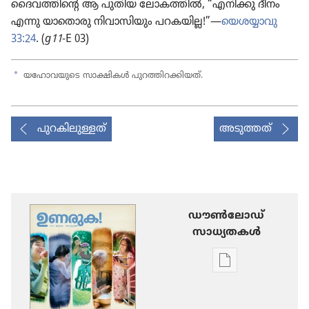
ദൈവ​ത്തി​ന്റെ ആ പുതിയ ലോക​ത്തിൽ, “എനിക്കു ദീനം
എന്നു യാതൊ​രു നിവാ​സി​യും പറകയില്ല!”—
യെശയ്യാ​വു
33:24
. (
g11
-E 03)
a
യഹോവയുടെ സാക്ഷികൾ പുറത്തി​റ​ക്കി​യത്‌.
പുറകിലുള്ളത്
അടുത്തത്
ഡൗണ്‍ലോഡ്
സാധ്യതകള്‍
പ്രസിദ്ധീകരണങ
ഡൗണ്‍ലോഡ്
ചെയ്യാനുള്ള