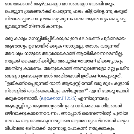
ഭാഗമാ​ക്കാൻ ആഴ്‌ച​ക​ളോ മാസങ്ങ​ളോ വേണ്ടി​വ​രും.
ചെയ്യുന്ന ശ്രമങ്ങൾക്ക്‌ പെട്ടെന്നു ഫലം കിട്ടി​യില്ലെന്നു കരുതി
നിരാ​ശപ്പെ​ടേണ്ട. ശ്രമം തുടരു​ന്ന​പക്ഷം ആരോ​ഗ്യം മെച്ച​പ്പെ​
ട്ടു​വ​രു​ന്നത്‌ നിങ്ങൾ കാണും.
ഒരു കാര്യം മനസ്സിൽപ്പി​ടി​ക്കുക: ഈ ലോകത്ത്‌ പൂർണ​മായ
ആരോ​ഗ്യം ഉണ്ടായി​രി​ക്കുക സാധ്യമല്ല. രോഗം വരുന്നത്‌
അവശ്യം നമ്മുടെ അശ്രദ്ധകൊണ്ട്‌ ആയിരി​ക്ക​ണമെ​ന്നില്ല.
നമുക്ക്‌ കൈമാ​റി​ക്കി​ട്ടിയ അപൂർണ​ത​യാണ്‌ മിക്ക​പ്പോ​ഴും
അതിനു കാരണം. അതു​കൊണ്ട്‌ അസുഖ​ങ്ങ​ളോ മറ്റു പ്രശ്‌ന​
ങ്ങ​ളോ ഉണ്ടാകുമ്പോൾ അമിത​മാ​യി ഉത്‌ക​ണ്‌ഠപ്പെ​ട​രുത്‌.
“ഉത്‌ക​ണ്‌ഠപ്പെ​ടു​ന്ന​തി​നാൽ ആയുസ്സിനോട്‌ ഒരു മുഴം കൂട്ടാൻ
നിങ്ങളിൽ ആർക്കെ​ങ്കി​ലും കഴിയു​മോ?” എന്ന്‌ യേശു ചോദി​
ക്കു​ക​യു​ണ്ടാ​യി. (
ലൂക്കോസ്‌ 12:25
) എന്നിരു​ന്നാ​ലും
ആയുസ്സി​നും ആരോ​ഗ്യ​ത്തി​നും ഹാനി​ക​ര​മായ ശീലങ്ങൾ
ഒഴിവാ​ക്കു​ക​തന്നെവേണം. അപ്പോൾ ദൈവ​ത്തി​ന്റെ പുതിയ
ലോകം ആഗതമാ​കു​ന്ന​തു​വരെ ആരോ​ഗ്യപ്ര​ശ്‌നങ്ങൾ ഒരുപ​
രി​ധി​വരെ ഒഴിവാ​ക്കി മുന്നോ​ട്ടു പോകാൻ നമുക്കാ​കും.