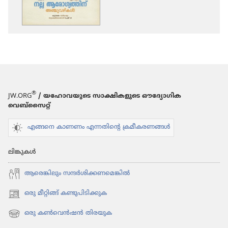
ഓപ്ഷനുകൾ
ഉണരുക!
2011
ജൂലൈ
®
JW.ORG
/ യഹോവയുടെ സാക്ഷികളുടെ ഔദ്യോഗിക
വെബ്സൈറ്റ്
എങ്ങനെ കാണണം എന്നതിന്റെ ക്രമീകരണങ്ങൾ
ലിങ്കുകൾ
ആരെങ്കി​ലും സന്ദർശി​ക്ക​ണ​മെ​ങ്കിൽ
ഒരു മീറ്റിങ്ങ് കണ്ടുപിടിക്കുക
(പുതിയ
പേജ്
ഒരു കൺവെൻഷൻ തിരയുക
(പുതിയ
തുറക്കുക)