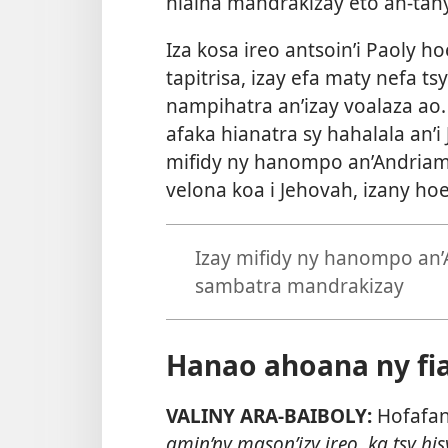
hiaina mandrakizay eto an-tany
Iza kosa ireo antsoin’i Paoly h
tapitrisa, izay efa maty nefa ts
nampihatra an’izay voalaza ao.
afaka hianatra sy hahalala an’i
mifidy ny hanompo an’Andriama
velona koa i Jehovah, izany ho
Izay mifidy ny hanompo an’
sambatra mandrakizay
Hanao ahoana ny fia
VALINY ARA-BAIBOLY:
Hofafan
amin’ny mason’izy ireo, ka tsy his