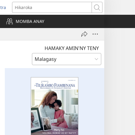
itra
anokatra
Hikaroka
hy)
MOMBA ANAY
HAMAKY AMIN'NY TENY