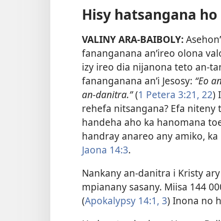
Hisy hatsangana ho 
VALINY ARA-BAIBOLY:
Asehon’
fananganana an’ireo olona valo
izy ireo dia nijanona teto an-
fananganana an’i Jesosy:
“Eo a
an-danitra.”
(
1 Petera 3:21, 22
)
rehefa nitsangana? Efa niteny 
handeha aho ka hanomana toer
handray anareo any amiko, ka 
Jaona 14:3
.
Nankany an-danitra i Kristy a
mpianany sasany. Miisa 144 00
(
Apokalypsy 14:1,
3
) Inona no h