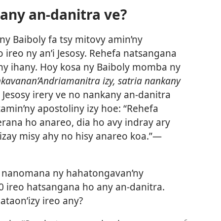
any an-danitra ve?
ny Baiboly fa tsy mitovy amin’ny
 ireo ny an’i Jesosy. Rehefa natsangana
tany ihany. Hoy kosa ny Baiboly momba ny
nkavanan’Andriamanitra izy, satria nankany
 I Jesosy irery ve no nankany an-danitra
tamin’ny apostoliny izy hoe: “Rehefa
ana ho anareo, dia ho avy indray ary
izay misy ahy no hisy anareo koa.”—
ry nanomana ny hahatongavan’ny
0 ireo hatsangana ho any an-danitra.
ataon’izy ireo any?