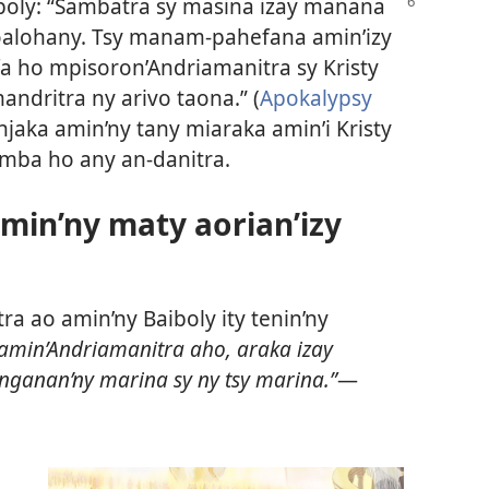
iboly: “Sambatra sy masina izay manana
oalohany. Tsy manam-pahefana amin’izy
fa ho mpisoron’Andriamanitra sy Kristy
andritra ny arivo taona.” (
Apokalypsy
jaka amin’ny tany miaraka amin’i Kristy
mba ho any an-danitra.
min’ny maty aorian’izy
ra ao amin’ny Baiboly ity tenin’ny
min’Andriamanitra aho, araka izay
tsanganan’ny marina sy ny tsy marina.”
—