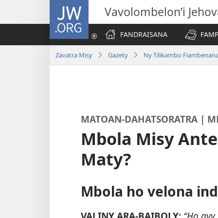
JW.ORG
Vavolombelon’i Jeho
FANDRAISANA
FAMP
Zavatra Misy
Gazety
Ny Tilikambo Fiambenana
MATOAN-DAHATSORATRA | ME
Mbola Misy Ante
Maty?
Mbola ho velona indr
VALINY ARA-BAIBOLY:
“Ho avy 