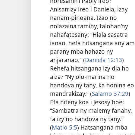
noresahin’i Paoly ireo?
Anisan’izy ireo i Daniela, izay
nanam-pinoana. Izao no
nolazaina taminy, talohan’ny
nahafatesany: “Hiala sasatra
ianao, nefa hitsangana any am
parany mba hahazo ny
anjaranao.” (
Daniela 12:13
)
Rehefa hitsangana izy dia ho
aiza? “Ny olo-marina no
handova ny tany, ka honina eo
mandrakizay.” (
Salamo 37:29
)
Efa niteny koa i Jesosy hoe:
“Sambatra ny malemy fanahy,
fa izy no handova ny tany.”
(
Matio 5:5
) Hatsangana mba