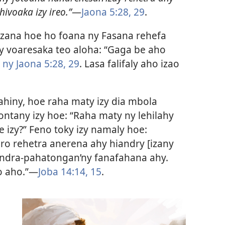
hivoaka izy ireo.”
—
Jaona 5:28, 29
.
lazana hoe ho foana ny Fasana rehefa
lay voaresaka teo aloha: “Gaga be aho
y
ny Jaona 5:28, 29
. Lasa falifaly aho izao
ahiny, hoe raha maty izy dia mbola
ntany izy hoe: “Raha maty ny lehilahy
e izy?” Feno toky izy namaly hoe:
ro rehetra anerena ahy hiandry [izany
andra-pahatongan’ny fanafahana ahy.
o aho.”—
Joba 14:14, 15
.