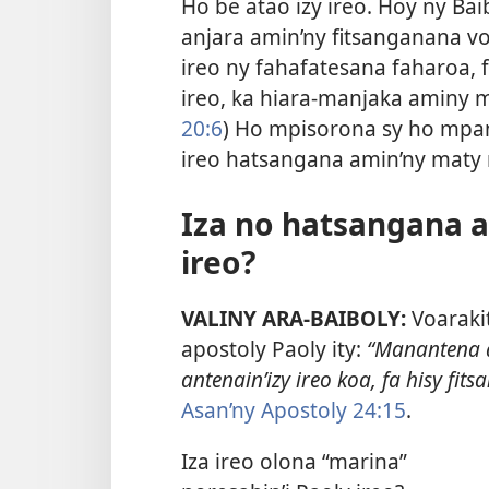
Ho be atao izy ireo. Hoy ny Ba
anjara amin’ny fitsanganana v
ireo ny fahafatesana faharoa, 
ireo, ka hiara-manjaka aminy m
20:6
) Ho mpisorona sy ho mpan
ireo hatsangana amin’ny maty 
Iza no hatsangana a
ireo?
VALINY ARA-BAIBOLY:
Voarakit
apostoly Paoly ity:
“Manantena a
antenain’izy ireo koa, fa hisy fi
Asan’ny Apostoly 24:15
.
Iza ireo olona “marina”