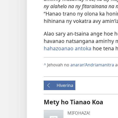
ny alahelo na ny fitarainana na 
“Hanao trano ny olona ka honi
hihinana ny vokatra avy amin’
Alao sary an-tsaina ange hoe h
havanao natsangana amin’ny m
hahazoanao antoka
hoe tena h
^
Jehovah no
anaran’Andriamanitra
a
Hiverina
Mety ho Tianao Koa
MIFOHAZA!