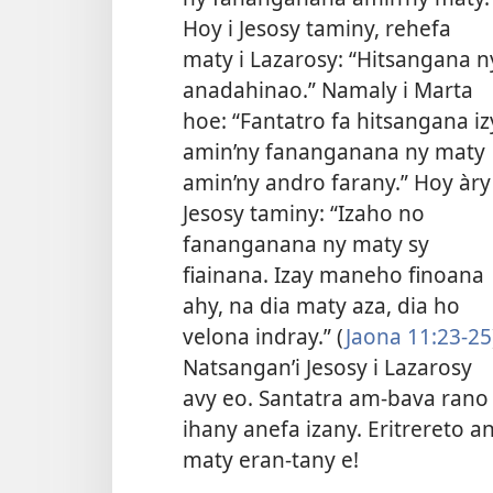
Hoy i Jesosy taminy, rehefa
maty i Lazarosy: “Hitsangana n
anadahinao.” Namaly i Marta
hoe: “Fantatro fa hitsangana iz
amin’ny fananganana ny maty
amin’ny andro farany.” Hoy àry 
Jesosy taminy: “Izaho no
fananganana ny maty sy
fiainana. Izay maneho finoana
ahy, na dia maty aza, dia ho
velona indray.” (
Jaona 11:23-25
Natsangan’i Jesosy i Lazarosy
avy eo. Santatra am-bava rano
ihany anefa izany. Eritrereto 
maty eran-tany e!