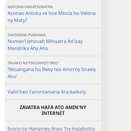
MATOAN-DAHATSORATRA
Azonao Antoka ve hoe Mbola ho Velona
ny Maty?
TANTARAM-PIAINANA
Nomen’i Jehovah Mihoatra An’izay
Mendrika Ahy Aho
TAHAFO NY FINOAN’IZY IREO
‘Nitsangana ho Reny teo Amin’ny Israely
Aho’
Valin’ireo Fanontaniana Ara-baiboly
ZAVATRA HAFA ATO AMIN'NY
INTERNET
Inona no Hanampy Anao Tsy Hatahotra