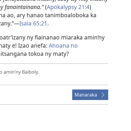
ny fanaintainana.”
(
Apokalypsy 21:4
)
na ao, ary hanao tanimboaloboka ka
izany.”—
Isaia 65:21
.
oatr’izany ny fiainanao miaraka amin’ny
aty e! Izao anefa:
Ahoana no
itsangana tokoa ny maty?
o amin’ny Baiboly.
Manaraka