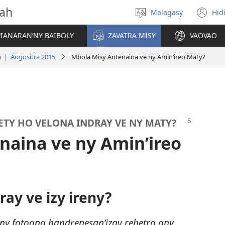
vah
Malagasy
Hid
Hifidy
(m
fiteny
ro
IANARAN’NY BAIBOLY
ZAVATRA MISY
VAOVAO
 | Aogositra 2015
Mbola Misy Antenaina ve ny Amin’ireo Maty?
TY HO VELONA INDRAY VE NY MATY?
naina ve ny Amin’ireo
ay ve izy ireny?
ny fotoana handrenesan’izay rehetra any