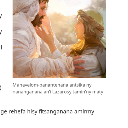
y
y
i
Mahavelom-panantenana antsika ny
)
nananganana an’i Lazarosy tamin’ny maty
ange rehefa hisy fitsanganana amin’ny