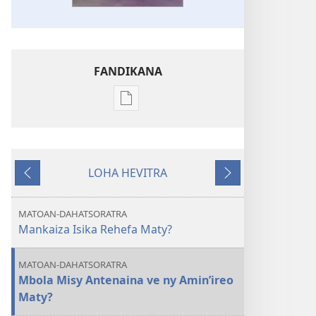
FANDIKANA
Fandikana
boky
NY
TILIKAMBO
LOHA HEVITRA
FIAMBENANA
Hiverina
Manaraka
Mety
ho
MATOAN-DAHATSORATRA
Velona
Mankaiza Isika Rehefa Maty?
Indray
ve
MATOAN-DAHATSORATRA
ny
Mbola Misy Antenaina ve ny Amin’ireo
Maty?
Maty?