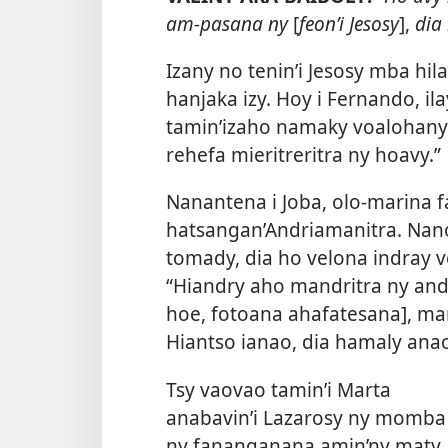
am-pasana ny
[
feon’i Jesosy
],
dia 
Izany no tenin’i Jesosy mba hi
hanjaka izy. Hoy i Fernando, i
tamin’izaho namaky voalohan
rehefa mieritreritra ny hoavy.”
Nanantena i Joba, olo-marina f
hatsangan’Andriamanitra. Nano
tomady, dia ho velona indray v
“Hiandry aho mandritra ny and
hoe, fotoana ahafatesana], m
Hiantso ianao, dia hamaly ana
Tsy vaovao tamin’i Marta
anabavin’i Lazarosy ny momba
ny fananganana amin’ny maty.