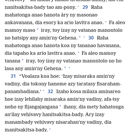
+
29
nanitsakitsa-bady tao am-pony.
Raha
mahatonga anao hanota àry ny masonao
+
ankavanana, dia esory ka ario lavitra anao.
Fa aleo
*
mamoy maso
iray, toy izay ny vatanao manontolo
+
30
*
no hatsipy any amin’ny Gehena.
Raha
mahatonga anao hanota koa ny tananao havanana,
+
dia tapaho ka ario lavitra anao.
Fa aleo mamoy
*
tanana
iray, toy izay ny vatanao manontolo no ho
+
*
lasa any amin’ny Gehena.
31
“Voalaza koa hoe: ‘Izay misaraka amin’ny
vadiny, dia tokony hanome azy taratasy fisaraham-
+
32
panambadiana.’
Izaho kosa milaza aminareo
hoe izay lehilahy misaraka amin’ny vadiny, afa-tsy
*
noho ny fijangajangana
ihany, dia mety hahatonga
an’ilay vehivavy hanitsakitsa-bady. Ary izay
manambady vehivavy nisarahan’ny vadiny, dia
+
manitsakitsa-bady.