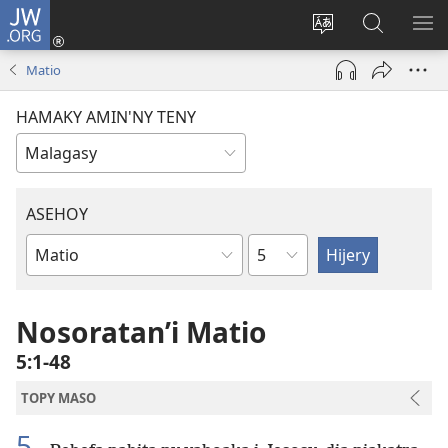
JW.ORG
Hiditra
(manokatra
Hiova
Fikaroha
HA
rohy)
fiteny
ato
Matio
Amin’ny
JW.ORG
HAMAKY AMIN'NY TENY
ASEHOY
Toko
Boky
ao
Amin’ny
Nosoratan’i Matio
Baiboly
5:1-48
TOPY MASO
5