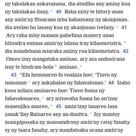
ny takolakao ankavanana, dia atodiho any aminy koa
+
40
ny takolakao ilany.
Raha misy te hitory anao
any amin’ny fitsarana mba hahazoany ny akanjonao,
+
41
dia avelao ho lasany koa ny akanjonao ivelany.
Ary raha misy manam-pahefana manery anao
*
hitondra entana amin’ny lalana iray kilaometatra,
42
dia mandehana miaraka aminy roa kilaometatra.
Omeo izay mangataka aminao, ary aza andosirana
+
*
izay te hindram-bola
aminao.
43
“Efa henonareo fa voalaza hoe: ‘Tiavo ny
+
44
namanao
ary ankahalao ny fahavalonao.’
Izaho
kosa milaza aminareo hoe: Tiavo foana ny
+
fahavalonareo,
ary mivavaha foana ho an’izay
+
45
manenjika anareo,
amin’izay ianareo lasa
+
zanak’ilay Rainareo any an-danitra.
Izy mantsy
mampiposaka ny masoandrony amin’ny ratsy fanahy
sy ny tsara fanahy, ary mandatsaka orana amin’ny