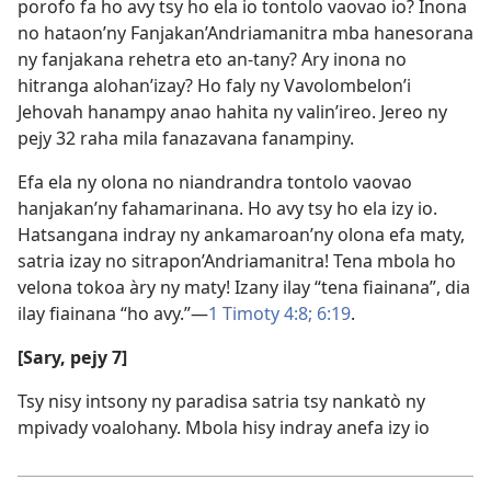
porofo fa ho avy tsy ho ela io tontolo vaovao io? Inona
no hataon’ny Fanjakan’Andriamanitra mba hanesorana
ny fanjakana rehetra eto an-tany? Ary inona no
hitranga alohan’izay? Ho faly ny Vavolombelon’i
Jehovah hanampy anao hahita ny valin’ireo. Jereo ny
pejy 32 raha mila fanazavana fanampiny.
Efa ela ny olona no niandrandra tontolo vaovao
hanjakan’ny fahamarinana. Ho avy tsy ho ela izy io.
Hatsangana indray ny ankamaroan’ny olona efa maty,
satria izay no sitrapon’Andriamanitra! Tena mbola ho
velona tokoa àry ny maty! Izany ilay “tena fiainana”, dia
ilay fiainana “ho avy.”—
1 Timoty 4:8;
6:19
.
[Sary, pejy 7]
Tsy nisy intsony ny paradisa satria tsy nankatò ny
mpivady voalohany. Mbola hisy indray anefa izy io