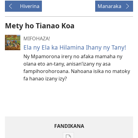
Hiverina
Manaraka
Mety ho Tianao Koa
MIFOHAZA!
Ela ny Ela ka Hilamina Ihany ny Tany!
Ny Mpamorona irery no afaka mamaha ny
olana eto an-tany, anisan’izany ny asa
fampihorohoroana. Nahoana isika no matoky
fa hanao izany izy?
FANDIKANA