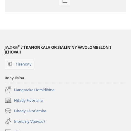
Fandikana
boky
MIFOHAZA!
Septambra 2008
®
JW.ORG
/ TRANONKALA OFISIALIN’NY VAVOLOMBELON’I
JEHOVAH
Fisehony
Rohy Ilaina
Hangataka Hotsidihina
Hitady Fivoriana
(manokatra
rohy)
Hitady Fivoriambe
(manokatra
rohy)
Inona ny Vaovao?