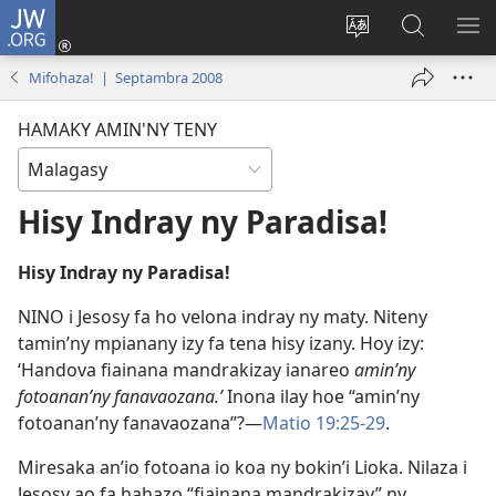
JW.ORG
Hiditra
(manokatra
Hiova
Fikaroha
HA
rohy)
fiteny
ato
Mifohaza! | Septambra 2008
Amin’ny
JW.ORG
HAMAKY AMIN'NY TENY
Hisy Indray ny Paradisa!
Hisy Indray ny Paradisa!
NINO i Jesosy fa ho velona indray ny maty. Niteny
tamin’ny mpianany izy fa tena hisy izany. Hoy izy:
‘Handova fiainana mandrakizay ianareo
amin’ny
fotoanan’ny fanavaozana.’
Inona ilay hoe “amin’ny
fotoanan’ny fanavaozana”?—
Matio 19:25-29
.
Miresaka an’io fotoana io koa ny bokin’i Lioka. Nilaza i
Jesosy ao fa hahazo “fiainana mandrakizay” ny