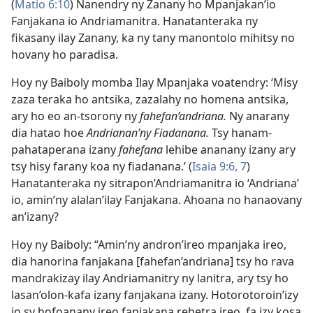
(
Matio 6:10
) Nanendry ny Zanany ho Mpanjakan’io
Fanjakana io Andriamanitra. Hanatanteraka ny
fikasany ilay Zanany, ka ny tany manontolo mihitsy no
hovany ho paradisa.
Hoy ny Baiboly momba Ilay Mpanjaka voatendry: ‘Misy
zaza teraka ho antsika, zazalahy no homena antsika,
ary ho eo an-tsorony ny
fahefan’andriana.
Ny anarany
dia hatao hoe
Andrianan’ny Fiadanana.
Tsy hanam-
pahataperana izany
fahefana
lehibe ananany izany ary
tsy hisy farany koa ny fiadanana.’ (
Isaia 9:6, 7
)
Hanatanteraka ny sitrapon’Andriamanitra io ‘Andriana’
io, amin’ny alalan’ilay Fanjakana. Ahoana no hanaovany
an’izany?
Hoy ny Baiboly: “Amin’ny andron’ireo mpanjaka ireo,
dia hanorina fanjakana [fahefan’andriana] tsy ho rava
mandrakizay ilay Andriamanitry ny lanitra, ary tsy ho
lasan’olon-kafa izany fanjakana izany. Hotorotoroin’izy
io sy hofoanany ireo fanjakana rehetra ireo, fa izy kosa