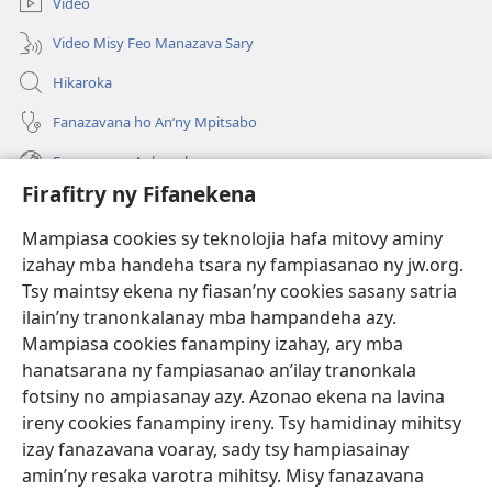
Video
Video Misy Feo Manazava Sary
Hikaroka
Fanazavana ho An’ny Mpitsabo
Fanazavana Ankapobeny
Firafitry ny Fifanekena
Fanampiana
Mampiasa cookies sy teknolojia hafa mitovy aminy
Fanomezana
izahay mba handeha tsara ny fampiasanao ny jw.org.
(manokatra
rohy)
Tsy maintsy ekena ny fiasan’ny cookies sasany satria
ilain’ny tranonkalanay mba hampandeha azy.
FITEHIRIZAM-BOKIN’NY Vavolombelon’i Jehovah
(manokatra
Mampiasa cookies fanampiny izahay, ary mba
rohy)
®
JW Hub
hanatsarana ny fampiasanao an’ilay tranonkala
(manokatra
fotsiny no ampiasanay azy. Azonao ekena na lavina
rohy)
®
JW Library
ireny cookies fanampiny ireny. Tsy hamidinay mihitsy
izay fanazavana voaray, sady tsy hampiasainay
®
Watchtower Library
amin’ny resaka varotra mihitsy. Misy fanazavana