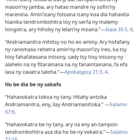
mason’ny jamba, ary hatao mandre ny sofin’ny
marenina. Amin’izany fotoana izany koa dia hahavita
hianika tendrombohitra toy ny serfa ny malemy
tongotra, ary hihoby ny lelan’ny moana.”—
Isaia 35:5, 6
.
“Andriamanitra mihitsy no ho eo aminy. Ary hofafany
ny ranomaso rehetra amin’ny mason’izy ireo, ka tsy
hisy fahafatesana intsony, sady tsy hisy intsony ny
alahelo na ny fitarainana na ny fanaintainana, fa efa
lasa ny zavatra taloha.”—
Apokalypsy 21:3, 4
.
Ho be dia be ny sakafo
“Hahavokatra tokoa ny tany. Hitahy antsika
Andriamanitra, eny, ilay Andriamanitsika.” —
Salamo
67:6
.
“Hahavokatra be ny tany, ary na eny an-tampon-
tendrombohitra aza dia ho be ny vokatra.”—
Salamo
72:16
.