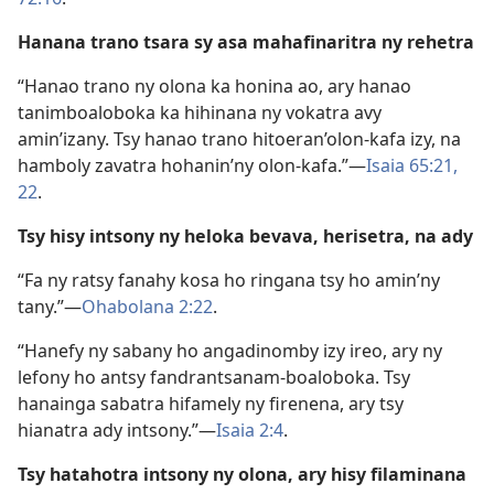
Hanana trano tsara sy asa mahafinaritra ny rehetra
“Hanao trano ny olona ka honina ao, ary hanao
tanimboaloboka ka hihinana ny vokatra avy
amin’izany. Tsy hanao trano hitoeran’olon-kafa izy, na
hamboly zavatra hohanin’ny olon-kafa.”—
Isaia 65:21,
22
.
Tsy hisy intsony ny heloka bevava, herisetra, na ady
“Fa ny ratsy fanahy kosa ho ringana tsy ho amin’ny
tany.”—
Ohabolana 2:22
.
“Hanefy ny sabany ho angadinomby izy ireo, ary ny
lefony ho antsy fandrantsanam-boaloboka. Tsy
hanainga sabatra hifamely ny firenena, ary tsy
hianatra ady intsony.”—
Isaia 2:4
.
Tsy hatahotra intsony ny olona, ary hisy filaminana