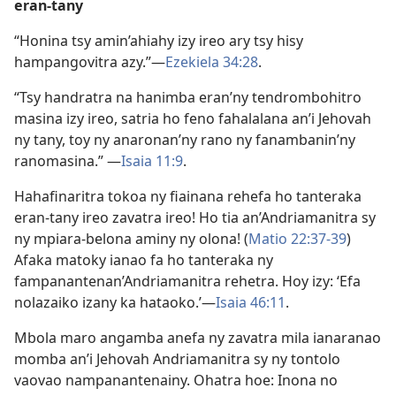
eran-tany
“Honina tsy amin’ahiahy izy ireo ary tsy hisy
hampangovitra azy.”—
Ezekiela 34:28
.
“Tsy handratra na hanimba eran’ny tendrombohitro
masina izy ireo, satria ho feno fahalalana an’i Jehovah
ny tany, toy ny anaronan’ny rano ny fanambanin’ny
ranomasina.” —
Isaia 11:9
.
Hahafinaritra tokoa ny fiainana rehefa ho tanteraka
eran-tany ireo zavatra ireo! Ho tia an’Andriamanitra sy
ny mpiara-belona aminy ny olona! (
Matio 22:37-39
)
Afaka matoky ianao fa ho tanteraka ny
fampanantenan’Andriamanitra rehetra. Hoy izy: ‘Efa
nolazaiko izany ka hataoko.’—
Isaia 46:11
.
Mbola maro angamba anefa ny zavatra mila ianaranao
momba an’i Jehovah Andriamanitra sy ny tontolo
vaovao nampanantenainy. Ohatra hoe: Inona no