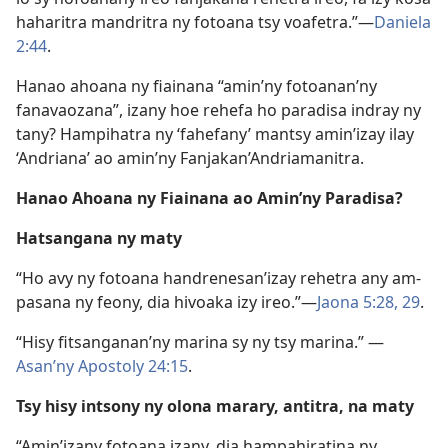
haharitra mandritra ny fotoana tsy voafetra.”—
Daniela
2:44
.
Hanao ahoana ny fiainana “amin’ny fotoanan’ny
fanavaozana”, izany hoe rehefa ho paradisa indray ny
tany? Hampihatra ny ‘fahefany’ mantsy amin’izay ilay
‘Andriana’ ao amin’ny Fanjakan’Andriamanitra.
Hanao Ahoana ny Fiainana ao Amin’ny Paradisa?
Hatsangana ny maty
“Ho avy ny fotoana handrenesan’izay rehetra any am-
pasana ny feony, dia hivoaka izy ireo.”—
Jaona 5:28, 29
.
“Hisy fitsanganan’ny marina sy ny tsy marina.” —
Asan’ny Apostoly 24:15
.
Tsy hisy intsony ny olona marary, antitra, na maty
“Amin’izany fotoana izany, dia hampahiratina ny