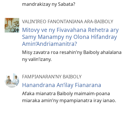
mandrakizay ny Sabata?
VALIN’IREO FANONTANIANA ARA-BAIBOLY
Mitovy ve ny Fivavahana Rehetra ary
Samy Manampy ny Olona Hifandray
Amin’Andriamanitra?
Misy zavatra roa resahin’ny Baiboly ahalalana
ny valin’izany.
FAMPIANARAN’NY BAIBOLY
Hanandrana An’ilay Fianarana
Afaka mianatra Baiboly maimaim-poana
miaraka amin’ny mpampianatra iray ianao.