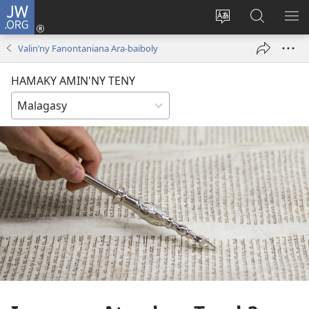
JW.ORG
Hiditra
(manokatra
Hiova
Fikaroha
HA
rohy)
fiteny
ato
Valin’ny Fanontaniana Ara-baiboly
Amin’ny
JW.ORG
HAMAKY AMIN'NY TENY