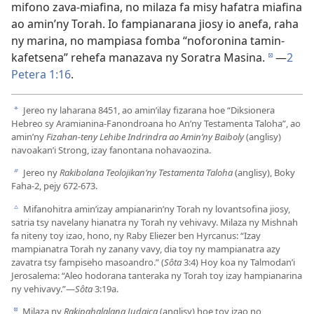
mifono zava-miafina, no milaza fa misy hafatra miafina
ao amin’ny Torah. Io fampianarana jiosy io anefa, raha
ny marina, no mampiasa fomba “noforonina tamin-
kafetsena” rehefa manazava ny Soratra Masina.
—
2
d
Petera 1:16
.
Jereo ny laharana 8451, ao amin’ilay fizarana hoe “Diksionera
a
Hebreo sy Aramianina-Fanondroana ho An’ny Testamenta Taloha”, ao
amin’ny
Fizahan-teny Lehibe Indrindra ao Amin’ny Baiboly
(anglisy)
navoakan’i Strong, izay fanontana nohavaozina.
Jereo ny
Rakibolana Teolojikan’ny Testamenta Taloha
(anglisy), Boky
b
Faha-2, pejy 672-673.
Mifanohitra amin’izay ampianarin’ny Torah ny lovantsofina jiosy,
c
satria tsy navelany hianatra ny Torah ny vehivavy. Milaza ny Mishnah
fa niteny toy izao, hono, ny Raby Eliezer ben Hyrcanus: “Izay
mampianatra Torah ny zanany vavy, dia toy ny mampianatra azy
zavatra tsy fampiseho masoandro.” (
Sôta
3:4) Hoy koa ny Talmodan’i
Jerosalema: “Aleo hodorana tanteraka ny Torah toy izay hampianarina
ny vehivavy.”—
Sôta
3:19a.
Milaza ny
Rakipahalalana Judaica
(anglisy) hoe toy izao no
d