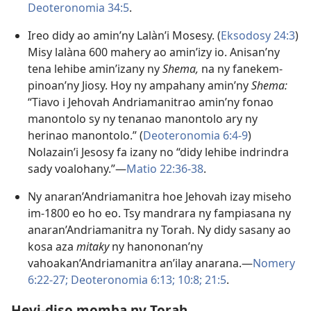
Deoteronomia 34:5
.
Ireo didy ao amin’ny Lalàn’i Mosesy. (
Eksodosy 24:3
)
Misy lalàna 600 mahery ao amin’izy io. Anisan’ny
tena lehibe amin’izany ny
Shema,
na ny fanekem-
pinoan’ny Jiosy. Hoy ny ampahany amin’ny
Shema:
“Tiavo i Jehovah Andriamanitrao amin’ny fonao
manontolo sy ny tenanao manontolo ary ny
herinao manontolo.” (
Deoteronomia 6:4-9
)
Nolazain’i Jesosy fa izany no “didy lehibe indrindra
sady voalohany.”—
Matio 22:36-38
.
Ny anaran’Andriamanitra hoe Jehovah izay miseho
im-1800 eo ho eo. Tsy mandrara ny fampiasana ny
anaran’Andriamanitra ny Torah. Ny didy sasany ao
kosa aza
mitaky
ny hanononan’ny
vahoakan’Andriamanitra an’ilay anarana.—
Nomery
6:22-27;
Deoteronomia 6:13;
10:8;
21:5
.
Hevi-diso momba ny Torah