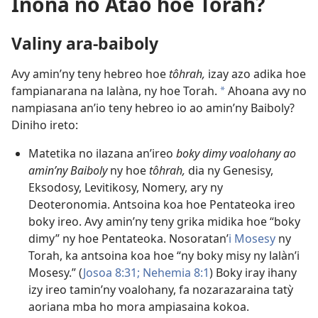
Inona no Atao hoe Torah?
Valiny ara-baiboly
Avy amin’ny teny hebreo hoe
tôhrah,
izay azo adika hoe
fampianarana na lalàna, ny hoe Torah.
Ahoana avy no
a
nampiasana an’io teny hebreo io ao amin’ny Baiboly?
Diniho ireto:
Matetika no ilazana an’ireo
boky dimy voalohany ao
amin’ny Baiboly
ny hoe
tôhrah,
dia ny Genesisy,
Eksodosy, Levitikosy, Nomery, ary ny
Deoteronomia. Antsoina koa hoe Pentateoka ireo
boky ireo. Avy amin’ny teny grika midika hoe “boky
dimy” ny hoe Pentateoka. Nosoratan’
i Mosesy
ny
Torah, ka antsoina koa hoe “ny boky misy ny lalàn’i
Mosesy.” (
Josoa 8:31;
Nehemia 8:1
) Boky iray ihany
izy ireo tamin’ny voalohany, fa nozarazaraina tatỳ
aoriana mba ho mora ampiasaina kokoa.