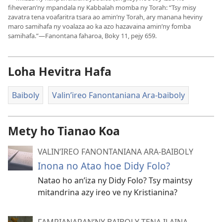
fiheveran’ny mpandala ny Kabbalah momba ny Torah: “Tsy misy
zavatra tena voafaritra tsara ao amin’ny Torah, ary manana heviny
maro samihafa ny voalaza ao ka azo hazavaina amin’ny fomba
samihafa.”—Fanontana faharoa, Boky 11, pejy 659.
Loha Hevitra Hafa
Baiboly
Valin’ireo Fanontaniana Ara-baiboly
Mety ho Tianao Koa
VALIN’IREO FANONTANIANA ARA-BAIBOLY
Inona no Atao hoe Didy Folo?
Natao ho an’iza ny Didy Folo? Tsy maintsy
mitandrina azy ireo ve ny Kristianina?