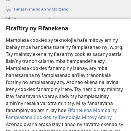
Fanazavana ho An’ny Mpitsabo
Fanazavana Ankapobeny
Firafitry ny Fifanekena
Fanampiana
Mampiasa cookies sy teknolojia hafa mitovy aminy
Fanomezana
izahay mba handeha tsara ny fampiasanao ny jw.org.
(manokatra
rohy)
Tsy maintsy ekena ny fiasan’ny cookies sasany satria
ilain’ny tranonkalanay mba hampandeha azy.
FITEHIRIZAM-BOKIN’NY Vavolombelon’i Jehovah
(manokatra
Mampiasa cookies fanampiny izahay, ary mba
rohy)
®
JW Hub
hanatsarana ny fampiasanao an’ilay tranonkala
(manokatra
fotsiny no ampiasanay azy. Azonao ekena na lavina
rohy)
®
JW Library
ireny cookies fanampiny ireny. Tsy hamidinay mihitsy
izay fanazavana voaray, sady tsy hampiasainay
®
Watchtower Library
amin’ny resaka varotra mihitsy. Misy fanazavana
fanampiny ao amin’ilay hoe
Fifanekena Momba ny
Fampiasana Cookies sy Teknolojia Mitovy Aminy
.
Azonao ovana araka izay tianao ny zavatra ekenao sy
Copyright
© 2026 Watch Tower Bible and Tract Society of Pennsylvania.