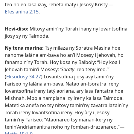
teo ho eo lasa izay, rehefa maty i Jesosy Kristy.—
Efesianina 2:15
.
Hevi-diso:
Mitovy amin’ny Torah ihany ny lovantsofina
jiosy sy ny Talmoda.
Ny tena marina:
Tsy milaza ny Soratra Masina hoe
nanome lalàna am-bava ho an’i Mosesy i Jehovah, ho
fanampin’ny Torah. Hoy kosa ny Baiboly: “Hoy koa i
Jehovah tamin’i Mosesy:
‘Soraty
ireo teny ireo.’”
(
Eksodosy 34:27
) Lovantsofina jiosy avy tamin’ny
Fariseo ny lalàna am-bava. Natao an-tsoratra ireny
lovantsofina ireny tatỳ aoriana, ary lasa fantatra hoe
Mishnah. Mbola nampiana izy ireny ka lasa Talmoda.
Matetika anefa no tsy nitovy tamin’ny zavatra lazain’ny
Torah ireny lovantsofina ireny. Hoy àry i Jesosy
tamin’ny Fariseo: “Ataonareo tsy manan-kery ny
tenin’Andriamanitra noho ny fomban-drazanareo.”—
Matio 15:1-9
.