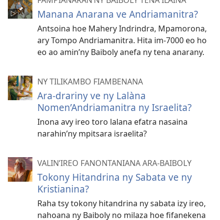
FAMPIANARAN’NY BAIBOLY TENA ILAINA
Manana Anarana ve Andriamanitra?
Antsoina hoe Mahery Indrindra, Mpamorona,
ary Tompo Andriamanitra. Hita im-7000 eo ho
eo ao amin’ny Baiboly anefa ny tena anarany.
NY TILIKAMBO FIAMBENANA
Ara-drariny ve ny Lalàna
Nomen’Andriamanitra ny Israelita?
Inona avy ireo toro lalana efatra nasaina
narahin’ny mpitsara israelita?
VALIN’IREO FANONTANIANA ARA-BAIBOLY
Tokony Hitandrina ny Sabata ve ny
Kristianina?
Raha tsy tokony hitandrina ny sabata izy ireo,
nahoana ny Baiboly no milaza hoe fifanekena