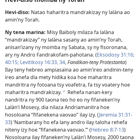
Hevi-diso:
Natao haharitra mandrakizay ny lalàna ao
amin’ny Torah.
Ny tena marina:
Misy Baiboly milaza fa lalàna
“mandrakizay” ny lalàna sasany ao amin’ny Torah,
anisan’izany ny momba ny Sabata, sy ny fisoronana,
ary ny Andro Fandrakofam-pahotana. (
Eksodosy 31:16;
40:15;
Levitikosy 16:33, 34
,
Fandikan-teny Protestanta
)
Ilay teny hebreo ampiasaina ao amin’ireo andinin-teny
ireo anefa dia mety hidika koa hoe maharitra
mandritra ny fotoana tsy voafetra, fa tsy voatery hoe
maharitra mandrakizay.
Rehefa nanan-kery
b
nandritra ny 900 taona teo ho eo ny fifaneken’ny
Lalàn’i Mosesy, dia nilaza Andriamanitra hoe
hosoloana “fifanekena vaovao” ilay izy. (
Jeremia 31:31-
33
) ‘Nambarany ho efa lany andro ilay taloha rehefa
niteny izy hoe “fifanekena vaovao.”’ (
Hebreo 8:7-13
)
Nosoloana ilay fifaneken’ny Lalàn’i Mosesy, 2000 taona