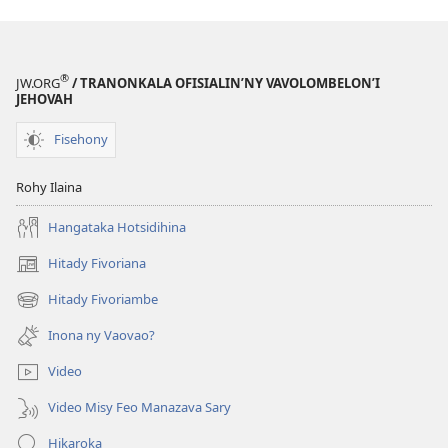
®
JW.ORG
/ TRANONKALA OFISIALIN’NY VAVOLOMBELON’I
JEHOVAH
Fisehony
Rohy Ilaina
Hangataka Hotsidihina
Hitady Fivoriana
(manokatra
rohy)
Hitady Fivoriambe
(manokatra
rohy)
Inona ny Vaovao?
Video
Video Misy Feo Manazava Sary
Hikaroka