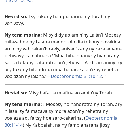
Hevi-diso:
Tsy tokony hampianarina ny Torah ny
vehivavy.
Ny tena marina:
Misy didy ao amin’ny Lalàn’i Mosesy
milaza hoe ny Lalàna manontolo dia tokony hovakina
amin’ny vahoakan’Israely, anisan’izany ny zaza amam-
behivavy. Fa nahoana? ‘Mba hihainoany sy hianarany,
satria tokony hatahotra an’i Jehovah Andriamaniny izy,
ary tokony hitandrina mba hanaraka an’izay rehetra
voalazan’ny lalàna.’—
Deoteronomia 31:10-12
.
c
Hevi-diso:
Misy hafatra miafina ao amin’ny Torah.
Ny tena marina:
I Mosesy no nanoratra ny Torah, ary
nilaza izy fa mazava sy mora azon’ny rehetra ny
voalaza ao, fa tsy hoe saro-takarina. (
Deoteronomia
30:11-14
) Ny Kabbalah, na ny fampianarana jiosy