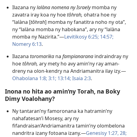
Ilazana ny
lalàna nomena ny Israely
momba ny
zavatra iray koa ny hoe
tôhrah,
ohatra hoe ny
“lalàna [
tôhrah
] momba ny fanatitra noho ny ota”,
ny “lalàna momba ny habokana”, ary ny “lalàna
momba ny Nazirita.”—
Levitikosy 6:25;
14:57;
Nomery 6:13
.
Ilazana
toromarika
na
fampianarana
indraindray ny
hoe
tôhrah,
ary mety ho avy amin’ny ray aman-
dreny na olon-kendry na Andriamanitra ilay izy.—
Ohabolana 1:8;
3:1;
13:14;
Isaia 2:3
.
Inona no hita ao amin’ny Torah, na Boky
Dimy Voalohany?
Ny tantaran’ny famoronana ka hatramin’ny
nahafatesan’i Mosesy, ary ny
fifandraisan’Andriamanitra tamin’ny olombelona
nandritra izany fotoana izany.—
Genesisy 1:27, 28;