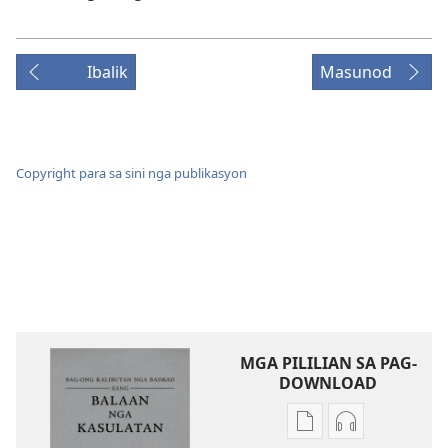
Ibalik
Masunod
Copyright para sa sini nga publikasyon
MGA PILILIAN SA PAG-
DOWNLOAD
Mga
Mga