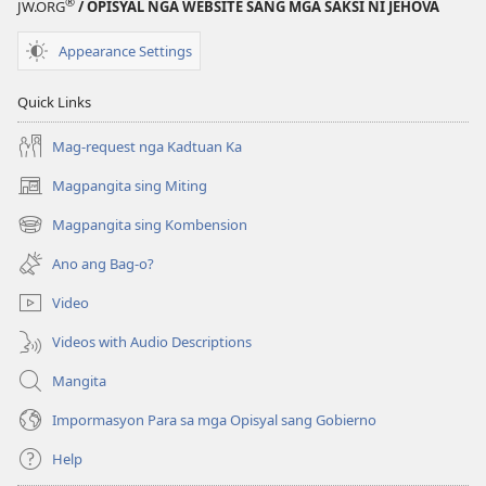
®
JW.ORG
/ OPISYAL NGA WEBSITE SANG MGA SAKSI NI JEHOVA
Appearance Settings
Quick Links
Mag-request nga Kadtuan Ka
Magpangita sing Miting
(opens
new
Magpangita sing Kombension
(opens
window)
new
Ano ang Bag-o?
window)
Video
Videos with Audio Descriptions
Mangita
Impormasyon Para sa mga Opisyal sang Gobierno
Help