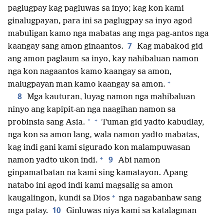
paglugpay kag pagluwas sa inyo; kag kon kami
ginalugpayan, para ini sa paglugpay sa inyo agod
mabuligan kamo nga mabatas ang mga pag-antos nga
7
kaangay sang amon ginaantos.
Kag mabakod gid
ang amon paglaum sa inyo, kay nahibaluan namon
nga kon nagaantos kamo kaangay sa amon,
+
malugpayan man kamo kaangay sa amon.
8
Mga kauturan, luyag namon nga mahibaluan
ninyo ang kapipit-an nga naagihan namon sa
+
*
probinsia sang Asia.
Tuman gid yadto kabudlay,
nga kon sa amon lang, wala namon yadto mabatas,
kag indi gani kami sigurado kon malampuwasan
+
9
namon yadto ukon indi.
Abi namon
ginpamatbatan na kami sing kamatayon. Apang
natabo ini agod indi kami magsalig sa amon
+
kaugalingon, kundi sa Dios
nga nagabanhaw sang
10
mga patay.
Ginluwas niya kami sa katalagman