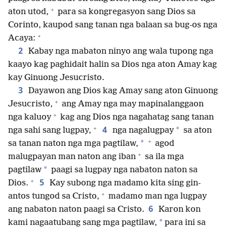
+
aton utod,
para sa kongregasyon sang Dios sa
Corinto, kaupod sang tanan nga balaan sa bug-os nga
+
Acaya:
2
Kabay nga mabaton ninyo ang wala tupong nga
kaayo kag paghidait halin sa Dios nga aton Amay kag
kay Ginuong Jesucristo.
3
Dayawon ang Dios kag Amay sang aton Ginuong
+
Jesucristo,
ang Amay nga may mapinalanggaon
+
nga kaluoy
kag ang Dios nga nagahatag sang tanan
+
4
*
nga sahi sang lugpay,
nga nagalugpay
sa aton
+
*
sa tanan naton nga mga pagtilaw,
agod
+
malugpayan man naton ang iban
sa ila mga
*
pagtilaw
paagi sa lugpay nga nabaton naton sa
+
5
Dios.
Kay subong nga madamo kita sing gin-
+
antos tungod sa Cristo,
madamo man nga lugpay
6
ang nabaton naton paagi sa Cristo.
Karon kon
*
kami nagaatubang sang mga pagtilaw,
para ini sa