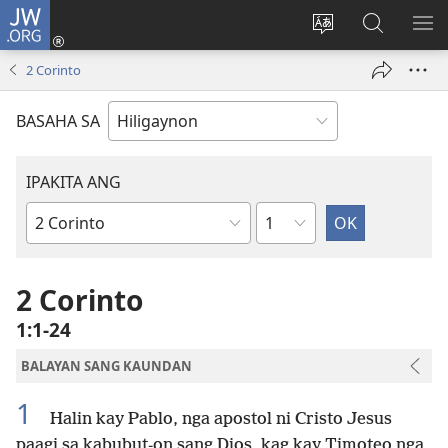
JW.ORG
Mag-
log
Islan
Mangita
IPA
In
ang
sa
AN
2 Corinto
(opens
lenguahe
JW.ORG
ME
new
sang
BASAHA SA
window)
site
IPAKITA ANG
Kapitulo
Libro
sang
Biblia
2 Corinto
1:1-24
BALAYAN SANG KAUNDAN
1
Halin kay Pablo, nga apostol ni Cristo Jesus
paagi sa kabubut-on sang Dios, kag kay Timoteo nga