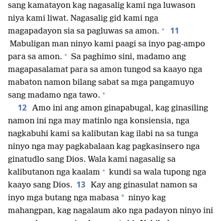
sang kamatayon kag nagasalig kami nga luwason
niya kami liwat. Nagasalig gid kami nga
+
11
magapadayon sia sa pagluwas sa amon.
Mabuligan man ninyo kami paagi sa inyo pag-ampo
+
para sa amon.
Sa paghimo sini, madamo ang
magapasalamat para sa amon tungod sa kaayo nga
mabaton namon bilang sabat sa mga pangamuyo
+
sang madamo nga tawo.
12
Amo ini ang amon ginapabugal, kag ginasiling
namon ini nga may matinlo nga konsiensia, nga
nagkabuhi kami sa kalibutan kag ilabi na sa tunga
ninyo nga may pagkabalaan kag pagkasinsero nga
ginatudlo sang Dios. Wala kami nagasalig sa
+
kalibutanon nga kaalam
kundi sa wala tupong nga
13
kaayo sang Dios.
Kay ang ginasulat namon sa
*
inyo mga butang nga mabasa
ninyo kag
mahangpan, kag nagalaum ako nga padayon ninyo ini