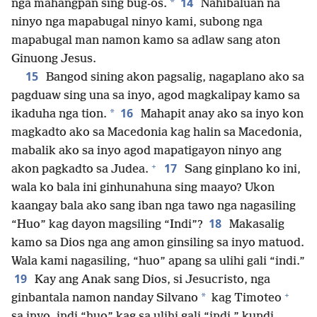
14
*
nga mahangpan sing bug-os.
Nahibaluan na
ninyo nga mapabugal ninyo kami, subong nga
mapabugal man namon kamo sa adlaw sang aton
Ginuong Jesus.
15
Bangod sining akon pagsalig, nagaplano ako sa
pagduaw sing una sa inyo, agod magkalipay kamo sa
16
*
ikaduha nga tion.
Mahapit anay ako sa inyo kon
magkadto ako sa Macedonia kag halin sa Macedonia,
mabalik ako sa inyo agod mapatigayon ninyo ang
+
17
akon pagkadto sa Judea.
Sang ginplano ko ini,
wala ko bala ini ginhunahuna sing maayo? Ukon
kaangay bala ako sang iban nga tawo nga nagasiling
18
“Huo” kag dayon magsiling “Indi”?
Makasalig
kamo sa Dios nga ang amon ginsiling sa inyo matuod.
Wala kami nagasiling, “huo” apang sa ulihi gali “indi.”
19
Kay ang Anak sang Dios, si Jesucristo, nga
+
*
ginbantala namon nanday Silvano
kag Timoteo
sa inyo, indi “huo” kag sa ulihi gali “indi,” kundi