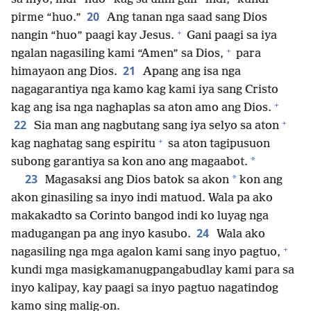
20
pirme “huo.”
Ang tanan nga saad sang Dios
+
nangin “huo” paagi kay Jesus.
Gani paagi sa iya
+
ngalan nagasiling kami “Amen” sa Dios,
para
21
himayaon ang Dios.
Apang ang isa nga
nagagarantiya nga kamo kag kami iya sang Cristo
+
kag ang isa nga naghaplas sa aton amo ang Dios.
+
22
Sia man ang nagbutang sang iya selyo sa aton
+
kag naghatag sang espiritu
sa aton tagipusuon
*
subong garantiya sa kon ano ang magaabot.
23
*
Magasaksi ang Dios batok sa akon
kon ang
akon ginasiling sa inyo indi matuod. Wala pa ako
makakadto sa Corinto bangod indi ko luyag nga
24
madugangan pa ang inyo kasubo.
Wala ako
+
nagasiling nga mga agalon kami sang inyo pagtuo,
kundi mga masigkamanugpangabudlay kami para sa
inyo kalipay, kay paagi sa inyo pagtuo nagatindog
kamo sing malig-on.