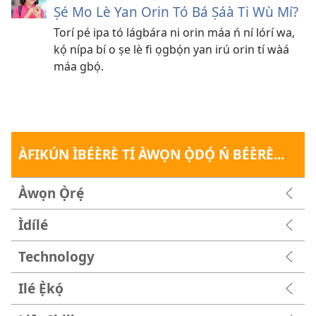
Ṣé Mo Lè Yan Orin Tó Bá Ṣáà Ti Wù Mí?
Torí pé ipa tó lágbára ni orin máa ń ní lórí wa,
kọ́ nípa bí o ṣe lè fi ọgbọ́n yan irú orin tí wàá
máa gbọ́.
ÀFIKÚN ÌBÉÈRÈ TÍ ÀWỌN Ọ̀DỌ́ Ń BÉÈRÈ...
Àwọn Ọ̀rẹ́
Ìdílé
Technology
Ilé Ẹ̀kọ́