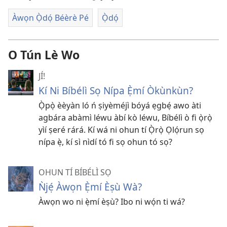
Àwọn Ọ̀dọ́ Béèrè Pé
Ọ̀dọ́
O Tún Lè Wo
JÍ!
Kí Ni Bíbélì Sọ Nípa Ẹ̀mí Òkùnkùn?
Ọ̀pọ̀ èèyàn ló ń ṣiyèméjì bóyá ẹgbẹ́ awo àti
agbára abàmì léwu àbí kò léwu, Bíbélì ò fi ọ̀rọ̀
yìí ṣeré rárá. Kí wá ni ohun tí Ọ̀rọ̀ Ọlọ́run sọ
nípa ẹ̀, kí sì nìdí tó fi sọ ohun tó sọ?
OHUN TÍ BÍBÉLÌ SỌ
Ǹjẹ́ Àwọn Ẹ̀mí Èṣù Wà?
Àwọn wo ni ẹ̀mí èṣù? Ibo ni wọ́n ti wá?