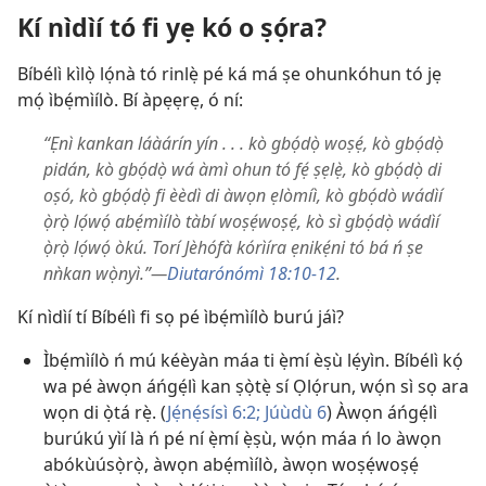
Kí nìdìí tó fi yẹ kó o ṣọ́ra?
Bíbélì kìlọ̀ lọ́nà tó rinlẹ̀ pé ká má ṣe ohunkóhun tó jẹ
mọ́ ìbẹ́mìílò. Bí àpẹẹrẹ, ó ní:
“Ẹnì kankan láàárín yín . . . kò gbọ́dọ̀ woṣẹ́, kò gbọ́dọ̀
pidán, kò gbọ́dọ̀ wá àmì ohun tó fẹ́ ṣẹlẹ̀, kò gbọ́dọ̀ di
oṣó, kò gbọ́dọ̀ fi èèdì di àwọn ẹlòmíì, kò gbọ́dò wádìí
ọ̀rọ̀ lọ́wọ́ abẹ́mìílò tàbí woṣẹ́woṣẹ́, kò sì gbọ́dọ̀ wádìí
ọ̀rọ̀ lọ́wọ́ òkú. Torí Jèhófà kórìíra ẹnikẹ́ni tó bá ń ṣe
nǹkan wọ̀nyì.”—
Diutarónómì 18:10-12
.
Kí nìdìí tí Bíbélì fi sọ pé ìbẹ́mìílò burú jáì?
Ìbẹ́mìílò ń mú kéèyàn máa ti ẹ̀mí èṣù lẹ́yìn. Bíbélì kọ́
wa pé àwọn áńgẹ́lì kan ṣọ̀tẹ̀ sí Ọlọ́run, wọ́n sì sọ ara
wọn di ọ̀tá rẹ̀. (
Jẹ́nẹ́sísì 6:2;
Júùdù 6
) Àwọn áńgẹ́lì
burúkú yìí là ń pé ní ẹ̀mí ẹ̀ṣù, wọ́n máa ń lo àwọn
abókùúsọ̀rọ̀, àwọn abẹ́mìílò, àwọn woṣẹ́woṣẹ́