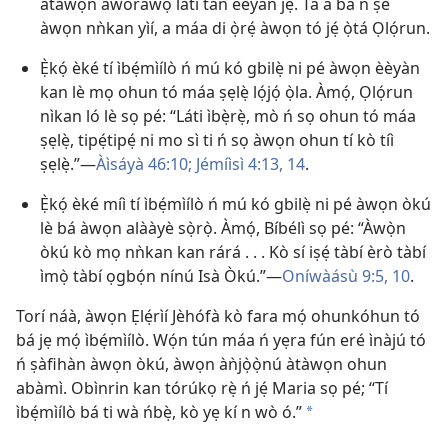
àtàwọn awòràwọ̀ láti tan èèyàn jẹ. Tá a bá ń ṣe
àwọn nǹkan yìí, a máa di ọ̀rẹ́ àwọn tó jẹ́ ọ̀tá Ọlọ́run.
Ẹ̀kọ́ èké tí ìbẹ́mìílò ń mú kó gbilẹ̀ ni pé àwọn èèyàn
kan lè mọ ohun tó máa ṣẹlẹ̀ lọ́jọ́ ọ̀la. Àmọ́, Ọlọ́run
nìkan ló lè sọ pé: “Láti ìbẹ̀rẹ̀, mò ń sọ ohun tó máa
ṣẹlẹ̀, tipẹ́tipẹ́ ni mo sì ti ń sọ àwọn ohun tí kò tíì
ṣẹlẹ̀.”—
Àìsáyà 46:10;
Jémíìsì 4:13, 14
.
Ẹ̀kọ́ èké míì tí ìbẹ́mìílò ń mú kó gbilẹ̀ ni pé àwọn òkú
lè bá àwọn alààyè sọ̀rọ̀. Àmọ́, Bíbélì sọ pé: “Àwọ̀n
òkú kò mọ nǹkan kan rárá . . . Kò sí iṣẹ́ tàbí èrò tàbí
ìmọ̀ tàbí ọgbọ́n nínú Isà Òkú.”—
Oníwàásù 9:5,
10
.
Torí náà, àwọn Ẹlẹ́rìí Jèhófà kò fara mọ́ ohunkóhun tó
bá jẹ mọ́ ìbẹ́mìílò. Wọ́n tún máa ń yẹra fún eré ìnàjú tó
ń ṣàfihàn àwọn òkú, àwọn àǹjọ̀ọ̀nú àtàwọn ohun
abàmì. Obìnrin kan tórúkọ rẹ̀ ń jẹ́ Maria sọ pé; “Tí
ìbẹ́mìílò bá ti wà ńbẹ̀, kò yẹ kí n wò ó.”
a