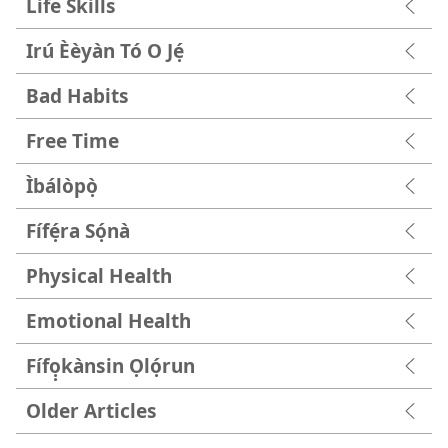
Life Skills
Irú Èèyàn Tó O Jẹ́
Bad Habits
Free Time
Ìbálòpọ̀
Fífẹ́ra Sọ́nà
Physical Health
Emotional Health
Fífọ̣kànsin Ọlọ́run
Older Articles