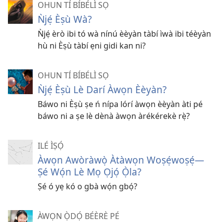
OHUN TÍ BÍBÉLÌ SỌ
Ǹjẹ́ Èṣù Wà?
Ǹjẹ́ èrò ibi tó wà nínú èèyàn tàbí ìwà ibi téèyàn
hù ni Èṣù tàbí ẹni gidi kan ni?
OHUN TÍ BÍBÉLÌ SỌ
Ǹjẹ́ Èṣù Lè Darí Àwọn Èèyàn?
Báwo ni Èṣù ṣe ń nípa lórí àwọn èèyàn àti pé
báwo ni a ṣe lè dènà àwọn àrékérekè rẹ̀?
ILÉ ÌṢỌ́
Àwọn Awòràwọ̀ Àtàwọn Woṣẹ́woṣẹ́​​—
Ṣé Wọ́n Lè Mọ Ọjọ́ Ọ̀la?
Ṣé ó yẹ kó o gbà wọ́n gbọ́?
ÀWỌN Ọ̀DỌ́ BÉÈRÈ PÉ