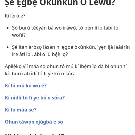
Ṣé Ẹgbẹ́ Òkùnkùn Ò Léwu?
Kí lèrò ẹ?
Ṣó burú téèyàn bá wo ìràwọ̀, tó bẹ́mìí lò tàbí tó
wofá?
Ṣé ìtàn àròsọ lásán ni ẹgbẹ́ òkùnkùn, ìyẹn ìjà láàárín
ire àti ibi, àbí ó jù bẹ́ẹ̀ lọ?
Àpilẹ̀kọ yìí máa sọ ohun tó mú kí ìbẹ́mílò dà bí ohun tí
kò burú àti ìdí tó fi yẹ kó o ṣọ́ra.
Kí ló mú kó wù ẹ́?
Kí nìdìí tó fi yẹ kó o ṣọ́ra?
Kí lo máa ṣe?
Ohun táwọn ojúgbà ẹ sọ