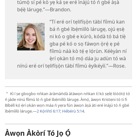
túmọ̀ sí pé kò yẹ ká ṣe eré ìnàjú tó ń gbé àṣà
bẹ́ẹ̀ lárugẹ.”—Brandon.
“Tí eré orí tẹlifíṣọ̀n tàbí fíìmù kan
bá ń gbé ìbẹ́mìílò lárugẹ, ojú ẹsẹ̀
ni kó o gbé e kúrò, kódà tó bá tiẹ̀
gba pé kó o sọ fáwọn ọ̀rẹ́ ẹ pé
fíìmù náà kò tẹ́ ẹ lọ́rùn. Kéèyàn ní
ẹ̀rí ọkàn tó mọ́ dáa ju adùn tó wà
nínú eré orí tẹlifíṣọ̀n tàbí fíìmù èyíkéyìí.”—Rose.
Kì í ṣe gbogbo nǹkan àràmàǹdà àtàwọn nǹkan tí kò ṣẹlẹ̀ lóòótọ́ tó
a
ń jáde nínú fíìmù ló ń gbé ìbẹ́mìílò lárugẹ. Àmọ́, àwọn Kristẹni tó ti fi
Bíbélì kọ́ ẹ̀rí ọkàn wọn máa ń yẹra fún àwọn àṣà àti eré ìnàjú tó ń gbé
ìbẹ́mìílò lárugẹ.—
2 Kọ́ríńtì 6:17;
Hébérù 5:14
.
Àwọn Àkòrí Tó Jọ Ọ́