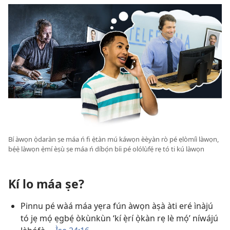
Bí àwọn ọ̀daràn ṣe máa ń fi ẹ̀tàn mú káwọn èèyàn rò pé ẹlòmíì làwọn,
bẹ́ẹ̀ làwọn ẹ̀mí èṣù ṣe máa ń díbọ́n bíi pé olólùfẹ́ rẹ tó ti kú làwọn
Kí lo máa ṣe?
Pinnu pé wàá máa yẹra fún àwọn àṣà àti eré ìnàjú
tó jẹ mọ́ ẹgbẹ́ òkùnkùn ‘kí ẹ̀rí ọ̀kàn rẹ lè mọ́’ níwájú