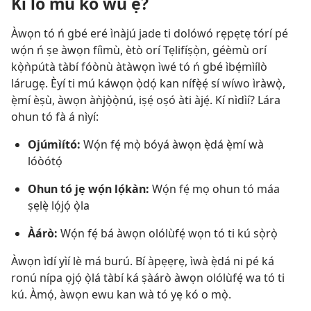
Kí ló mú kó wù ẹ́?
Àwọn tó ń gbé eré ìnàjú jade ti dolówó rẹpẹtẹ tórí pé
wọ́n ń ṣe àwọn fíìmù, ètò orí Tẹlifíṣọ̀n, géèmù orí
kọ̀ǹpútà tàbí fóònù àtàwọn ìwé tó ń gbé ìbẹ́mìílò
lárugẹ. Èyí ti mú káwọn ọ̀dọ́ kan nífẹ̀ẹ́ sí wíwo ìràwọ̀,
ẹ̀mí èṣù, àwọn àǹjọ̀ọ̀nú, iṣẹ́ oṣó àti àjẹ́. Kí nìdìí? Lára
ohun tó fà á nìyí:
Ojúmìító:
Wọ́n fẹ́ mọ̀ bóyá àwọn ẹ̀dá ẹ̀mí wà
lóòótọ́
Ohun tó jẹ wọ́n lọ́kàn:
Wọ́n fẹ́ mọ ohun tó máa
ṣẹlẹ̀ lọ́jọ́ ọ̀la
Àárò:
Wọ́n fẹ́ bá àwọn olólùfẹ́ wọn tó ti kú sọ̀rọ̀
Àwọn ìdí yìí lè má burú. Bí àpẹẹrẹ, ìwà ẹ̀dá ni pé ká
ronú nípa ọjọ́ ọ̀lá tàbí ká ṣàárò àwọn olólùfẹ́ wa tó ti
kú. Àmọ́, àwọn ewu kan wà tó yẹ kó o mọ̀.