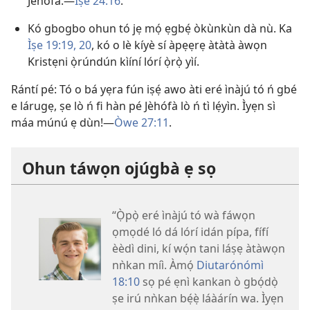
Jèhófà.—
Ìṣe 24:16
.
Kó gbogbo ohun tó jẹ mọ́ ẹgbẹ́ òkùnkùn dà nù. Ka
Ìṣe 19:19, 20
, kó o lè kíyè sí àpẹẹrẹ àtàtà àwọn
Kristẹni ọ̀rúndún kìíní lórí ọ̀rọ̀ yìí.
Rántí pé: Tó o bá yẹra fún iṣẹ́ awo àti eré ìnàjú tó ń gbé
e lárugẹ, ṣe lò ń fi hàn pé Jèhófà lò ń tì lẹ́yìn. Ìyẹn sì
máa múnú ẹ dùn!—
Òwe 27:11
.
Ohun táwọn ojúgbà ẹ sọ
“Ọ̀pọ̀ eré ìnàjú tó wà fáwọn
ọmọdé ló dá lórí idán pípa, fífí
èèdì dini, kí wọ́n tani láṣẹ àtàwọn
nǹkan míì. Àmọ́
Diutarónómì
18:10
sọ pé ẹnì kankan ò gbọ́dọ̀
ṣe irú nǹkan bẹ́ẹ̀ láàárín wa. Ìyẹn