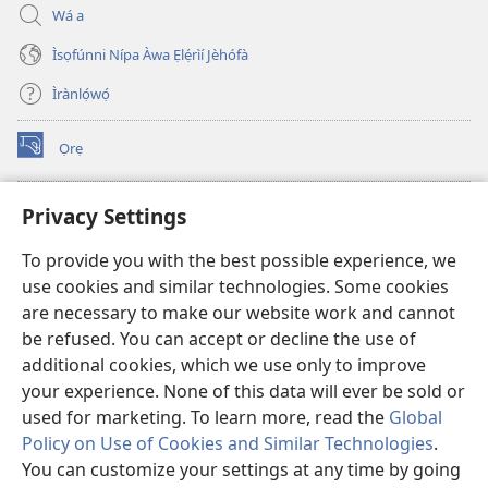
Wá a
Ìsọfúnni Nípa Àwa Ẹlẹ́rìí Jèhófà
Ìrànlọ́wọ́
Ọrẹ
(opens
new
window)
ÀKÁ ÌWÉ ORÍ ÍŃTÁNẸ́Ẹ̀TÌ TI Watchtower™
Privacy Settings
(opens
new
®
JW Hub
To provide you with the best possible experience, we
window)
(opens
use cookies and similar technologies. Some cookies
new
®
JW Library
window)
are necessary to make our website work and cannot
be refused. You can accept or decline the use of
®
Watchtower Library
additional cookies, which we use only to improve
your experience. None of this data will ever be sold or
used for marketing. To learn more, read the
Global
Policy on Use of Cookies and Similar Technologies
.
You can customize your settings at any time by going
Copyright
© 2026 Watch Tower Bible and Tract Society of Pennsylvania.