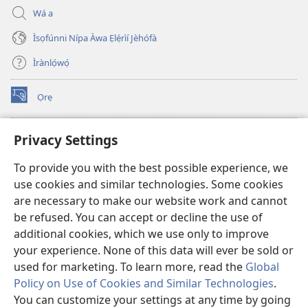
Wá a
Ìsọfúnni Nípa Àwa Ẹlẹ́rìí Jèhófà
Ìrànlọ́wọ́
Ọrẹ
(opens
new
window)
ÀKÁ ÌWÉ ORÍ ÍŃTÁNẸ́Ẹ̀TÌ TI Watchtower™
Privacy Settings
(opens
new
®
JW Hub
To provide you with the best possible experience, we
window)
(opens
use cookies and similar technologies. Some cookies
new
®
JW Library
window)
are necessary to make our website work and cannot
be refused. You can accept or decline the use of
®
Watchtower Library
additional cookies, which we use only to improve
your experience. None of this data will ever be sold or
used for marketing. To learn more, read the
Global
Policy on Use of Cookies and Similar Technologies
.
You can customize your settings at any time by going
Copyright
© 2026 Watch Tower Bible and Tract Society of Pennsylvania.