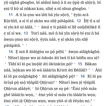
yọ̀ nígbà gbogbo, bí aláìní àmọ́ à ń sọ ọ̀pọ̀ di ọlọ́rọ̀, bí
+
ẹni tí kò ní nǹkan kan, síbẹ̀ a ní ohun gbogbo.
11
*
A ti la ẹnu wa láti bá yín sọ̀rọ̀,
ẹ̀yin ará
12
Kọ́ríńtì, a sì ti ṣí ọkàn wa sílẹ̀ pátápátá.
Ìfẹ́ tí a ní
+
*
sí yín kò ní ààlà,
àmọ́ ẹ ti pààlà sí ìfẹ́ oníjẹ̀lẹ́ńkẹ́ tí
13
ẹ ní sí wa.
Torí náà, mò ń bá yín sọ̀rọ̀ bí ẹni ń bá
àwọn ọmọ mi sọ̀rọ̀, ẹ̀yin náà, ẹ ṣí ọkàn yín sílẹ̀
+
*
pátápátá.
14
*
Ẹ má fi àìdọ́gba so pọ̀ pẹ̀lú
àwọn aláìgbàgbọ́.
+
Nítorí àjọṣe wo ni òdodo àti ìwà tí kò bófin mu ní?
+
+
15
Tàbí kí ló pa ìmọ́lẹ̀ àti òkùnkùn pọ̀?
Bákan
+
*
náà, ìṣọ̀kan wo ló wà láàárín Kristi àti Bélíálì?
Àbí
+
16
*
kí ló pa onígbàgbọ́
àti aláìgbàgbọ́ pọ̀?
Kí ló pa
+
òrìṣà pọ̀ mọ́ tẹ́ńpìlì Ọlọ́run?
Nítorí àwa jẹ́ tẹ́ńpìlì
+
Ọlọ́run alààyè;
bí Ọlọ́run ṣe sọ pé: “Èmi yóò máa
+
gbé láàárín wọn,
èmi yóò sì máa rìn láàárín wọn,
+
èmi yóò jẹ́ Ọlọ́run wọn, wọn yóò sì di èèyàn mi.”