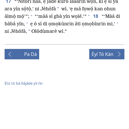
17
“‘Nítorí náà, ẹ jáde kúrò láàárín wọn, kí ẹ sì ya
*
ara yín sọ́tọ̀,’ ni Jèhófà
wí, ‘ẹ má fọwọ́ kan ohun
+
+
18
àìmọ́ mọ́’”;
“‘màá sì gbà yín wọlé.’”
“‘Màá di
+
+
bàbá yín,
ẹ ó sì di ọmọkùnrin àti ọmọbìnrin mi,’
*
ni Jèhófà,
Olódùmarè wí.”
Pa Dà
Èyí Tó Kàn
Ẹ̀tọ́ tó bá ìtẹ̀jáde yìí rìn