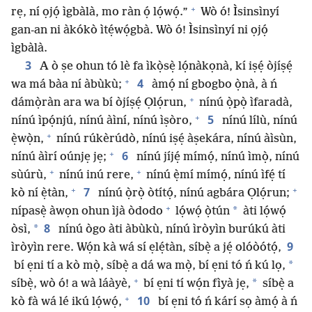
+
rẹ, ní ọjọ́ ìgbàlà, mo ràn ọ́ lọ́wọ́.”
Wò ó! Ìsinsìnyí
gan-an ni àkókò ìtẹ́wọ́gbà. Wò ó! Ìsinsìnyí ni ọjọ́
ìgbàlà.
3
A ò ṣe ohun tó lè fa ìkọ̀sẹ̀ lọ́nàkọnà, kí iṣẹ́ òjíṣẹ́
+
4
wa má bàa ní àbùkù;
àmọ́ ní gbogbo ọ̀nà, à ń
+
dámọ̀ràn ara wa bí òjíṣẹ́ Ọlọ́run,
nínú ọ̀pọ̀ ìfaradà,
+
5
nínú ìpọ́njú, nínú àìní, nínú ìṣòro,
nínú lílù, nínú
+
ẹ̀wọ̀n,
nínú rúkèrúdò, nínú iṣẹ́ àṣekára, nínú àìsùn,
+
6
nínú àìrí oúnjẹ jẹ;
nínú jíjẹ́ mímọ́, nínú ìmọ̀, nínú
+
+
sùúrù,
nínú inú rere,
nínú ẹ̀mí mímọ́, nínú ìfẹ́ tí
+
+
7
kò ní ẹ̀tàn,
nínú ọ̀rọ̀ òtítọ́, nínú agbára Ọlọ́run;
+
*
nípasẹ̀ àwọn ohun ìjà òdodo
lọ́wọ́ ọ̀tún
àti lọ́wọ́
8
*
òsì,
nínú ògo àti àbùkù, nínú ìròyìn burúkú àti
9
ìròyìn rere. Wọ́n kà wá sí ẹlẹ́tàn, síbẹ̀ a jẹ́ olóòótọ́,
*
bí ẹni tí a kò mọ̀, síbẹ̀ a dá wa mọ̀, bí ẹni tó ń kú lọ,
+
*
síbẹ̀, wò ó! a wà láàyè,
bí ẹni tí wọ́n fìyà jẹ,
síbẹ̀ a
+
10
kò fà wá lé ikú lọ́wọ́,
bí ẹni tó ń kárí sọ àmọ́ à ń