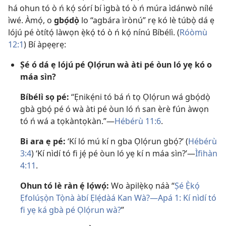
há ohun tó ò ń kọ́ sórí bí ìgbà tó ò ń múra ìdánwò nílé
ìwé. Àmọ́, o
gbọ́dọ̀
lo “agbára ìrònú” rẹ kó lè túbọ̀ dá ẹ
lójú pé òtítọ́ làwọn ẹ̀kọ́ tó ò ń kọ́ nínú Bíbélì. (
Róòmù
12:1
) Bí àpẹẹrẹ:
Ṣé ó dá ẹ lójú pé Ọlọ́run wà àti pé òun ló yẹ kó o
máa sìn?
Bíbélì sọ pé:
“Ẹnikẹ́ni tó bá ń tọ Ọlọ́run wá gbọ́dọ̀
gbà gbọ́ pé ó wà àti pé òun ló ń san èrè fún àwọn
tó ń wá a tọkàntọkàn.”​—
Hébérù 11:6
.
Bi ara ẹ pé:
‘Kí ló mú kí n gba Ọlọ́run gbọ́?’ (
Hébérù
3:4
) ‘Kí nìdí tó fi jẹ́ pé òun ló yẹ kí n máa sìn?’​—
Ìfihàn
4:11
.
Ohun tó lè ràn ẹ́ lọ́wọ́:
Wo àpilẹ̀kọ náà “
Ṣé Ẹ̀kọ́
Ẹfolúṣọ̀n Tọ̀nà àbí Ẹlẹ́dàá Kan Wà?​—Apá 1: Kí nìdí tó
fi yẹ ká gbà pé Ọlọ́run wà?
”