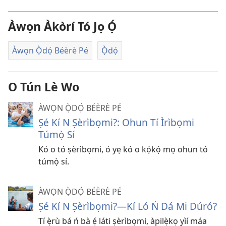
Àwọn Àkòrí Tó Jọ Ọ́
Àwọn Ọ̀dọ́ Béèrè Pé
Ọ̀dọ́
O Tún Lè Wo
ÀWỌN Ọ̀DỌ́ BÉÈRÈ PÉ
Ṣé Kí N Ṣèrìbọmi?: Ohun Tí Ìrìbọmi
Túmọ̀ Sí
Kó o tó ṣèrìbọmi, ó yẹ kó o kọ́kọ́ mọ ohun tó
túmọ̀ sí.
ÀWỌN Ọ̀DỌ́ BÉÈRÈ PÉ
Ṣé Kí N Ṣèrìbọmi?​—Kí Ló Ń Dá Mi Dúró?
Tí ẹ̀rù bá ń bà ẹ́ láti ṣèrìbọmi, àpilẹ̀kọ yìí máa