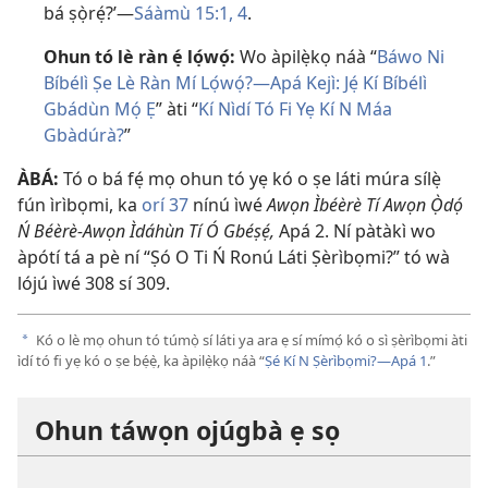
bá ṣọ̀rẹ́?’​—
Sáàmù 15:1,
4
.
Ohun tó lè ràn ẹ́ lọ́wọ́:
Wo àpilẹ̀kọ náà “
Báwo Ni
Bíbélì Ṣe Lè Ràn Mí Lọ́wọ́?​—Apá Kejì: Jẹ́ Kí Bíbélì
Gbádùn Mọ́ Ẹ
” àti “
Kí Nìdí Tó Fi Yẹ Kí N Máa
Gbàdúrà?
”
ÀBÁ:
Tó o bá fẹ́ mọ ohun tó yẹ kó o ṣe láti múra sílẹ̀
fún ìrìbọmi, ka
orí 37
nínú ìwé
Awọn Ìbéèrè Tí Awọn Ọ̀dọ́
Ń Béèrè​-Awọn Ìdáhùn Tí Ó Gbéṣẹ́,
Apá 2. Ní pàtàkì wo
àpótí tá a pè ní “Ṣó O Ti Ń Ronú Láti Ṣèrìbọmi?” tó wà
lójú ìwé 308 sí 309.
Kó o lè mọ ohun tó túmọ̀ sí láti ya ara ẹ sí mímọ́ kó o sì ṣèrìbọmi àti
a
ìdí tó fi yẹ kó o ṣe bẹ́ẹ̀, ka àpilẹ̀kọ náà “
Ṣé Kí N Ṣèrìbọmi?​—Apá 1
.”
Ohun táwọn ojúgbà ẹ sọ