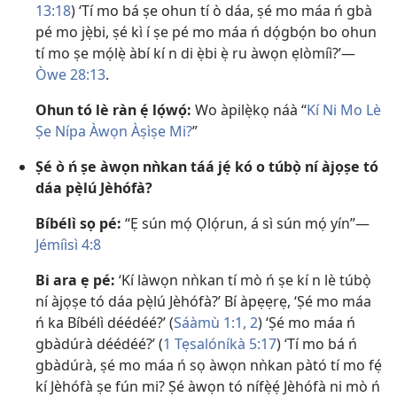
13:18
) ‘Tí mo bá ṣe ohun tí ò dáa, ṣé mo máa ń gbà
pé mo jẹ̀bi, ṣé kì í ṣe pé mo máa ń dọ́gbọ́n bo ohun
tí mo ṣe mọ́lẹ̀ àbí kí n di ẹ̀bi ẹ̀ ru àwọn ẹlòmíì?’​—
Òwe 28:13
.
Ohun tó lè ràn ẹ́ lọ́wọ́:
Wo àpilẹ̀kọ náà “
Kí Ni Mo Lè
Ṣe Nípa Àwọn Àṣìṣe Mi?
”
Ṣé ò ń ṣe àwọn nǹkan táá jẹ́ kó o túbọ̀ ní àjọṣe tó
dáa pẹ̀lú Jèhófà?
Bíbélì sọ pé:
“Ẹ sún mọ́ Ọlọ́run, á sì sún mọ́ yín”​—
Jémíìsì 4:8
Bi ara ẹ pé:
‘Kí làwọn nǹkan tí mò ń ṣe kí n lè túbọ̀
ní àjọṣe tó dáa pẹ̀lú Jèhófà?’ Bí àpẹẹrẹ, ‘Ṣé mo máa
ń ka Bíbélì déédéé?’ (
Sáàmù 1:1, 2
) ‘Ṣé mo máa ń
gbàdúrà déédéé?’ (
1 Tẹsalóníkà 5:17
) ‘Tí mo bá ń
gbàdúrà, ṣé mo máa ń sọ àwọn nǹkan pàtó tí mo fẹ́
kí Jèhófà ṣe fún mi? Ṣé àwọn tó nífẹ̀ẹ́ Jèhófà ni mò ń