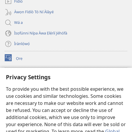
Fídíò
Àwọn Fídíò Tó Ní Àlàyé
Wá a
Ìsọfúnni Nípa Àwa Ẹlẹ́rìí Jèhófà
Ìrànlọ́wọ́
Ọrẹ
(opens
new
window)
ÀKÁ ÌWÉ ORÍ ÍŃTÁNẸ́Ẹ̀TÌ TI Watchtower™
Privacy Settings
(opens
new
®
JW Hub
To provide you with the best possible experience, we
window)
(opens
use cookies and similar technologies. Some cookies
new
®
JW Library
window)
are necessary to make our website work and cannot
be refused. You can accept or decline the use of
®
Watchtower Library
additional cookies, which we use only to improve
your experience. None of this data will ever be sold or
used for marketing. To learn more, read the
Global