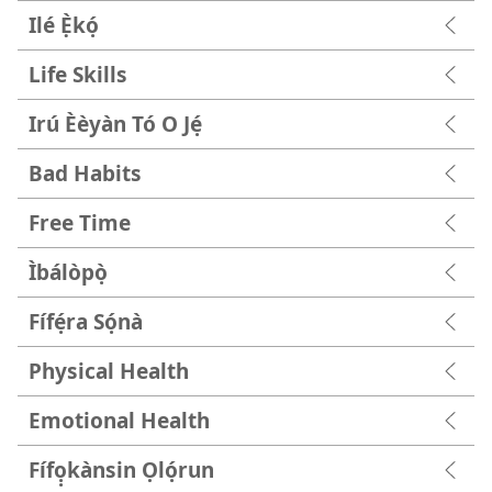
Ilé Ẹ̀kọ́
Life Skills
Irú Èèyàn Tó O Jẹ́
Bad Habits
Free Time
Ìbálòpọ̀
Fífẹ́ra Sọ́nà
Physical Health
Emotional Health
Fífọ̣kànsin Ọlọ́run