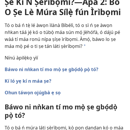
Ṣé Kí N Ṣèrìbọmi?​—Apá 2: Bó
O Ṣe Lè Múra Sílẹ̀ fún Ìrìbọmi
Tó o bá ń tẹ̀ lé àwọn ìlànà Bíbélì, tó o sì ń ṣe àwọn
nǹkan táá jẹ́ kó o túbọ̀ máa sún mọ́ Jèhófà, ó dájú pé
wàá tí máa ronú nípa ṣíṣe ìrìbọmi. Àmọ́, báwo lo ṣe
máa mọ̀ pé o ti ṣe tán láti ṣèrìbọmi?
a
Nínú àpilẹ̀kọ yìí
Báwo ni nǹkan tí mo mọ̀ ṣe gbọ́dọ̀ pọ̀ tó?
Kí ló yẹ kí n máa ṣe?
Ohun táwọn ojúgbà ẹ sọ
Báwo ni nǹkan tí mo mọ̀ ṣe gbọ́dọ̀
pọ̀ tó?
Tó o bá ń múra láti ṣèrìbọmi, kò pọn dandan kó o máa