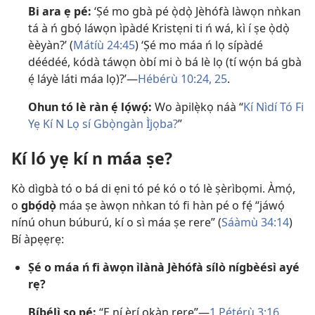
Bi ara ẹ pé:
‘Ṣé mo gbà pé ọ̀dọ̀ Jèhófà làwọn nǹkan
tá à ń gbọ́ láwọn ìpàdé Kristẹni ti ń wá, kì í ṣe ọ̀dọ̀
èèyàn?’ (
Mátíù 24:45
) ‘Ṣé mo máa ń lọ sípàdé
déédéé, kódà táwọn òbí mi ò bá lè lọ (tí wọ́n bá gbà
ẹ́ láyè láti máa lọ)?’​—
Hébérù 10:24, 25
.
Ohun tó lè ràn ẹ́ lọ́wọ́:
Wo àpilẹ̀kọ náà “
Kí Nìdí Tó Fi
Yẹ Kí N Lọ sí Gbọ̀ngàn Ìjọba?
”
Kí ló yẹ kí n máa ṣe?
Kò dìgbà tó o bá di ẹni tó pé kó o tó lè ṣèrìbọmi. Àmọ́,
o
gbọ́dọ̀
máa ṣe àwọn nǹkan tó fi hàn pé o fẹ́ “jáwọ́
nínú ohun búburú, kí o sì máa ṣe rere” (
Sáàmù 34:14
)
Bí àpẹẹrẹ:
Ṣé o máa ń fi àwọn ìlànà Jèhófà sílò nígbèésì ayé
rẹ?
Bíbélì sọ pé:
“Ẹ ní ẹ̀rí ọkàn rere”​—
1 Pétérù 3:16
.