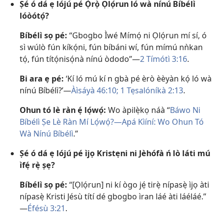
Ṣé ó dá ẹ lójú pé Ọ̀rọ̀ Ọlọ́run ló wà nínú Bíbélì
lóòótọ́?
Bíbélì sọ pé:
“Gbogbo Ìwé Mímọ́ ni Ọlọ́run mí sí, ó
sì wúlò fún kíkọ́ni, fún bíbáni wí, fún mímú nǹkan
tọ́, fún títọ́nisọ́nà nínú òdodo”​—
2 Tímótì 3:16
.
Bi ara ẹ pé:
‘Kí ló mú kí n gbà pé èrò èèyàn kọ́ ló wà
nínú Bíbélì?’​—
Àìsáyà 46:10;
1 Tẹsalóníkà 2:13
.
Ohun tó lè ràn ẹ́ lọ́wọ́:
Wo àpilẹ̀kọ náà “
Báwo Ni
Bíbélì Ṣe Lè Ràn Mí Lọ́wọ́?​—Apá Kìíní: Wo Ohun Tó
Wà Nínú Bíbélì
.”
Ṣé ó dá ẹ lójú pé ìjọ Kristẹni ni Jèhófà ń lò láti mú
ìfẹ́ rẹ̀ ṣẹ?
Bíbélì sọ pé:
“[Ọlọ́run] ni kí ògo jẹ́ tirẹ̀ nípasẹ̀ ìjọ àti
nípasẹ̀ Kristi Jésù títí dé gbogbo ìran láé àti láéláé.”​
—
Éfésù 3:21
.