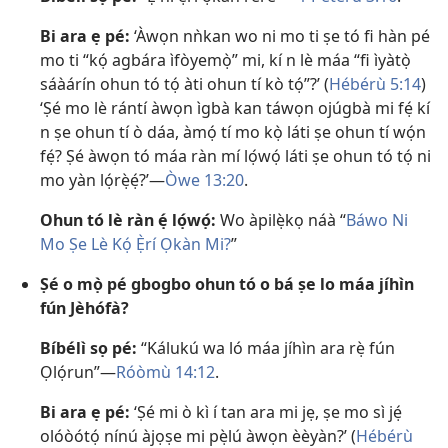
Bi ara ẹ pé:
‘Àwọn nǹkan wo ni mo ti ṣe tó fi hàn pé
mo ti “kọ́ agbára ìfòyemọ̀” mi, kí n lè máa “fi ìyàtọ̀
sáàárín ohun tó tọ́ àti ohun tí kò tọ́”?’ (
Hébérù 5:14
)
‘Ṣé mo lè rántí àwọn ìgbà kan táwọn ojúgbà mi fẹ́ kí
n ṣe ohun tí ò dáa, àmọ́ tí mo kọ̀ láti ṣe ohun tí wọ́n
fẹ́? Ṣé àwọn tó máa ràn mí lọ́wọ́ láti ṣe ohun tó tọ́ ni
mo yàn lọ́rẹ̀ẹ́?’​—
Òwe 13:20
.
Ohun tó lè ràn ẹ́ lọ́wọ́:
Wo àpilẹ̀kọ náà “
Báwo Ni
Mo Ṣe Lè Kọ́ Ẹ̀rí Ọkàn Mi?
”
Ṣé o mọ̀ pé gbogbo ohun tó o bá ṣe lo máa jíhìn
fún Jèhófà?
Bíbélì sọ pé:
“Kálukú wa ló máa jíhìn ara rẹ̀ fún
Ọlọ́run”​—
Róòmù 14:12
.
Bi ara ẹ pé:
‘Ṣé mi ò kì í tan ara mi jẹ, ṣe mo sì jẹ́
olóòótọ́ nínú àjọṣe mi pẹ̀lú àwọn èèyàn?’ (
Hébérù