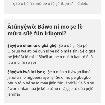
ẹ tó o bá ń ronú pé o fẹ́ ṣèrìbọmi.”​—Caleb.
Àtúnyẹ̀wò: Báwo ni mo ṣe lè
múra sílẹ̀ fún ìrìbọmi?
Ṣàyẹ̀wò ohun tó o gbà gbọ́.
Ṣé ó dá ẹ lójú pé
Ọlọ́run wà àti pé òun ló yẹ kó o máa sìn? Ṣé o gbà
pé Jèhófà ló mí sí Bíbélì àti pé ó ní ètò kan tó ń lò
láti mú ìfẹ́ rẹ̀ ṣẹ?
Ṣàyẹ̀wò ìwà àti ìṣe ẹ.
Ṣé o máa ń fi àwọn ìlànà
Jèhófà sílò nígbèésí ayé rẹ? Ṣé o mọ̀ pé gbogbo
ohun tó o bá ṣe lo máa jíhìn fún Jèhófà? Ṣé ò ń ṣe
àwọn nǹkan táá jẹ́ kó o túbọ̀ ní àjọṣe tó dáa pẹ̀lú
Jèhófà?