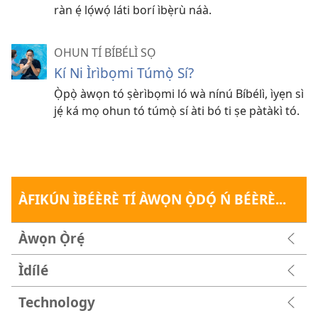
ràn ẹ́ lọ́wọ́ láti borí ìbẹ̀rù náà.
OHUN TÍ BÍBÉLÌ SỌ
Kí Ni Ìrìbọmi Túmọ̀ Sí?
Ọ̀pọ̀ àwọn tó ṣèrìbọmi ló wà nínú Bíbélì, ìyẹn sì
jẹ́ ká mọ ohun tó túmọ̀ sí àti bó ti ṣe pàtàkì tó.
ÀFIKÚN ÌBÉÈRÈ TÍ ÀWỌN Ọ̀DỌ́ Ń BÉÈRÈ...
Àwọn Ọ̀rẹ́
Ìdílé
Technology