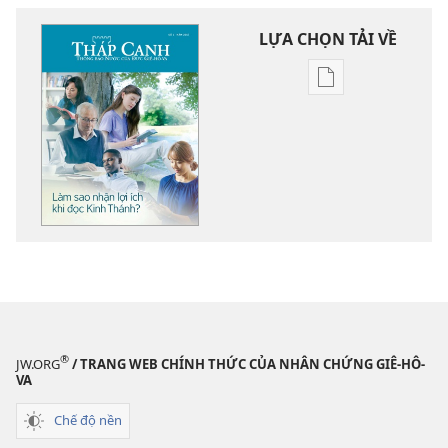
LỰA CHỌN TẢI VỀ
Tùy
chọn
tải
về
các
tài
liệu
điện
tử
THÁP
CANH
Làm
®
JW.ORG
/ TRANG WEB CHÍNH THỨC CỦA NHÂN CHỨNG GIÊ-HÔ-
sao
VA
nhận
Chế độ nền
lợi