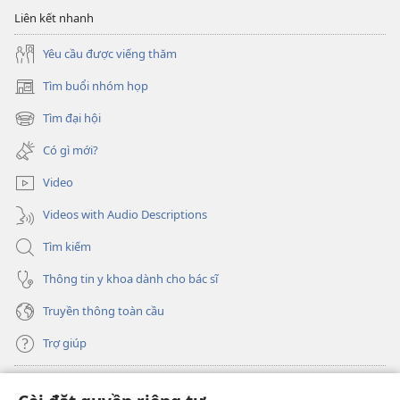
ích
Liên kết nhanh
khi
đọc
Yêu cầu được viếng thăm
Kinh
Thánh?
Tìm buổi nhóm họp
(mở
cửa
Tìm đại hội
(mở
sổ
cửa
mới)
Có gì mới?
sổ
mới)
Video
Videos with Audio Descriptions
Tìm kiếm
Thông tin y khoa dành cho bác sĩ
Truyền thông toàn cầu
Trợ giúp
Đóng góp
(mở