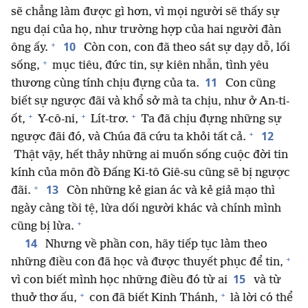
sẽ chẳng làm được gì hơn, vì mọi người sẽ thấy sự
ngu dại của họ, như trường hợp của hai người đàn
+
10
ông ấy.
Còn con, con đã theo sát sự dạy dỗ, lối
+
sống,
mục tiêu, đức tin, sự kiên nhẫn, tình yêu
11
thương cùng tính chịu đựng của ta.
Con cũng
biết sự ngược đãi và khổ sở mà ta chịu, như ở An-ti-
+
+
+
ốt,
Y-cô-ni,
Lít-trơ.
Ta đã chịu đựng những sự
+
12
ngược đãi đó, và Chúa đã cứu ta khỏi tất cả.
Thật vậy, hết thảy những ai muốn sống cuộc đời tin
kính của môn đồ Đấng Ki-tô Giê-su cũng sẽ bị ngược
+
13
đãi.
Còn những kẻ gian ác và kẻ giả mạo thì
ngày càng tồi tệ, lừa dối người khác và chính mình
+
cũng bị lừa.
14
Nhưng về phần con, hãy tiếp tục làm theo
+
những điều con đã học và được thuyết phục để tin,
15
vì con biết mình học những điều đó từ ai
và từ
+
+
thuở thơ ấu,
con đã biết Kinh Thánh,
là lời có thể