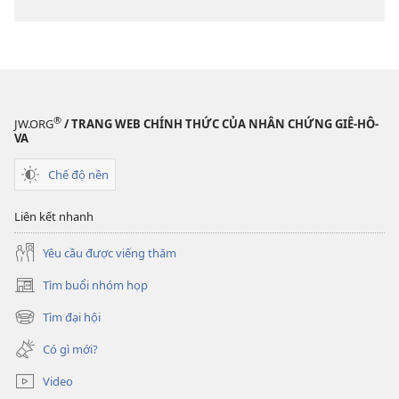
dịch
Thế
Thế
Giới
Giới
Mới
Mới
®
JW.ORG
/ TRANG WEB CHÍNH THỨC CỦA NHÂN CHỨNG GIÊ-HÔ-
VA
Chế độ nền
Liên kết nhanh
Yêu cầu được viếng thăm
Tìm buổi nhóm họp
(mở
cửa
Tìm đại hội
(mở
sổ
cửa
mới)
Có gì mới?
sổ
mới)
Video