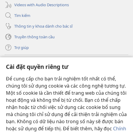
Videos with Audio Descriptions
Tìm kiếm
Thông tin y khoa dành cho bác sĩ
Truyền thông toàn cầu
Trợ giúp
Đóng góp
(mở
Cài đặt quyền riêng tư
cửa
sổ
Để cung cấp cho bạn trải nghiệm tốt nhất có thể,
THƯ VIỆN TRỰC TUYẾN Tháp Canh
(mở
mới)
chúng tôi sử dụng cookie và các công nghệ tương tự.
cửa
®
JW Hub
Một số cookie là cần thiết để trang web của chúng tôi
sổ
(mở
mới)
hoạt động và không thể bị từ chối. Bạn có thể chấp
cửa
®
JW Library
sổ
nhận hoặc từ chối việc sử dụng các cookie bổ sung
mới)
mà chúng tôi chỉ sử dụng để cải thiện trải nghiệm của
Thư viện Tháp Canh
bạn. Không có dữ liệu nào trong số này sẽ được bán
hoặc sử dụng để tiếp thị. Để biết thêm, hãy đọc
Chính