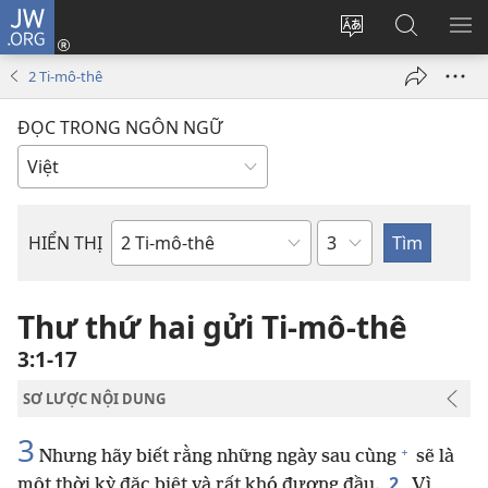
JW.ORG
Đăng
nhập
Thay
Tìm
HI
(mở
đổi
kiếm
BẢ
2 Ti-mô-thê
cửa
ngôn
JW.ORG
CH
sổ
ngữ
ĐỌC TRONG NGÔN NGỮ
mới)
của
trang
Chương
HIỂN THỊ
Sách
trong
Kinh
Thư thứ hai gửi Ti-mô-thê
Thánh
3:1-17
SƠ LƯỢC NỘI DUNG
3
+
Nhưng hãy biết rằng những ngày sau cùng
sẽ là
2
một thời kỳ đặc biệt và rất khó đương đầu.
Vì