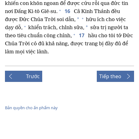
khiến con khôn ngoan để được cứu rỗi qua đức tin
+
16
nơi Đấng Ki-tô Giê-su.
Cả Kinh Thánh đều
+
*
được Đức Chúa Trời soi dẫn,
hữu ích cho việc
+
*
dạy dỗ,
khiển trách, chỉnh sửa,
sửa trị người ta
+
17
theo tiêu chuẩn công chính,
hầu cho tôi tớ Đức
Chúa Trời có đủ khả năng, được trang bị đầy đủ để
làm mọi việc lành.
Trước
Tiếp theo
Bản quyền cho ấn phẩm này