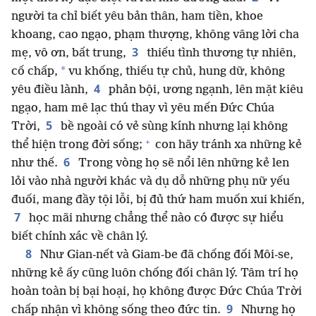
người ta chỉ biết yêu bản thân, ham tiền, khoe
khoang, cao ngạo, phạm thượng, không vâng lời cha
3
mẹ, vô ơn, bất trung,
thiếu tình thương tự nhiên,
*
cố chấp,
vu khống, thiếu tự chủ, hung dữ, không
4
yêu điều lành,
phản bội, ương ngạnh, lên mặt kiêu
ngạo, ham mê lạc thú thay vì yêu mến Đức Chúa
5
Trời,
bề ngoài có vẻ sùng kính nhưng lại không
+
thể hiện trong đời sống;
con hãy tránh xa những kẻ
6
như thế.
Trong vòng họ sẽ nổi lên những kẻ len
lỏi vào nhà người khác và dụ dỗ những phụ nữ yếu
đuối, mang đầy tội lỗi, bị đủ thứ ham muốn xui khiến,
7
học mãi nhưng chẳng thể nào có được sự hiểu
biết chính xác về chân lý.
8
Như Gian-nết và Giam-be đã chống đối Môi-se,
những kẻ ấy cũng luôn chống đối chân lý. Tâm trí họ
hoàn toàn bị bại hoại, họ không được Đức Chúa Trời
9
chấp nhận vì không sống theo đức tin.
Nhưng họ