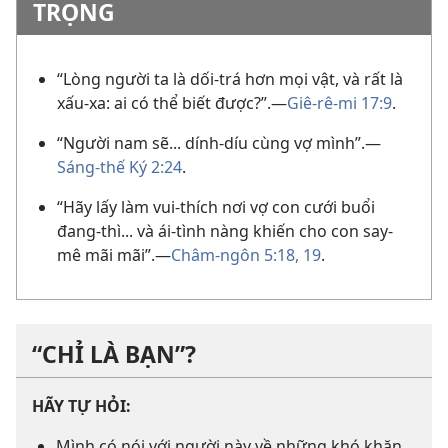
TRỌNG
“Lòng người ta là dối-trá hơn mọi vật, và rất là
xấu-xa: ai có thể biết được?”.—
Giê-rê-mi 17:9
.
“Người nam sẽ... dính-díu cùng vợ mình”.—
Sáng-thế Ký 2:24
.
“Hãy lấy làm vui-thích nơi vợ con cưới buổi
đang-thì... và ái-tình nàng khiến cho con say-
mê mãi mãi”.—
Châm-ngôn 5:18, 19
.
“CHỈ LÀ BẠN”?
HÃY TỰ HỎI:
Mình có nói với người này về những khó khăn