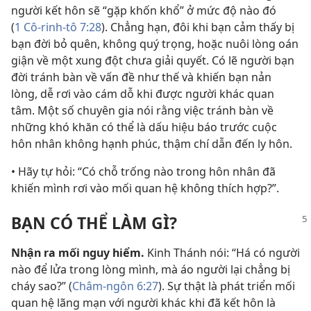
người kết hôn sẽ “gặp khốn khổ” ở mức độ nào đó
(
1 Cô-rinh-tô 7:28
). Chẳng hạn, đôi khi bạn cảm thấy bị
bạn đời bỏ quên, không quý trọng, hoặc nuôi lòng oán
giận về một xung đột chưa giải quyết. Có lẽ người bạn
đời tránh bàn về vấn đề như thế và khiến bạn nản
lòng, dễ rơi vào cám dỗ khi được người khác quan
tâm. Một số chuyên gia nói rằng việc tránh bàn về
những khó khăn có thể là dấu hiệu báo trước cuộc
hôn nhân không hạnh phúc, thậm chí dẫn đến ly hôn.
• Hãy tự hỏi: “Có chỗ trống nào trong hôn nhân đã
khiến mình rơi vào mối quan hệ không thích hợp?”.
BẠN CÓ THỂ LÀM GÌ?
Nhận ra mối nguy hiểm.
Kinh Thánh nói: “Há có người
nào để lửa trong lòng mình, mà áo người lại chẳng bị
cháy sao?” (
Châm-ngôn 6:27
). Sự thật là phát triển mối
quan hệ lãng mạn với người khác khi đã kết hôn là