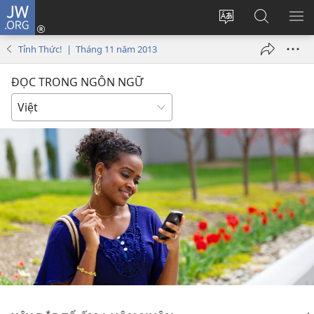
JW.ORG
Đăng
nhập
Thay
Tìm
HI
(mở
đổi
kiếm
BẢ
Tỉnh Thức! | Tháng 11 năm 2013
cửa
ngôn
JW.ORG
CH
sổ
ngữ
ĐỌC TRONG NGÔN NGỮ
mới)
của
trang