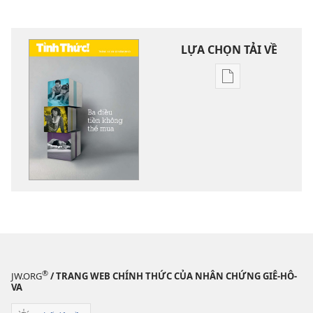
LỰA CHỌN TẢI VỀ
Tùy
chọn
tải
về
các
tài
liệu
điện
tử
TỈNH
THỨC!
Ba
®
JW.ORG
/ TRANG WEB CHÍNH THỨC CỦA NHÂN CHỨNG GIÊ-HÔ-
điều
VA
tiền