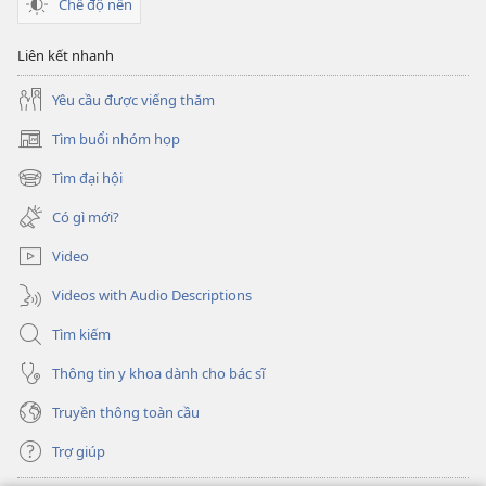
Chế độ nền
không
thể
Liên kết nhanh
mua
Yêu cầu được viếng thăm
Tìm buổi nhóm họp
(mở
cửa
Tìm đại hội
(mở
sổ
cửa
mới)
Có gì mới?
sổ
mới)
Video
Videos with Audio Descriptions
Tìm kiếm
Thông tin y khoa dành cho bác sĩ
Truyền thông toàn cầu
Trợ giúp