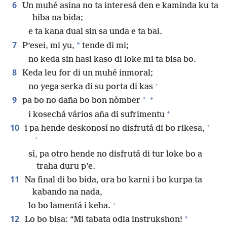
6
Un muhé asina no ta interesá den e kaminda ku ta
hiba na bida;
e ta kana dual sin sa unda e ta bai.
7
*
P’esei, mi yu,
tende di mi;
no keda sin hasi kaso di loke mi ta bisa bo.
8
Keda leu for di un muhé inmoral;
+
no yega serka di su porta di kas
+
9
*
pa bo no daña bo bon nòmber
+
i kosechá vários aña di sufrimentu
10
*
i pa hende deskonosí no disfrutá di bo rikesa,
+
sí, pa otro hende no disfrutá di tur loke bo a
traha duru p’e.
11
Na final di bo bida, ora bo karni i bo kurpa ta
kabando na nada,
+
lo bo lamentá i keha.
12
*
Lo bo bisa: “Mi tabata odia instrukshon!