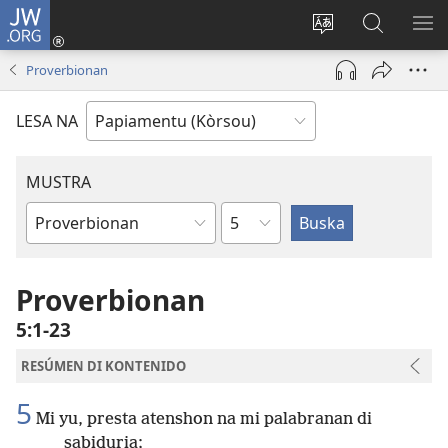
JW.ORG
Log
In
Kambia
Buska
MU
(opens
idioma
Riba
ME
Proverbionan
new
di
JW.ORG
window)
e
LESA NA
website
MUSTRA
Kapítulo
Buki
di
Beibel
Proverbionan
5:1-23
RESÚMEN DI KONTENIDO
5
Mi yu, presta atenshon na mi palabranan di
sabiduria;