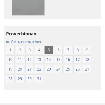
publikashon
oudio
Beibel
Beibel
—
—
Tradukshon
Tradukshon
di
di
Mundu
Mundu
Proverbionan
Nobo
Nobo
RESÚMEN DI KONTENIDO
1
2
3
4
5
6
7
8
9
10
11
12
13
14
15
16
17
18
19
20
21
22
23
24
25
26
27
28
29
30
31