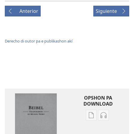
Anterior
Siguiente
Derecho di outor pa e publikashon akí
OPSHON PA
DOWNLOAD
Opshon
Opshon
pa
pa
download
download