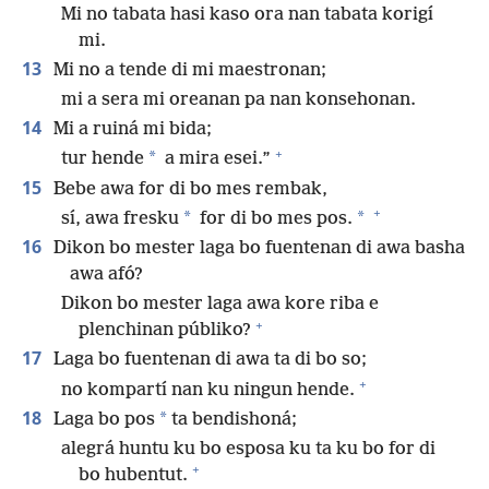
Mi no tabata hasi kaso ora nan tabata korigí
mi.
13
Mi no a tende di mi maestronan;
mi a sera mi oreanan pa nan konsehonan.
14
Mi a ruiná mi bida;
+
*
tur hende
a mira esei.”
15
Bebe awa for di bo mes rembak,
+
*
*
sí, awa fresku
for di bo mes pos.
16
Dikon bo mester laga bo fuentenan di awa basha
awa afó?
Dikon bo mester laga awa kore riba e
+
plenchinan públiko?
17
Laga bo fuentenan di awa ta di bo so;
+
no kompartí nan ku ningun hende.
18
*
Laga bo pos
ta bendishoná;
alegrá huntu ku bo esposa ku ta ku bo for di
+
bo hubentut.