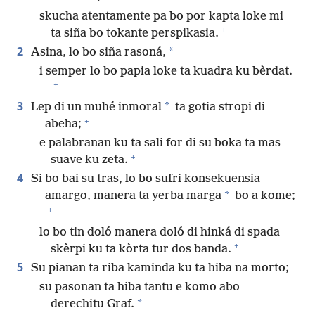
skucha atentamente pa bo por kapta loke mi
+
ta siña bo tokante perspikasia.
2
*
Asina, lo bo siña rasoná,
i semper lo bo papia loke ta kuadra ku bèrdat.
+
3
*
Lep di un muhé inmoral
ta gotia stropi di
+
abeha;
e palabranan ku ta sali for di su boka ta mas
+
suave ku zeta.
4
Si bo bai su tras, lo bo sufri konsekuensia
*
amargo, manera ta yerba marga
bo a kome;
+
lo bo tin doló manera doló di hinká di spada
+
skèrpi ku ta kòrta tur dos banda.
5
Su pianan ta riba kaminda ku ta hiba na morto;
su pasonan ta hiba tantu e komo abo
*
derechitu Graf.