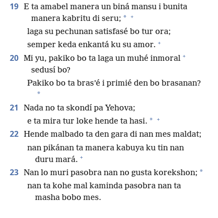
19
E ta amabel manera un biná mansu i bunita
+
*
manera kabritu di seru;
laga su pechunan satisfasé bo tur ora;
+
semper keda enkantá ku su amor.
+
20
Mi yu, pakiko bo ta laga un muhé inmoral
sedusí bo?
Pakiko bo ta bras’é i primié den bo brasanan?
*
21
Nada no ta skondí pa Yehova;
+
*
e ta mira tur loke hende ta hasi.
22
Hende malbado ta den gara di nan mes maldat;
nan pikánan ta manera kabuya ku tin nan
+
duru mará.
23
*
Nan lo muri pasobra nan no gusta korekshon;
nan ta kohe mal kaminda pasobra nan ta
masha bobo mes.