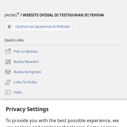
®
JW.ORG
/ WEBSITE OFISIAL DI TESTIGUNAN DI YEHOVA
Opshon pa Aparensia di Website
Quick Links
Pidi un Bishita
Buska Reunion
(opens
new
Buska Kongreso
(opens
window)
new
Loke Ta Nobo
window)
Vidio
Buska Riba JW.ORG
Privacy Settings
Donashon
(opens
To provide you with the best possible experience, we
new