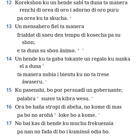
12
Korekshon ku un hende sabí ta duna ta manera
renchi di orea di oro i adorno di oro puru
+
pa orea ku ta skucha.
13
Un mensahero fiel ta manera
frialdat di sneu den tempu di kosecha pa su
shon;
+
*
e ta duna su shon ánimo.
14
Un hende ku ta gaba tokante un regalo ku nunka
*
el a duna
ta manera nubia i bientu ku no ta trese
+
áwaseru.
15
Ku pasenshi, bo por persuadí un gobernante;
+
*
palabra
suave ta kibra wesu.
16
Ora bo haña stropi di abeha, no kome di mas
+
*
pa bo no arohá
loke bo a kome.
17
No bai kas di hende ku muchu frekuensia
pa nan no fada di bo i kuminsá odia bo.