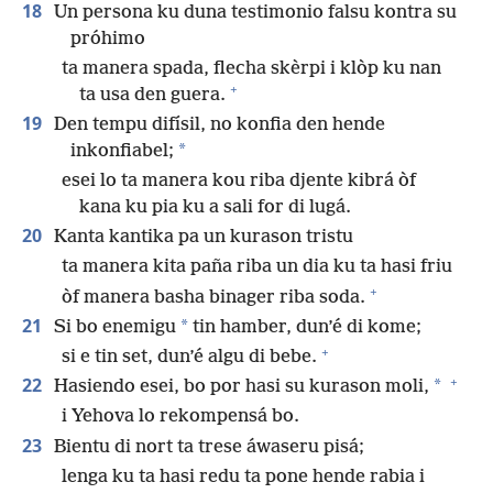
18
Un persona ku duna testimonio falsu kontra su
próhimo
ta manera spada, flecha skèrpi i klòp ku nan
+
ta usa den guera.
19
Den tempu difísil, no konfia den hende
*
inkonfiabel;
esei lo ta manera kou riba djente kibrá òf
kana ku pia ku a sali for di lugá.
20
Kanta kantika pa un kurason tristu
ta manera kita paña riba un dia ku ta hasi friu
+
òf manera basha binager riba soda.
21
*
Si bo enemigu
tin hamber, dun’é di kome;
+
si e tin set, dun’é algu di bebe.
+
22
*
Hasiendo esei, bo por hasi su kurason moli,
i Yehova lo rekompensá bo.
23
Bientu di nort ta trese áwaseru pisá;
lenga ku ta hasi redu ta pone hende rabia i