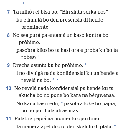
+
7
Ta mihó rei bisa bo: “Bin sinta serka nos”
ku e humiá bo den presensia di hende
+
prominente.
8
No sea purá pa entamá un kaso kontra bo
próhimo,
pasobra kiko bo ta hasi ora e proba ku bo ta
+
robes?
+
9
Drecha asuntu ku bo próhimo,
i no divulgá nada konfidensial ku un hende a
+
*
revelá na bo.
10
No revelá nada konfidensial pa hende ku ta
skucha bo no pone bo kara na bèrgwensa.
*
No kana hasi redu,
pasobra loke bo papia,
bo no por hala atras mas.
11
Palabra papiá na momento oportuno
+
ta manera apel di oro den skalchi di plata.