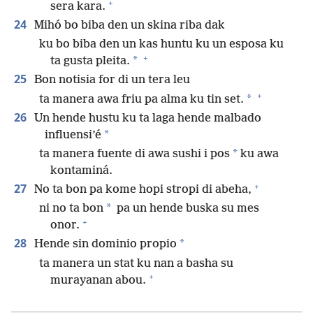
+
sera kara.
24
Mihó bo biba den un skina riba dak
ku bo biba den un kas huntu ku un esposa ku
+
*
ta gusta pleita.
25
Bon notisia for di un tera leu
+
*
ta manera awa friu pa alma ku tin set.
26
Un hende hustu ku ta laga hende malbado
*
influensi’é
*
ta manera fuente di awa sushi i pos
ku awa
kontaminá.
+
27
No ta bon pa kome hopi stropi di abeha,
*
ni no ta bon
pa un hende buska su mes
+
onor.
28
*
Hende sin dominio propio
ta manera un stat ku nan a basha su
+
murayanan abou.