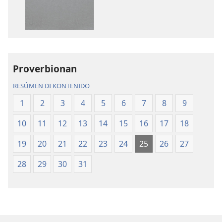
publikashon
oudio
Beibel
Beibel
—
—
Tradukshon
Tradukshon
di
di
Mundu
Mundu
Proverbionan
Nobo
Nobo
RESÚMEN DI KONTENIDO
1
2
3
4
5
6
7
8
9
10
11
12
13
14
15
16
17
18
19
20
21
22
23
24
25
26
27
28
29
30
31