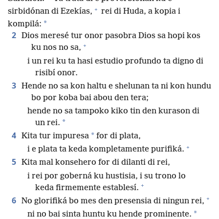
+
sirbidónan di Ezekías,
rei di Huda, a kopia i
*
kompilá:
2
Dios meresé tur onor pasobra Dios sa hopi kos
+
ku nos no sa,
i un rei ku ta hasi estudio profundo ta digno di
risibí onor.
3
Hende no sa kon haltu e shelunan ta ni kon hundu
bo por koba bai abou den tera;
hende no sa tampoko kiko tin den kurason di
*
un rei.
4
*
Kita tur impuresa
for di plata,
+
i e plata ta keda kompletamente purifiká.
5
Kita mal konsehero for di dilanti di rei,
i rei por goberná ku hustisia, i su trono lo
+
keda firmemente establesí.
+
6
No glorifiká bo mes den presensia di ningun rei,
*
ni no bai sinta huntu ku hende prominente.