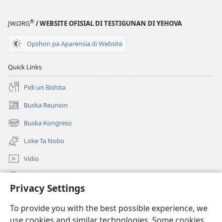
®
JW.ORG
/ WEBSITE OFISIAL DI TESTIGUNAN DI YEHOVA
Opshon pa Aparensia di Website
Quick Links
Pidi un Bishita
Buska Reunion
(opens
new
Buska Kongreso
(opens
window)
new
Loke Ta Nobo
window)
Vidio
Buska Riba JW.ORG
Privacy Settings
Donashon
(opens
To provide you with the best possible experience, we
new
use cookies and similar technologies. Some cookies