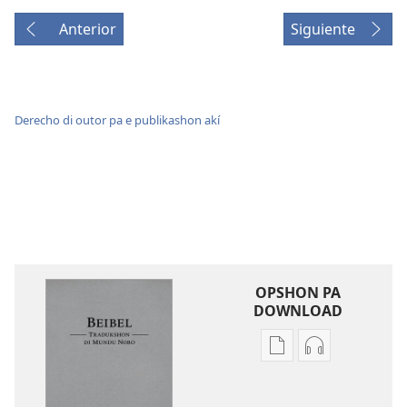
Anterior
Siguiente
Derecho di outor pa e publikashon akí
OPSHON PA
DOWNLOAD
Opshon
Opshon
pa
pa
download
download