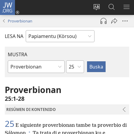
JW.ORG
Log
In
Kambia
Buska
MU
(opens
idioma
Riba
ME
Proverbionan
new
di
JW.ORG
window)
e
LESA NA
website
MUSTRA
Kapítulo
Buki
di
Beibel
Proverbionan
25:1-28
RESÚMEN DI KONTENIDO
25
E siguiente proverbionan tambe ta proverbio di
+
Sálomon.
Ta trata di e proverbionan ku e