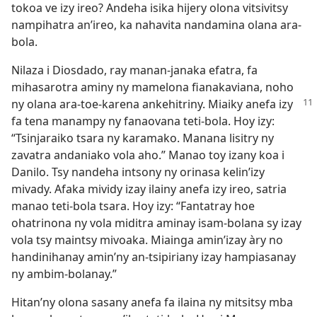
tokoa ve izy ireo? Andeha isika hijery olona vitsivitsy
nampihatra an’ireo, ka nahavita nandamina olana ara-
bola.
Nilaza i Diosdado, ray manan-janaka efatra, fa
mihasarotra aminy ny mamelona fianakaviana, noho
ny olana ara-toe-karena
ankehitriny. Miaiky anefa izy
fa tena manampy ny fanaovana teti-bola. Hoy izy:
“Tsinjaraiko tsara ny karamako. Manana lisitry ny
zavatra andaniako vola aho.” Manao toy izany koa i
Danilo. Tsy nandeha intsony ny orinasa kelin’izy
mivady. Afaka mividy izay ilainy anefa izy ireo, satria
manao teti-bola tsara. Hoy izy: “Fantatray hoe
ohatrinona ny vola miditra aminay isam-bolana sy izay
vola tsy maintsy mivoaka. Miainga amin’izay àry no
handinihanay amin’ny an-tsipiriany izay hampiasanay
ny ambim-bolanay.”
Hitan’ny olona sasany anefa fa ilaina ny mitsitsy mba