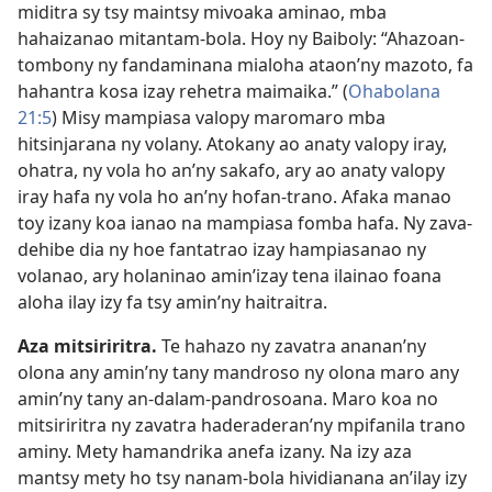
miditra sy tsy maintsy mivoaka aminao, mba
hahaizanao mitantam-bola. Hoy ny Baiboly: “Ahazoan-
tombony ny fandaminana mialoha ataon’ny mazoto, fa
hahantra kosa izay rehetra maimaika.” (
Ohabolana
21:5
) Misy mampiasa valopy maromaro mba
hitsinjarana ny volany. Atokany ao anaty valopy iray,
ohatra, ny vola ho an’ny sakafo, ary ao anaty valopy
iray hafa ny vola ho an’ny hofan-trano. Afaka manao
toy izany koa ianao na mampiasa fomba hafa. Ny zava-
dehibe dia ny hoe fantatrao izay hampiasanao ny
volanao, ary holaninao amin’izay tena ilainao foana
aloha ilay izy fa tsy amin’ny haitraitra.
Aza mitsiriritra.
Te hahazo ny zavatra ananan’ny
olona any amin’ny tany mandroso ny olona maro any
amin’ny tany an-dalam-pandrosoana. Maro koa no
mitsiriritra ny zavatra haderaderan’ny mpifanila trano
aminy. Mety hamandrika anefa izany. Na izy aza
mantsy mety ho tsy nanam-bola hividianana an’ilay izy