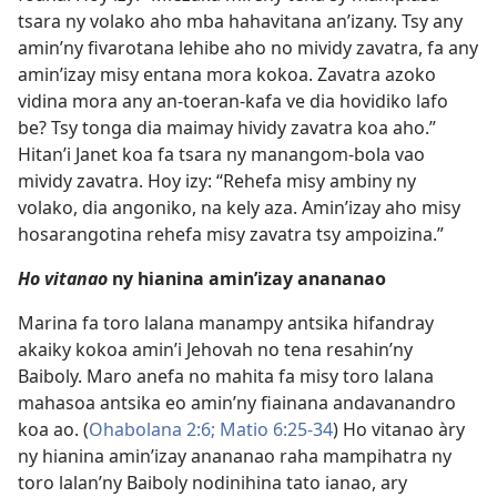
tsara ny volako aho mba hahavitana an’izany. Tsy any
amin’ny fivarotana lehibe aho no mividy zavatra, fa any
amin’izay misy entana mora kokoa. Zavatra azoko
vidina mora any an-toeran-kafa ve dia hovidiko lafo
be? Tsy tonga dia maimay hividy zavatra koa aho.”
Hitan’i Janet koa fa tsara ny manangom-bola vao
mividy zavatra. Hoy izy: “Rehefa misy ambiny ny
volako, dia angoniko, na kely aza. Amin’izay aho misy
hosarangotina rehefa misy zavatra tsy ampoizina.”
Ho vitanao
ny hianina amin’izay anananao
Marina fa toro lalana manampy antsika hifandray
akaiky kokoa amin’i Jehovah no tena resahin’ny
Baiboly. Maro anefa no mahita fa misy toro lalana
mahasoa antsika eo amin’ny fiainana andavanandro
koa ao. (
Ohabolana 2:6;
Matio 6:25-34
) Ho vitanao àry
ny hianina amin’izay anananao raha mampihatra ny
toro lalan’ny Baiboly nodinihina tato ianao, ary