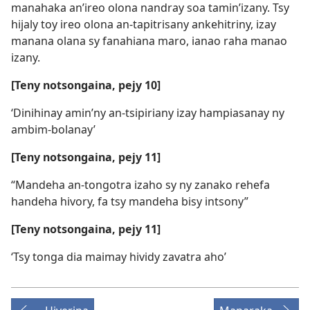
manahaka an’ireo olona nandray soa tamin’izany. Tsy
hijaly toy ireo olona an-tapitrisany ankehitriny, izay
manana olana sy fanahiana maro, ianao raha manao
izany.
[Teny notsongaina, pejy 10]
‘Dinihinay amin’ny an-tsipiriany izay hampiasanay ny
ambim-bolanay’
[Teny notsongaina, pejy 11]
“Mandeha an-tongotra izaho sy ny zanako rehefa
handeha hivory, fa tsy mandeha bisy intsony”
[Teny notsongaina, pejy 11]
‘Tsy tonga dia maimay hividy zavatra aho’