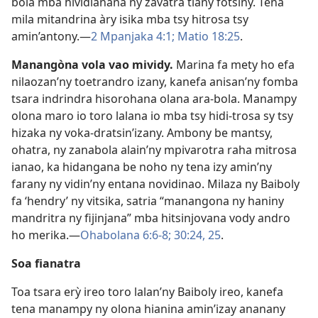
bola mba hividianana ny zavatra tiany fotsiny. Tena
mila mitandrina àry isika mba tsy hitrosa tsy
amin’antony.—
2 Mpanjaka 4:1;
Matio 18:25
.
Manangòna vola vao mividy.
Marina fa mety ho efa
nilaozan’ny toetrandro izany, kanefa anisan’ny fomba
tsara indrindra hisorohana olana ara-bola. Manampy
olona maro io toro lalana io mba tsy hidi-trosa sy tsy
hizaka ny voka-dratsin’izany. Ambony be mantsy,
ohatra, ny zanabola alain’ny mpivarotra raha mitrosa
ianao, ka hidangana be noho ny tena izy amin’ny
farany ny vidin’ny entana novidinao. Milaza ny Baiboly
fa ‘hendry’ ny vitsika, satria “manangona ny haniny
mandritra ny fijinjana” mba hitsinjovana vody andro
ho merika.—
Ohabolana 6:6-8;
30:24, 25
.
Soa fianatra
Toa tsara erỳ ireo toro lalan’ny Baiboly ireo, kanefa
tena manampy ny olona hianina amin’izay ananany