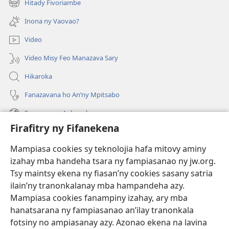
Hitady Fivoriambe
(manokatra
rohy)
Inona ny Vaovao?
Video
Video Misy Feo Manazava Sary
Hikaroka
Fanazavana ho An’ny Mpitsabo
Fanazavana Ankapobeny
Firafitry ny Fifanekena
Fanampiana
Mampiasa cookies sy teknolojia hafa mitovy aminy
Fanomezana
izahay mba handeha tsara ny fampiasanao ny jw.org.
(manokatra
rohy)
Tsy maintsy ekena ny fiasan’ny cookies sasany satria
ilain’ny tranonkalanay mba hampandeha azy.
FITEHIRIZAM-BOKIN’NY Vavolombelon’i Jehovah
(manokatra
Mampiasa cookies fanampiny izahay, ary mba
rohy)
®
JW Hub
hanatsarana ny fampiasanao an’ilay tranonkala
(manokatra
fotsiny no ampiasanay azy. Azonao ekena na lavina
rohy)