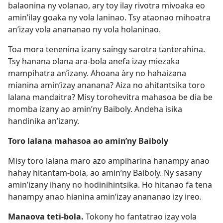
balaonina ny volanao, ary toy ilay rivotra mivoaka eo
amin’ilay goaka ny vola laninao. Tsy ataonao mihoatra
an’izay vola anananao ny vola holaninao.
Toa mora tenenina izany saingy sarotra tanterahina.
Tsy hanana olana ara-bola anefa izay miezaka
mampihatra an’izany. Ahoana àry no hahaizana
mianina amin’izay ananana? Aiza no ahitantsika toro
lalana mandaitra? Misy torohevitra mahasoa be dia be
momba izany ao amin’ny Baiboly. Andeha isika
handinika an’izany.
Toro lalana mahasoa ao amin’ny Baiboly
Misy toro lalana maro azo ampiharina hanampy anao
hahay hitantam-bola, ao amin’ny Baiboly. Ny sasany
amin’izany ihany no hodinihintsika. Ho hitanao fa tena
hanampy anao hianina amin’izay anananao izy ireo.
Manaova teti-bola.
Tokony ho fantatrao izay vola