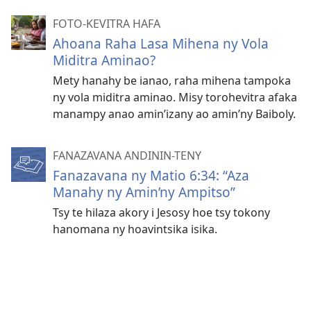
FOTO-KEVITRA HAFA
Ahoana Raha Lasa Mihena ny Vola
Miditra Aminao?
Mety hanahy be ianao, raha mihena tampoka
ny vola miditra aminao. Misy torohevitra afaka
manampy anao amin’izany ao amin’ny Baiboly.
FANAZAVANA ANDININ-TENY
Fanazavana ny Matio 6:34: “Aza
Manahy ny Amin’ny Ampitso”
Tsy te hilaza akory i Jesosy hoe tsy tokony
hanomana ny hoavintsika isika.