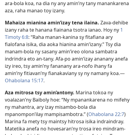
ara-bola koa, na dia ny any amin’ny tany manankarena
aza, raha manao toy izany.
Mahaiza mianina amin’izay tena ilaina.
Zava-dehibe
izany raha te hanana fiainana tsotra ianao. Hoy ny
1
Timoty 6:8
: “Raha manan-kanina sy fitafiana ary
fialofana isika, dia aoka hianina amin’izany.” Tsy dia
manam-bola ny sasany amin’ireo olona sambatra
indrindra eto an-tany. Afa-po amin’izay ananany anefa
izy ireo, tsy amin’ny fananany ara-nofo ihany fa
amin’ny fitiavan’ny fianakaviany sy ny namany koa.—
Ohabolana 15:17
.
Aza mitrosa tsy amin’antony.
Marina tokoa ny
voalazan’ny Baiboly hoe: “Ny mpanankarena no mifehy
ny mahantra, ary izay misambo-bola dia
mpanompon’ilay mampisambotra.” (
Ohabolana 22:7
)
Marina fa mety tsy maintsy hitrosa isika indraindray.
Matetika anefa no hovesaran’ny trosa ireo mindram-