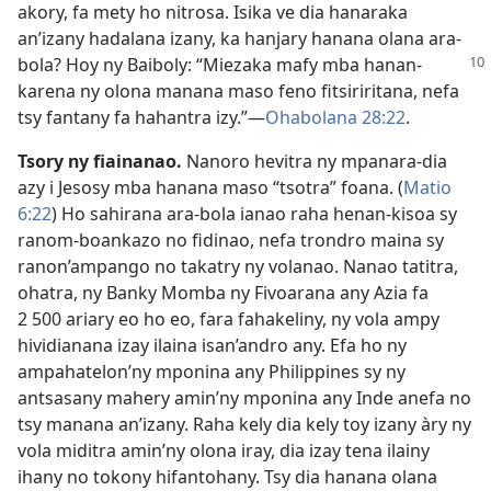
akory, fa mety ho nitrosa. Isika ve dia hanaraka
an’izany hadalana izany, ka hanjary hanana olana ara-
bola? Hoy ny Baiboly: “Miezaka mafy mba
hanan-
karena ny olona manana maso feno fitsiriritana, nefa
tsy fantany fa hahantra izy.”—
Ohabolana 28:22
.
Tsory ny fiainanao.
Nanoro hevitra ny mpanara-dia
azy i Jesosy mba hanana maso “tsotra” foana. (
Matio
6:22
) Ho sahirana ara-bola ianao raha henan-kisoa sy
ranom-boankazo no fidinao, nefa trondro maina sy
ranon’ampango no takatry ny volanao. Nanao tatitra,
ohatra, ny Banky Momba ny Fivoarana any Azia fa
2 500 ariary eo ho eo, fara fahakeliny, ny vola ampy
hividianana izay ilaina isan’andro any. Efa ho ny
ampahatelon’ny mponina any Philippines sy ny
antsasany mahery amin’ny mponina any Inde anefa no
tsy manana an’izany. Raha kely dia kely toy izany àry ny
vola miditra amin’ny olona iray, dia izay tena ilainy
ihany no tokony hifantohany. Tsy dia hanana olana