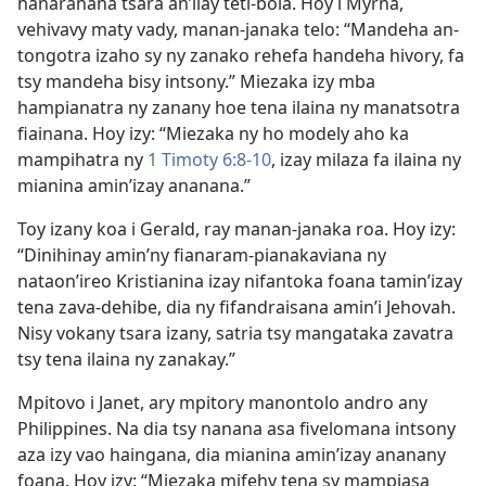
hanarahana tsara an’ilay teti-bola. Hoy i Myrna,
vehivavy maty vady, manan-janaka telo: “Mandeha an-
tongotra izaho sy ny zanako rehefa handeha hivory, fa
tsy mandeha bisy intsony.” Miezaka izy mba
hampianatra ny zanany hoe tena ilaina ny manatsotra
fiainana. Hoy izy: “Miezaka ny ho modely aho ka
mampihatra ny
1 Timoty 6:8-10
, izay milaza fa ilaina ny
mianina amin’izay ananana.”
Toy izany koa i Gerald, ray manan-janaka roa. Hoy izy:
“Dinihinay amin’ny fianaram-pianakaviana ny
nataon’ireo Kristianina izay nifantoka foana tamin’izay
tena zava-dehibe, dia ny fifandraisana amin’i Jehovah.
Nisy vokany tsara izany, satria tsy mangataka zavatra
tsy tena ilaina ny zanakay.”
Mpitovo i Janet, ary mpitory manontolo andro any
Philippines. Na dia tsy nanana asa fivelomana intsony
aza izy vao haingana, dia mianina amin’izay ananany
foana. Hoy izy: “Miezaka mifehy tena sy mampiasa