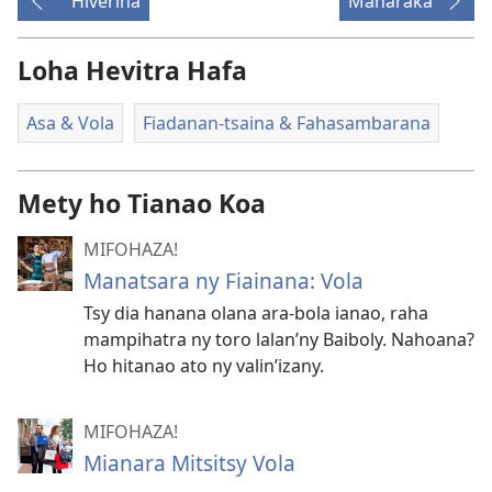
Hiverina
Manaraka
Loha Hevitra Hafa
Asa & Vola
Fiadanan-tsaina & Fahasambarana
Mety ho Tianao Koa
MIFOHAZA!
Manatsara ny Fiainana: Vola
Tsy dia hanana olana ara-bola ianao, raha
mampihatra ny toro lalan’ny Baiboly. Nahoana?
Ho hitanao ato ny valin’izany.
MIFOHAZA!
Mianara Mitsitsy Vola