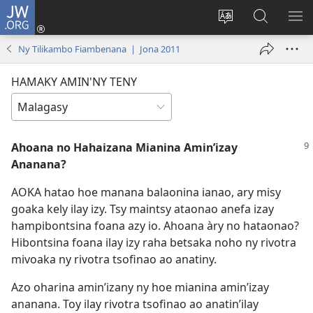
JW.ORG
Hiditra
(manokatra
Hiova
Fikaroha
HA
rohy)
fiteny
ato
Ny Tilikambo Fiambenana | Jona 2011
Amin’ny
JW.ORG
HAMAKY AMIN'NY TENY
Ahoana no Hahaizana Mianina Amin’izay
Ananana?
AOKA hatao hoe manana balaonina ianao, ary misy
goaka kely ilay izy. Tsy maintsy ataonao anefa izay
hampibontsina foana azy io. Ahoana àry no hataonao?
Hibontsina foana ilay izy raha betsaka noho ny rivotra
mivoaka ny rivotra tsofinao ao anatiny.
Azo oharina amin’izany ny hoe mianina amin’izay
ananana. Toy ilay rivotra tsofinao ao anatin’ilay