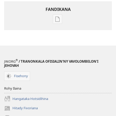
FANDIKANA
Fandikana
boky
NY
TILIKAMBO
FIAMBENANA
Jona 2011
®
JW.ORG
/ TRANONKALA OFISIALIN’NY VAVOLOMBELON’I
JEHOVAH
Fisehony
Rohy Ilaina
Hangataka Hotsidihina
Hitady Fivoriana
(manokatra
rohy)