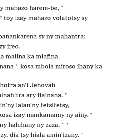
+
ay mahazo harem-be,
*
toy izay mahazo volafotsy sy
anankarena sy ny mahantra:
+
y ireo.
a malina ka miafina,
*
inana
kosa mbola miroso ihany ka
hotra an’i Jehovah
+
inahitra ary fiainana.
n’ny lalan’ny fetsifetsy,
+
 kosa izay mankamamy ny ainy.
+
*
ny halehany ny zaza,
+
zy, dia tsy hiala amin’izany.