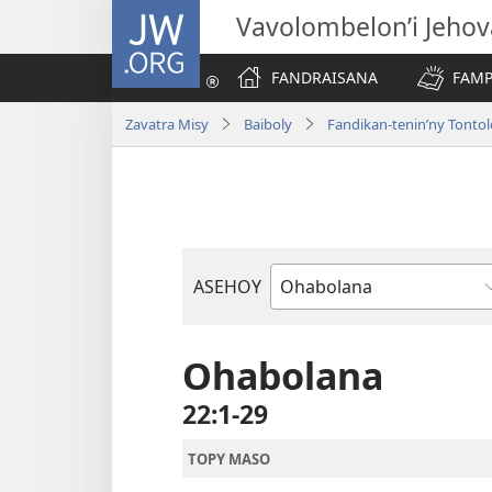
JW.ORG
Vavolombelon’i Jeho
FANDRAISANA
FAMP
Zavatra Misy
Baiboly
Fandikan-tenin’ny Tonto
ASEHOY
Boky
ao
Amin’ny
Ohabolana
Baiboly
22:1-29
TOPY MASO