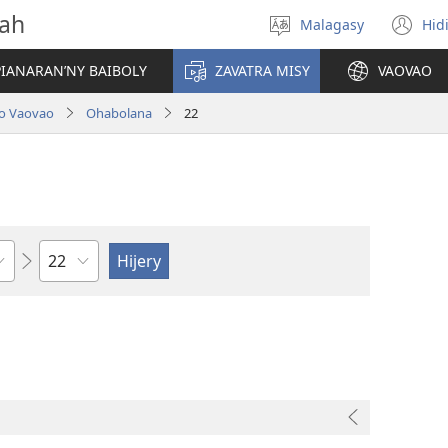
vah
Malagasy
Hid
Hifidy
(m
fiteny
ro
IANARAN’NY BAIBOLY
ZAVATRA MISY
VAOVAO
lo Vaovao
Ohabolana
22
Toko