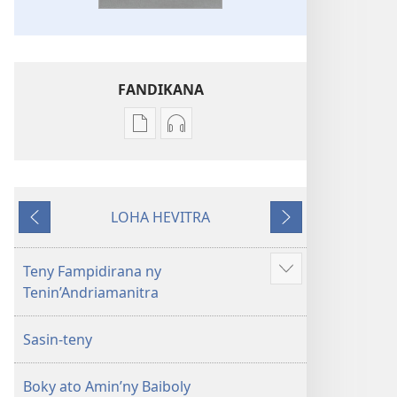
FANDIKANA
Fandikana
Fandikana
boky
raki-
Ny
peo
Soratra
Ny
LOHA HEVITRA
Masina
Soratra
Hiverina
Manaraka
—
Masina
Fandikan-
—
Teny Fampidirana ny
Hijery
tenin’ny
Fandikan-
Tenin’Andriamanitra
misimisy
Tontolo
tenin’ny
kokoa
Vaovao
Tontolo
Sasin-teny
(Nohavaozina
Vaovao
2021)
(Nohavaozina
Boky ato Amin’ny Baiboly
2021)