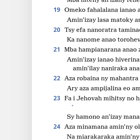
Mba hiteny an’izany rehe
19
Omeko fahalalana ianao 
Amin’izay lasa matoky a
20
Tsy efa nanoratra tamina
Ka nanome anao torohevi
21
Mba hampianarana anao z
Amin’izay ianao hiverina
amin’ilay naniraka ana
22
Aza robaina ny mahantra s
Ary aza ampijalina eo a
23
Fa i Jehovah mihitsy no h
+
Sy hamono an’izay mana
24
Aza minamana amin’ny olo
Na miarakaraka amin’ny