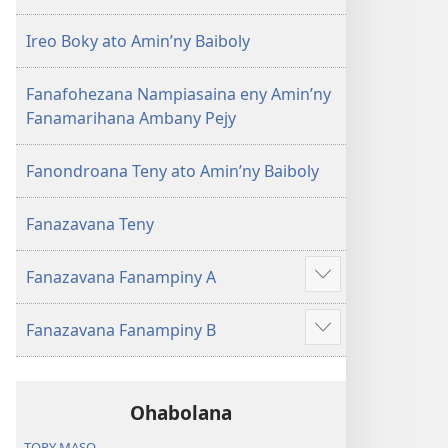
Ireo Boky ato Amin’ny Baiboly
Fanafohezana Nampiasaina eny Amin’ny
Fanamarihana Ambany Pejy
Fanondroana Teny ato Amin’ny Baiboly
Fanazavana Teny
Fanazavana Fanampiny A
Hijery
misimisy
Fanazavana Fanampiny B
kokoa
Hijery
misimisy
kokoa
Ohabolana
TOPY MASO