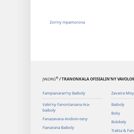
Zon’ny mpamorona
®
JW.ORG
/ TRANONKALA OFISIALIN’NY VAVOLO
Fampianaran’ny Baiboly
Zavatra Misy
Valin’ny Fanontaniana Ara-
Baiboly
baiboly
Boky
Fanazavana Andinin-teny
Bokikely
Fianarana Baiboly
Trakta & Fa