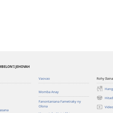
MBELON’I JEHOVAH
Vaovao
Rohy Ilain
Hanga
Momba Anay
Hitad
(manokatr
Fanontaniana Fametraky ny
rohy)
Olona
Vide
nasana