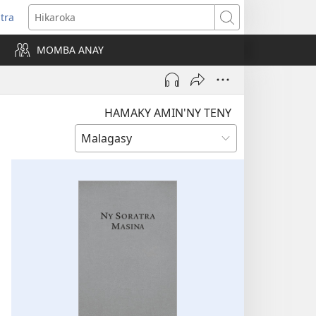
itra
anokatra
Hikaroka
hy)
MOMBA ANAY
HAMAKY AMIN'NY TENY