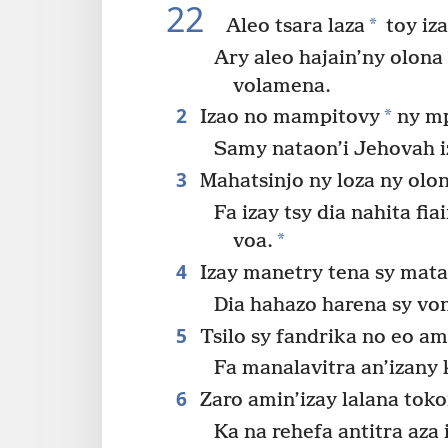
22
*
Aleo tsara laza
toy iz
Ary aleo hajain’ny olona
volamena.
2
*
Izao no mampitovy
ny mp
Samy nataon’i Jehovah iz
3
Mahatsinjo ny loza ny olon
Fa izay tsy dia nahita fia
*
voa.
4
Izay manetry tena sy mata
Dia hahazo harena sy von
5
Tsilo sy fandrika no eo ami
Fa manalavitra an’izany
6
Zaro amin’izay lalana toko
Ka na rehefa antitra aza i