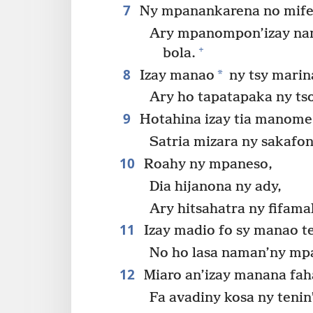
7
Ny mpanankarena no mife
Ary mpanompon’izay na
+
bola.
8
*
Izay manao
ny tsy marina
Ary ho tapatapaka ny ts
9
Hotahina izay tia manome
Satria mizara ny sakafo
10
Roahy ny mpaneso,
Dia hijanona ny ady,
Ary hitsahatra ny fifama
11
Izay madio fo sy manao te
No ho lasa naman’ny mp
12
Miaro an’izay manana fah
Fa avadiny kosa ny tenin