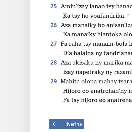
25
Amin’izay ianao tsy hanao
+
Ka tsy ho voafandrika.
26
Aza manaiky ho anisan’iz
Ka manaiky hiantoka ol
27
Fa raha tsy manam-bola ha
Dia halaina ny fandriana
28
Aza akisaka ny marika ma
Izay napetraky ny razam
29
Mahita olona mahay tsara
Hijoro eo anatrehan’ny m
Fa tsy hijoro eo anatreha
Hiverina