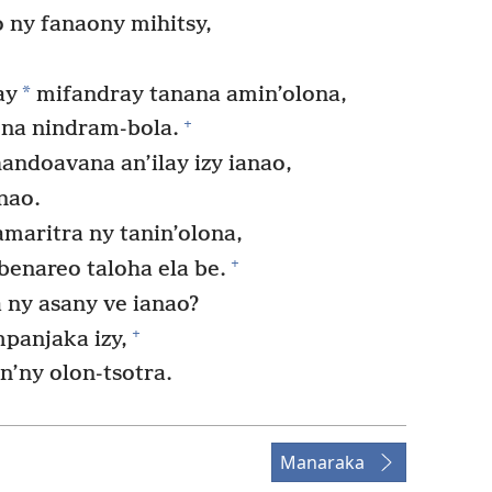
 ny fanaony mihitsy,
*
ay
mifandray tanana amin’olona,
+
ona nindram-bola.
ndoavana an’ilay izy ianao,
nao.
maritra ny tanin’olona,
+
benareo taloha ela be.
 ny asany ve ianao?
+
panjaka izy,
n’ny olon-tsotra.
Manaraka