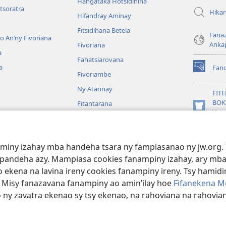
Hangataka Hotsidihina
tsoratra
Hika
Hifandray Aminay
Fitsidihana Betela
Fana
ho An’ny Fivoriana
Anka
Fivoriana
a
Fahatsiarovana
a
Fan
(manokatr
Fivoriambe
rohy)
Ny Ataonay
FIT
BOK
Fitantarana
(manokatr
Vavo
Maneran-tany
rohy)
Jeh
JW L
baiboly
aminy izahay mba handeha tsara ny fampiasanao ny jw.org. 
oina
mpandeha azy. Mampiasa cookies fanampiny izahay, ary mba
 ekena na lavina ireny cookies fanampiny ireny. Tsy hamidin
. Misy fanazavana fanampiny ao amin’ilay hoe
Fifanekena M
o ny zavatra ekenao sy tsy ekenao, na rahoviana na rahovian
ct Society of Pennsylvania.
FIFANEKENA
|
FIFANEKENA MOMBA NY TSI