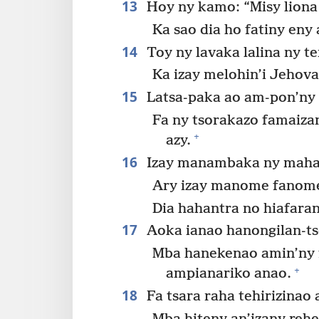
13
Hoy ny kamo: “Misy liona 
Ka sao dia ho fatiny eny
14
Toy ny lavaka lalina ny t
Ka izay melohin’i Jehova
15
Latsa-paka ao am-pon’ny 
Fa ny tsorakazo famaiza
+
azy.
16
Izay manambaka ny mahan
Ary izay manome fanom
Dia hahantra no hiafaran
17
Aoka ianao hanongilan-tso
Mba hanekenao amin’ny 
+
ampianariko anao.
18
Fa tsara raha tehirizinao 