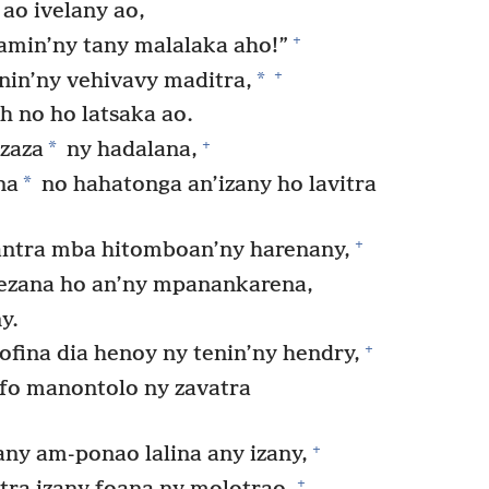
ao ivelany ao,
+
 amin’ny tany malalaka aho!”
+
*
enin’ny vehivavy maditra,
h no ho latsaka ao.
+
*
zaza
ny hadalana,
*
na
no hahatonga an’izany ho lavitra
+
tra mba hitomboan’ny harenany,
ezana ho an’ny mpanankarena,
y.
+
fina dia henoy ny tenin’ny hendry,
fo manontolo ny zavatra
+
any am-ponao lalina any izany,
+