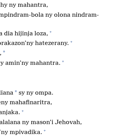
hy ny mahantra,
mpindram-bola ny olona nindram-
+
 dia hijinja loza,
+
orakazon’ny hatezerany.
*
,
+
ny amin’ny mahantra.
*
liana
sy ny ompa.
ny mahafinaritra,
+
anjaka.
alalana ny mason’i Jehovah,
+
’ny mpivadika.