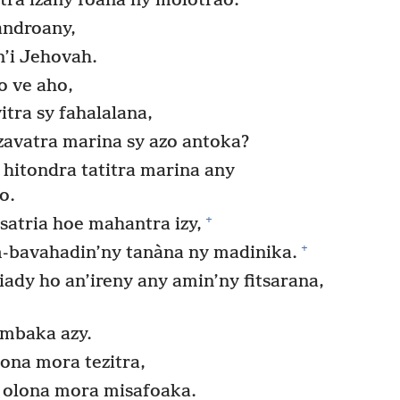
tra izany foana ny molotrao.
androany,
n’i Jehovah.
o ve aho,
tra sy fahalalana,
avatra marina sy azo antoka?
 hitondra tatitra marina any
o.
+
atria hoe mahantra izy,
+
m-bavahadin’ny tanàna ny madinika.
iady ho an’ireny any amin’ny fitsarana,
mbaka azy.
na mora tezitra,
 olona mora misafoaka.