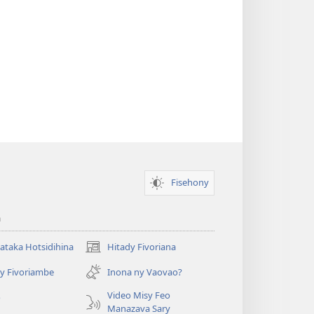
Fisehony
a
taka Hotsidihina
Hitady Fivoriana
(manokatra
rohy)
y Fivoriambe
Inona ny Vaovao?
a
Video Misy Feo
o
Manazava Sary