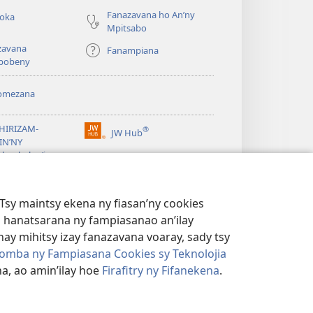
Fanazavana ho An’ny
roka
Mpitsabo
zavana
Fanampiana
pobeny
omezana
a
EHIRIZAM-
®
JW Hub
(manokatra
IN’NY
rohy)
a
lombelon’i
ovah
®
®
ibrary
Watchtower Library
Tsy maintsy ekena ny fiasan’ny cookies
 hanatsarana ny fampiasanao an’ilay
ay mihitsy izay fanazavana voaray, sady tsy
omba ny Fampiasana Cookies sy Teknolojia
a, ao amin’ilay hoe
Firafitry ny Fifanekena
.
AMBARATELO
|
FIRAFITRY NY FIFANEKENA