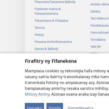
Fitaovana Fianarana Baiboly
Andian-daha
Fiadanan-tsaina &
Gazety
Fahasambarana
Tari-dalana 
Tokantrano & Fitaizana
Fandaharan
Tanora
Fanondroan
Ankizy
Torolalana
Finoana An’Andriamanitra
Tele JW
Siansa & Baiboly
Video
Tantara & Baiboly
Firafitry ny Fifanekena
Mozika
Tantara Ara-
Mampiasa cookies sy teknolojia hafa mitovy 
Tantara Hen
sasany satria ilain’ny tranonkalanay mba ha
tranonkala fotsiny no ampiasanay azy. Azonao
hampiasainay amin’ny resaka varotra mihitsy
Mitovy Aminy
. Azonao ovana araka izay tiana
Copyright
© 2026 Watch Tower Bible and Tra
Hanaiky
Handa
Hanamboatra