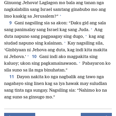
Ginuong Jehova! Laglagon mo bala ang tanan nga
nagkalabilin sang Israel samtang ginabubo mo ang
+
imo kaakig sa Jerusalem?”
9
Gani nagsiling sia sa akon: “Daku gid ang sala
+
sang panimalay sang Israel kag sang Juda.
Ang
+
duta napuno sang pagpaagay sing dugo,
kag ang
+
siudad napuno sing kalainan.
Kay nagsiling sila,
‘Ginbiyaan ni Jehova ang duta, kag indi kita makita
+
10
ni Jehova.’
Gani indi ako magpakita sing
+
kaluoy; ukon sing pagkamainawaon.
Pabayaron ko
sila suno sa ila mga binuhatan.”
11
Dayon nakita ko nga nagbalik ang tawo nga
nagabayo sing linen kag sa iya hawak may suludlan
sang tinta nga sungay. Nagsiling sia: “Nahimo ko na
ang suno sa ginsugo mo.”