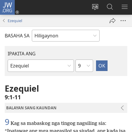
JW.ORG
Mag-
log
Islan
Mangita
IPA
In
ang
sa
AN
Ezequiel
(opens
lenguahe
JW.ORG
ME
new
sang
BASAHA SA
window)
site
IPAKITA ANG
Kapitulo
Libro
sang
Biblia
Ezequiel
9:1-11
BALAYAN SANG KAUNDAN
9
Kag sa mabaskog nga tingog nagsiling sia:
“Ipatawag ang mga magasilot sa siudad, ang kada isa