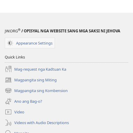
®
JW.ORG
/ OPISYAL NGA WEBSITE SANG MGA SAKSI NI JEHOVA
Appearance Settings
Quick Links
Mag-request nga Kadtuan Ka
Magpangita sing Miting
(opens
new
Magpangita sing Kombension
(opens
window)
new
Ano ang Bag-o?
window)
Video
Videos with Audio Descriptions