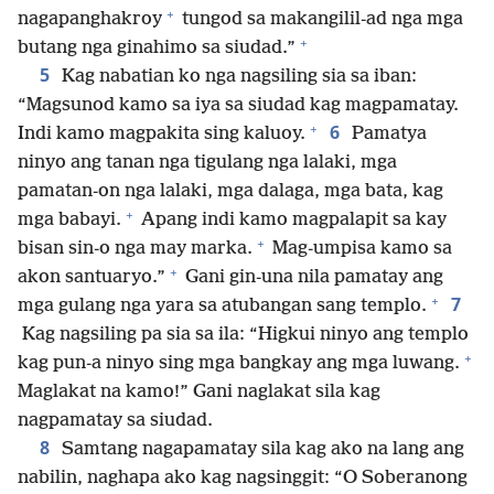
+
nagapanghakroy
tungod sa makangilil-ad nga mga
+
butang nga ginahimo sa siudad.”
5
Kag nabatian ko nga nagsiling sia sa iban:
“Magsunod kamo sa iya sa siudad kag magpamatay.
+
6
Indi kamo magpakita sing kaluoy.
Pamatya
ninyo ang tanan nga tigulang nga lalaki, mga
pamatan-on nga lalaki, mga dalaga, mga bata, kag
+
mga babayi.
Apang indi kamo magpalapit sa kay
+
bisan sin-o nga may marka.
Mag-umpisa kamo sa
+
akon santuaryo.”
Gani gin-una nila pamatay ang
+
7
mga gulang nga yara sa atubangan sang templo.
Kag nagsiling pa sia sa ila: “Higkui ninyo ang templo
+
kag pun-a ninyo sing mga bangkay ang mga luwang.
Maglakat na kamo!” Gani naglakat sila kag
nagpamatay sa siudad.
8
Samtang nagapamatay sila kag ako na lang ang
nabilin, naghapa ako kag nagsinggit: “O Soberanong