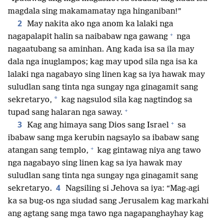
magdala sing makamamatay nga hinganiban!”
2
May nakita ako nga anom ka lalaki nga
+
nagapalapit halin sa naibabaw nga gawang
nga
nagaatubang sa aminhan. Ang kada isa sa ila may
dala nga inuglampos; kag may upod sila nga isa ka
lalaki nga nagabayo sing linen kag sa iya hawak may
suludlan sang tinta nga sungay nga ginagamit sang
*
sekretaryo,
kag nagsulod sila kag nagtindog sa
+
tupad sang halaran nga saway.
+
3
Kag ang himaya sang Dios sang Israel
sa
ibabaw sang mga kerubin nagsaylo sa ibabaw sang
+
atangan sang templo,
kag gintawag niya ang tawo
nga nagabayo sing linen kag sa iya hawak may
suludlan sang tinta nga sungay nga ginagamit sang
4
sekretaryo.
Nagsiling si Jehova sa iya: “Mag-agi
ka sa bug-os nga siudad sang Jerusalem kag markahi
ang agtang sang mga tawo nga nagapanghayhay kag