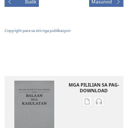
Ibalik
Masunod
Copyright para sa sini nga publikasyon
MGA PILILIAN SA PAG-
DOWNLOAD
Mga
Mga
opsyon
opsyon
sa
sa
pag-
pag-