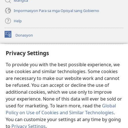
Mangita
Impormasyon Para sa mga Opisyal sang Gobierno
Help
Donasyon
(opens
new
window)
Watchtower ONLINE LIBRARY™
Privacy Settings
(opens
new
®
JW Hub
To provide you with the best possible experience, we
window)
(opens
use cookies and similar technologies. Some cookies
new
JW Library
window)
are necessary to make our website work and cannot
be refused. You can accept or decline the use of
Watchtower Library
additional cookies, which we use only to improve
your experience. None of this data will ever be sold or
used for marketing. To learn more, read the
Global
Policy on Use of Cookies and Similar Technologies
.
You can customize your settings at any time by going
Copyright
© 2026 Watch Tower Bible and Tract Society of Pennsylvania.
MGA KASUGTANAN SA PAGGAMIT
|
PRIVACY POLICY
|
PRIVACY
to
Privacy Settings
.