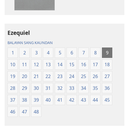
download
download
sang
sang
mga
audio
publikasyon
Bag-
Bag-
ong
Ezequiel
ong
Kalibutan
BALAYAN SANG KAUNDAN
Kalibutan
nga
nga
Badbad
1
2
3
4
5
6
7
8
9
Badbad
sang
10
11
12
13
14
15
16
17
18
sang
Balaan
Balaan
nga
19
20
21
22
23
24
25
26
27
nga
Kasulatan
Kasulatan
(2014 nga
28
29
30
31
32
33
34
35
36
(2014 nga
Edisyon)
37
38
39
40
41
42
43
44
45
Edisyon)
46
47
48