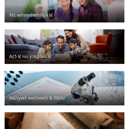
Mɛ wínnyáwínnyá lɛ́
Azɔ̌ lɛ́ nú yɔkpɔ́vú lɛ́
Nǔnywɛ́ xwítíxwítí & Biblu