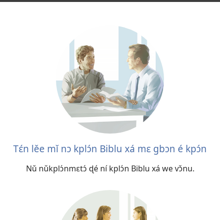
Tɛ́n lěe mǐ nɔ kplɔ́n Biblu xá mɛ gbɔn é kpɔ́n
Nǔ nǔkplɔ́nmɛtɔ́ ɖé ní kplɔ́n Biblu xá we vɔ̌nu.