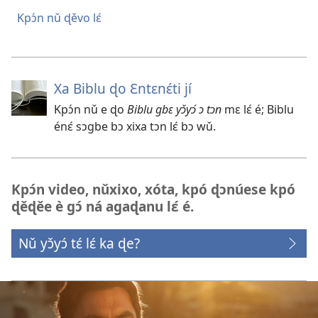
Kpɔ́n nǔ ɖěvo lɛ́
Xa Biblu ɖo Ɛntɛnɛ́ti jí
Kpɔ́n nǔ e ɖo
Biblu gbɛ yɔ̌yɔ́ ɔ tɔn
mɛ lɛ́ é; Biblu
énɛ́ sɔgbe bɔ xixa tɔn lɛ́ bɔ wǔ.
Kpɔ́n video, nǔxixo, xóta, kpó ɖɔnúese kpó
ɖěɖěe è gɔ́ ná agaɖanu lɛ́ é.
Nǔ yɔ̌yɔ́ tɛ́ lɛ́ ka ɖe?