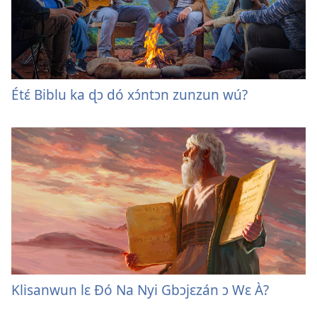
Étɛ́ Biblu ka ɖɔ dó xɔ́ntɔn zunzun wú?
Klisanwun lɛ Ðó Na Nyi Gbɔjɛzán ɔ Wɛ À?