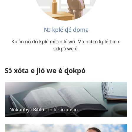
Nɔ kplé ɖé domɛ
Kplɔ́n nǔ dó kplé mǐtɔn lɛ́ wú. Mɔ nɔtɛn kplé tɔn e
sɛkpɔ́ we é.
Sɔ́ xóta e jló we é ɖokpó
Nǔkanbyɔ́ Biblu tɔn lɛ́ sín xósin