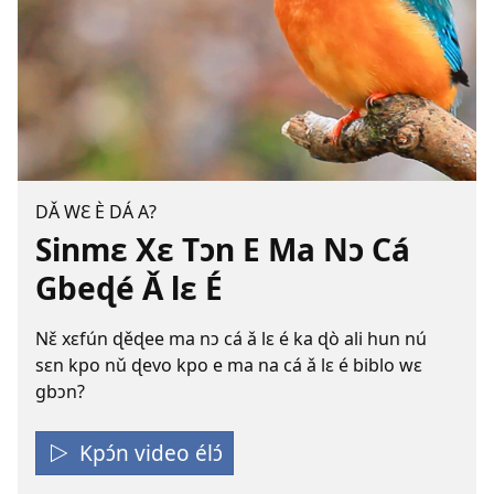
DǍ WƐ È DÁ A?
Sinmɛ Xɛ Tɔn E Ma Nɔ Cá
Gbeɖé Ǎ lɛ É
Nɛ̌ xɛfún ɖěɖee ma nɔ cá ǎ lɛ é ka ɖò ali hun nú
sɛn kpo nǔ ɖevo kpo e ma na cá ǎ lɛ é biblo wɛ
gbɔn?
Kpɔ́n video élɔ́