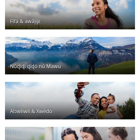
Fífá & awǎjijɛ
Nǔɖiɖi ɖíɖó nú Mawu
Alɔwliwli & Xwédo