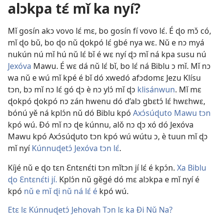
alɔkpa tɛ́ mǐ ka nyí?
Mǐ gosín akɔ vovo lɛ́ mɛ, bo gosín fí vovo lɛ́. É ɖo mɔ̌ có,
mǐ ɖo bǔ, bo ɖo nǔ ɖokpó lɛ́ gbé nya wɛ. Nǔ e nɔ myá
nukún nú mǐ hú nǔ lɛ́ bǐ é wɛ nyí ɖɔ mǐ ná kpa susu nú
Jexóva
Mawu. É wɛ dá nǔ lɛ́ bǐ, bo lɛ́ ná Biblu ɔ mǐ. Mǐ nɔ
wa nǔ e wú mǐ kpé é bǐ dó xwedó afɔdomɛ
Jezu
Klísu
tɔn, bɔ mǐ nɔ lɛ́ gó ɖɔ è nɔ ylɔ́ mǐ ɖɔ
klisánwun
. Mǐ mɛ
ɖokpó ɖokpó nɔ zán hwenu dó d’alɔ gbɛtɔ́ lɛ́ hwɛhwɛ,
bónú yě ná kplɔ́n nǔ dó Biblu kpó
Axɔ́súɖuto Mawu tɔn
kpó wú. Ðó mǐ nɔ ɖe kúnnu, alǒ nɔ ɖɔ xó dó Jexóva
Mawu kpó Axɔ́súɖuto tɔn kpó wú wútu ɔ, è tuun mǐ ɖɔ
mǐ nyí
Kúnnuɖetɔ́ Jexóva tɔn lɛ́
.
Kíjé nǔ e ɖo tɛn Ɛntɛnɛ́ti tɔn mǐtɔn jí lɛ́ é kpɔ́n.
Xa Biblu
ɖo Ɛntɛnɛ́ti jí.
Kplɔ́n nǔ gěgé dó mɛ alɔkpa e mǐ nyí é
kpó
nǔ e mǐ ɖi nǔ ná lɛ́ é
kpó wú.
Etɛ lɛ Kúnnuɖetɔ́ Jehovah Tɔn lɛ ka Ði Nǔ Na?