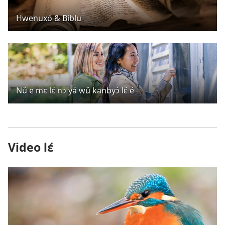
Hwenuxó & Biblu
Nǔ e mɛ lɛ́ nɔ yá wǔ kanbyɔ́ lɛ́ é
Video lɛ́