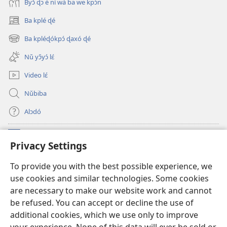
Byɔ̌ ɖɔ è ní wá ba we kpɔ́n
Ba kplé ɖé
(opens
new
Ba kpléɖókpɔ́ ɖaxó ɖé
(opens
window)
new
Nǔ yɔ̌yɔ́ lɛ́
window)
Video lɛ́
Nǔbiba
Alɔdó
Nǔníná lɛ́
(opens
Privacy Settings
new
window)
WEMASƐXWETƐN ƐNTƐNƐTI JÍ TƆN Watchtower Tɔn
To provide you with the best possible experience, we
(opens
use cookies and similar technologies. Some cookies
new
®
JW Hub
window)
are necessary to make our website work and cannot
(opens
be refused. You can accept or decline the use of
new
JW Library
App
window)
additional cookies, which we use only to improve