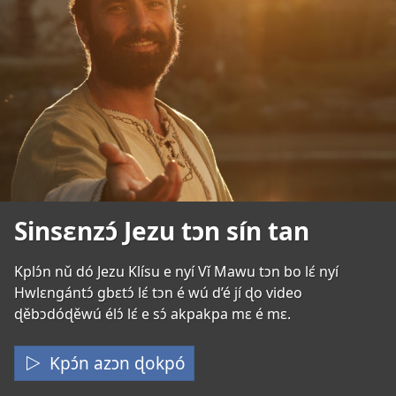
Sinsɛnzɔ́ Jezu tɔn sín tan
Kplɔ́n nǔ dó Jezu Klísu e nyí Vǐ Mawu tɔn bo lɛ́ nyí
Hwlɛngántɔ́ gbɛtɔ́ lɛ́ tɔn é wú d’é jí ɖo video
ɖěbɔdóɖěwú élɔ́ lɛ́ e sɔ́ akpakpa mɛ é mɛ.
Kpɔ́n azɔn ɖokpó