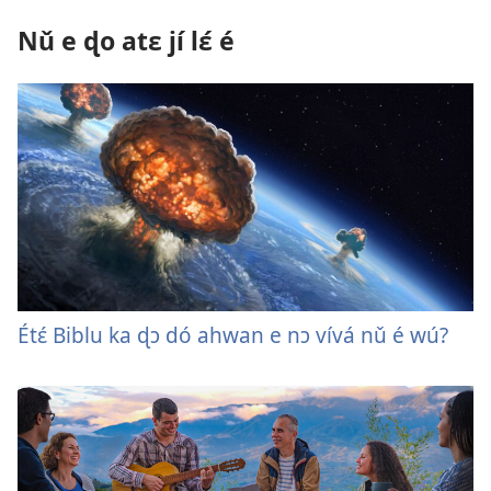
Nǔ e ɖo atɛ jí lɛ́ é
Étɛ́ Biblu ka ɖɔ dó ahwan e nɔ vívá nǔ é wú?