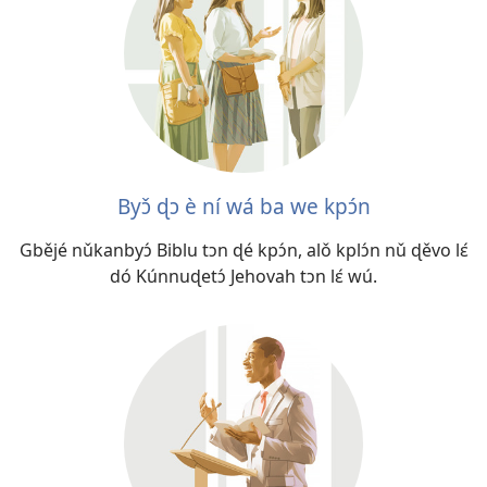
Byɔ̌ ɖɔ è ní wá ba we kpɔ́n
Gbějé nǔkanbyɔ́ Biblu tɔn ɖé kpɔ́n, alǒ kplɔ́n nǔ ɖěvo lɛ́
dó Kúnnuɖetɔ́ Jehovah tɔn lɛ́ wú.