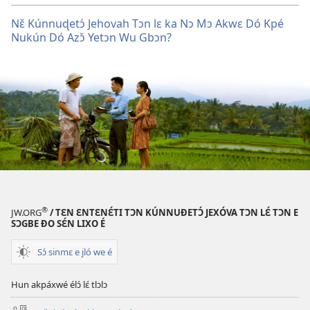
Nɛ̌ Kúnnuɖetɔ́ Jehovah Tɔn lɛ ka Nɔ Mɔ Akwɛ Dó Kpé
Nukún Dó Azɔ̌ Yetɔn Wu Gbɔn?
®
JW.ORG
/ TƐN ƐNTƐNƐ́TI TƆN KÚNNUƉETƆ́ JEXÓVA TƆN LƐ́ TƆN E
SƆGBE ƉO SƐ́N LIXO É
Sɔ́ sinmɛ e jló we é
Hun akpáxwé élɔ́ lɛ́ tlɔlɔ