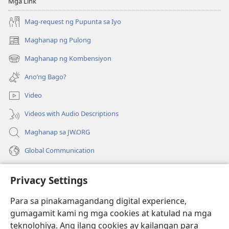
Mga Link
Mag-request ng Pupunta sa Iyo
Maghanap ng Pulong
(may
bubukas
Maghanap ng Kombensiyon
(may
na
bubukas
bagong
Ano’ng Bago?
na
window)
bagong
Video
window)
Videos with Audio Descriptions
Maghanap sa JW.ORG
Global Communication
Help
Privacy Settings
Donasyon
(may
Para sa pinakamagandang digital experience,
bubukas
gumagamit kami ng mga cookies at katulad na mga
na
Watchtower ONLINE LIBRARY™
teknolohiya. Ang ilang cookies ay kailangan para
(may
bagong