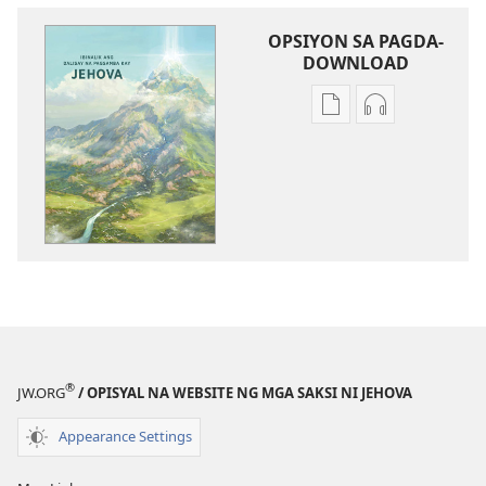
OPSIYON SA PAGDA-
DOWNLOAD
Opsiyon
Opsiyon
sa
sa
pagda-
pagda-
download
download
ng
ng
publikasyon
audio
Ibinalik
Ibinalik
ang
ang
Dalisay
Dalisay
na
na
Pagsamba
Pagsamba
®
JW.ORG
/ OPISYAL NA WEBSITE NG MGA SAKSI NI JEHOVA
kay
kay
Jehova
Jehova
Appearance Settings