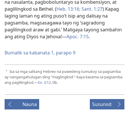
na nasalanta, pagboboluntaryo sa kombensiyon, at
paglilingkod sa Bethel. (
Heb. 13:16;
Sant. 1:27
) Kapag
laging laman ng ating puso’t isip ang dalisay na
pagsamba, magsasagawa tayo ng ‘sagradong
paglilingkod araw at gabi.’ Maligaya tayong sambahin
ang ating Diyos na Jehova!—
Apoc. 7:15
.
Bumalik sa kabanata 1, parapo 9
Isa sa mga salitang Hebreo na puwedeng tumukoy sa pagsamba
a
ay nangangahulugan ding “maglingkod.” Kaya kasama sa pagsamba
ang paglilingkod.​—
Ex. 3:12
, tlb.
Nauna
Susunod