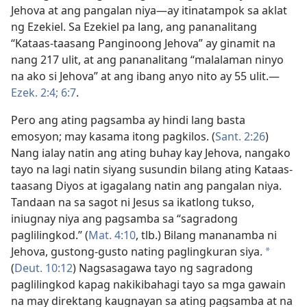
Jehova at ang pangalan niya—ay itinatampok sa aklat
ng Ezekiel. Sa Ezekiel pa lang, ang pananalitang
“Kataas-taasang Panginoong Jehova” ay ginamit na
nang 217 ulit, at ang pananalitang “malalaman ninyo
na ako si Jehova” at ang ibang anyo nito ay 55 ulit.​—
Ezek. 2:4;
6:7
.
Pero ang ating pagsamba ay hindi lang basta
emosyon; may kasama itong pagkilos. (
Sant. 2:26
)
Nang ialay natin ang ating buhay kay Jehova, nangako
tayo na lagi natin siyang susundin bilang ating Kataas-
taasang Diyos at igagalang natin ang pangalan niya.
Tandaan na sa sagot ni Jesus sa ikatlong tukso,
iniugnay niya ang pagsamba sa “sagradong
paglilingkod.” (
Mat. 4:10
, tlb.) Bilang mananamba ni
Jehova, gustong-gusto nating paglingkuran siya.
a
(
Deut. 10:12
) Nagsasagawa tayo ng sagradong
paglilingkod kapag nakikibahagi tayo sa mga gawain
na may direktang kaugnayan sa ating pagsamba at na