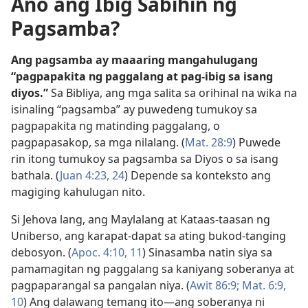
Ano ang Ibig Sabihin ng
Pagsamba?
Ang pagsamba ay maaaring mangahulugang
“pagpapakita ng paggalang at pag-ibig sa isang
diyos.”
Sa Bibliya, ang mga salita sa orihinal na wika na
isinaling “pagsamba” ay puwedeng tumukoy sa
pagpapakita ng matinding paggalang, o
pagpapasakop, sa mga nilalang. (
Mat. 28:9
) Puwede
rin itong tumukoy sa pagsamba sa Diyos o sa isang
bathala. (
Juan 4:23, 24
) Depende sa konteksto ang
magiging kahulugan nito.
Si Jehova lang, ang Maylalang at Kataas-taasan ng
Uniberso, ang karapat-dapat sa ating bukod-tanging
debosyon. (
Apoc. 4:10, 11
) Sinasamba natin siya sa
pamamagitan ng paggalang sa kaniyang soberanya at
pagpaparangal sa pangalan niya. (
Awit 86:9;
Mat. 6:9,
10
) Ang dalawang temang ito—ang soberanya ni