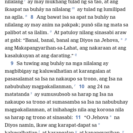
l
nilalang
ay may mukhang tulad ng sa tao, at ang
m
ikaapat na buháy na nilalang
ay tulad ng lumilipad
n
8
na agila.
Ang bawat isa sa apat na buháy na
nilalang ay may anim na pakpak; punô sila ng mata sa
o
palibot at sa ilalim.
At patuloy nilang sinasabi araw
p
*
at gabi: “Banal, banal, banal ang Diyos na Jehova,
ang Makapangyarihan-sa-Lahat, ang nakaraan at ang
q
kasalukuyan at ang darating.”
9
Sa tuwing ang buháy na mga nilalang ay
magbibigay ng kaluwalhatian at karangalan at
pasasalamat sa Isa na nakaupo sa trono, ang Isa na
r
10
nabubuhay magpakailanman,
ang 24 na
s
matatanda
ay sumusubsob sa harap ng Isa na
nakaupo sa trono at sumasamba sa Isa na nabubuhay
magpakailanman, at inihahagis nila ang korona nila
11
*
sa harap ng trono at sinasabi:
“O Jehova
na
*
Diyos namin, ikaw ang karapat-dapat sa
t
u
v