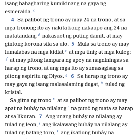
isang bahagharing kumikinang na gaya ng
c
esmeralda.
4
Sa palibot ng trono ay may 24 na trono, at sa
mga tronong ito ay nakita kong nakaupo ang 24 na
d
matatandang
nakasuot ng puting damit, at may
5
gintong korona sila sa ulo.
Mula sa trono ay may
e
lumalabas na mga kidlat
at mga tinig at mga kulog;
f
at may pitong lampara ng apoy na nagniningas sa
harap ng trono, at ang mga ito ay sumasagisag sa
g
6
pitong espiritu ng Diyos.
Sa harap ng trono ay
h
may gaya ng isang malasalaming dagat,
tulad ng
kristal.
*
Sa gitna ng trono
at sa palibot ng trono ay may
i
apat na buháy na nilalang
na punô ng mata sa harap
7
at sa likuran.
Ang unang buháy na nilalang ay
j
tulad ng leon,
ang ikalawang buháy na nilalang ay
k
tulad ng batang toro,
ang ikatlong buháy na