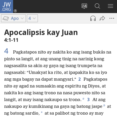
JW.ORG
Mag-
log
Baguhin
Maghana
IPA
In
ang
sa
AN
Apo
4
(may
wika
JW.ORG
ME
bubukas
ng
Apocalipsis kay Juan
na
site
4:1-11
bagong
window)
4
Pagkatapos nito ay nakita ko ang isang bukás na
pinto sa langit, at ang unang tinig na narinig kong
nagsasalita sa akin ay gaya ng isang trumpeta na
nagsasabi: “Umakyat ka rito, at ipapakita ko sa iyo
2
ang mga bagay na dapat mangyari.”
Pagkatapos
nito ay agad na sumaakin ang espiritu ng Diyos, at
nakita ko ang isang trono na nasa puwesto nito sa
a
3
langit, at may isang nakaupo sa trono.
At ang
b
nakaupo ay kumikinang na gaya ng batong jaspe
at
*
ng batong sardio,
at sa palibot ng trono ay may