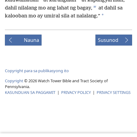
kaluwalhatian
at karangalan
at kapangyarihan,
w
dahil nilalang mo ang lahat ng bagay,
at dahil sa
*
kalooban mo ay umiral sila at nalalang.”
Nauna
Susunod
Copyright para sa publikasyong ito
Copyright
©
2026
Watch Tower Bible and Tract Society of
Pennsylvania.
KASUNDUAN SA PAGGAMIT
|
PRIVACY POLICY
|
PRIVACY SETTINGS