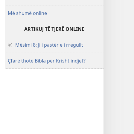
Më shumë online
ARTIKUJ TË TJERË ONLINE
Mësimi 8: Ji i pastër e i rregullt
Çfarë thotë Bibla për Krishtlindjet?