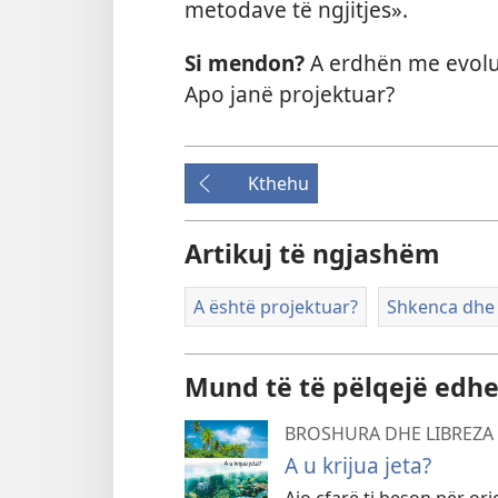
metodave të ngjitjes».
Si mendon?
A erdhën me evoluci
Apo janë projektuar?
Kthehu
Artikuj të ngjashëm
A është projektuar?
Shkenca dhe 
Mund të të pëlqejë edhe .
BROSHURA DHE LIBREZA
A u krijua jeta?