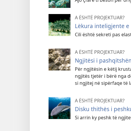
Ajo çfarë ti beson për ori
A ËSHTË PROJEKTUAR?
Lëkura inteligjente e 
Cili është sekreti pas elast
A ËSHTË PROJEKTUAR?
Ngjitësi i pashqitshëm
Për ngjitësin e këtij krus
ngjitës tjetër i bërë nga d
si ngjitej në sipërfaqe të 
A ËSHTË PROJEKTUAR?
Disku thithës i pesh
Si arrin ky peshk të ngjite