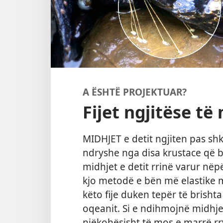
A ËSHTË PROJEKTUAR?
Fijet ngjitëse të
MIDHJET e detit ngjiten pas shk
ndryshe nga disa krustace që 
midhjet e detit rrinë varur nëpë
kjo metodë e bën më elastike 
këto fije duken tepër të brishta 
oqeanit. Si e ndihmojnë midhjen
njëkohësisht të mos e marrë r