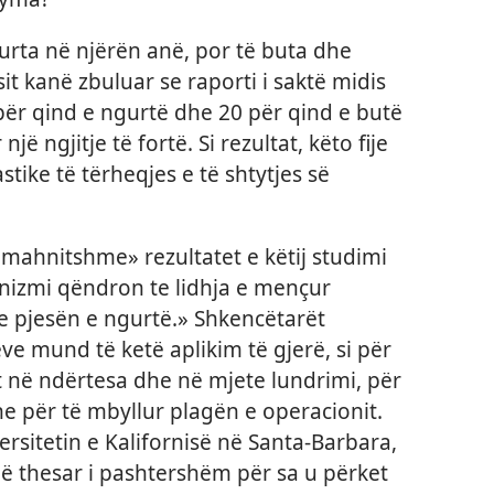
gurta në njërën anë, por të buta dhe
sit kanë zbuluar se raporti i saktë midis
për qind e ngurtë dhe 20 për qind e butë
ë ngjitje të fortë. Si rezultat, këto fije
tike të tërheqjes e të shtytjes së
 mahnitshme» rezultatet e këtij studimi
anizmi qëndron te lidhja e mençur
e pjesën e ngurtë.» Shkencëtarët
eve mund të ketë aplikim të gjerë, si për
et në ndërtesa dhe në mjete lundrimi, për
he për të mbyllur plagën e operacionit.
ersitetin e Kalifornisë në Santa-Barbara,
jë thesar i pashtershëm për sa u përket