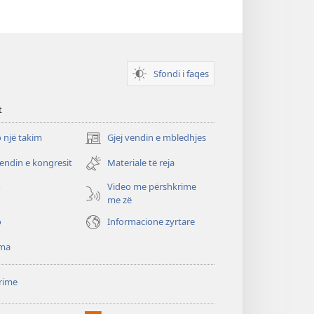
Sfondi i faqes
t
 një takim
Gjej vendin e mbledhjes
(hap
dritare
vendin e kongresit
Materiale të reja
të
re)
Video me përshkrime
o
me zë
o
Informacione zyrtare
ma
rime