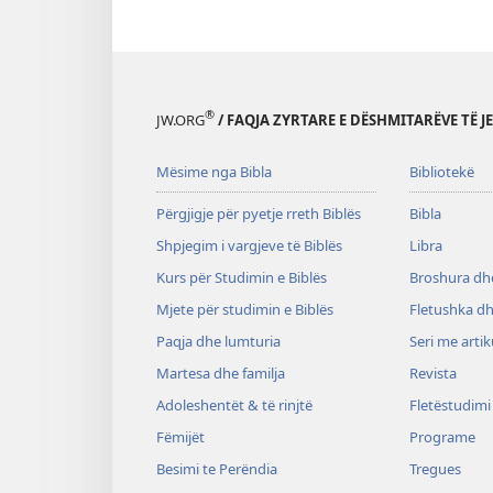
®
JW.ORG
/ FAQJA ZYRTARE E DËSHMITARËVE TË J
Mësime nga Bibla
Bibliotekë
Përgjigje për pyetje rreth Biblës
Bibla
Shpjegim i vargjeve të Biblës
Libra
Kurs për Studimin e Biblës
Broshura dhe
Mjete për studimin e Biblës
Fletushka dh
Paqja dhe lumturia
Seri me artik
Martesa dhe familja
Revista
Adoleshentët & të rinjtë
Fletëstudimi
Fëmijët
Programe
Besimi te Perëndia
Tregues