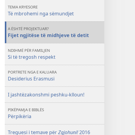
ta
TEMA KRYESORE
ulim
Të mbrohemi nga sëmundjet
rrezikun?
A ËSHTË PROJEKTUAR?
Fijet ngjitëse të midhjeve të detit
NDIHMË PËR FAMILJEN
Si të tregosh respekt
PORTRETE NGA E KALUARA
Desiderius Erasmusi
I jashtëzakonshmi peshku-klloun!
PIKËPAMJA E BIBLËS
Përpikëria
Treguesi i temave për
Zgjohuni!
2016