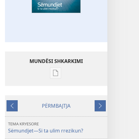
MUNDËSI SHKARKIMI
Mundësitë
e
shkarkimit
për
PËRMBAJTJA
botimet
Kthehu
Tjetri
ZGJOHUNI!
Sëmundjet​
TEMA KRYESORE
—
Sëmundjet​—Si ta ulim rrezikun?
Si