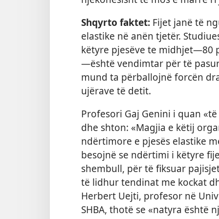
Shqyrto faktet:
Fijet janë të n
elastike në anën tjetër. Studiue
këtyre pjesëve te midhjet​—80 
—​është vendimtar për të pasur nj
mund ta përballojnë forcën dras
ujërave të detit.
Profesori Gaj Genini i quan «të
dhe shton: «Magjia e këtij org
ndërtimore e pjesës elastike m
besojnë se ndërtimi i këtyre fij
shembull, për të fiksuar pajisj
të lidhur tendinat me kockat d
Herbert Uejti, profesor në Univ
SHBA, thotë se «natyra është n