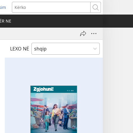
kim
Kërko
ËR NE
LEXO NË