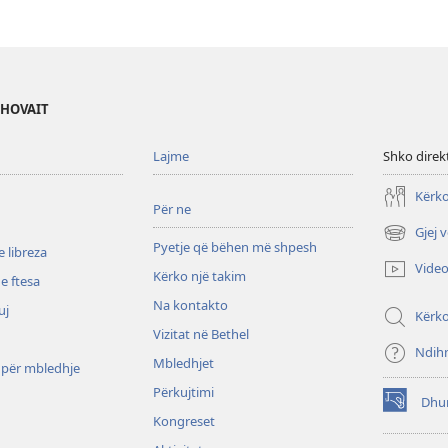
EHOVAIT
Lajme
Shko direk
Kërko
Për ne
Gjej 
(hap
Pyetje që bëhen më shpesh
 libreza
dritare
Vide
Kërko një takim
të
e ftesa
re)
Na kontakto
uj
Kërk
Vizitat në Bethel
Ndih
Mbledhjet
 për mbledhje
Përkujtimi
Dhu
(hap
Kongreset
dritare