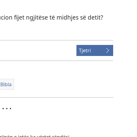
on fijet ngjitëse të midhjes së detit?
Tjetri
Bibla
 . .