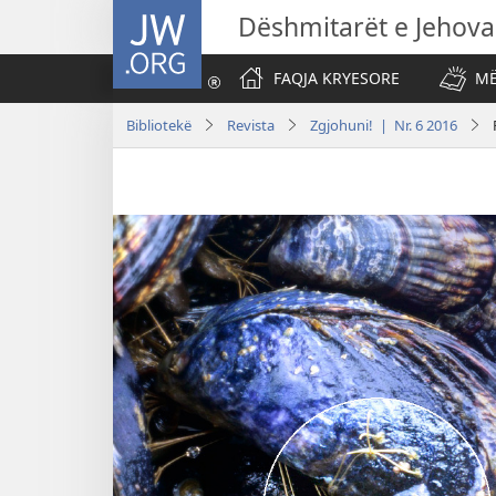
JW.ORG
Dëshmitarët e Jehova
FAQJA KRYESORE
MË
Bibliotekë
Revista
Zgjohuni! | Nr. 6 2016