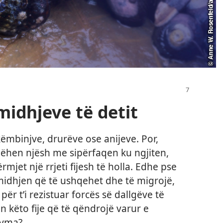
 midhjeve të detit
ëmbinjve, drurëve ose anijeve. Por,
bëhen njësh me sipërfaqen ku ngjiten,
rmjet një rrjeti fijesh të holla. Edhe pse
midhjen që të ushqehet dhe të migrojë,
për t’i rezistuar forcës së dallgëve të
 këto fije që të qëndrojë varur e
ryma?