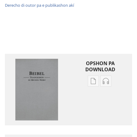
Derecho di outor pa e publikashon akí
OPSHON PA
DOWNLOAD
Opshon
Opshon
pa
pa
download
download
publikashon
oudio
Beibel
Beibel
—
—
Tradukshon
Tradukshon
di
di