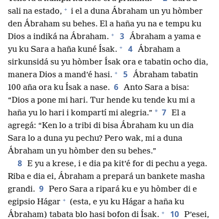
+
sali na estado,
i el a duna Ábraham un yu hòmber
den Ábraham su behes. El a haña yu na e tempu ku
+
3
Dios a indiká na Ábraham.
Ábraham a yama e
+
4
yu ku Sara a haña kuné Ísak.
Ábraham a
sirkunsidá su yu hòmber Ísak ora e tabatin ocho dia,
+
5
manera Dios a mand’é hasi.
Ábraham tabatin
6
100 aña ora ku Ísak a nase.
Anto Sara a bisa:
“Dios a pone mi hari. Tur hende ku tende ku mi a
7
*
haña yu lo hari i kompartí mi alegria.”
El a
agregá: “Ken lo a tribi di bisa Ábraham ku un dia
Sara lo a duna yu pechu? Pero wak, mi a duna
Ábraham un yu hòmber den su behes.”
8
E yu a krese, i e dia pa kit’é for di pechu a yega.
Riba e dia ei, Ábraham a prepará un bankete masha
9
grandi.
Pero Sara a ripará ku e yu hòmber di e
+
egipsio Hágar
(esta, e yu ku Hágar a haña ku
+
10
Ábraham) tabata blo hasi bofon di Ísak.
P’esei,