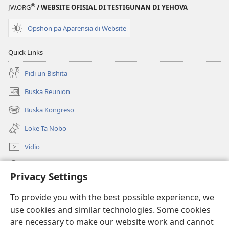
®
JW.ORG
/ WEBSITE OFISIAL DI TESTIGUNAN DI YEHOVA
Opshon pa Aparensia di Website
Quick Links
Pidi un Bishita
Buska Reunion
(opens
new
Buska Kongreso
(opens
window)
new
Loke Ta Nobo
window)
Vidio
Buska Riba JW.ORG
Privacy Settings
Donashon
(opens
To provide you with the best possible experience, we
new
use cookies and similar technologies. Some cookies
window)
BIBLIOTEKA ONLINE Watchtower™
are necessary to make our website work and cannot
(opens