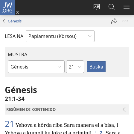
JW.ORG
Log
In
Kambia
Buska
MU
(opens
idioma
Riba
ME
Génesis
new
di
JW.ORG
window)
e
LESA NA
website
MUSTRA
Kapítulo
Buki
di
Beibel
Génesis
21:1-34
RESÚMEN DI KONTENIDO
21
Yehova a kòrda riba Sara manera el a bisa, i
+
2
Yehova a kumpli ku loke el a primintí.
Sara a