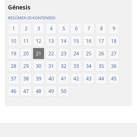
Mundu
Mundu
Génesis
Nobo
Nobo
RESÚMEN DI KONTENIDO
1
2
3
4
5
6
7
8
9
10
11
12
13
14
15
16
17
18
19
20
21
22
23
24
25
26
27
28
29
30
31
32
33
34
35
36
37
38
39
40
41
42
43
44
45
46
47
48
49
50