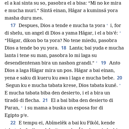
el a kai sinta su so, pasobra el a bisa: “Mi no ke mira
e mucha muri.” Sintá einan, Hágar a kuminsá yora
masha duru mes.
+
17
Despues, Dios a tende e mucha ta yora
i, for
+
di shelu, un angel di Dios a yama Hágar, i el a bis’é:
“Hágar, dikon bo ta yora? No tene miedu, pasobra
18
Dios a tende bo yu yora.
Lanta; bai yuda e mucha
lanta i tene su man, pasobra lo mi laga su
+
19
desendientenan bira un nashon grandi.”
Anto
Dios a laga Hágar mira un pos. Hágar a bai einan,
20
yena e saku di kueru ku awa i laga e mucha bebe.
+
Segun ku e mucha tabata krese, Dios tabata kuné.
E mucha tabata biba den desierto, i el a bira un
21
tiradó di flecha.
El a bai biba den desierto di
+
Paran,
i su mama a buska un esposa for di
Egipto p’e.
22
E tempu ei, Abímelèk a bai ku Fikòl, kende