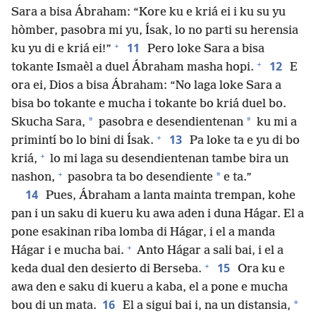
Sara a bisa Ábraham: “Kore ku e kriá ei i ku su yu
hòmber, pasobra mi yu, Ísak, lo no parti su herensia
+
11
ku yu di e kriá ei!”
Pero loke Sara a bisa
+
12
tokante Ismaèl a duel Ábraham masha hopi.
E
ora ei, Dios a bisa Ábraham: “No laga loke Sara a
bisa bo tokante e mucha i tokante bo kriá duel bo.
*
*
Skucha Sara,
pasobra e desendientenan
ku mi a
+
13
primintí bo lo bini di Ísak.
Pa loke ta e yu di bo
+
kriá,
lo mi laga su desendientenan tambe bira un
+
*
nashon,
pasobra ta bo desendiente
e ta.”
14
Pues, Ábraham a lanta mainta trempan, kohe
pan i un saku di kueru ku awa aden i duna Hágar. El a
pone esakinan riba lomba di Hágar, i el a manda
+
Hágar i e mucha bai.
Anto Hágar a sali bai, i el a
+
15
keda dual den desierto di Berseba.
Ora ku e
awa den e saku di kueru a kaba, el a pone e mucha
16
*
bou di un mata.
El a sigui bai i, na un distansia,