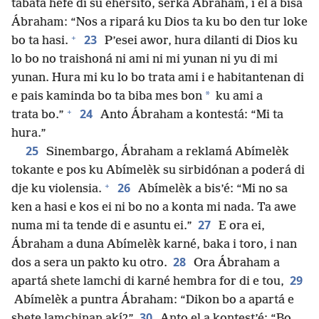
tabata hefe di su ehérsito, serka Ábraham, i el a bisa
Ábraham: “Nos a ripará ku Dios ta ku bo den tur loke
+
23
bo ta hasi.
P’esei awor, hura dilanti di Dios ku
lo bo no traishoná ni ami ni mi yunan ni yu di mi
yunan. Hura mi ku lo bo trata ami i e habitantenan di
*
e pais kaminda bo ta biba mes bon
ku ami a
+
24
trata bo.”
Anto Ábraham a kontestá: “Mi ta
hura.”
25
Sinembargo, Ábraham a reklamá Abímelèk
tokante e pos ku Abímelèk su sirbidónan a poderá di
+
26
dje ku violensia.
Abímelèk a bis’é: “Mi no sa
ken a hasi e kos ei ni bo no a konta mi nada. Ta awe
27
numa mi ta tende di e asuntu ei.”
E ora ei,
Ábraham a duna Abímelèk karné, baka i toro, i nan
28
dos a sera un pakto ku otro.
Ora Ábraham a
29
apartá shete lamchi di karné hembra for di e tou,
Abímelèk a puntra Ábraham: “Dikon bo a apartá e
30
shete lamchinan akí?”
Anto el a kontest’é: “Bo