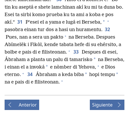
tin ku aseptá e shete lamchinan akí ku mi ta duna bo.
Esei ta sirbi komo prueba ku ta ami a koba e pos
+
31
*
akí.”
P’esei el a yama e lugá ei Berseba,
32
pasobra einan tur dos a hasi un huramentu.
+
Pues, nan a sera un pakto
na Berseba. Despues
Abímelèk i Fikòl, kende tabata hefe di su ehérsito, a
+
33
bolbe e pais di e filisteonan.
Despues di esei,
*
Ábraham a planta un palu di tamarisko
na Berseba,
+
*
i einan el a invoká
e nòmber di Yehova,
e Dios
+
34
*
*
eterno.
Ábraham a keda biba
hopi tempu
+
na e pais di e filisteonan.
Anterior
Siguiente