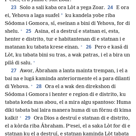
23
24
Solo a sali kaba ora Lòt a yega Zoar.
E ora
*
ei, Yehova a laga suafel
ku kandela yobe riba
Sódoma i Gomora, sí, eseinan a bini di Yehova, for di
+
25
shelu.
Asina, el a destruí e statnan ei, esta,
henter e distrito, tur e habitantenan di e statnan i e
+
26
matanan ku tabata krese einan.
Pero e kasá di
Lòt, ku tabata bini su tras, a wak patras, i el a bira un
+
pilá di salu.
27
Awor, Ábraham a lanta mainta trempan, i el a
bai na e lugá kaminda anteriormente el a para dilanti
+
28
di Yehova.
Ora el a wak den direkshon di
Sódoma i Gomora i henter e region di e distrito, ku
tabata keda mas abou, el a mira algu spantoso: Huma
diki tabata bai laira manera huma di un fòrnu di kima
+
29
kalki!
Ora Dios a destruí e statnan di e distrito,
el a kòrda riba Ábraham. P’esei, el a saka Lòt for di e
statnan ku el a destruí, e statnan kaminda Lòt tabata