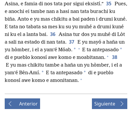
35
Asina, e famia di nos tata por sigui eksistí.”
Pues,
e anochi ei tambe nan a hasi nan tata burachi ku
biña. Anto e yu mas chikitu a bai paden i drumi kuné.
E tata no tabata sa mes ku su yu muhé a drumi kuné
36
ni ku el a lanta bai.
Asina tur dos yu muhé di Lòt
37
a sali na estado di nan tata.
E yu mayó a haña un
+
*
*
yu hòmber, i el a yam’é Móab.
E ta antepasado
+
38
di e pueblo konosí awe komo e moabitanan.
E yu mas chikitu tambe a haña un yu hòmber, i el a
*
*
yam’é Bèn-Amí.
E ta antepasado
di e pueblo
+
konosí awe komo e amonitanan.
Anterior
Siguiente