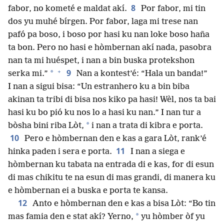
8
fabor, no kometé e maldat akí.
Por fabor, mi tin
dos yu muhé bírgen. Por fabor, laga mi trese nan
pafó pa boso, i boso por hasi ku nan loke boso haña
ta bon. Pero no hasi e hòmbernan akí nada, pasobra
nan ta mi huéspet, i nan a bin buska protekshon
+
9
*
serka mi.”
Nan a kontest’é: “Hala un banda!”
I nan a sigui bisa: “Un estranhero ku a bin biba
akinan ta tribi di bisa nos kiko pa hasi! Wèl, nos ta bai
hasi ku bo pió ku nos lo a hasi ku nan.” I nan tur a
*
bòsha bini riba Lòt,
i nan a trata di kibra e porta.
10
Pero e hòmbernan den e kas a gara Lòt, rank’é
11
hinka paden i sera e porta.
I nan a siega e
hòmbernan ku tabata na entrada di e kas, for di esun
di mas chikitu te na esun di mas grandi, di manera ku
e hòmbernan ei a buska e porta te kansa.
12
Anto e hòmbernan den e kas a bisa Lòt: “Bo tin
*
mas famia den e stat akí? Yerno,
yu hòmber òf yu