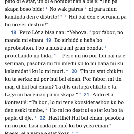
pafó di e stat, un di e hòmbernan a bis’é: “Hui pa
+
*
skapa boso bida!
No wak patras
ni para niun
+
*
kaminda den e distrito!
Hui bai den e serunan pa
bo no ser destruí!”
18
*
Pero Lòt a bisa nan: “Yehova,
por fabor, no
19
manda mi einan!
Bo sirbidó a haña bo
*
aprobashon, i bo a mustra mi gran bondat
+
*
protehando mi bida.
Pero mi no por hui bai na e
serunan, pasobra mi tin miedu ku lo mi haña mi ku
+
20
kalamidat i ku lo mi muri.
Tin un stat chikitu
ku ta serka; mi por hui bai einan. Por fabor, mi tin
mag di hui bai einan? Ta djis un lugá chikitu e ta.
21
*
Laga mi bai einan pa mi skapa.”
Anto el a
kontest’é: “Ta bon, lo mi tene konsiderashon ku bo
+
den esaki tambe,
i lo mi no destruí e stat ku bo ta
+
22
papia di dje.
Hasi lihé! Hui bai einan, pasobra
+
mi no por hasi nada promé ku bo yega einan.”
+
*
P’esei, el a yama e stat Zoar.