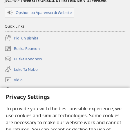
JW.ORG
/ WEBSITE OFISIAL DI TESTIGUNAN DI YEHOVA
Opshon pa Aparensia di Website
Quick Links
Pidi un Bishita
Buska Reunion
(opens
new
Buska Kongreso
(opens
window)
new
Loke Ta Nobo
window)
Vidio
Buska Riba JW.ORG
Privacy Settings
Donashon
(opens
To provide you with the best possible experience, we
new
use cookies and similar technologies. Some cookies
window)
BIBLIOTEKA ONLINE Watchtower™
are necessary to make our website work and cannot
(opens
be refused. You can accept or decline the use of
new