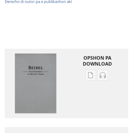
Derecho di outor pa e publikashon akí
OPSHON PA
DOWNLOAD
Opshon
Opshon
pa
pa
download
download
publikashon
oudio
Beibel
Beibel
—
—
Tradukshon
Tradukshon
di
di