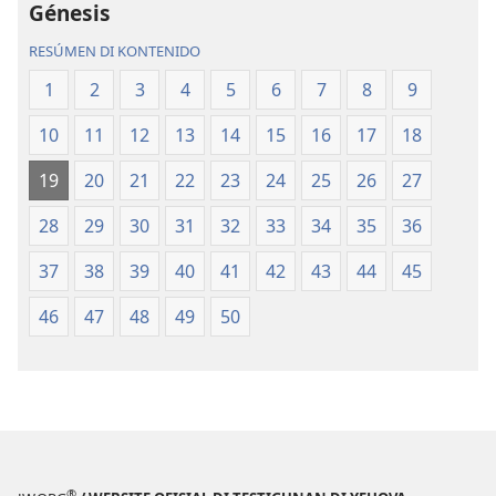
Mundu
Mundu
Génesis
Nobo
Nobo
RESÚMEN DI KONTENIDO
1
2
3
4
5
6
7
8
9
10
11
12
13
14
15
16
17
18
19
20
21
22
23
24
25
26
27
28
29
30
31
32
33
34
35
36
37
38
39
40
41
42
43
44
45
46
47
48
49
50
®