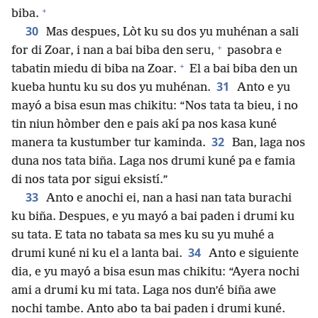
+
biba.
30
Mas despues, Lòt ku su dos yu muhénan a sali
+
for di Zoar, i nan a bai biba den seru,
pasobra e
+
tabatin miedu di biba na Zoar.
El a bai biba den un
31
kueba huntu ku su dos yu muhénan.
Anto e yu
mayó a bisa esun mas chikitu: “Nos tata ta bieu, i no
tin niun hòmber den e pais akí pa nos kasa kuné
32
manera ta kustumber tur kaminda.
Ban, laga nos
duna nos tata biña. Laga nos drumi kuné pa e famia
di nos tata por sigui eksistí.”
33
Anto e anochi ei, nan a hasi nan tata burachi
ku biña. Despues, e yu mayó a bai paden i drumi ku
su tata. E tata no tabata sa mes ku su yu muhé a
34
drumi kuné ni ku el a lanta bai.
Anto e siguiente
dia, e yu mayó a bisa esun mas chikitu: “Ayera nochi
ami a drumi ku mi tata. Laga nos dun’é biña awe
nochi tambe. Anto abo ta bai paden i drumi kuné.