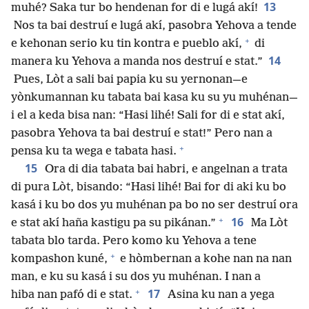
13
muhé? Saka tur bo hendenan for di e lugá akí!
Nos ta bai destruí e lugá akí, pasobra Yehova a tende
+
e kehonan serio ku tin kontra e pueblo akí,
di
14
manera ku Yehova a manda nos destruí e stat.”
Pues, Lòt a sali bai papia ku su yernonan—e
yònkumannan ku tabata bai kasa ku su yu muhénan—
i el a keda bisa nan: “Hasi lihé! Sali for di e stat akí,
pasobra Yehova ta bai destruí e stat!” Pero nan a
+
pensa ku ta wega e tabata hasi.
15
Ora di dia tabata bai habri, e angelnan a trata
di pura Lòt, bisando: “Hasi lihé! Bai for di aki ku bo
kasá i ku bo dos yu muhénan pa bo no ser destruí ora
+
16
e stat akí haña kastigu pa su pikánan.”
Ma Lòt
tabata blo tarda. Pero komo ku Yehova a tene
+
kompashon kuné,
e hòmbernan a kohe nan na nan
man, e ku su kasá i su dos yu muhénan. I nan a
+
17
hiba nan pafó di e stat.
Asina ku nan a yega