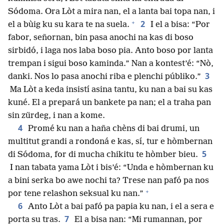
Sódoma. Ora Lòt a mira nan, el a lanta bai topa nan, i
+
2
el a bùig ku su kara te na suela.
I el a bisa: “Por
fabor, señornan, bin pasa anochi na kas di boso
sirbidó, i laga nos laba boso pia. Anto boso por lanta
trempan i sigui boso kaminda.” Nan a kontest’é: “Nò,
3
danki. Nos lo pasa anochi riba e plenchi públiko.”
Ma Lòt a keda insistí asina tantu, ku nan a bai su kas
kuné. El a prepará un bankete pa nan; el a traha pan
sin zürdeg, i nan a kome.
4
Promé ku nan a haña chèns di bai drumi, un
multitut grandi a rondoná e kas, sí, tur e hòmbernan
5
di Sódoma, for di mucha chikitu te hòmber bieu.
I nan tabata yama Lòt i bis’é: “Unda e hòmbernan ku
a bini serka bo awe nochi ta? Trese nan pafó pa nos
+
por tene relashon seksual ku nan.”
6
Anto Lòt a bai pafó pa papia ku nan, i el a sera e
7
porta su tras.
El a bisa nan: “Mi rumannan, por