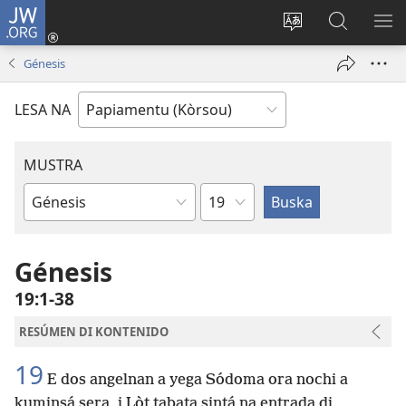
JW.ORG
Log
In
Kambia
Buska
MU
(opens
idioma
Riba
ME
Génesis
new
di
JW.ORG
window)
e
LESA NA
website
MUSTRA
Kapítulo
Buki
di
Beibel
Génesis
19:1-38
RESÚMEN DI KONTENIDO
19
E dos angelnan a yega Sódoma ora nochi a
kuminsá sera, i Lòt tabata sintá na entrada di