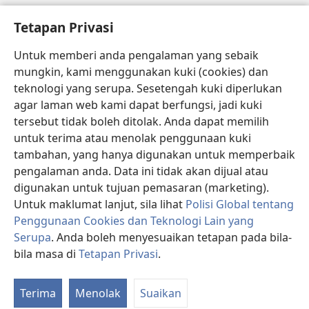
Bantuan
Tetapan Privasi
Sumbangan
(membuka
Untuk memberi anda pengalaman yang sebaik
tetingkap
mungkin, kami menggunakan kuki (cookies) dan
baharu)
PERPUSTAKAAN DALAM TALIAN Watchtower
teknologi yang serupa. Sesetengah kuki diperlukan
(membuka
agar laman web kami dapat berfungsi, jadi kuki
tetingkap
®
JW Hub
baharu)
tersebut tidak boleh ditolak. Anda dapat memilih
(membuka
tetingkap
untuk terima atau menolak penggunaan kuki
®
JW Library
baharu)
tambahan, yang hanya digunakan untuk memperbaik
pengalaman anda. Data ini tidak akan dijual atau
®
Watchtower Library
digunakan untuk tujuan pemasaran (marketing).
Untuk maklumat lanjut, sila lihat
Polisi Global tentang
Penggunaan Cookies dan Teknologi Lain yang
Serupa
. Anda boleh menyesuaikan tetapan pada bila-
Copyright
© 2026 Watch Tower Bible and Tract Society of Pennsylvania.
bila masa di
Tetapan Privasi
.
P
SYARAT PENGGUNAAN
|
POLISI PRIVASI
|
TETAPAN PRIVASI
K
Terima
Menolak
Suaikan