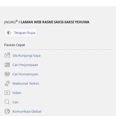
®
JW.ORG
/ LAMAN WEB RASMI SAKSI-SAKSI YEHUWA
Tetapan Rupa
Pautan Cepat
Sila Kunjungi Saya
Cari Perjumpaan
(membuka
tetingkap
Cari Konvensyen
(membuka
baharu)
tetingkap
Maklumat Terkini
baharu)
Video
Cari
Komunikasi Global