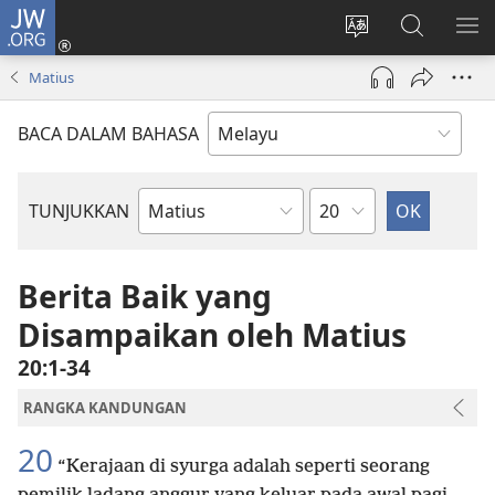
JW.ORG
Log
Masuk
Tukar
Cari
TU
(membuka
bahasa
JW.ORG
ME
Matius
tetingkap
laman
baharu)
web
BACA DALAM BAHASA
Bab
TUNJUKKAN
Buku
Bible
Berita Baik yang
Disampaikan oleh Matius
20:1-34
RANGKA KANDUNGAN
20
“Kerajaan di syurga adalah seperti seorang