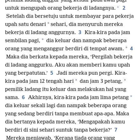
pemilik ladang anggur yang keluar pada awal pagi
+
2
untuk mengupah orang bekerja di ladangnya.
Setelah dia bersetuju untuk membayar para pekerja
*
upah satu denari
sehari, dia menyuruh mereka
3
bekerja di ladang anggurnya.
Kira-kira pada jam
*
sembilan pagi,
dia keluar dan nampak beberapa
4
*
orang yang menganggur berdiri di tempat awam.
Maka dia berkata kepada mereka, ‘Pergilah bekerja
di ladang anggurku. Aku akan memberi kamu upah
5
yang berpatutan.’
Jadi mereka pun pergi. Kira-
*
*
kira pada jam 12 tengah hari
dan jam 3 petang,
pemilik ladang itu keluar dan melakukan hal yang
6
*
sama.
Akhirnya, kira-kira pada jam lima petang
dia keluar sekali lagi dan nampak beberapa orang
yang sedang berdiri tanpa membuat apa-apa. Maka
dia bertanya kepada mereka, ‘Mengapakah kamu
7
berdiri di sini sehari suntuk tanpa bekerja?’
Mereka menjawab, ‘Kerana tiada orang yang