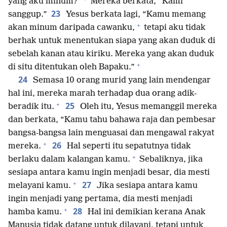
yang aku minum?”
Mereka berkata, “Kami
23
sanggup.”
Yesus berkata lagi, “Kamu memang
+
akan minum daripada cawanku,
tetapi aku tidak
berhak untuk menentukan siapa yang akan duduk di
sebelah kanan atau kiriku. Mereka yang akan duduk
+
di situ ditentukan oleh Bapaku.”
24
Semasa 10 orang murid yang lain mendengar
hal ini, mereka marah terhadap dua orang adik-
+
25
beradik itu.
Oleh itu, Yesus memanggil mereka
dan berkata, “Kamu tahu bahawa raja dan pembesar
bangsa-bangsa lain menguasai dan mengawal rakyat
+
26
mereka.
Hal seperti itu sepatutnya tidak
+
berlaku dalam kalangan kamu.
Sebaliknya, jika
sesiapa antara kamu ingin menjadi besar, dia mesti
+
27
melayani kamu.
Jika sesiapa antara kamu
ingin menjadi yang pertama, dia mesti menjadi
+
28
hamba kamu.
Hal ini demikian kerana Anak
Manusia tidak datang untuk dilayani, tetapi untuk