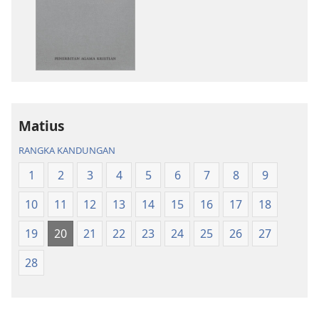
untuk
untuk
memuat
memuat
turun
turun
bahan
audio
terbitan
Kitab
Kitab
Suci
Suci
Terjemahan
Terjemahan
Dunia
Matius
Dunia
Baharu
RANGKA KANDUNGAN
Baharu
1
2
3
4
5
6
7
8
9
10
11
12
13
14
15
16
17
18
19
20
21
22
23
24
25
26
27
28