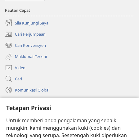
Pautan Cepat
Sila Kunjungi Saya
Cari Perjumpaan
(membuka
tetingkap
Cari Konvensyen
(membuka
baharu)
tetingkap
Maklumat Terkini
baharu)
Video
Cari
Komunikasi Global
Bantuan
Tetapan Privasi
Sumbangan
(membuka
Untuk memberi anda pengalaman yang sebaik
tetingkap
mungkin, kami menggunakan kuki (cookies) dan
baharu)
PERPUSTAKAAN DALAM TALIAN Watchtower
teknologi yang serupa. Sesetengah kuki diperlukan
(membuka