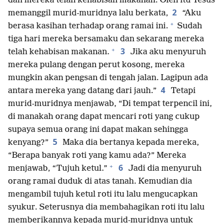
dan mereka telah kehabisan makanan. Oleh itu Yesus
2
memanggil murid-muridnya lalu berkata,
“Aku
+
berasa kasihan terhadap orang ramai ini.
Sudah
tiga hari mereka bersamaku dan sekarang mereka
+
3
telah kehabisan makanan.
Jika aku menyuruh
mereka pulang dengan perut kosong, mereka
mungkin akan pengsan di tengah jalan. Lagipun ada
4
antara mereka yang datang dari jauh.”
Tetapi
murid-muridnya menjawab, “Di tempat terpencil ini,
di manakah orang dapat mencari roti yang cukup
supaya semua orang ini dapat makan sehingga
5
kenyang?”
Maka dia bertanya kepada mereka,
“Berapa banyak roti yang kamu ada?” Mereka
+
6
menjawab, “Tujuh ketul.”
Jadi dia menyuruh
orang ramai duduk di atas tanah. Kemudian dia
mengambil tujuh ketul roti itu lalu mengucapkan
syukur. Seterusnya dia membahagikan roti itu lalu
memberikannya kepada murid-muridnya untuk