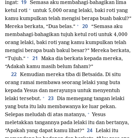
19
ingat:
Semasa aku membahagi-bahagikan lima
+
ketul roti
untuk 5,000 orang lelaki, baki roti yang
kamu kumpulkan telah mengisi berapa buah bakul?”
+
20
Mereka berkata, “Dua belas.”
“Semasa aku
membahagi-bahagikan tujuh ketul roti untuk 4,000
orang lelaki, baki roti yang kamu kumpulkan telah
mengisi berapa buah bakul besar?” Mereka berkata,
+
21
“Tujuh.”
Maka dia berkata kepada mereka,
“Adakah kamu masih belum faham?”
22
Kemudian mereka tiba di Betsaida. Di situ
orang ramai membawa seorang lelaki yang buta
kepada Yesus dan merayunya untuk menyentuh
+
23
lelaki tersebut.
Dia memegang tangan lelaki
yang buta itu lalu membawanya ke luar pekan.
+
Selepas meludah di atas matanya,
Yesus
meletakkan tangannya pada lelaki itu dan bertanya,
24
“Apakah yang dapat kamu lihat?”
Lelaki itu