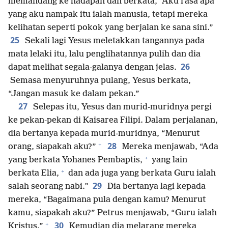
memandang ke hadapan dan berkata, “Aku rasa apa
yang aku nampak itu ialah manusia, tetapi mereka
kelihatan seperti pokok yang berjalan ke sana sini.”
25
Sekali lagi Yesus meletakkan tangannya pada
mata lelaki itu, lalu penglihatannya pulih dan dia
26
dapat melihat segala-galanya dengan jelas.
Semasa menyuruhnya pulang, Yesus berkata,
“Jangan masuk ke dalam pekan.”
27
Selepas itu, Yesus dan murid-muridnya pergi
ke pekan-pekan di Kaisarea Filipi. Dalam perjalanan,
dia bertanya kepada murid-muridnya, “Menurut
+
28
orang, siapakah aku?”
Mereka menjawab, “Ada
+
yang berkata Yohanes Pembaptis,
yang lain
+
berkata Elia,
dan ada juga yang berkata Guru ialah
29
salah seorang nabi.”
Dia bertanya lagi kepada
mereka, “Bagaimana pula dengan kamu? Menurut
kamu, siapakah aku?” Petrus menjawab, “Guru ialah
+
30
Kristus.”
Kemudian dia melarang mereka