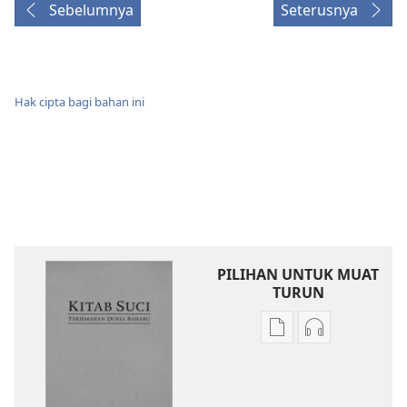
Sebelumnya
Seterusnya
Hak cipta bagi bahan ini
PILIHAN UNTUK MUAT
TURUN
Pilihan
Pilihan
untuk
untuk
memuat
memuat
turun
turun