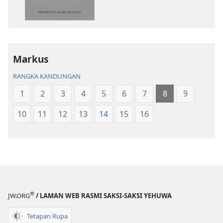
bahan
audio
terbitan
Kitab
Kitab
Suci
Suci
Terjemahan
Terjemahan
Dunia
Markus
Dunia
Baharu
RANGKA KANDUNGAN
Baharu
1
2
3
4
5
6
7
8
9
10
11
12
13
14
15
16
®
JW.ORG
/ LAMAN WEB RASMI SAKSI-SAKSI YEHUWA
Tetapan Rupa