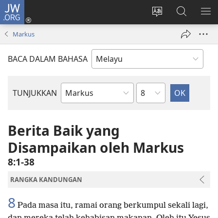
JW.ORG
Log
Masuk
Tukar
Cari
TU
(membuka
bahasa
JW.ORG
ME
Markus
tetingkap
laman
baharu)
web
BACA DALAM BAHASA
Bab
TUNJUKKAN
Buku
Bible
Berita Baik yang
Disampaikan oleh Markus
8:1-38
RANGKA KANDUNGAN
8
Pada masa itu, ramai orang berkumpul sekali lagi,