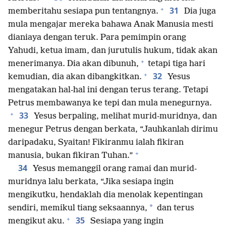
+
31
memberitahu sesiapa pun tentangnya.
Dia juga
mula mengajar mereka bahawa Anak Manusia mesti
dianiaya dengan teruk. Para pemimpin orang
Yahudi, ketua imam, dan jurutulis hukum, tidak akan
+
menerimanya. Dia akan dibunuh,
tetapi tiga hari
+
32
kemudian, dia akan dibangkitkan.
Yesus
mengatakan hal-hal ini dengan terus terang. Tetapi
Petrus membawanya ke tepi dan mula menegurnya.
+
33
Yesus berpaling, melihat murid-muridnya, dan
menegur Petrus dengan berkata, “Jauhkanlah dirimu
daripadaku, Syaitan! Fikiranmu ialah fikiran
+
manusia, bukan fikiran Tuhan.”
34
Yesus memanggil orang ramai dan murid-
muridnya lalu berkata, “Jika sesiapa ingin
mengikutku, hendaklah dia menolak kepentingan
*
sendiri, memikul tiang seksaannya,
dan terus
+
35
mengikut aku.
Sesiapa yang ingin