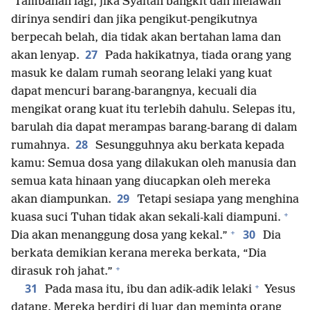
Tambahan lagi, jika Syaitan bangkit dan melawan
dirinya sendiri dan jika pengikut-pengikutnya
berpecah belah, dia tidak akan bertahan lama dan
27
akan lenyap.
Pada hakikatnya, tiada orang yang
masuk ke dalam rumah seorang lelaki yang kuat
dapat mencuri barang-barangnya, kecuali dia
mengikat orang kuat itu terlebih dahulu. Selepas itu,
barulah dia dapat merampas barang-barang di dalam
28
rumahnya.
Sesungguhnya aku berkata kepada
kamu: Semua dosa yang dilakukan oleh manusia dan
semua kata hinaan yang diucapkan oleh mereka
29
akan diampunkan.
Tetapi sesiapa yang menghina
+
kuasa suci Tuhan tidak akan sekali-kali diampuni.
+
30
Dia akan menanggung dosa yang kekal.”
Dia
berkata demikian kerana mereka berkata, “Dia
+
dirasuk roh jahat.”
+
31
Pada masa itu, ibu dan adik-adik lelaki
Yesus
datang. Mereka berdiri di luar dan meminta orang