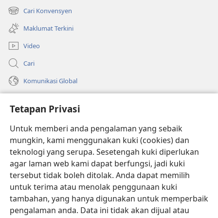
tetingkap
Cari Konvensyen
(membuka
baharu)
tetingkap
Maklumat Terkini
baharu)
Video
Cari
Komunikasi Global
Bantuan
Tetapan Privasi
Sumbangan
(membuka
Untuk memberi anda pengalaman yang sebaik
tetingkap
mungkin, kami menggunakan kuki (cookies) dan
baharu)
PERPUSTAKAAN DALAM TALIAN Watchtower
teknologi yang serupa. Sesetengah kuki diperlukan
(membuka
agar laman web kami dapat berfungsi, jadi kuki
tetingkap
®
JW Hub
baharu)
tersebut tidak boleh ditolak. Anda dapat memilih
(membuka
tetingkap
untuk terima atau menolak penggunaan kuki
®
JW Library
baharu)
tambahan, yang hanya digunakan untuk memperbaik
pengalaman anda. Data ini tidak akan dijual atau
®
Watchtower Library