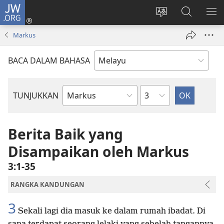
JW.ORG
Log
Masuk
Tukar
Cari
TU
(membuka
bahasa
JW.ORG
ME
Markus
tetingkap
laman
baharu)
web
BACA DALAM BAHASA
Bab
TUNJUKKAN
Buku
Bible
Berita Baik yang
Disampaikan oleh Markus
3:1-35
RANGKA KANDUNGAN
3
Sekali lagi dia masuk ke dalam rumah ibadat. Di