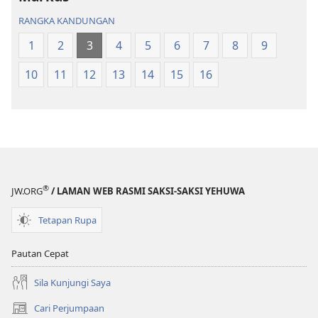
Dunia
Baharu
RANGKA KANDUNGAN
Baharu
1
2
3
4
5
6
7
8
9
10
11
12
13
14
15
16
®
JW.ORG
/ LAMAN WEB RASMI SAKSI-SAKSI YEHUWA
Tetapan Rupa
Pautan Cepat
Sila Kunjungi Saya
Cari Perjumpaan
(membuka