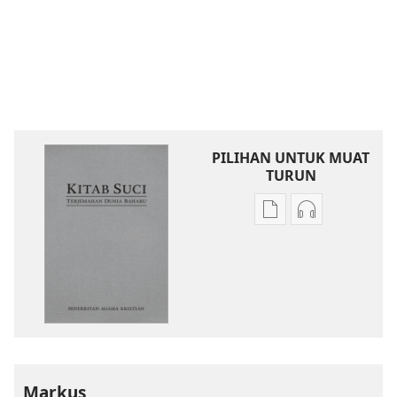
PILIHAN UNTUK MUAT
TURUN
Pilihan
Pilihan
untuk
untuk
memuat
memuat
turun
turun
bahan
audio
terbitan
Kitab
Kitab
Suci
Suci
Terjemahan
Terjemahan
Dunia
Markus