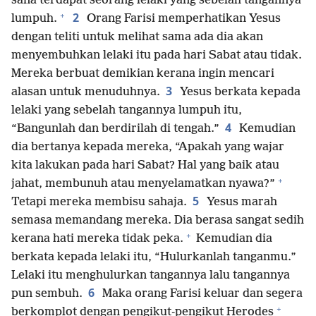
sana terdapat seorang lelaki yang sebelah tangannya
+
2
lumpuh.
Orang Farisi memperhatikan Yesus
dengan teliti untuk melihat sama ada dia akan
menyembuhkan lelaki itu pada hari Sabat atau tidak.
Mereka berbuat demikian kerana ingin mencari
3
alasan untuk menuduhnya.
Yesus berkata kepada
lelaki yang sebelah tangannya lumpuh itu,
4
“Bangunlah dan berdirilah di tengah.”
Kemudian
dia bertanya kepada mereka, “Apakah yang wajar
kita lakukan pada hari Sabat? Hal yang baik atau
+
jahat, membunuh atau menyelamatkan nyawa?”
5
Tetapi mereka membisu sahaja.
Yesus marah
semasa memandang mereka. Dia berasa sangat sedih
+
kerana hati mereka tidak peka.
Kemudian dia
berkata kepada lelaki itu, “Hulurkanlah tanganmu.”
Lelaki itu menghulurkan tangannya lalu tangannya
6
pun sembuh.
Maka orang Farisi keluar dan segera
+
berkomplot dengan pengikut-pengikut Herodes