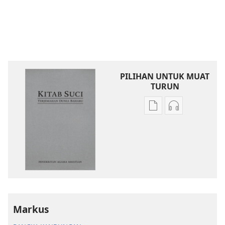
PILIHAN UNTUK MUAT
TURUN
Pilihan
Pilihan
untuk
untuk
memuat
memuat
turun
turun
bahan
audio
terbitan
Kitab
Kitab
Suci
Suci
Terjemahan
Terjemahan
Dunia
Markus
Dunia
Baharu