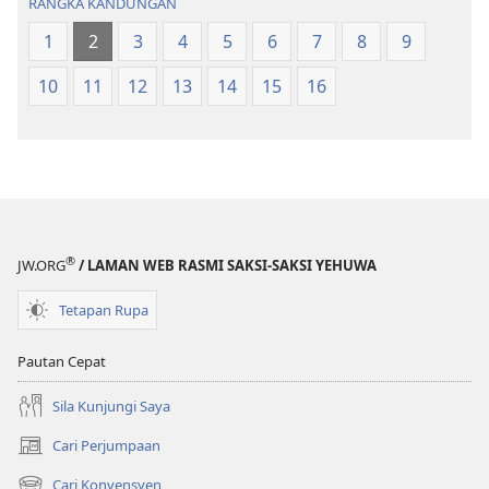
RANGKA KANDUNGAN
Baharu
1
2
3
4
5
6
7
8
9
10
11
12
13
14
15
16
®
JW.ORG
/ LAMAN WEB RASMI SAKSI-SAKSI YEHUWA
Tetapan Rupa
Pautan Cepat
Sila Kunjungi Saya
Cari Perjumpaan
(membuka
tetingkap
Cari Konvensyen