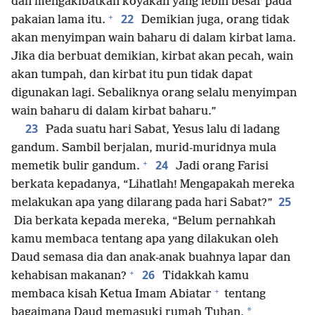
dan mengakibatkan koyakan yang lebih besar pada
+
22
pakaian lama itu.
Demikian juga, orang tidak
akan menyimpan wain baharu di dalam kirbat lama.
Jika dia berbuat demikian, kirbat akan pecah, wain
akan tumpah, dan kirbat itu pun tidak dapat
digunakan lagi. Sebaliknya orang selalu menyimpan
wain baharu di dalam kirbat baharu.”
23
Pada suatu hari Sabat, Yesus lalu di ladang
gandum. Sambil berjalan, murid-muridnya mula
+
24
memetik bulir gandum.
Jadi orang Farisi
berkata kepadanya, “Lihatlah! Mengapakah mereka
25
melakukan apa yang dilarang pada hari Sabat?”
Dia berkata kepada mereka, “Belum pernahkah
kamu membaca tentang apa yang dilakukan oleh
Daud semasa dia dan anak-anak buahnya lapar dan
+
26
kehabisan makanan?
Tidakkah kamu
+
membaca kisah Ketua Imam Abiatar
tentang
*
bagaimana Daud memasuki rumah Tuhan,