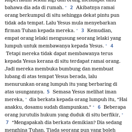
Kapernaum sekali lagi dan orang mendapat tahu
+
2
bahawa dia ada di rumah.
Akibatnya ramai
orang berkumpul di situ sehingga dekat pintu pun
tidak ada tempat. Lalu Yesus mula menyebarkan
+
3
firman Tuhan kepada mereka.
Kemudian,
empat orang lelaki mengusung seorang lelaki yang
+
4
lumpuh untuk membawanya kepada Yesus.
Tetapi mereka tidak dapat membawanya terus
kepada Yesus kerana di situ terdapat ramai orang.
Jadi mereka membuka bumbung dan membuat
lubang di atas tempat Yesus berada, lalu
menurunkan orang lumpuh itu yang berbaring di
5
atas usungannya.
Semasa Yesus melihat iman
+
mereka,
dia berkata kepada orang lumpuh itu, “Hai
+
6
anakku, dosamu sudah diampunkan.”
Beberapa
+
orang jurutulis hukum yang duduk di situ berfikir,
7
“Mengapakah dia berkata demikian? Dia sedang
menghina Tuhan. Tiada seorang pun yang boleh