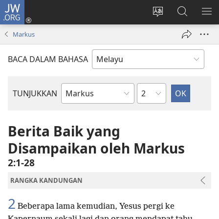
JW.ORG
Log
Masuk
Tukar
Cari
TU
(membuka
bahasa
JW.ORG
ME
Markus
tetingkap
laman
baharu)
web
BACA DALAM BAHASA
Bab
TUNJUKKAN
Buku
Bible
Berita Baik yang
Disampaikan oleh Markus
2:1-28
RANGKA KANDUNGAN
2
Beberapa lama kemudian, Yesus pergi ke