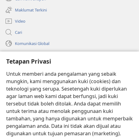
(membuka
baharu)
tetingkap
Maklumat Terkini
baharu)
Video
Cari
Komunikasi Global
Bantuan
Tetapan Privasi
Sumbangan
(membuka
Untuk memberi anda pengalaman yang sebaik
tetingkap
mungkin, kami menggunakan kuki (cookies) dan
baharu)
PERPUSTAKAAN DALAM TALIAN Watchtower
teknologi yang serupa. Sesetengah kuki diperlukan
(membuka
agar laman web kami dapat berfungsi, jadi kuki
tetingkap
®
JW Hub
baharu)
tersebut tidak boleh ditolak. Anda dapat memilih
(membuka
tetingkap
untuk terima atau menolak penggunaan kuki
®
JW Library
baharu)
tambahan, yang hanya digunakan untuk memperbaik
pengalaman anda. Data ini tidak akan dijual atau
®
Watchtower Library
digunakan untuk tujuan pemasaran (marketing).