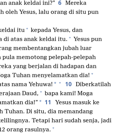
6
 anak keldai ini?”
Mereka
 oleh Yesus, lalu orang di situ pun
+
ldai itu
kepada Yesus, dan
+
di atas anak keldai itu.
Yesus pun
rang membentangkan jubah luar
ain pula memotong pelepah-pelepah
eka yang berjalan di hadapan dan
+
Moga Tuhan menyelamatkan dia!
10
+
*
 atas nama Yehuwa!
Diberkatilah
+
erajaan Daud,
bapa kami! Moga
11
*
amatkan dia!”
Yesus masuk ke
h Tuhan. Di situ, dia memandang
elilingnya. Tetapi hari sudah senja, jadi
+
12 orang rasulnya.