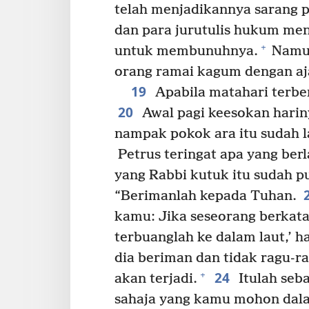
telah menjadikannya sarang 
dan para jurutulis hukum men
+
untuk membunuhnya.
Namun
orang ramai kagum dengan aj
19
Apabila matahari terbe
20
Awal pagi keesokan harin
nampak pokok ara itu sudah l
Petrus teringat apa yang berl
yang Rabbi kutuk itu sudah pu
“Berimanlah kepada Tuhan.
kamu: Jika seseorang berkata
terbuanglah ke dalam laut,’ h
dia beriman dan tidak ragu-
24
+
akan terjadi.
Itulah seb
sahaja yang kamu mohon dal