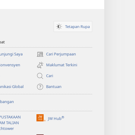
Tetapan Rupa
pat
Kunjungi Saya
Cari Perjumpaan
(membuka
tetingkap
 Konvensyen
Maklumat Terkini
baharu)
o
Cari
ikasi Global
Bantuan
bangan
PUSTAKAAN
®
JW Hub
(membuka
AM TALIAN
tetingkap
chtower
baharu)