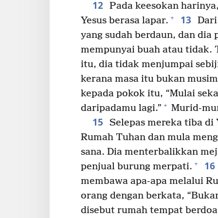
12
Pada keesokan harinya,
13
+
Yesus berasa lapar.
Dari
yang sudah berdaun, dan dia 
mempunyai buah atau tidak. 
itu, dia tidak menjumpai seb
kerana masa itu bukan musim
kepada pokok itu, “Mulai sek
+
daripadamu lagi.”
Murid-mur
15
Selepas mereka tiba di
Rumah Tuhan dan mula mengus
sana. Dia menterbalikkan me
16
+
penjual burung merpati.
membawa apa-apa melalui R
orang dengan berkata, “Bukan
disebut rumah tempat berdoa