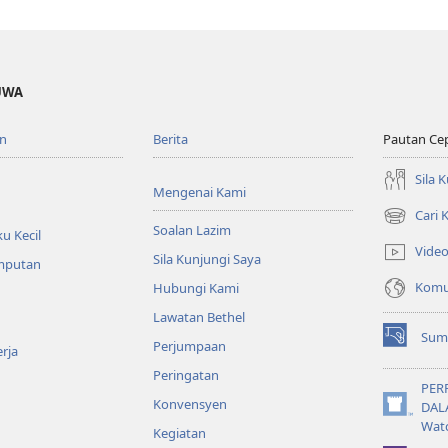
UWA
n
Berita
Pautan Ce
Sila 
Mengenai Kami
Cari
(membuka
Soalan Lazim
u Kecil
tetingkap
Vide
Sila Kunjungi Saya
baharu)
emputan
Komun
Hubungi Kami
Lawatan Bethel
Sum
Perjumpaan
(membuka
rja
tetingkap
Peringatan
baharu)
PER
Konvensyen
DAL
(membuka
Wat
Kegiatan
tetingkap