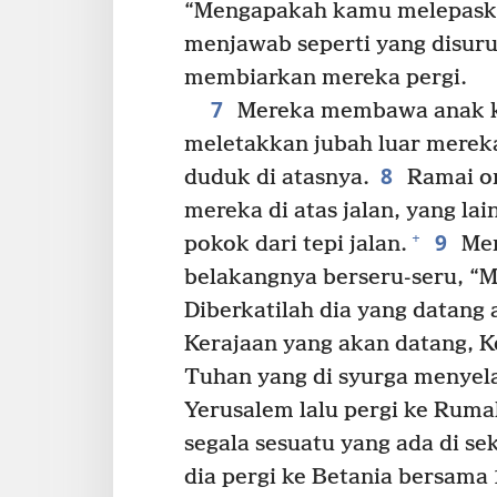
“Mengapakah kamu melepaskan
menjawab seperti yang disuruh
membiarkan mereka pergi.
7
Mereka membawa anak ke
meletakkan jubah luar mereka 
8
duduk di atasnya.
Ramai o
mereka di atas jalan, yang l
9
+
pokok dari tepi jalan.
Mer
belakangnya berseru-seru, “
Diberkatilah dia yang datang
Kerajaan yang akan datang, K
Tuhan yang di syurga menyel
Yerusalem lalu pergi ke Ruma
segala sesuatu yang ada di sek
dia pergi ke Betania bersama 