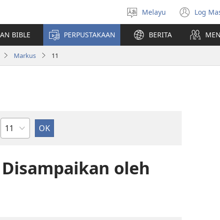
Melayu
Log Ma
Pilih
(me
Bahasa
teti
AN BIBLE
PERPUSTAKAAN
BERITA
MEN
baha
Markus
11
Bab
g Disampaikan oleh