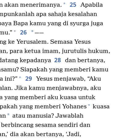
25
+
n akan menerimanya.
Apabila
ampunkanlah apa sahaja kesalahan
paya Bapa kamu yang di syurga juga
26
+
*
mu.”
——
ang ke Yerusalem. Semasa Yesus
n, para ketua imam, jurutulis hukum,
28
datang kepadanya
dan bertanya,
asamu? Siapakah yang memberi kamu
29
+
 ini?”
Yesus menjawab, “Aku
oalan. Jika kamu menjawabnya, aku
a yang memberi aku kuasa untuk
+
pakah yang memberi Yohanes
kuasa
*
an
atau manusia? Jawablah
berbincang sesama sendiri dan
an,’ dia akan bertanya, ‘Jadi,