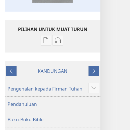
PILIHAN UNTUK MUAT TURUN
Pilihan
Pilihan
untuk
untuk
memuat
memuat
turun
turun
KANDUNGAN
bahan
audio
Sebelumnya
Seterusnya
terbitan
Kitab
Kitab
Suci
Pengenalan kepada Firman Tuhan
Tunjukkan
Suci
Terjemahan
lagi
Terjemahan
Dunia
Pendahuluan
Dunia
Baharu
Baharu
Buku-Buku Bible