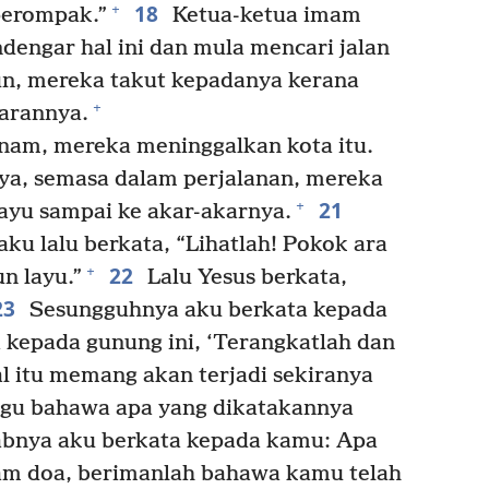
18
+
perompak.”
Ketua-ketua imam
dengar hal ini dan mula mencari jalan
, mereka takut kepadanya kerana
+
arannya.
nam, mereka meninggalkan kota itu.
ya, semasa dalam perjalanan, mereka
21
+
ayu sampai ke akar-akarnya.
aku lalu berkata, “Lihatlah! Pokok ara
22
+
n layu.”
Lalu Yesus berkata,
23
Sesungguhnya aku berkata kepada
 kepada gunung ini, ‘Terangkatlah dan
al itu memang akan terjadi sekiranya
ragu bahawa apa yang dikatakannya
abnya aku berkata kepada kamu: Apa
am doa, berimanlah bahawa kamu telah