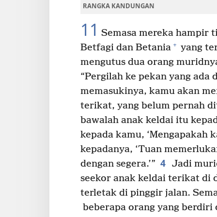
RANGKA KANDUNGAN
11
Semasa mereka hampir tib
+
Betfagi dan Betania
yang ter
mengutus dua orang muridny
“Pergilah ke pekan yang ada 
memasukinya, kamu akan men
terikat, yang belum pernah d
bawalah anak keldai itu kepa
kepada kamu, ‘Mengapakah ka
kepadanya, ‘Tuan memerlukan
4
dengan segera.’”
Jadi muri
seekor anak keldai terikat d
terletak di pinggir jalan. S
beberapa orang yang berdiri 