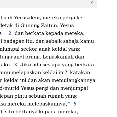
a di Yerusalem, mereka pergi ke
letak di Gunung Zaitun. Yesus
2
+
a
dan berkata kepada mereka,
di hadapan itu, dan sebaik sahaja kamu
jumpai seekor anak keldai yang
itunggangi orang. Lepaskanlah dan
3
daku.
Jika ada sesiapa yang berkata
mu melepaskan keldai ini?’ katakan
 keldai ini dan akan memulangkannya
d-murid Yesus pergi dan menjumpai
i depan pintu sebuah rumah yang
5
+
emasa mereka melepaskannya,
di situ bertanya kepada mereka,