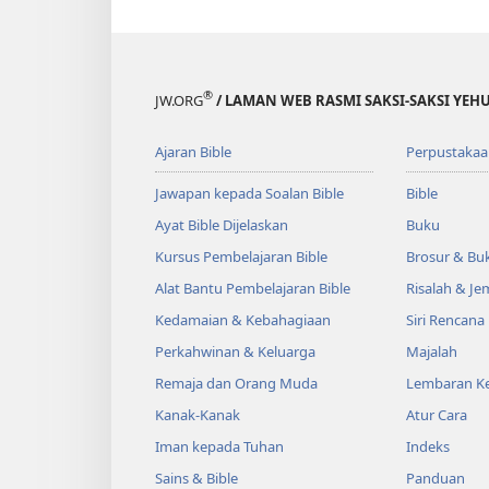
®
JW.ORG
/ LAMAN WEB RASMI SAKSI-SAKSI YEH
Ajaran Bible
Perpustakaa
Jawapan kepada Soalan Bible
Bible
Ayat Bible Dijelaskan
Buku
Kursus Pembelajaran Bible
Brosur & Buk
Alat Bantu Pembelajaran Bible
Risalah & J
Kedamaian & Kebahagiaan
Siri Rencana
Perkahwinan & Keluarga
Majalah
Remaja dan Orang Muda
Lembaran Ke
Kanak-Kanak
Atur Cara
Iman kepada Tuhan
Indeks
Sains & Bible
Panduan