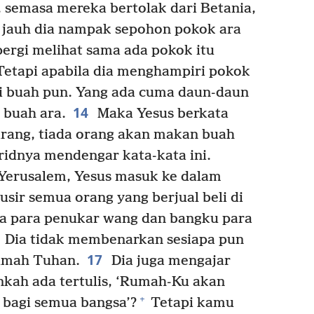
 semasa mereka bertolak dari Betania,
 jauh dia nampak sepohon pokok ara
pergi melihat sama ada pokok itu
Tetapi apabila dia menghampiri pokok
iji buah pun. Yang ada cuma daun-daun
14
 buah ara.
Maka Yesus berkata
arang, tiada orang akan makan buah
idnya mendengar kata-kata ini.
 Yerusalem, Yesus masuk ke dalam
ir semua orang yang berjual beli di
ja para penukar wang dan bangku para
Dia tidak membenarkan sesiapa pun
17
umah Tuhan.
Dia juga mengajar
kah ada tertulis, ‘Rumah-Ku akan
+
 bagi semua bangsa’?
Tetapi kamu