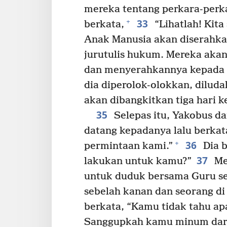
mereka tentang perkara-perk
33
+
berkata,
“Lihatlah! Kita
Anak Manusia akan diserahka
jurutulis hukum. Mereka aka
dan menyerahkannya kepada o
dia diperolok-olokkan, dilud
akan dibangkitkan tiga hari 
35
Selepas itu, Yakobus da
datang kepadanya lalu berkat
36
+
permintaan kami.”
Dia b
37
lakukan untuk kamu?”
Me
untuk duduk bersama Guru se
sebelah kanan dan seorang di 
berkata, “Kamu tidak tahu a
Sanggupkah kamu minum dari