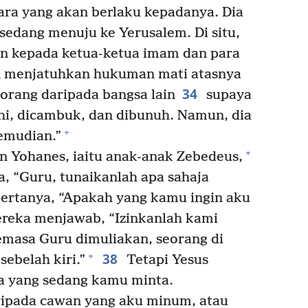
ara yang akan berlaku kepadanya. Dia
 sedang menuju ke Yerusalem. Di situ,
n kepada ketua-ketua imam dan para
n menjatuhkan hukuman mati atasnya
34
rang daripada bangsa lain
supaya
ahi, dicambuk, dan dibunuh. Namun, dia
+
kemudian.”
+
n Yohanes, iaitu anak-anak Zebedeus,
a, “Guru, tunaikanlah apa sahaja
ertanya, “Apakah yang kamu ingin aku
reka menjawab, “Izinkanlah kami
masa Guru dimuliakan, seorang di
38
+
sebelah kiri.”
Tetapi Yesus
pa yang sedang kamu minta.
pada cawan yang aku minum, atau