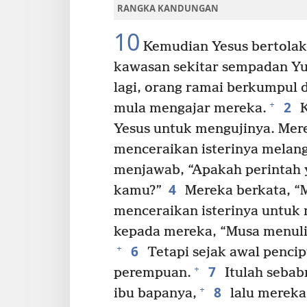
RANGKA KANDUNGAN
10
Kemudian Yesus bertolak 
kawasan sekitar sempadan Yud
lagi, orang ramai berkumpul di
2
+
mula mengajar mereka.
K
Yesus untuk mengujinya. Mer
menceraikan isterinya melan
menjawab, “Apakah perintah 
4
kamu?”
Mereka berkata, 
menceraikan isterinya untuk m
kepada mereka, “Musa menulis
6
+
Tetapi sejak awal pencip
7
+
perempuan.
Itulah sebab
8
+
ibu bapanya,
lalu mereka