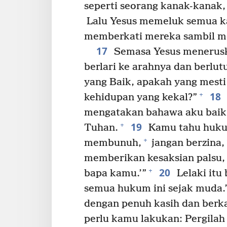
seperti seorang kanak-kanak,
Lalu Yesus memeluk semua ka
memberkati mereka sambil me
17
Semasa Yesus meneruska
berlari ke arahnya dan berlut
yang Baik, apakah yang mesti
18
+
kehidupan yang kekal?”
mengatakan bahawa aku baik?
19
+
Tuhan.
Kamu tahu huku
+
membunuh,
jangan berzina,
memberikan kesaksian palsu,
20
+
bapa kamu.’”
Lelaki itu
semua hukum ini sejak muda.
dengan penuh kasih dan berka
perlu kamu lakukan: Pergilah 