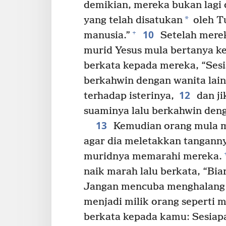
demikian, mereka bukan lagi d
*
yang telah disatukan
oleh Tu
10
+
manusia.”
Setelah merek
murid Yesus mula bertanya ke
berkata kepada mereka, “Sesi
berkahwin dengan wanita lain,
12
terhadap isterinya,
dan ji
suaminya lalu berkahwin denga
13
Kemudian orang mula 
agar dia meletakkan tanganny
muridnya memarahi mereka.
naik marah lalu berkata, “Bi
Jangan mencuba menghalang 
menjadi milik orang seperti 
berkata kepada kamu: Sesiap