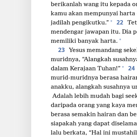
berikanlah wang itu kepada o
kamu akan mempunyai harta d
22
+
jadilah pengikutku.”
Teta
mendengar jawapan itu. Dia pe
+
memiliki banyak harta.
23
Yesus memandang sekeli
muridnya, “Alangkah susahny
24
+
dalam Kerajaan Tuhan!”
murid-muridnya berasa hairan
anakku, alangkah susahnya u
Adalah lebih mudah bagi see
daripada orang yang kaya me
berasa semakin hairan dan b
siapakah yang dapat diselama
lalu berkata, “Hal ini mustahi