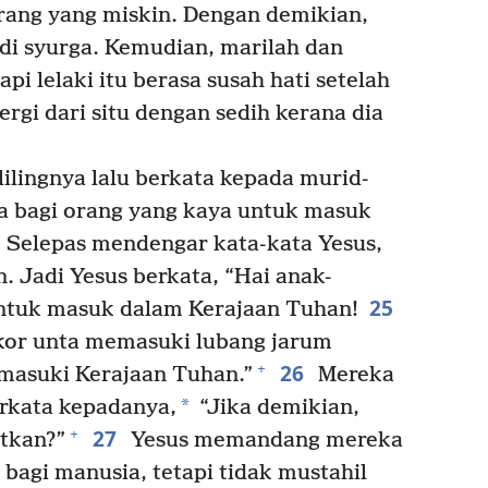
rang yang miskin. Dengan demikian,
i syurga. Kemudian, marilah dan
pi lelaki itu berasa susah hati setelah
rgi dari situ dengan sedih kerana dia
lingnya lalu berkata kepada murid-
a bagi orang yang kaya untuk masuk
Selepas mendengar kata-kata Yesus,
. Jadi Yesus berkata, “Hai anak-
25
ntuk masuk dalam Kerajaan Tuhan!
kor unta memasuki lubang jarum
26
+
masuki Kerajaan Tuhan.”
Mereka
*
erkata kepadanya,
“Jika demikian,
27
+
tkan?”
Yesus memandang mereka
l bagi manusia, tetapi tidak mustahil