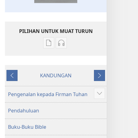
PILIHAN UNTUK MUAT TURUN
Pilihan
Pilihan
untuk
untuk
memuat
memuat
turun
turun
KANDUNGAN
bahan
audio
Sebelumnya
Seterusnya
terbitan
Kitab
Kitab
Suci
Pengenalan kepada Firman Tuhan
Tunjukkan
Suci
Terjemahan
lagi
Terjemahan
Dunia
Pendahuluan
Dunia
Baharu
Baharu
Buku-Buku Bible