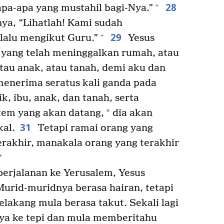
28
+
apa-apa yang mustahil bagi-Nya.”
ya, “Lihatlah! Kami sudah
29
+
lalu mengikut Guru.”
Yesus
a yang telah meninggalkan rumah, atau
atau anak, atau tanah, demi aku dan
enerima seratus kali ganda pada
, ibu, anak, dan tanah, serta
*
tem yang akan datang,
dia akan
31
al.
Tetapi ramai orang yang
rakhir, manakala orang yang terakhir
+
rjalanan ke Yerusalem, Yesus
Murid-muridnya berasa hairan, tetapi
elakang mula berasa takut. Sekali lagi
ya ke tepi dan mula memberitahu