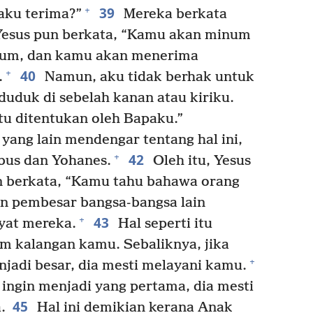
39
+
aku terima?”
Mereka berkata
Yesus pun berkata, “Kamu akan minum
num, dan kamu akan menerima
40
+
.
Namun, aku tidak berhak untuk
uduk di sebelah kanan atau kiriku.
tu ditentukan oleh Bapaku.”
ang lain mendengar tentang hal ini,
42
+
bus dan Yohanes.
Oleh itu, Yesus
 berkata, “Kamu tahu bahawa orang
an pembesar bangsa-bangsa lain
43
+
yat mereka.
Hal seperti itu
am kalangan kamu. Sebaliknya, jika
+
njadi besar, dia mesti melayani kamu.
ingin menjadi yang pertama, dia mesti
45
.
Hal ini demikian kerana Anak