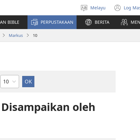
Melayu
Log Ma
Pilih
(me
Bahasa
teti
AN BIBLE
PERPUSTAKAAN
BERITA
MEN
baha
Markus
10
Bab
g Disampaikan oleh