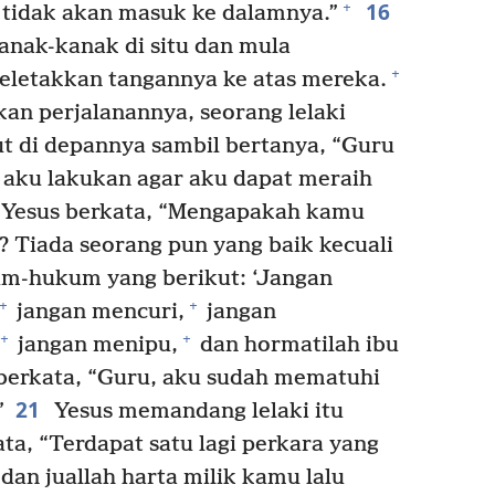
16
+
 tidak akan masuk ke dalamnya.”
nak-kanak di situ dan mula
+
letakkan tangannya ke atas mereka.
n perjalanannya, seorang lelaki
ut di depannya sambil bertanya, “Guru
 aku lakukan agar aku dapat meraih
Yesus berkata, “Mengapakah kamu
 Tiada seorang pun yang baik kecuali
m-hukum yang berikut: ‘Jangan
+
+
jangan mencuri,
jangan
+
+
jangan menipu,
dan hormatilah ibu
 berkata, “Guru, aku sudah mematuhi
21
”
Yesus memandang lelaki itu
ta, “Terdapat satu lagi perkara yang
dan juallah harta milik kamu lalu