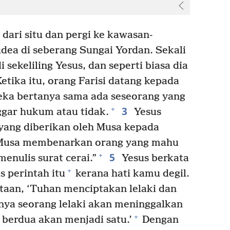
dari situ dan pergi ke kawasan-
ea di seberang Sungai Yordan. Sekali
 sekeliling Yesus, dan seperti biasa dia
etika itu, orang Farisi datang kepada
eka bertanya sama ada seseorang yang
3
+
ggar hukum atau tidak.
Yesus
yang diberikan oleh Musa kepada
“Musa membenarkan orang yang mahu
5
+
enulis surat cerai.”
Yesus berkata
+
 perintah itu
kerana hati kamu degil.
taan, ‘Tuhan menciptakan lelaki dan
nya seorang lelaki akan meninggalkan
+
 berdua akan menjadi satu.’
Dengan