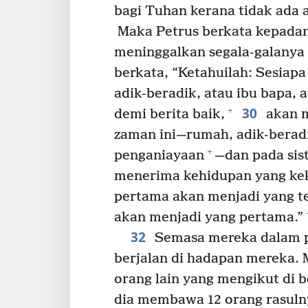
bagi Tuhan kerana tidak ada 
Maka Petrus berkata kepadan
meninggalkan segala-galanya 
berkata, “Ketahuilah: Sesiap
adik-beradik, atau ibu bapa, 
30
+
demi berita baik,
akan m
zaman ini—rumah, adik-beradik
+
penganiayaan
—dan pada sis
menerima kehidupan yang kek
pertama akan menjadi yang te
akan menjadi yang pertama.”
32
Semasa mereka dalam pe
berjalan di hadapan mereka. 
orang lain yang mengikut di b
dia membawa 12 orang rasuln