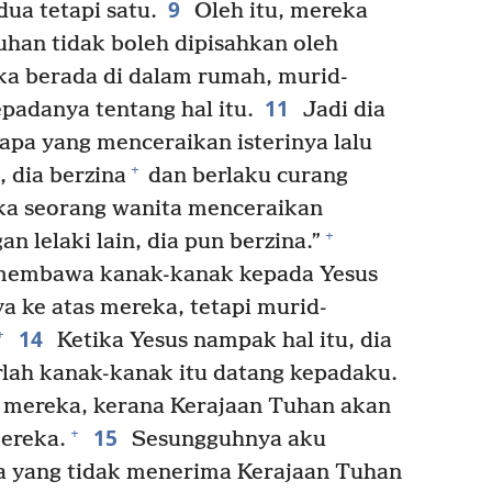
9
ua tetapi satu.
Oleh itu, mereka
han tidak boleh dipisahkan oleh
a berada di dalam rumah, murid-
11
padanya tentang hal itu.
Jadi dia
apa yang menceraikan isterinya lalu
+
 dia berzina
dan berlaku curang
ka seorang wanita menceraikan
+
n lelaki lain, dia pun berzina.”
membawa kanak-kanak kepada Yesus
a ke atas mereka, tetapi murid-
14
+
Ketika Yesus nampak hal itu, dia
arlah kanak-kanak itu datang kepadaku.
mereka, kerana Kerajaan Tuhan akan
15
+
mereka.
Sesungguhnya aku
a yang tidak menerima Kerajaan Tuhan