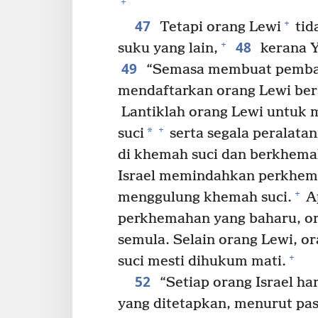
+
47
+
Tetapi orang Lewi
tid
48
+
suku yang lain,
kerana Y
49
“Semasa membuat pemban
mendaftarkan orang Lewi bers
Lantiklah orang Lewi untu
+
*
suci
serta segala peralata
di khemah suci dan berkhemah
Israel memindahkan perkhem
+
menggulung khemah suci.
Ap
perkhemahan yang baharu, o
semula. Selain orang Lewi, 
+
suci mesti dihukum mati.
52
“Setiap orang Israel h
yang ditetapkan, menurut pa