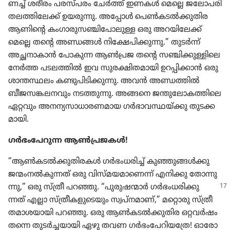
ണച്ച്‌ ശരീരം പരസ്‌പരം ചേർത്ത്‌ ഇണകൾ മെല്ലെ ജലോ​പ​രി​
ത​ല​ത്തി​ലേക്ക്‌ ഉയരുന്നു. അപ്പോൾ പെൺക​ടൽക്കു​തിര
ആണിന്റെ കംഗാ​രു​സ​ഞ്ചി​പോ​ലുള്ള ഒരു അറയി​ലേക്ക്‌
മെല്ലെ തന്റെ അണ്ഡങ്ങൾ നിക്ഷേ​പി​ക്കു​ന്നു.” തുടർന്ന്‌
അച്ഛനാ​കാൻ പോകുന്ന ആൺപ്രജ തന്റെ സഞ്ചിക്കു​ള്ളി​ലെ
നേർത്ത പടലത്തിൽ ഇവ സുരക്ഷി​ത​മാ​യി ഉറപ്പി​ക്കാൻ ഒരു
ശാന്തസ്ഥലം കണ്ടുപി​ടി​ക്കു​ന്നു. അവൻ അണ്ഡത്തിൽ
ബീജസ​ങ്ക​ല​ന​വും നടത്തുന്നു. അങ്ങനെ ജന്തു​ലോ​ക​ത്തി​ലെ
ഏറ്റവും അനന്യ​സാ​ധാ​ര​ണ​മായ ഗർഭാ​വ​സ്ഥ​യ്‌ക്കു തുടക്ക​
മാ​യി.
ഗർഭം​പേ​റുന്ന ആൺപ്ര​ജകൾ!
“ആൺകടൽക്കു​തി​രകൾ ഗർഭം​ധ​രിച്ച്‌ കുഞ്ഞു​ങ്ങൾക്കു
ജന്മംനൽകു​ന്നത്‌ ഒരു വിസ്‌മ​യ​മാ​ണെന്ന്‌ എനിക്കു തോന്നു​
ന്നു,”
ഒരു സ്‌ത്രീ പറഞ്ഞു. “പുരു​ഷ​ന്മാർ ഗർഭം​ധ​രി​ക്കു​
ന്നത്‌ എല്ലാ സ്‌ത്രീ​ക​ളു​ടെ​യും സ്വപ്‌ന​മാണ്‌,” മറ്റൊരു സ്‌ത്രീ
തമാശ​യാ​യി പറഞ്ഞു. ഒരു ആൺകടൽക്കു​തിര ഒറ്റവർഷം​
തന്നെ തുടർച്ച​യാ​യി ഏഴു തവണ ഗർഭം​പേ​റി​യ​ത്രേ! ഓരോ​