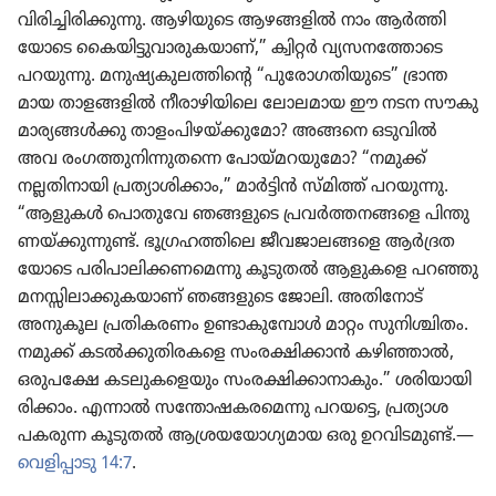
വിരി​ച്ചി​രി​ക്കു​ന്നു. ആഴിയു​ടെ ആഴങ്ങളിൽ നാം ആർത്തി​
യോ​ടെ കൈയി​ട്ടു​വാ​രു​ക​യാണ്‌,” ക്വിറ്റർ വ്യസന​ത്തോ​ടെ
പറയുന്നു. മനുഷ്യ​കു​ല​ത്തി​ന്റെ “പുരോ​ഗ​തി​യു​ടെ” ഭ്രാന്ത​
മായ താളങ്ങ​ളിൽ നീരാ​ഴി​യി​ലെ ലോല​മായ ഈ നടന സൗകു​
മാ​ര്യ​ങ്ങൾക്കു താളം​പി​ഴ​യ്‌ക്കു​മോ? അങ്ങനെ ഒടുവിൽ
അവ രംഗത്തു​നി​ന്നു​തന്നെ പോയ്‌മ​റ​യു​മോ? “നമുക്ക്‌
നല്ലതി​നാ​യി പ്രത്യാ​ശി​ക്കാം,” മാർട്ടിൻ സ്‌മിത്ത്‌ പറയുന്നു.
“ആളുകൾ പൊതു​വേ ഞങ്ങളുടെ പ്രവർത്ത​ന​ങ്ങളെ പിന്തു​
ണ​യ്‌ക്കു​ന്നുണ്ട്‌. ഭൂഗ്ര​ഹ​ത്തി​ലെ ജീവജാ​ല​ങ്ങളെ ആർദ്ര​ത​
യോ​ടെ പരിപാ​ലി​ക്ക​ണ​മെന്നു കൂടുതൽ ആളുകളെ പറഞ്ഞു
മനസ്സി​ലാ​ക്കു​ക​യാണ്‌ ഞങ്ങളുടെ ജോലി. അതി​നോട്‌
അനുകൂല പ്രതി​ക​രണം ഉണ്ടാകു​മ്പോൾ മാറ്റം സുനി​ശ്ചി​തം.
നമുക്ക്‌ കടൽക്കു​തി​ര​കളെ സംരക്ഷി​ക്കാൻ കഴിഞ്ഞാൽ,
ഒരുപക്ഷേ കടലു​ക​ളെ​യും സംരക്ഷി​ക്കാ​നാ​കും.” ശരിയാ​യി​
രി​ക്കാം. എന്നാൽ സന്തോ​ഷ​ക​ര​മെന്നു പറയട്ടെ, പ്രത്യാശ
പകരുന്ന കൂടുതൽ ആശ്രയ​യോ​ഗ്യ​മായ ഒരു ഉറവി​ട​മുണ്ട്‌.—
വെളി​പ്പാ​ടു 14:7
.