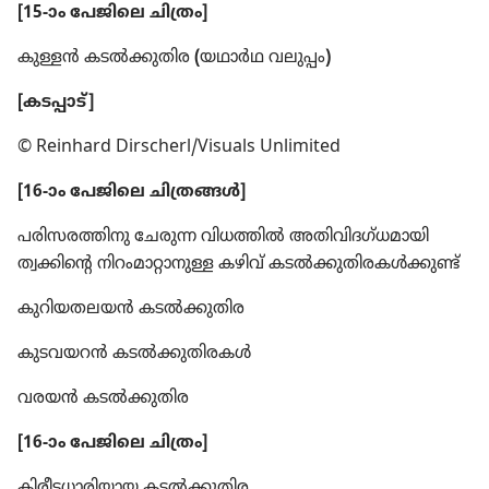
[15-ാം പേജിലെ ചിത്രം]
കുള്ളൻ കടൽക്കു​തിര
(
യഥാർഥ വലുപ്പം
)
[കടപ്പാട്‌]
© Reinhard Dirscherl/Visuals Unlimited
[16-ാം പേജിലെ ചിത്രങ്ങൾ]
പരിസരത്തിനു ചേരുന്ന വിധത്തിൽ അതിവി​ദ​ഗ്‌ധ​മാ​യി
ത്വക്കിന്റെ നിറം​മാ​റ്റാ​നുള്ള കഴിവ്‌ കടൽക്കു​തി​ര​കൾക്കുണ്ട്‌
കുറിയതലയൻ കടൽക്കു​തി​ര
കുടവയറൻ കടൽക്കു​തി​ര​കൾ
വരയൻ കടൽക്കു​തി​ര
[16-ാം പേജിലെ ചിത്രം]
കിരീടധാരിയായ കടൽക്കു​തി​ര