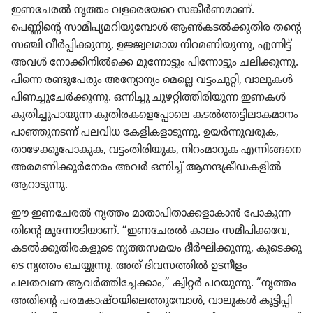
ഇണചേരൽ നൃത്തം വളരെ​യേറെ സങ്കീർണ​മാണ്‌.
പെണ്ണിന്റെ സാമീ​പ്യ​മ​റി​യു​മ്പോൾ ആൺകടൽക്കു​തിര തന്റെ
സഞ്ചി വീർപ്പി​ക്കു​ന്നു, ഉജ്ജ്വല​മായ നിറമ​ണി​യു​ന്നു, എന്നിട്ട്‌
അവൾ നോക്കി​നിൽക്കെ മുന്നോ​ട്ടും പിന്നോ​ട്ടും ചലിക്കു​ന്നു.
പിന്നെ രണ്ടു​പേ​രും അന്യോ​ന്യം മെല്ലെ വട്ടംചു​റ്റി, വാലുകൾ
പിണച്ചു​ചേർക്കു​ന്നു. ഒന്നിച്ചു ചുഴറ്റി​ത്തി​രി​യുന്ന ഇണകൾ
കുതി​ച്ചു​പാ​യുന്ന കുതി​ര​ക​ളെ​പ്പോ​ലെ കടൽത്ത​ട്ടി​ലാ​ക​മാ​നം
പാഞ്ഞു​ന​ടന്ന്‌ പലവിധ കേളി​ക​ളാ​ടു​ന്നു. ഉയർന്നു​വ​രുക,
താഴേ​ക്കു​പോ​കുക, വട്ടംതി​രി​യുക, നിറം​മാ​റുക എന്നിങ്ങനെ
അരമണി​ക്കൂർനേരം അവർ ഒന്നിച്ച്‌ ആനന്ദ​ക്രീ​ഡ​ക​ളിൽ
ആറാടു​ന്നു.
ഈ ഇണചേരൽ നൃത്തം മാതാ​പി​താ​ക്ക​ളാ​കാൻ പോകു​ന്ന​
തി​ന്റെ മുന്നോ​ടി​യാണ്‌. “ഇണചേരൽ കാലം സമീപി​ക്കവേ,
കടൽക്കു​തി​ര​ക​ളു​ടെ നൃത്തസ​മയം ദീർഘി​ക്കു​ന്നു, കൂടെ​ക്കൂ​
ടെ നൃത്തം ചെയ്യുന്നു. അത്‌ ദിവസ​ത്തിൽ ഉടനീളം
പലതവണ ആവർത്തി​ച്ചേ​ക്കാം,” ക്വിറ്റർ പറയുന്നു. “നൃത്തം
അതിന്റെ പരമകാ​ഷ്‌ഠ​യി​ലെ​ത്തു​മ്പോൾ, വാലുകൾ കൂട്ടി​പ്പി​