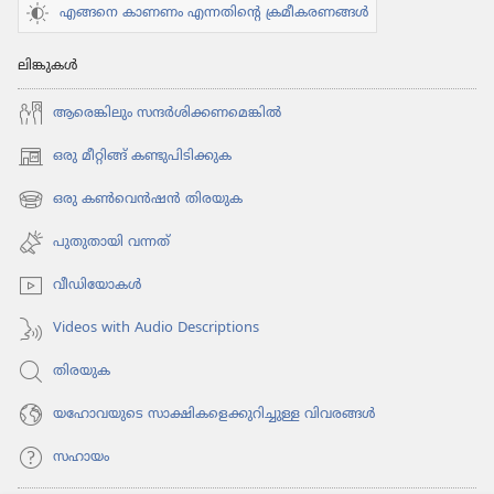
എങ്ങനെ കാണണം എന്നതിന്റെ ക്രമീകരണങ്ങൾ
ലിങ്കുകൾ
ആരെങ്കി​ലും സന്ദർശി​ക്ക​ണ​മെ​ങ്കിൽ
ഒരു മീറ്റിങ്ങ് കണ്ടുപിടിക്കുക
(പുതിയ
പേജ്
ഒരു കൺവെൻഷൻ തിരയുക
(പുതിയ
തുറക്കുക)
പേജ്
പുതുതായി വന്നത്‌
തുറക്കുക)
വീഡി​യോ​കൾ
Videos with Audio Descriptions
തിരയുക
യഹോവയുടെ സാക്ഷികളെക്കുറിച്ചുള്ള വിവരങ്ങൾ
സഹായം