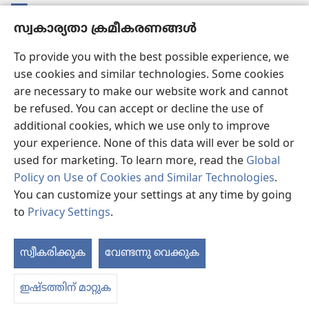
സംഭാവനകൾ
(പുതിയ
സ്വകാര്യതാ ക്രമീകരണങ്ങൾ
പേജ്
തുറക്കുക)
വാച്ച്ടവര്‍ ഓണ്‍ലൈന്‍ ലൈബ്രറി
To provide you with the best possible experience, we
(പുതിയ
use cookies and similar technologies. Some cookies
പേജ്
JW ഹബ്ബ്
തുറക്കുക)
are necessary to make our website work and cannot
(പുതിയ
be refused. You can accept or decline the use of
പേജ്
JW ലൈ​ബ്ര​റി
തുറക്കുക)
additional cookies, which we use only to improve
your experience. None of this data will ever be sold or
വാച്ച്‌ടവർ ലൈ​ബ്രറി
used for marketing. To learn more, read the
Global
Policy on Use of Cookies and Similar Technologies
.
You can customize your settings at any time by going
to
Privacy Settings
.
Copyright
© 2026 Watch Tower Bible and Tract Society of Pennsylvania.
ഉപയോഗിക്കുന്നതിനുള്ള വ്യവസ്ഥകള്‍
|
സ്വകാര്യതാ നയം
|
സ്വകാര്യതാ
സ്വീകരിക്കുക
വേണ്ടന്നു വെക്കുക
ഉള
ക്രമീകരണങ്ങൾ
ക
ഇഷ്ടത്തിന് മാറ്റുക