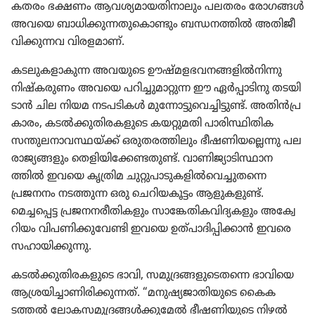
ക​തരം ഭക്ഷണം ആവശ്യ​മാ​യ​തി​നാ​ലും പലതരം രോഗങ്ങൾ
അവയെ ബാധി​ക്കു​ന്ന​തു​കൊ​ണ്ടും ബന്ധനത്തിൽ അതിജീ​
വി​ക്കു​ന്നവ വിരള​മാണ്‌.
കടലു​ക​ളാ​കു​ന്ന അവയുടെ ഊഷ്‌മ​ള​ഭ​വ​ന​ങ്ങ​ളിൽനി​ന്നു
നിഷ്‌ക​രു​ണം അവയെ പറിച്ചു​മാ​റ്റുന്ന ഈ ഏർപ്പാ​ടി​നു തടയി​
ടാൻ ചില നിയമ നടപടി​കൾ മുന്നോ​ട്ടു​വെ​ച്ചി​ട്ടുണ്ട്‌. അതിൻപ്ര​
കാ​രം, കടൽക്കു​തി​ര​ക​ളു​ടെ കയറ്റു​മതി പാരി​സ്ഥി​തിക
സന്തുല​നാ​വ​സ്ഥ​യ്‌ക്ക്‌ ഒരുത​ര​ത്തി​ലും ഭീഷണി​യ​ല്ലെന്നു പല
രാജ്യ​ങ്ങ​ളും തെളി​യി​ക്കേ​ണ്ട​തുണ്ട്‌. വാണി​ജ്യാ​ടി​സ്ഥാ​ന​
ത്തിൽ ഇവയെ കൃത്രിമ ചുറ്റു​പാ​ടു​ക​ളിൽവെ​ച്ചു​തന്നെ
പ്രജനനം നടത്തുന്ന ഒരു ചെറി​യ​കൂ​ട്ടം ആളുക​ളുണ്ട്‌.
മെച്ചപ്പെട്ട പ്രജന​ന​രീ​തി​ക​ളും സാങ്കേ​തി​ക​വി​ദ്യ​ക​ളും അക്വേ​
റി​യം വിപണി​ക്കു​വേണ്ടി ഇവയെ ഉത്‌പാ​ദി​പ്പി​ക്കാൻ ഇവരെ
സഹായി​ക്കു​ന്നു.
കടൽക്കു​തി​ര​ക​ളു​ടെ ഭാവി, സമു​ദ്ര​ങ്ങ​ളു​ടെ​തന്നെ ഭാവിയെ
ആശ്രയി​ച്ചാ​ണി​രി​ക്കു​ന്നത്‌. “മനുഷ്യ​ജാ​തി​യു​ടെ കൈക​
ടത്തൽ ലോക​സ​മു​ദ്ര​ങ്ങൾക്കു​മേൽ ഭീഷണി​യു​ടെ നിഴൽ