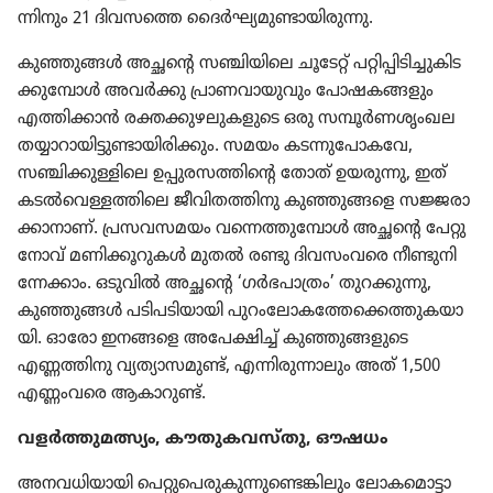
ന്നി​നും 21 ദിവസത്തെ ദൈർഘ്യ​മു​ണ്ടാ​യി​രു​ന്നു.
കുഞ്ഞുങ്ങൾ അച്ഛന്റെ സഞ്ചിയി​ലെ ചൂടേറ്റ്‌ പറ്റിപ്പി​ടി​ച്ചു​കി​ട​
ക്കു​മ്പോൾ അവർക്കു പ്രാണ​വാ​യു​വും പോഷ​ക​ങ്ങ​ളും
എത്തിക്കാൻ രക്തക്കു​ഴ​ലു​ക​ളു​ടെ ഒരു സമ്പൂർണ​ശൃം​ഖല
തയ്യാറാ​യി​ട്ടു​ണ്ടാ​യി​രി​ക്കും. സമയം കടന്നു​പോ​കവേ,
സഞ്ചിക്കു​ള്ളി​ലെ ഉപ്പുര​സ​ത്തി​ന്റെ തോത്‌ ഉയരുന്നു, ഇത്‌
കടൽവെ​ള്ള​ത്തി​ലെ ജീവി​ത​ത്തി​നു കുഞ്ഞു​ങ്ങളെ സജ്ജരാ​
ക്കാ​നാണ്‌. പ്രസവ​സ​മയം വന്നെത്തു​മ്പോൾ അച്ഛന്റെ പേറ്റു​
നോവ്‌ മണിക്കൂ​റു​കൾ മുതൽ രണ്ടു ദിവസം​വരെ നീണ്ടു​നി​
ന്നേ​ക്കാം. ഒടുവിൽ അച്ഛന്റെ ‘ഗർഭപാ​ത്രം’ തുറക്കു​ന്നു,
കുഞ്ഞുങ്ങൾ പടിപ​ടി​യാ​യി പുറം​ലോ​ക​ത്തേ​ക്കെ​ത്തു​ക​യാ​
യി. ഓരോ ഇനങ്ങളെ അപേക്ഷിച്ച്‌ കുഞ്ഞു​ങ്ങ​ളു​ടെ
എണ്ണത്തിനു വ്യത്യാ​സ​മുണ്ട്‌, എന്നിരു​ന്നാ​ലും അത്‌ 1,500
എണ്ണംവരെ ആകാറുണ്ട്‌.
വളർത്തു​മ​ത്സ്യം, കൗതു​ക​വ​സ്‌തു, ഔഷധം
അനവധി​യാ​യി പെറ്റു​പെ​രു​കു​ന്നു​ണ്ടെ​ങ്കി​ലും ലോക​മൊ​ട്ടാ​