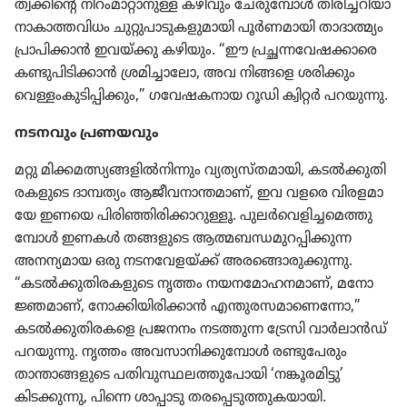
ത്വക്കിന്റെ നിറം​മാ​റ്റാ​നുള്ള കഴിവും ചേരു​മ്പോൾ തിരി​ച്ച​റി​യാ​
നാ​കാ​ത്ത​വി​ധം ചുറ്റു​പാ​ടു​ക​ളു​മാ​യി പൂർണ​മാ​യി താദാ​ത്മ്യം
പ്രാപി​ക്കാൻ ഇവയ്‌ക്കു കഴിയും. “ഈ പ്രച്ഛന്ന​വേ​ഷ​ക്കാ​രെ
കണ്ടുപി​ടി​ക്കാൻ ശ്രമി​ച്ചാ​ലോ, അവ നിങ്ങളെ ശരിക്കും
വെള്ളം​കു​ടി​പ്പി​ക്കും,” ഗവേഷ​ക​നായ റൂഡി ക്വിറ്റർ പറയുന്നു.
നടനവും പ്രണയ​വും
മറ്റു മിക്കമ​ത്സ്യ​ങ്ങ​ളിൽനി​ന്നും വ്യത്യ​സ്‌ത​മാ​യി, കടൽക്കു​തി​
ര​ക​ളു​ടെ ദാമ്പത്യം ആജീവ​നാ​ന്ത​മാണ്‌, ഇവ വളരെ വിരള​മാ​
യേ ഇണയെ പിരി​ഞ്ഞി​രി​ക്കാ​റു​ള്ളൂ. പുലർവെ​ളി​ച്ച​മെ​ത്തു​
മ്പോൾ ഇണകൾ തങ്ങളുടെ ആത്മബന്ധ​മു​റ​പ്പി​ക്കുന്ന
അനന്യ​മായ ഒരു നടന​വേ​ള​യ്‌ക്ക്‌ അരങ്ങൊ​രു​ക്കു​ന്നു.
“കടൽക്കു​തി​ര​ക​ളു​ടെ നൃത്തം നയന​മോ​ഹ​ന​മാണ്‌, മനോ​
ജ്ഞ​മാണ്‌, നോക്കി​യി​രി​ക്കാൻ എന്തുര​സ​മാ​ണെ​ന്നോ,”
കടൽക്കു​തി​ര​കളെ പ്രജനനം നടത്തുന്ന ട്രേസി വാർലാൻഡ്‌
പറയുന്നു. നൃത്തം അവസാ​നി​ക്കു​മ്പോൾ രണ്ടു​പേ​രും
താന്താ​ങ്ങ​ളു​ടെ പതിവു​സ്ഥ​ല​ത്തു​പോ​യി ‘നങ്കൂര​മി​ട്ടു’
കിടക്കു​ന്നു, പിന്നെ ശാപ്പാടു തരപ്പെ​ടു​ത്തു​ക​യാ​യി.