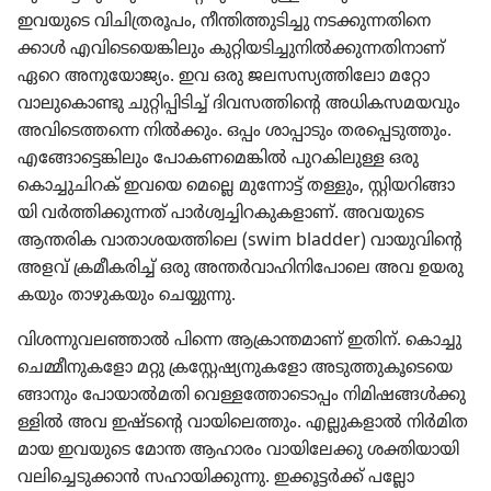
ഇവയുടെ വിചി​ത്ര​രൂ​പം, നീന്തി​ത്തു​ടി​ച്ചു നടക്കു​ന്ന​തി​നെ​
ക്കാൾ എവി​ടെ​യെ​ങ്കി​ലും കുറ്റി​യ​ടി​ച്ചു​നിൽക്കു​ന്ന​തി​നാണ്‌
ഏറെ അനു​യോ​ജ്യം. ഇവ ഒരു ജലസസ്യ​ത്തി​ലോ മറ്റോ
വാലു​കൊ​ണ്ടു ചുറ്റി​പ്പി​ടിച്ച്‌ ദിവസ​ത്തി​ന്റെ അധിക​സ​മ​യ​വും
അവി​ടെ​ത്തന്നെ നിൽക്കും. ഒപ്പം ശാപ്പാ​ടും തരപ്പെ​ടു​ത്തും.
എങ്ങോ​ട്ടെ​ങ്കി​ലും പോക​ണ​മെ​ങ്കിൽ പുറകി​ലുള്ള ഒരു
കൊച്ചു​ചി​റക്‌ ഇവയെ മെല്ലെ മുന്നോട്ട്‌ തള്ളും, സ്റ്റിയറി​ങ്ങാ​
യി വർത്തി​ക്കു​ന്നത്‌ പാർശ്വ​ച്ചി​റ​കു​ക​ളാണ്‌. അവയുടെ
ആന്തരിക വാതാ​ശ​യ​ത്തി​ലെ (swim bladder) വായു​വി​ന്റെ
അളവ്‌ ക്രമീ​ക​രിച്ച്‌ ഒരു അന്തർവാ​ഹി​നി​പോ​ലെ അവ ഉയരു​
ക​യും താഴു​ക​യും ചെയ്യുന്നു.
വിശന്നു​വ​ല​ഞ്ഞാൽ പിന്നെ ആക്രാ​ന്ത​മാണ്‌ ഇതിന്‌. കൊച്ചു​
ചെ​മ്മീ​നു​ക​ളോ മറ്റു ക്രസ്റ്റേ​ഷ്യ​നു​ക​ളോ അടുത്തു​കൂ​ടെ​യെ​
ങ്ങാ​നും പോയാൽമതി വെള്ള​ത്തോ​ടൊ​പ്പം നിമി​ഷ​ങ്ങൾക്കു​
ള്ളിൽ അവ ഇഷ്ടന്റെ വായി​ലെ​ത്തും. എല്ലുക​ളാൽ നിർമി​ത​
മായ ഇവയുടെ മോന്ത ആഹാരം വായി​ലേക്കു ശക്തിയാ​യി
വലി​ച്ചെ​ടു​ക്കാൻ സഹായി​ക്കു​ന്നു. ഇക്കൂട്ടർക്ക്‌ പല്ലോ