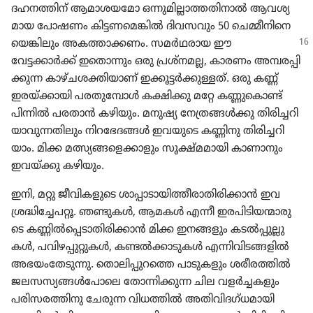
ദഹനത്തിന്‌ ആമാശ​യ​മോ ഒന്നുമി​ല്ലാ​ത്ത​തി​നാൽ ആവശ്യ​
മായ പോഷണം കിട്ടണ​മെ​ങ്കിൽ ദിവസ​വും 50 ചെമ്മീ​നി​നെ​
യെ​ങ്കി​ലും അകത്താ​ക്കണം.
സമർഥ​രായ ഈ
വേട്ടക്കാർക്ക്‌ ഇതൊ​ന്നും ഒരു പ്രശ്‌നമല്ല, കാരണം അമ്പരപ്പി​
ക്കുന്ന കാഴ്‌ച​ശ​ക്തി​യാണ്‌ ഇക്കൂട്ടർക്കു​ള്ളത്‌. ഒരു കണ്ണ്‌
ഇരയ്‌ക്കാ​യി പരതു​മ്പോൾ കക്ഷിക്കു മറ്റേ കണ്ണു​കൊണ്ട്‌
പിന്നിൽ പരതാൻ കഴിയും. മനുഷ്യ നേത്ര​ങ്ങൾക്കു തിരി​ച്ച​റി​
യാ​വു​ന്ന​തി​ലും നിറ​ഭേ​ദങ്ങൾ ഇവയുടെ കണ്ണിനു തിരി​ച്ച​റി​
യാം. മിക്ക മത്സ്യങ്ങ​ളെ​ക്കാ​ളും സൂക്ഷ്‌മ​മാ​യി കാണാ​നും
ഇവയ്‌ക്കു കഴിയും.
ഇനി, മറ്റു ജീവി​ക​ളു​ടെ ശാപ്പാ​ടാ​യി​ത്തീ​രാ​തി​രി​ക്കാൻ ഇവ
ശ്രദ്ധി​ച്ചേ​പറ്റൂ. ഞണ്ടുകൾ, ആമകൾ എന്നീ ഇരപി​ടി​യ​ന്മാ​രു​
ടെ കണ്ണിൽപ്പെ​ടാ​തി​രി​ക്കാൻ മിക്ക ഇനങ്ങളും കടൽപ്പു​ല്ലു​
കൾ, പവിഴ​പ്പു​റ്റു​കൾ, കണ്ടൽക്കാ​ടു​കൾ എന്നിവി​ട​ങ്ങ​ളിൽ
അഭയം​തേ​ടു​ന്നു. തൊലി​പ്പു​റത്തെ പാടു​ക​ളും ശരീര​ത്തിൽ
ജലസസ്യ​ങ്ങൾപോ​ലെ തോന്നി​ക്കുന്ന ചില വളർച്ച​ക​ളും
പരിസ​ര​ത്തി​നു ചേരുന്ന വിധത്തിൽ അതിവി​ദ​ഗ്‌ധ​മാ​യി