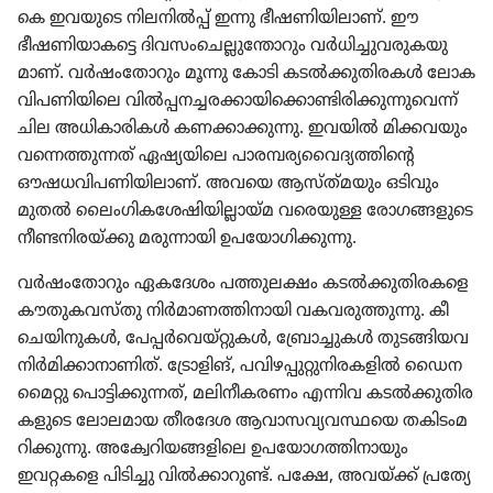
കെ ഇവയുടെ നിലനിൽപ്പ്‌ ഇന്നു ഭീഷണി​യി​ലാണ്‌. ഈ
ഭീഷണി​യാ​കട്ടെ ദിവസം​ചെ​ല്ലു​ന്തോ​റും വർധി​ച്ചു​വ​രു​ക​യു​
മാണ്‌. വർഷം​തോ​റും മൂന്നു കോടി കടൽക്കു​തി​രകൾ ലോക​
വി​പ​ണി​യി​ലെ വിൽപ്പ​ന​ച്ച​ര​ക്കാ​യി​ക്കൊ​ണ്ടി​രി​ക്കു​ന്നു​വെന്ന്‌
ചില അധികാ​രി​കൾ കണക്കാ​ക്കു​ന്നു. ഇവയിൽ മിക്കവ​യും
വന്നെത്തു​ന്നത്‌ ഏഷ്യയി​ലെ പാരമ്പ​ര്യ​വൈ​ദ്യ​ത്തി​ന്റെ
ഔഷധ​വി​പ​ണി​യി​ലാണ്‌. അവയെ ആസ്‌ത്‌മ​യും ഒടിവും
മുതൽ ലൈം​ഗി​ക​ശേ​ഷി​യി​ല്ലായ്‌മ വരെയുള്ള രോഗ​ങ്ങ​ളു​ടെ
നീണ്ടനി​ര​യ്‌ക്കു മരുന്നാ​യി ഉപയോ​ഗി​ക്കു​ന്നു.
വർഷം​തോ​റും ഏകദേശം പത്തുലക്ഷം കടൽക്കു​തി​ര​കളെ
കൗതു​ക​വ​സ്‌തു നിർമാ​ണ​ത്തി​നാ​യി വകവരു​ത്തു​ന്നു. കീ
ചെയി​നു​കൾ, പേപ്പർവെ​യ്‌റ്റു​കൾ, ബ്രോ​ച്ചു​കൾ തുടങ്ങി​യവ
നിർമി​ക്കാ​നാ​ണിത്‌. ട്രോ​ളിങ്‌, പവിഴ​പ്പു​റ്റു​നി​ര​ക​ളിൽ ഡൈന​
മൈറ്റു പൊട്ടി​ക്കു​ന്നത്‌, മലിനീ​ക​രണം എന്നിവ കടൽക്കു​തി​ര​
ക​ളു​ടെ ലോല​മായ തീരദേശ ആവാസ​വ്യ​വ​സ്ഥയെ തകിടം​മ​
റി​ക്കു​ന്നു. അക്വേ​റി​യ​ങ്ങ​ളി​ലെ ഉപയോ​ഗ​ത്തി​നാ​യും
ഇവറ്റകളെ പിടിച്ചു വിൽക്കാ​റുണ്ട്‌. പക്ഷേ, അവയ്‌ക്ക്‌ പ്രത്യേ​