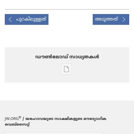
പുറകിലുള്ളത്
അടുത്തത്
ഡൗണ്‍ലോഡ് സാധ്യതകള്‍
പ്രസിദ്ധീകരണങ്ങൾ
ഡൗണ്‍ലോഡ്
ചെയ്യാനുള്ള
ഓപ്ഷനുകൾ
മാസി​
കകൾ
2005
®
JW.ORG
/ യഹോവയുടെ സാക്ഷികളുടെ ഔദ്യോഗിക
ജനുവരി 8
വെബ്സൈറ്റ്