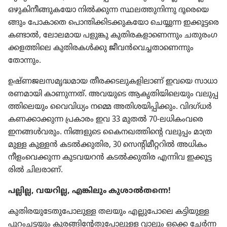
ഒഴുകി​നീ​ങ്ങു​ക​യോ നിൽക്കുന്ന സ്ഥലത്തു​നി​ന്നു ദൂരെ​യെ​
ങ്ങും പോകാ​തെ പൊന്തി​ക്കി​ട​ക്കു​ക​യോ ചെയ്യുന്ന ഇക്കൂട്ടരെ
കണ്ടാൽ, ലോല​മായ പളുങ്കു കുതി​ര​ക​ളാ​ണെ​ന്നും ചതുരം​ഗ​
ക്ക​ള​ത്തി​ലെ കുതി​ര​കൾക്കു ജീവൻവെ​ച്ച​താ​ണെ​ന്നും
തോന്നും.
ഉഷ്‌ണ​ജ​ല​സ​മൃ​ദ്ധ​മായ തീരക്ക​ട​ലു​ക​ളി​ലാണ്‌ ഇവയെ സാധാ​
ര​ണ​മാ​യി കാണു​ന്നത്‌. അവയുടെ ആകൃതി​യി​ലെ​യും വലുപ്പ​
ത്തി​ലെ​യും വൈവി​ധ്യം നമ്മെ അതിശ​യി​പ്പി​ക്കും. വിദഗ്‌ധർ
കണക്കാ​ക്കുന്ന പ്രകാരം ഇവ 33 മുതൽ 70-ലധികം​വരെ
ഇനങ്ങൾവ​രും. നിങ്ങളു​ടെ കൈന​ഖ​ത്തി​ന്റെ വലുപ്പം മാത്ര​
മുള്ള കുള്ളൻ കടൽക്കു​തിര, 30 സെന്റി​മീ​റ്റ​റിൽ അധികം
നീളം​വെ​ക്കുന്ന കുടവ​യറൻ കടൽക്കു​തിര എന്നിവ ഇക്കൂട്ട​
രിൽ ചിലരാണ്‌.
പല്ലില്ല, വയറില്ല, എങ്കിലും കുശാൽതന്നെ!
കുതി​ര​യു​ടേ​തു​പോ​ലുള്ള തലയും എല്ലു​പോ​ലെ കട്ടിയുള്ള
പുറം​ച​ട്ട​യും കുരങ്ങി​ന്റേ​തു​പോ​ലുള്ള വാലും ഒക്കെ ചേർന്ന