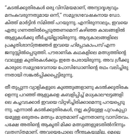
“കടൽക്കു​തി​രകൾ ഒരു വിസ്‌മ​യ​മാണ്‌, അന്യാ​ദൃ​ശ്യ​വും
മനംക​വ​രു​ന്ന​തു​മായ ഒന്ന്‌,” സമു​ദ്ര​ഗ​വേ​ഷ​ക​നായ ഡോ.
കിത്ത്‌ മാർട്ടിൻ സ്‌മിത്ത്‌ പറയുന്നു. എന്നിരു​ന്നാ​ലും, ഇവയെ
ഏതു ഗണത്തിൽപ്പെ​ടു​ത്ത​ണ​മെന്ന്‌ കഴിഞ്ഞ കാലങ്ങ​ളിൽ
ആളുകൾക്കു തീർച്ച​യി​ല്ലാ​യി​രു​ന്നു. ആദ്യകാ​ല​ങ്ങ​ളി​ലെ
പ്രകൃ​തി​ശാ​സ്‌ത്രജ്ഞർ ഇവയെ
ഹിപ്പോ​കാം​പസ്‌
എന്ന
ജനുസ്സിൽപ്പെ​ടു​ത്തി. പൗരാ​ണിക കഥകളി​ലെ മത്സ്യത്തി​ന്റെ
വാലുള്ള കുതി​ര​കൾക്കും ഇതേ പേരാ​യി​രു​ന്നു. അവ ഗ്രീക്കു​
കാ​രു​ടെ സമു​ദ്ര​ദേ​വ​നായ പോസി​ഡോ​ണി​ന്റെ രഥം വലിച്ചി​രു​
ന്ന​താ​യി സങ്കൽപ്പി​ക്ക​പ്പെ​ട്ടി​രു​ന്നു.
തീ തുപ്പുന്ന വ്യാളി​ക​ളു​ടെ കുഞ്ഞു​ങ്ങ​ളാ​ണു കടൽക്കു​തി​ര​ക​
ളെന്നു പറഞ്ഞ്‌ ആളുകളെ കബളി​പ്പിച്ച്‌ മധ്യകാ​ല​ഘ​ട്ട​ങ്ങ​ളി​
ലെ കച്ചവട​ക്കാർ ഇവയെ വിറ്റഴി​ച്ചി​രി​ക്കാ​മെന്നു പറയ​പ്പെ​ടു​
ന്നു. എന്നാൽ കടൽക്കു​തി​രകൾ, നല്ല കട്ടിയുള്ള പുറം​കു​പ്പാ​
യ​മുള്ള ഒരുതരം മത്സ്യം മാത്ര​മാണ്‌ എന്നതാണു വാസ്‌തവം.
പക്ഷേ അതിന്റെ ആകൃതി മിക്ക മത്സ്യങ്ങ​ളു​ടേ​തിൽനി​ന്നും
വ്യത്യ​സ്‌ത​മാണ്‌, അവയെ​പ്പോ​ലെ നീന്തു​ക​യു​മില്ല. മെല്ലെ