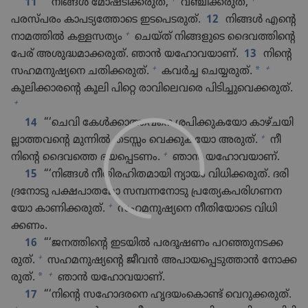
11
“‘നിങ്ങൾ മോഷ്ടി​ക്ക​രുത്‌,
വഞ്ചിക്ക​രുത്‌,
പരസ്‌പരം കാപട്യത്തോ​ടെ ഇടപെ​ട​രുത്‌.
12
നിങ്ങൾ എന്റെ
+
നാമത്തിൽ കള്ളസത്യം
ചെയ്‌ത്‌ നിങ്ങളു​ടെ ദൈവ​ത്തി​ന്റെ
പേര്‌ അശുദ്ധ​മാ​ക്ക​രുത്‌. ഞാൻ യഹോ​വ​യാണ്‌.
13
നിന്റെ
+
+
*
സഹമനു​ഷ്യ​നെ ചതിക്ക​രുത്‌.
കവർച്ച ചെയ്യരു​ത്‌.
കൂലി​ക്കാ​രന്റെ കൂലി പിറ്റെ രാവിലെ​വരെ പിടി​ച്ചുവെ​ക്ക​രുത്‌.
+
14
“‘ചെവി കേൾക്കാ​ത്ത​വനെ ശപിക്കു​ക​യോ കാഴ്‌ച​യി​
+
ല്ലാ​ത്ത​വന്റെ മുന്നിൽ തടസ്സം വെക്കു​ക​യോ അരുത്‌.
നീ
+
നിന്റെ ദൈവത്തെ ഭയപ്പെ​ടണം.
ഞാൻ യഹോ​വ​യാണ്‌.
15
“‘നിങ്ങൾ നീതി​ര​ഹി​ത​മാ​യി ന്യായം വിധി​ക്ക​രുത്‌. ദരി​
ദ്രനോ​ടു പക്ഷപാ​ത​മോ സമ്പന്ന​നോ​ടു പ്രത്യേ​ക​പ​രി​ഗ​ണ​ന​
+
യോ കാണി​ക്ക​രുത്‌.
സഹമനു​ഷ്യ​നെ നീതിയോ​ടെ വിധി​
ക്കണം.
16
“‘ജനത്തിന്റെ ഇടയിൽ പരദൂ​ഷണം പറഞ്ഞു​ന​ട​ക്ക​
+
രുത്‌.
സഹമനു​ഷ്യ​ന്റെ ജീവൻ അപായപ്പെ​ടു​ത്താൻ നോക്ക​
+
*
രുത്‌.
ഞാൻ യഹോ​വ​യാണ്‌.
17
“‘നിന്റെ സഹോ​ദ​രനെ ഹൃദയം​കൊ​ണ്ട്‌ വെറു​ക്ക​രുത്‌.