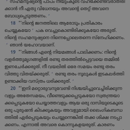
+
സഹമനു​ഷ്യ​ന്റെ പാപം നീയും​കൂ​ടെ വഹി​ക്കേ​ണ്ടി​വ​രാ​തി​രി​
ക്കാൻ നീ ഏതു വിധേ​ന​യും അവന്റെ തെറ്റ്‌ അവനെ
+
ബോധ്യപ്പെ​ടു​ത്തണം.
18
“‘നിന്റെ ജനത്തിലെ ആരോ​ടും പ്രതി​കാ​രം
+
ചെയ്യുകയോ
പക വെച്ചുകൊ​ണ്ടി​രി​ക്കു​ക​യോ അരുത്‌.
നിന്റെ സഹമനു​ഷ്യ​നെ നിന്നെപ്പോലെ​തന്നെ സ്‌നേ​ഹി​ക്കണം.
+
ഞാൻ യഹോ​വ​യാണ്‌.
19
“‘നിങ്ങൾ എന്റെ നിയമങ്ങൾ പാലി​ക്കണം: നിന്റെ
വളർത്തു​മൃ​ഗ​ങ്ങ​ളിൽ രണ്ടു തരത്തിൽപ്പെ​ട്ട​വയെ തമ്മിൽ
ഇണചേർക്ക​രുത്‌. നീ വയലിൽ ഒരേ സമയം രണ്ടു തരം
+
വിത്തു വിതയ്‌ക്ക​രുത്‌.
രണ്ടു തരം നൂലുകൾ ഇടകലർത്തി
+
ഉണ്ടാക്കിയ വസ്‌ത്രം ധരിക്ക​രുത്‌.
20
“‘ഇനി മറ്റൊ​രു​വ​നുവേണ്ടി നിശ്ചയി​ച്ചുവെ​ച്ചി​രി​ക്കു​ന്ന​
വ​ളും അതേസ​മയം, വീണ്ടെ​ടു​ക്കപ്പെ​ടു​ക​യോ സ്വത​ന്ത്ര​യാ​
ക്കപ്പെ​ടു​ക​യോ ചെയ്യാ​ത്ത​വ​ളും ആയ ഒരു ദാസി​യുടെ​കൂ​ടെ
ഒരു പുരുഷൻ കിടക്കു​ക​യും അവളു​മാ​യി ലൈം​ഗി​ക​ബ​ന്ധ​
ത്തിൽ ഏർപ്പെ​ടു​ക​യും ചെയ്യുന്നെ​ങ്കിൽ തക്ക ശിക്ഷ നടപ്പാ​
ക്കണം. എന്നാൽ അവരെ കൊന്നു​ക​ള​യ​രുത്‌. കാരണം