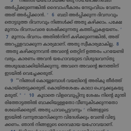
5
“‘നിങ്ങൾ യഹോ​വ​യ്‌ക്ക്‌ ഒരു സഹഭോജനബലി
അർപ്പി​ക്കുന്നെ​ങ്കിൽ ദൈവാം​ഗീ​കാ​രം നേടും​വി​ധം വേണം
+
അത്‌ അർപ്പി​ക്കാൻ.
6
ബലി അർപ്പി​ക്കുന്ന ദിവസ​വും
തൊട്ട​ടുത്ത ദിവസ​വും നിങ്ങൾക്ക്‌ അതു കഴിക്കാം. പക്ഷേ
+
മൂന്നാം ദിവസം​വരെ ശേഷി​ക്കു​ന്നതു കത്തിച്ചു​ക​ള​യണം.
7
മൂന്നാം ദിവസം അതിൽനി​ന്ന്‌ കഴിക്കുന്നെ​ങ്കിൽ, അത്‌
അറപ്പു​ള​വാ​ക്കുന്ന കാര്യ​മാണ്‌. അതു സ്വീകാ​ര്യ​മാ​കില്ല.
8
അതു കഴിക്കു​ന്നവൻ അവന്റെ തെറ്റിന്‌ ഉത്തരം പറയേ​ണ്ടി​
വ​രും. കാരണം അവൻ യഹോ​വ​യു​ടെ വിശു​ദ്ധ​വ​സ്‌തു
അശുദ്ധ​മാ​ക്കി​യി​രി​ക്കു​ന്നു. അവനെ അവന്റെ ജനത്തിന്‌
ഇടയിൽ വെച്ചേ​ക്ക​രുത്‌.
9
“‘നിങ്ങൾ കൊയ്യു​മ്പോൾ വയലിന്റെ അരികു തീർത്ത്‌
കൊയ്‌തെ​ടു​ക്ക​രുത്‌. കൊയ്‌ത​ശേഷം കാലാ പെറു​ക്കു​ക​യു​
+
*
മ​രുത്‌.
10
കൂടാതെ വിള​വെ​ടു​പ്പി​നു ശേഷം നിന്റെ മുന്തി​
രിത്തോ​ട്ട​ത്തിൽ ബാക്കി​യു​ള്ള​തോ വീണു​കി​ട​ക്കു​ന്ന​തോ
+
ശേഖരി​ക്ക​രുത്‌. അതു പാവപ്പെട്ടവനും
നിങ്ങളു​ടെ
ഇടയിൽ വന്നുതാ​മ​സി​ക്കുന്ന വിദേ​ശി​ക്കും വേണ്ടി വിട്ടേ​
ക്കണം. ഞാൻ നിങ്ങളു​ടെ ദൈവ​മായ യഹോ​വ​യാണ്‌.
+
+