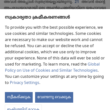
അവൾ അപ്പോൾ സ്വത​ന്ത്ര​യ​ല്ലാ​യി​രു​ന്നു.
21
അവൻ തന്റെ
അപരാ​ധ​യാ​ഗ​മാ​യി ഒരു ആൺചെ​മ്മ​രി​യാ​ടി​നെ യഹോ​വ​യു​
ടെ അടുത്ത്‌, സാന്നി​ധ്യ​കൂ​ടാ​ര​ത്തി​ന്റെ വാതിൽക്കൽ,
സ്വകാര്യതാ ക്രമീകരണങ്ങൾ
+
കൊണ്ടു​വ​രണം.
22
അവൻ ചെയ്‌ത പാപത്തി​നു പുരോ​
ഹി​തൻ യഹോ​വ​യു​ടെ സന്നിധി​യിൽ അപരാ​ധ​യാ​ഗ​ത്തി​ന്റെ
To provide you with the best possible experience, we
ആൺചെ​മ്മ​രി​യാ​ടിനെക്കൊണ്ട്‌ അവനു പാപപ​രി​ഹാ​രം
use cookies and similar technologies. Some cookies
വരുത്തും. അങ്ങനെ അവൻ ചെയ്‌ത പാപത്തി​നു ക്ഷമ
are necessary to make our website work and cannot
കിട്ടും.
be refused. You can accept or decline the use of
23
“‘നിങ്ങൾ ദേശത്ത്‌ എത്തിയ​ശേഷം ആഹാര​ത്തി​നാ​
additional cookies, which we use only to improve
യി ഏതെങ്കി​ലും ഫലവൃക്ഷം നട്ടാൽ അതിന്റെ ഫലം മലിന​
your experience. None of this data will ever be sold or
*
വും വിലക്കപ്പെ​ട്ട​തും ആയി
കണക്കാ​ക്കണം. മൂന്നു വർഷ​
used for marketing. To learn more, read the
Global
*
ത്തേക്ക്‌ അതിന്റെ ഫലം വിലക്കപ്പെ​ട്ട​താ​യി​രി​ക്കും.
അതു
Policy on Use of Cookies and Similar Technologies
.
കഴിക്ക​രുത്‌.
24
എന്നാൽ, നാലാം വർഷം അതിന്റെ ഫലം
You can customize your settings at any time by going
മുഴു​വ​നും വിശു​ദ്ധ​മാ​യി കണക്കാക്കി ആഘോ​ഷത്തോ​ടെ
to
Privacy Settings
.
+
യഹോ​വ​യ്‌ക്കു സമർപ്പി​ക്കണം.
25
അഞ്ചാം വർഷം
നിനക്ക്‌ അതിന്റെ ഫലം കഴിക്കാം. അങ്ങനെ അതിന്റെ ഫലം
സ്വീകരിക്കുക
വേണ്ടന്നു വെക്കുക
പ
നിന്റെ വിള​യോ​ടു ചേരും. ഞാൻ നിന്റെ ദൈവ​മായ യഹോ​വ​
യാണ്‌.
ഇഷ്ടത്തിന് മാറ്റുക