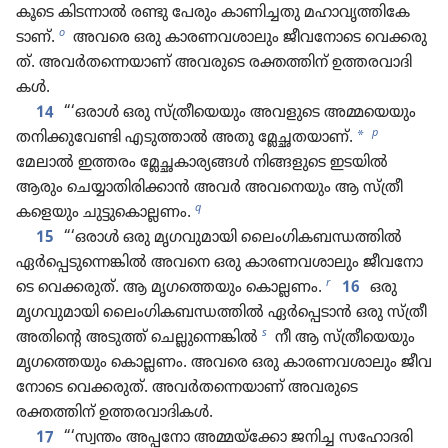
കൂ​ടെ കിടന്നാൽ രണ്ടു പേരും കാണി​ച്ചതു മഹാവൃ​ത്തികേ​
o
ടാണ്‌.
അവരെ ഒരു കാരണ​വ​ശാ​ലും ജീവ​നോ​ടെ വെക്കരു​
ത്‌. അവർതന്നെ​യാണ്‌ അവരുടെ രക്തത്തിന്‌ ഉത്തരവാ​ദി​
കൾ.
14
“‘ഒരാൾ ഒരു സ്‌ത്രീയെ​യും അവളുടെ അമ്മയെ​യും
p
*
തനിക്കു​വേണ്ടി എടുത്താൽ അതു മ്ലേച്ഛത​യാണ്‌.
മേലാൽ ഇത്തരം മ്ലേച്ഛകാ​ര്യ​ങ്ങൾ നിങ്ങളു​ടെ ഇടയിൽ
ആരും ചെയ്യാ​തി​രി​ക്കാൻ അവർ അവനെ​യും ആ സ്‌ത്രീ​
q
കളെ​യും ചുട്ടുകൊ​ല്ലണം.
15
“‘ഒരാൾ ഒരു മൃഗവു​മാ​യി ലൈം​ഗി​ക​ബ​ന്ധ​ത്തിൽ
ഏർപ്പെ​ടുന്നെ​ങ്കിൽ അവനെ ഒരു കാരണ​വ​ശാ​ലും ജീവ​നോ​
r
ടെ വെക്കരു​ത്‌. ആ മൃഗ​ത്തെ​യും കൊല്ലണം.
16
ഒരു
മൃഗവു​മാ​യി ലൈം​ഗി​ക​ബ​ന്ധ​ത്തിൽ ഏർപ്പെ​ടാൻ ഒരു സ്‌ത്രീ
s
അതിന്റെ അടുത്ത്‌ ചെല്ലുന്നെങ്കിൽ
നീ ആ സ്‌ത്രീയെ​യും
മൃഗ​ത്തെ​യും കൊല്ലണം. അവരെ ഒരു കാരണ​വ​ശാ​ലും ജീവ​
നോ​ടെ വെക്കരു​ത്‌. അവർതന്നെ​യാണ്‌ അവരുടെ
രക്തത്തിന്‌ ഉത്തരവാ​ദി​കൾ.
17
“‘സ്വന്തം അപ്പനോ അമ്മയ്‌ക്കോ ജനിച്ച സഹോ​ദ​രി​