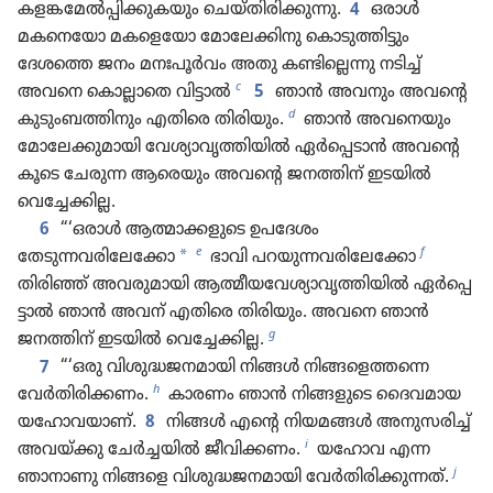
കളങ്ക​മേൽപ്പി​ക്കു​ക​യും ചെയ്‌തി​രി​ക്കു​ന്നു.
4
ഒരാൾ
മകനെ​യോ മകളെ​യോ മോ​ലേ​ക്കി​നു കൊടു​ത്തി​ട്ടും
ദേശത്തെ ജനം മനഃപൂർവം അതു കണ്ടി​ല്ലെന്നു നടിച്ച്‌
c
അവനെ കൊല്ലാ​തെ വിട്ടാൽ
5
ഞാൻ അവനും അവന്റെ
d
കുടും​ബ​ത്തി​നും എതിരെ തിരി​യും.
ഞാൻ അവനെ​യും
മോ​ലേ​ക്കു​മാ​യി വേശ്യാ​വൃ​ത്തി​യിൽ ഏർപ്പെ​ടാൻ അവന്റെ​
കൂ​ടെ ചേരുന്ന ആരെയും അവന്റെ ജനത്തിന്‌ ഇടയിൽ
വെച്ചേ​ക്കില്ല.
6
“‘ഒരാൾ ആത്മാക്ക​ളു​ടെ ഉപദേശം
e
f
*
തേടുന്നവരിലേക്കോ
ഭാവി പറയുന്നവരിലേക്കോ
തിരിഞ്ഞ്‌ അവരു​മാ​യി ആത്മീയവേ​ശ്യാ​വൃ​ത്തി​യിൽ ഏർപ്പെ​
ട്ടാൽ ഞാൻ അവന്‌ എതിരെ തിരി​യും. അവനെ ഞാൻ
g
ജനത്തിന്‌ ഇടയിൽ വെച്ചേ​ക്കില്ല.
7
“‘ഒരു വിശു​ദ്ധ​ജ​ന​മാ​യി നിങ്ങൾ നിങ്ങ​ളെ​ത്തന്നെ
h
വേർതി​രി​ക്കണം.
കാരണം ഞാൻ നിങ്ങളു​ടെ ദൈവ​മായ
യഹോ​വ​യാണ്‌.
8
നിങ്ങൾ എന്റെ നിയമങ്ങൾ അനുസ​രിച്ച്‌
i
അവയ്‌ക്കു ചേർച്ച​യിൽ ജീവി​ക്കണം.
യഹോവ എന്ന
j
ഞാനാണു നിങ്ങളെ വിശു​ദ്ധ​ജ​ന​മാ​യി വേർതി​രി​ക്കു​ന്നത്‌.