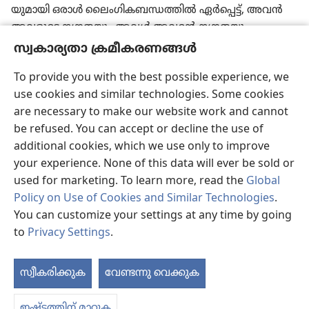
യു​മാ​യി ഒരാൾ ലൈം​ഗി​ക​ബ​ന്ധ​ത്തിൽ ഏർപ്പെട്ട്‌, അവൻ
അവളുടെ നഗ്നതയും അവൾ അവന്റെ നഗ്നതയും
t
കാണുന്നെ​ങ്കിൽ അതു നിന്ദ്യ​മായ ഒരു കാര്യ​മാണ്‌.
സ്വകാര്യതാ ക്രമീകരണങ്ങൾ
അവരുടെ ജനത്തിന്റെ കൺമു​ന്നിൽവെച്ച്‌ അവരെ കൊന്നു​
To provide you with the best possible experience, we
ക​ള​യണം. അവൻ തന്റെ സഹോ​ദ​രി​ക്കു മാന​ക്കേട്‌
use cookies and similar technologies. Some cookies
ഉണ്ടാക്കി​യി​രി​ക്കു​ന്നു. അവൻ ആ തെറ്റിന്‌ ഉത്തരം
are necessary to make our website work and cannot
പറയണം.
be refused. You can accept or decline the use of
18
“‘ഒരു സ്‌ത്രീ​യു​ടെ ആർത്തവ​സ​മ​യത്ത്‌ ഒരാൾ
additional cookies, which we use only to improve
അവളു​മാ​യി ലൈം​ഗി​ക​ബ​ന്ധ​ത്തിൽ ഏർപ്പെ​ട്ടാൽ അവനും
your experience. None of this data will ever be sold or
u
അവളും അവളുടെ രക്തസ്രവം തുറന്നു​കാ​ട്ടി​യി​രി​ക്കു​ന്നു.
used for marketing. To learn more, read the
Global
രണ്ടു പേരെ​യും ജനത്തിന്‌ ഇടയിൽ വെച്ചേ​ക്ക​രുത്‌.
Policy on Use of Cookies and Similar Technologies
.
19
“‘അമ്മയുടെ സഹോ​ദ​രി​യു​മാ​യോ അപ്പന്റെ സഹോ​ദ​
You can customize your settings at any time by going
രി​യു​മാ​യോ നീ ലൈം​ഗി​ക​ബ​ന്ധ​ത്തിൽ ഏർപ്പെ​ട​രുത്‌.
to
Privacy Settings
.
കാരണം അങ്ങനെ ചെയ്‌താൽ നീ രക്തബന്ധ​മുള്ള ഒരു
v
വ്യക്തിക്കു മാന​ക്കേട്‌ ഉണ്ടാക്കു​ക​യാണ്‌.
അവർ അവരുടെ
തെറ്റിന്‌ ഉത്തരം പറയണം.
20
പിതൃസഹോദരന്റെ ഭാര്യ​യു​
സ്വീകരിക്കുക
വേണ്ടന്നു വെക്കുക
പ
മാ​യി ബന്ധപ്പെ​ടു​ന്നവൻ തന്റെ പിതൃ​സഹോ​ദ​രനു മാന​ക്കേട്‌
w
ഉണ്ടാക്കി​യി​രി​ക്കു​ന്നു.
അവർ തങ്ങളുടെ പാപത്തി​ന്‌
ഇഷ്ടത്തിന് മാറ്റുക