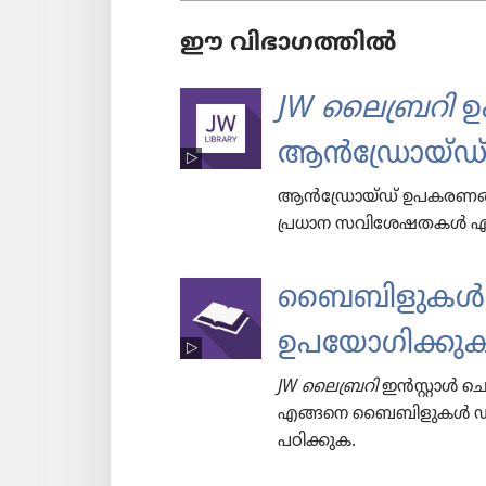
ഈ വിഭാഗത്തിൽ
JW ലൈ​ബ്ര​റി
ഉപ
ആൻഡ്രോയ്‌ഡ്
ആൻഡ്രോയ്‌ഡ്‌ ഉപകരണങ്ങ
പ്രധാന സവിശേഷതകൾ എങ്ങ
ബൈബി​ളു​കൾ 
ഉപയോ​ഗി​ക്കു
JW ലൈ​ബ്ര​റി
ഇൻസ്റ്റാൾ ചെയ
എങ്ങനെ ബൈബി​ളു​കൾ ഡൗൺല
പഠിക്കുക.