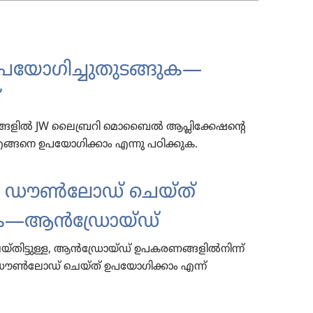
യോ​ഗി​ച്ചു​തു​ട​ങ്ങുക—
‌
ളിൽ JW ലൈ​ബ്ര​റി മൊബൈൽ ആപ്ലി​ക്കേ​ഷ​ന്റെ
നെ ഉപയോ​ഗി​ക്കാം എന്നു പഠിക്കുക.
ഡൗൺലോഡ്‌ ചെയ്‌ത്‌
​ക—ആൻഡ്രോയ്‌ഡ്‌
്‌തി​ട്ടു​ള്ള, ആൻഡ്രോയ്‌ഡ്‌ ഉപകരണങ്ങളിൽനിന്ന്‌
ോഡ്‌ ചെയ്‌ത്‌ ഉപയോ​ഗി​ക്കാം എന്ന്‌