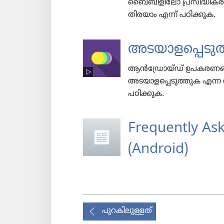
ബൈബി​ളി​ലോ പ്രസി​ദ്ധീ​ക​ര
തിരയാം എന്ന്‌ പഠിക്കുക.
അടയാ​ള​പ്പെ​ട
ആൻഡ്രോയ്‌ഡ്‌ ഉപകരണങ്ങളി
അടയാ​ള​പ്പെ​ടു​ത്തു​ക എന
പഠിക്കുക.
Frequently As
(Android)
പുറകിലുള്ളത്