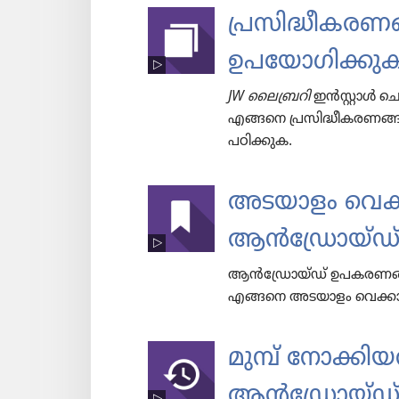
പ്രസി​ദ്ധീ​ക​ര
ഉപയോ​ഗി​ക്കു
JW ലൈ​ബ്ര​റി
ഇൻസ്റ്റാൾ ചെയ
എങ്ങനെ പ്രസി​ദ്ധീ​ക​ര​ണ​
പഠിക്കുക.
അടയാളം വെക
ആൻഡ്രോയ്‌ഡ്
ആൻഡ്രോയ്‌ഡ്‌ ഉപകരണങ്ങളി
എങ്ങനെ അടയാളം വെക്കാ​നു
മുമ്പ്‌ നോക്കി
ആൻഡ്രോയ്‌ഡ്