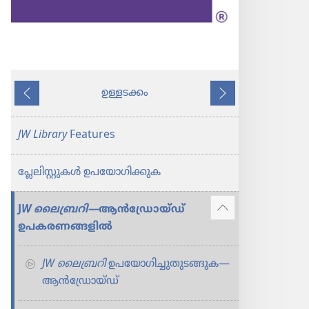
ഉള്ളടക്കം
പുറകിലുള്ളത്
അടുത്തത്
JW Library
Features
പ്ലേലി​സ്റ്റു​കൾ ഉപയോ​ഗി​ക്കുക
J
W ലൈബ്രറി—
ആൻഡ്രോയ്‌ഡ്‌
കൂടുതൽ
ഉപകരണങ്ങളിൽ
കാണിക്കുക
JW ലൈ​ബ്ര​റി
ഉപയോ​ഗി​ച്ചു​തു​ട​ങ്ങുക—
ആൻഡ്രോയ്‌ഡ്‌