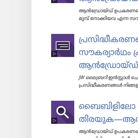
ആൻഡ്രോയ്‌ഡ്‌ ഉപകരണങ്ങളി
മുമ്പ്‌ നോക്കി​യവ എന്ന സ
പ്രസിദ്ധീകരണങ
സൗകര്യാർഥം ക്ര
ആൻഡ്രോയ്‌ഡ്
JW ലൈ​ബ്ര​റി
ഇൻസ്റ്റാൾ ചെയ
പ്രസിദ്ധീകരണങ്ങൾ നിങ്ങള
ബൈബി​ളി​ലോ പ്ര
തിരയുക—ആൻഡ
ആൻഡ്രോയ്‌ഡ്‌ ഉപകരണങ്ങളിൽ