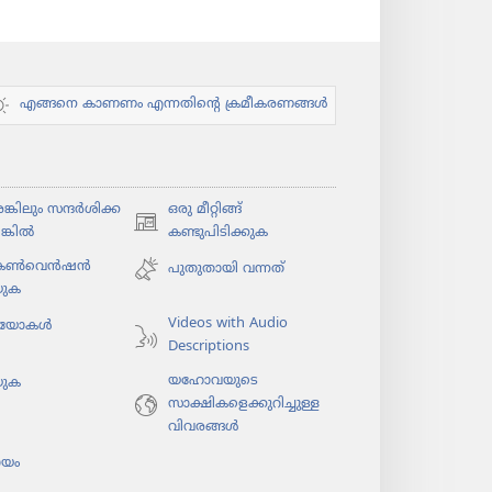
എങ്ങനെ കാണണം എന്നതിന്റെ ക്രമീകരണങ്ങൾ
കി​ലും സന്ദർശി​ക്ക​
ഒരു മീറ്റിങ്ങ്
(പുതിയ
ങ്കിൽ
കണ്ടുപിടിക്കുക
പേജ്
 കൺവെൻഷൻ
പുതുതായി വന്നത്‌
തുറക്കുക)
യുക
Videos with Audio
​യോ​കൾ
Descriptions
യഹോവയുടെ
യുക
സാക്ഷികളെക്കുറിച്ചുള്ള
വിവരങ്ങൾ
യം