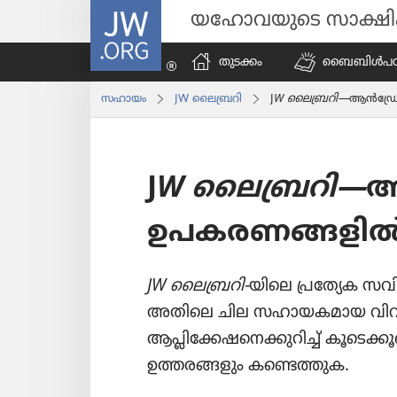
JW.ORG
യഹോവയുടെ സാക്ഷ
തുടക്കം
ബൈബിൾപ​ഠി​പ്
സഹായം
JW ലൈ​ബ്ര​റി
J
W ലൈബ്രറി—
ആൻഡ്രോ
J
W ലൈബ്രറി—
ആ
ഉപകരണങ്ങളി
JW ലൈ​ബ്ര​റി-
യിലെ പ്രത്യേക 
അതിലെ ചില സഹായകമായ വിവരങ
ആപ്ലിക്കേഷനെക്കുറിച്ച്‌ കൂടെക്ക
ഉത്തരങ്ങളും കണ്ടെത്തുക.