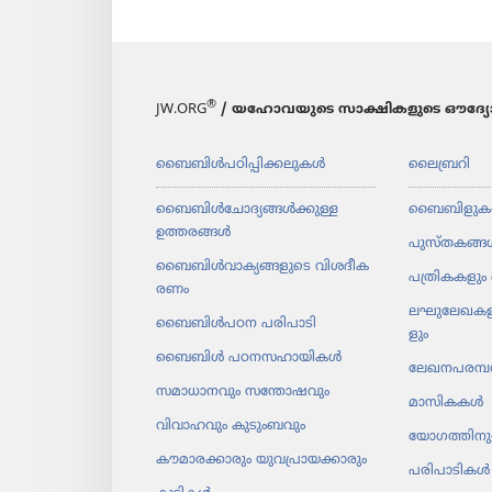
®
JW.ORG
/ യഹോവയുടെ സാക്ഷികളുടെ ഔദ്യോ
ബൈബിൾപ​ഠി​പ്പി​ക്ക​ലു​കൾ
ലൈബ്രറി
ബൈബിൾചോ​ദ്യ​ങ്ങൾക്കുള്ള
ബൈബിളുക
ഉത്തരങ്ങൾ
പുസ്‌ത​കങ്ങ
ബൈബിൾവാ​ക്യ​ങ്ങ​ളു​ടെ വിശദീ​ക​
പത്രി​ക​ക​ളും 
രണം
ലഘു​ലേ​ഖ​ക​ള
ബൈബിൾപഠന പരിപാ​ടി
ളും
ബൈബിൾ പഠനസ​ഹാ​യി​കൾ
ലേഖന​പ​രമ്പ
സമാധാ​ന​വും സന്തോ​ഷ​വും
മാസി​കകൾ
വിവാഹവും കുടുംബവും
യോഗ​ത്തി​ന
കൗമാ​ര​ക്കാ​രും യുവ​പ്രാ​യ​ക്കാ​രും
പരിപാ​ടി​കൾ