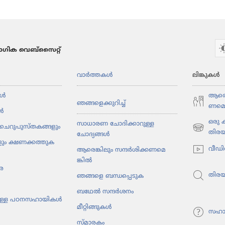
ഗിക വെബ്സൈറ്റ്
വാർത്തകൾ
ലിങ്കുകൾ
ൾ
ആരെങ്
ഞങ്ങളെ​ക്കു​റിച്ച്‌
ണ​മെ​
ൾ
ഒരു
സാധാരണ ചോദിക്കാറുള്ള
ചെറു​പു​സ്‌ത​ക​ങ്ങ​ളും
(പുതിയ
തിര
ചോദ്യങ്ങൾ
ും ക്ഷണക്കത്തു​ക​
പേജ്
വീഡി
ആരെങ്കി​ലും സന്ദർശി​ക്ക​ണ​മെ​
തുറക്കുക)
ങ്കിൽ
ര
തിര
ഞങ്ങളെ ബന്ധപ്പെടുക
ബഥേൽ സന്ദർശനം
ു​ള്ള പഠനസ​ഹാ​യികൾ
മീറ്റി​ങ്ങു​കൾ
സഹാ
സ്‌മാ​ര​കം