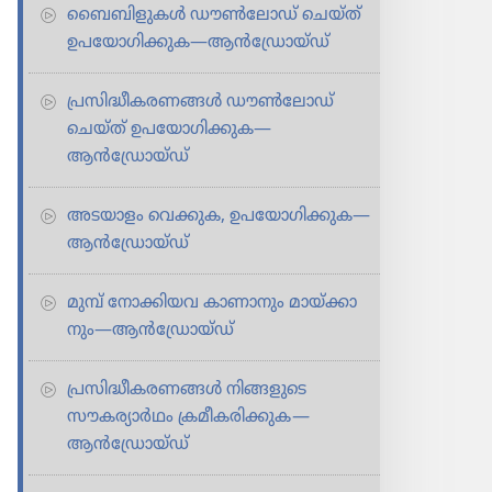
ബൈബി​ളു​കൾ ഡൗൺലോഡ്‌ ചെയ്‌ത്‌
ഉപയോ​ഗി​ക്കു​ക—ആൻഡ്രോയ്‌ഡ്‌
പ്രസി​ദ്ധീ​ക​ര​ണ​ങ്ങൾ ഡൗൺലോഡ്‌
ചെയ്‌ത്‌ ഉപയോ​ഗി​ക്കു​ക—
ആൻഡ്രോയ്‌ഡ്‌
അടയാളം വെക്കുക, ഉപയോഗിക്കുക—
ആൻഡ്രോയ്‌ഡ്‌
മുമ്പ്‌ നോക്കി​യവ കാണാ​നും മായ്‌ക്കാ​
നും—ആൻഡ്രോയ്‌ഡ്‌
പ്രസിദ്ധീകരണങ്ങൾ നിങ്ങളു​ടെ
സൗകര്യാർഥം ക്രമീ​ക​രി​ക്കു​ക
—
ആൻഡ്രോയ്‌ഡ്‌