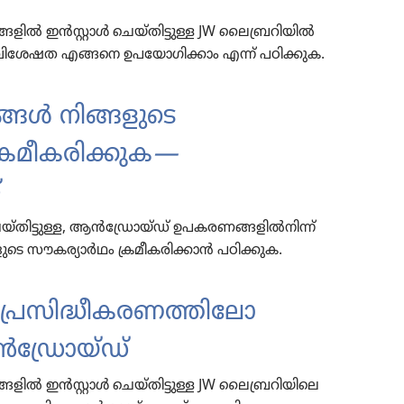
ൽ ഇൻസ്റ്റാൾ ചെയ്‌തി​ട്ടു​ള്ള JW ലൈബ്രറിയിൽ
വി​ശേ​ഷത എങ്ങനെ ഉപയോ​ഗി​ക്കാം എന്ന്‌ പഠിക്കുക.
്ങൾ നിങ്ങളു​ടെ
മീ​ക​രി​ക്കു​ക
—
‌
്‌തി​ട്ടു​ള്ള, ആൻഡ്രോയ്‌ഡ്‌ ഉപകരണങ്ങളിൽനിന്ന്‌
ു​ടെ സൗകര്യാർഥം ക്രമീകരിക്കാൻ പഠിക്കുക.
സി​ദ്ധീ​ക​ര​ണ​ത്തി​ലോ
്രോയ്‌ഡ്‌
 ഇൻസ്റ്റാൾ ചെയ്‌തി​ട്ടു​ള്ള JW ലൈ​ബ്ര​റി​യി​ലെ