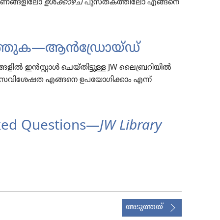
​ണ​ങ്ങ​ളി​ലോ
ഉ
ൾ
ക്കാഴ്‌ച
പുസ്‌ത​ക​ത്തി​ലോ എങ്ങനെ
ു​ത്തു​ക—ആൻഡ്രോയ്‌ഡ്‌
ൽ ഇൻസ്റ്റാൾ ചെയ്‌തി​ട്ടു​ള്ള JW ലൈബ്രറിയിൽ
്ന സവി​ശേ​ഷത എങ്ങനെ ഉപയോ​ഗി​ക്കാം എന്ന്‌
ked Questions​—
JW Library
അടുത്തത്