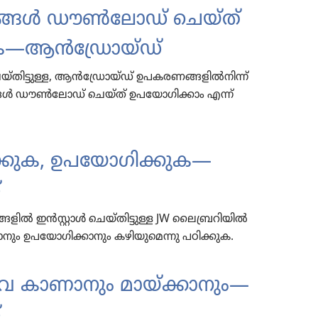
​ണ​ങ്ങൾ ഡൗൺലോഡ്‌ ചെയ്‌ത്‌
​ക—ആൻഡ്രോയ്‌ഡ്‌
്‌തി​ട്ടു​ള്ള, ആൻഡ്രോയ്‌ഡ്‌ ഉപകരണങ്ങളിൽനിന്ന്‌
ങ്ങൾ ഡൗൺലോഡ്‌ ചെയ്‌ത്‌ ഉപയോ​ഗി​ക്കാം എന്ന്‌
്കുക, ഉപയോഗിക്കുക—
‌
ൽ ഇൻസ്റ്റാൾ ചെയ്‌തി​ട്ടു​ള്ള JW ലൈബ്രറിയിൽ
ം ഉപയോ​ഗി​ക്കാ​നും കഴിയു​മെ​ന്നു പഠിക്കുക.
​യവ കാണാ​നും മായ്‌ക്കാ​നും—
‌