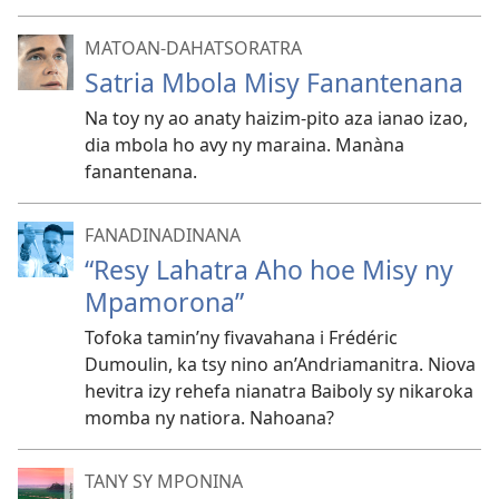
MATOAN-DAHATSORATRA
Satria Mbola Misy Fanantenana
Na toy ny ao anaty haizim-pito aza ianao izao,
dia mbola ho avy ny maraina. Manàna
fanantenana.
FANADINADINANA
“Resy Lahatra Aho hoe Misy ny
Mpamorona”
Tofoka tamin’ny fivavahana i Frédéric
Dumoulin, ka tsy nino an’Andriamanitra. Niova
hevitra izy rehefa nianatra Baiboly sy nikaroka
momba ny natiora. Nahoana?
TANY SY MPONINA