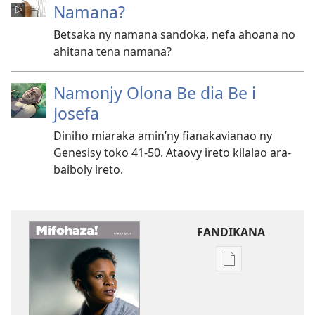
Namana?
Betsaka ny namana sandoka, nefa ahoana no
ahitana tena namana?
Namonjy Olona Be dia Be i
Josefa
Diniho miaraka amin’ny fianakavianao ny
Genesisy toko 41-​50. Ataovy ireto kilalao ara-
baiboly ireto.
FANDIKANA
Fandikana
boky
MIFOHAZA!