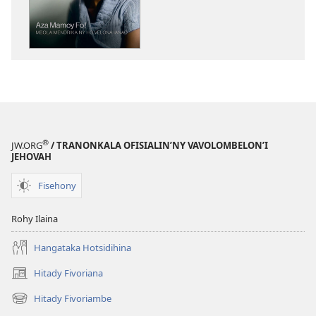
Aza
Mamoy
Fo!
Mbola
Mendrika
ny
ho
Velona
Ianao
®
JW.ORG
/ TRANONKALA OFISIALIN’NY VAVOLOMBELON’I
JEHOVAH
Fisehony
Rohy Ilaina
Hangataka Hotsidihina
Hitady Fivoriana
(manokatra
rohy)
Hitady Fivoriambe
(manokatra