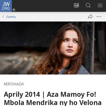
JW.ORG
Hiditra
(manokatra
Hiova
Fikaroha
HA
rohy)
fiteny
ato
Gazety
Amin’ny
JW.ORG
MIFOHAZA!
Aprily 2014 | Aza Mamoy Fo!
Mbola Mendrika ny ho Velona