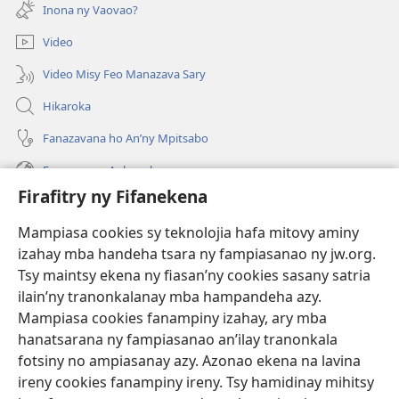
rohy)
Inona ny Vaovao?
Video
Video Misy Feo Manazava Sary
Hikaroka
Fanazavana ho An’ny Mpitsabo
Fanazavana Ankapobeny
Firafitry ny Fifanekena
Fanampiana
Mampiasa cookies sy teknolojia hafa mitovy aminy
Fanomezana
izahay mba handeha tsara ny fampiasanao ny jw.org.
(manokatra
rohy)
Tsy maintsy ekena ny fiasan’ny cookies sasany satria
ilain’ny tranonkalanay mba hampandeha azy.
FITEHIRIZAM-BOKIN’NY Vavolombelon’i Jehovah
(manokatra
Mampiasa cookies fanampiny izahay, ary mba
rohy)
®
JW Hub
hanatsarana ny fampiasanao an’ilay tranonkala
(manokatra
fotsiny no ampiasanay azy. Azonao ekena na lavina
rohy)
®
JW Library
ireny cookies fanampiny ireny. Tsy hamidinay mihitsy