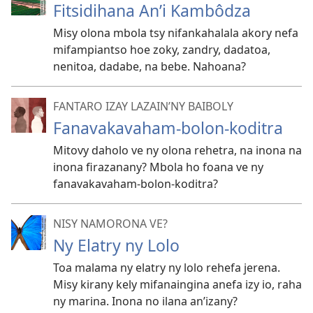
Fitsidihana An’i Kambôdza
Misy olona mbola tsy nifankahalala akory nefa
mifampiantso hoe zoky, zandry, dadatoa,
nenitoa, dadabe, na bebe. Nahoana?
FANTARO IZAY LAZAIN’NY BAIBOLY
Fanavakavaham-bolon-koditra
Mitovy daholo ve ny olona rehetra, na inona na
inona firazanany? Mbola ho foana ve ny
fanavakavaham-bolon-koditra?
NISY NAMORONA VE?
Ny Elatry ny Lolo
Toa malama ny elatry ny lolo rehefa jerena.
Misy kirany kely mifanaingina anefa izy io, raha
ny marina. Inona no ilana an’izany?