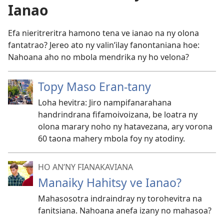
Ianao
Efa nieritreritra hamono tena ve ianao na ny olona
fantatrao? Jereo ato ny valin’ilay fanontaniana hoe:
Nahoana aho no mbola mendrika ny ho velona?
Topy Maso Eran-tany
Loha hevitra: Jiro nampifanarahana
handrindrana fifamoivoizana, be loatra ny
olona marary noho ny hatavezana, ary vorona
60 taona mahery mbola foy ny atodiny.
HO AN’NY FIANAKAVIANA
Manaiky Hahitsy ve Ianao?
Mahasosotra indraindray ny torohevitra na
fanitsiana. Nahoana anefa izany no mahasoa?