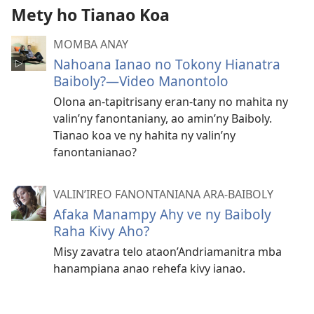
Mety ho Tianao Koa
MOMBA ANAY
Nahoana Ianao no Tokony Hianatra
Baiboly?—Video Manontolo
Olona an-tapitrisany eran-tany no mahita ny
valin’ny fanontaniany, ao amin’ny Baiboly.
Tianao koa ve ny hahita ny valin’ny
fanontanianao?
VALIN’IREO FANONTANIANA ARA-BAIBOLY
Afaka Manampy Ahy ve ny Baiboly
Raha Kivy Aho?
Misy zavatra telo ataon’Andriamanitra mba
hanampiana anao rehefa kivy ianao.