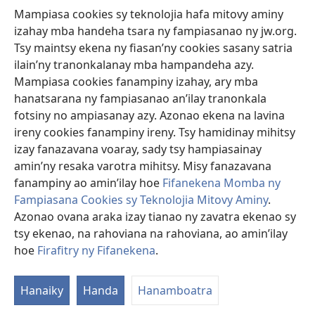
Mampiasa cookies sy teknolojia hafa mitovy aminy
Fanomezana
izahay mba handeha tsara ny fampiasanao ny jw.org.
(manokatra
rohy)
Tsy maintsy ekena ny fiasan’ny cookies sasany satria
ilain’ny tranonkalanay mba hampandeha azy.
FITEHIRIZAM-BOKIN’NY Vavolombelon’i Jehovah
(manokatra
Mampiasa cookies fanampiny izahay, ary mba
rohy)
®
JW Hub
hanatsarana ny fampiasanao an’ilay tranonkala
(manokatra
fotsiny no ampiasanay azy. Azonao ekena na lavina
rohy)
®
JW Library
ireny cookies fanampiny ireny. Tsy hamidinay mihitsy
izay fanazavana voaray, sady tsy hampiasainay
®
Watchtower Library
amin’ny resaka varotra mihitsy. Misy fanazavana
fanampiny ao amin’ilay hoe
Fifanekena Momba ny
Fampiasana Cookies sy Teknolojia Mitovy Aminy
.
Azonao ovana araka izay tianao ny zavatra ekenao sy
Copyright
© 2026 Watch Tower Bible and Tract Society of Pennsylvania.
tsy ekenao, na rahoviana na rahoviana, ao amin’ilay
FIFANEKENA
|
FIFANEKENA MOMBA NY TSIAMBARATELO
|
FIRAFITRY
hoe
Firafitry ny Fifanekena
.
A
NY FIFANEKENA
ny
Hanaiky
Handa
Hanamboatra
L
He