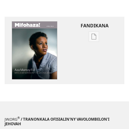
FANDIKANA
Fandikana
boky
MIFOHAZA!
Aza
Mamoy
Fo!
Mbola
Mendrika
ny
ho
Velona
Ianao
®
JW.ORG
/ TRANONKALA OFISIALIN’NY VAVOLOMBELON’I
JEHOVAH