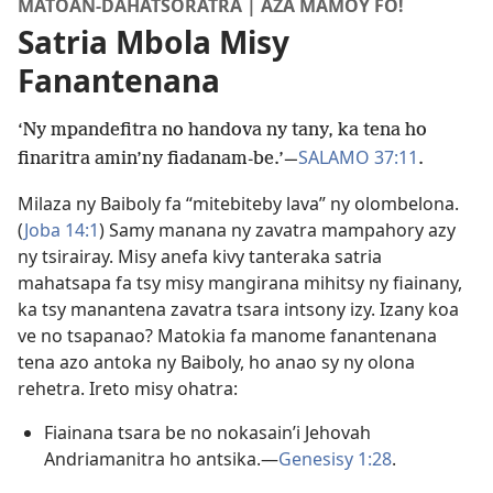
MATOAN-DAHATSORATRA | AZA MAMOY FO!
Satria Mbola Misy
Fanantenana
‘Ny mpandefitra no handova ny tany, ka tena ho
SALAMO 37:11
finaritra amin’ny fiadanam-be.’—
.
Milaza ny Baiboly fa “mitebiteby lava” ny olombelona.
(
Joba 14:1
) Samy manana ny zavatra mampahory azy
ny tsirairay. Misy anefa kivy tanteraka satria
mahatsapa fa tsy misy mangirana mihitsy ny fiainany,
ka tsy manantena zavatra tsara intsony izy. Izany koa
ve no tsapanao? Matokia fa manome fanantenana
tena azo antoka ny Baiboly, ho anao sy ny olona
rehetra. Ireto misy ohatra:
Fiainana tsara be no nokasain’i Jehovah
Andriamanitra ho antsika.—
Genesisy 1:28
.