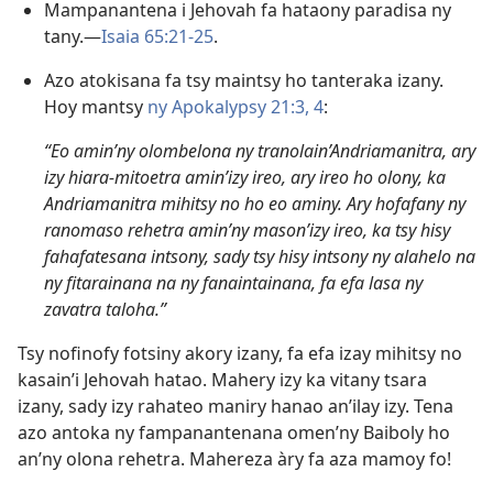
Mampanantena i Jehovah fa hataony paradisa ny
tany.—
Isaia 65:21-25
.
Azo atokisana fa tsy maintsy ho tanteraka izany.
Hoy mantsy
ny Apokalypsy 21:3, 4
:
“Eo amin’ny olombelona ny tranolain’Andriamanitra, ary
izy hiara-mitoetra amin’izy ireo, ary ireo ho olony, ka
Andriamanitra mihitsy no ho eo aminy. Ary hofafany ny
ranomaso rehetra amin’ny mason’izy ireo, ka tsy hisy
fahafatesana intsony, sady tsy hisy intsony ny alahelo na
ny fitarainana na ny fanaintainana, fa efa lasa ny
zavatra taloha.”
Tsy nofinofy fotsiny akory izany, fa efa izay mihitsy no
kasain’i Jehovah hatao. Mahery izy ka vitany tsara
izany, sady izy rahateo maniry hanao an’ilay izy. Tena
azo antoka ny fampanantenana omen’ny Baiboly ho
an’ny olona rehetra. Mahereza àry fa aza mamoy fo!