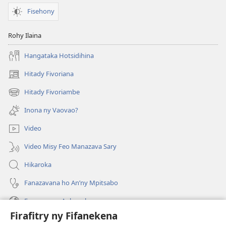
Fisehony
Rohy Ilaina
Hangataka Hotsidihina
Hitady Fivoriana
(manokatra
rohy)
Hitady Fivoriambe
(manokatra
rohy)
Inona ny Vaovao?
Video
Video Misy Feo Manazava Sary
Hikaroka
Fanazavana ho An’ny Mpitsabo
Fanazavana Ankapobeny
Firafitry ny Fifanekena
Fanampiana