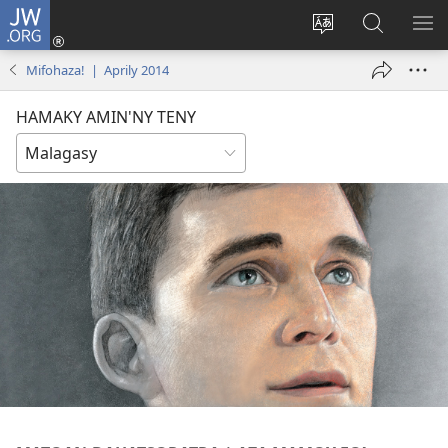
JW.ORG
Hiditra
(manokatra
Hiova
Fikaroha
HA
rohy)
fiteny
ato
Mifohaza! | Aprily 2014
Amin’ny
JW.ORG
HAMAKY AMIN'NY TENY