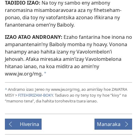
TADIDIO IZAO:
Na toy ny sambo eny ambony
ranomasina misamboaravoara aza ny fihetseham-
ponao, dia toy ny vatofantsika azonao ifikirana ny
fanantenana omen’ny Baiboly.
IZAO ATAO ANDROANY:
Ezaho fantarina hoe inona no
ampanantenain’ny Baiboly momba ny hoavy. Vonona
hanampy anao hahita izany ny Vavolombelon’i
Jehovah. Afaka miresaka amin’izay Vavolombelona
hitanao ianao, na koa miditra ao amin’ny
www.jw.org/mg.
*
^
Andramo izao: Jereo ny www.jw.org/mg, ao amin’ilay hoe ZAVATRA
MISY >
FITEHIRIZAM-BOKY
. Tadiavo ao ny teny toy ny hoe “kivy” na
“mamono tena”, dia hahita torohevitra tsara ianao.
Hiverina
Manaraka