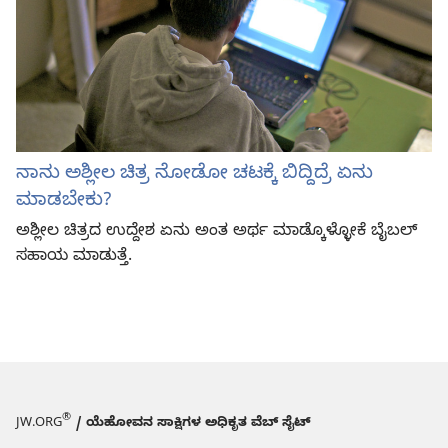
ನಾನು ಅಶ್ಲೀಲ ಚಿತ್ರ ನೋಡೋ ಚಟಕ್ಕೆ ಬಿದ್ದಿದ್ರೆ ಏನು
ಮಾಡಬೇಕು?
ಅಶ್ಲೀಲ ಚಿತ್ರದ ಉದ್ದೇಶ ಏನು ಅಂತ ಅರ್ಥ ಮಾಡ್ಕೊಳ್ಳೋಕೆ ಬೈಬಲ್‌
ಸಹಾಯ ಮಾಡುತ್ತೆ.
®
JW.ORG
/ ಯೆಹೋವನ ಸಾಕ್ಷಿಗಳ ಅಧಿಕೃತ ವೆಬ್ ಸೈಟ್