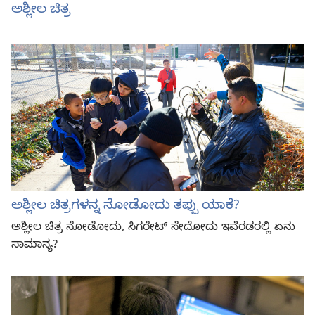
ಅಶ್ಲೀಲ ಚಿತ್ರ
ಅಶ್ಲೀಲ ಚಿತ್ರಗಳನ್ನ ನೋಡೋದು ತಪ್ಪು ಯಾಕೆ?
ಅಶ್ಲೀಲ ಚಿತ್ರ ನೋಡೋದು, ಸಿಗರೇಟ್‌ ಸೇದೋದು ಇವೆರಡರಲ್ಲಿ ಏನು
ಸಾಮಾನ್ಯ?