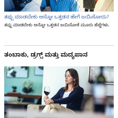
ತಪ್ಪು ಮಾಡಬೇಕು ಅನ್ನೋ ಒತ್ತಡನ ಹೇಗೆ ಜಯಿಸೋದು?
ತಪ್ಪು ಮಾಡಬೇಕು ಅನ್ನೋ ಒತ್ತಡನ ಜಯಿಸೋಕೆ ಮೂರು ಹೆಜ್ಜೆಗಳು.
ತಂಬಾಕು, ಡ್ರಗ್ಸ್ ಮತ್ತು ಮದ್ಯಪಾನ