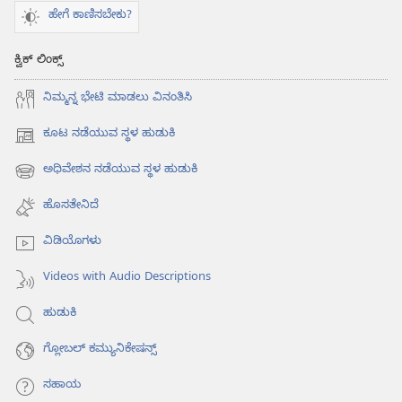
ಹೇಗೆ ಕಾಣಿಸಬೇಕು?
ಕ್ವಿಕ್ ಲಿಂಕ್ಸ್
ನಿಮ್ಮನ್ನ ಭೇಟಿ ಮಾಡಲು ವಿನಂತಿಸಿ
ಕೂಟ ನಡೆಯುವ ಸ್ಥಳ ಹುಡುಕಿ
(opens
new
ಅಧಿವೇಶನ ನಡೆಯುವ ಸ್ಥಳ ಹುಡುಕಿ
(opens
window)
new
ಹೊಸತೇನಿದೆ
window)
ವಿಡಿಯೊಗಳು
Videos with Audio Descriptions
ಹುಡುಕಿ
ಗ್ಲೋಬಲ್‌ ಕಮ್ಯುನಿಕೇಷನ್ಸ್‌
ಸಹಾಯ