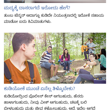
ಮದ್ಯಕ್ಕೆ ದಾಸರಾಗದೆ ಇರೋದು ಹೇಗೆ?
ತುಂಬ ಟೆನ್ಶನ್‌ ಆದಾಗ್ಲೂ ಕುಡಿದೇ ನಿಯಂತ್ರಣದಲ್ಲಿ ಇರೋಕೆ ಸಹಾಯ
ಮಾಡೋ ಐದು ಕಿವಿಮಾತುಗಳು.
ಕುಡಿಯೋಕೆ ಮುಂಚೆ ಏನೆಲ್ಲ ತಿಳ್ಕೊಬೇಕು?
ಕುಡಿಯೋದ್ರಿಂದ ಪೊಲೀಸ್‌ ಕೇಸ್‌ ಆಗಬಹುದು, ಹೆಸರು
ಹಾಳಾಗಬಹುದು, ನೀವು ವೀಕ್‌ ಆಗಬಹುದು, ಚಟಕ್ಕೆ ಬಲಿ
ಬೀಳಬಹುದು ಮತ್ತು ಜೀವ ಕಳ್ಕೋಬಹುದು. ಆದ್ರೆ ಇದೆಲ್ಲ ಆಗದೆ