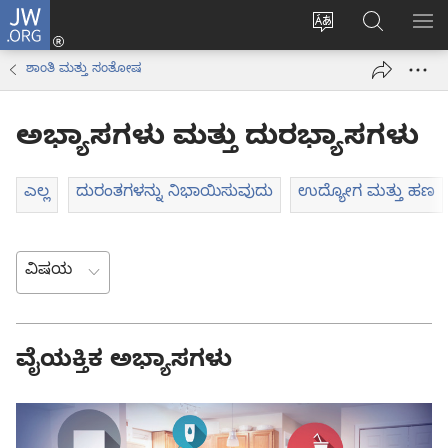
JW.ORG
ಲಾಗ್
ವೆಬ್‌ಸೈಟ್‌ನ
JW.ORGನಲ್ಲ
ಮೆ
ಇನ್
ಭಾಷೆಯನ್ನು
ಹುಡುಕಿ
ತೋ
(opens
ಶಾಂತಿ ಮತ್ತು ಸಂತೋಷ
ಬದಲಿಸು
new
window)
ಅಭ್ಯಾಸಗಳು ಮತ್ತು ದುರಭ್ಯಾಸಗಳು
ಎಲ್ಲ
ದುರಂತಗಳನ್ನು ನಿಭಾಯಿಸುವುದು
ಉದ್ಯೋಗ ಮತ್ತು ಹಣ
ವೈಯಕ್ತಿಕ ಅಭ್ಯಾಸಗಳು