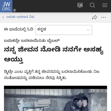
JW.ORG
ಲಾಗ್
ವೆಬ್‌ಸೈಟ್‌ನ
JW.ORGನಲ್ಲ
ಮೆ
ಇನ್
ಭಾಷೆಯನ್ನು
ಹುಡುಕಿ
ತೋ
(opens
ಬದುಕು ಬದಲಾದ ವಿಧ
ಬದಲಿಸು
new
window)
ಈ ಭಾಷೆಯಲ್ಲಿ ಓದಿ
ಬದುಕನ್ನೇ ಬದಲಾಯಿಸಿತು ಬೈಬಲ್‌
ನನ್ನ ಜೀವನ ನೋಡಿ ನನಗೇ ಅಸಹ್ಯ
ಆಯ್ತು
ಡ್ಮಿಟ್ರೇ ಎಂಬ ವ್ಯಕ್ತಿಗೆ ತನ್ನ ಜೀವನವನ್ನು ಬದಲಾಯಿಸಿಕೊಂಡು ನಿಜ
ಸಂತೋಷವನ್ನು ಪಡೆಯಲು ನೆರವು ಸಿಕ್ಕಿತು.