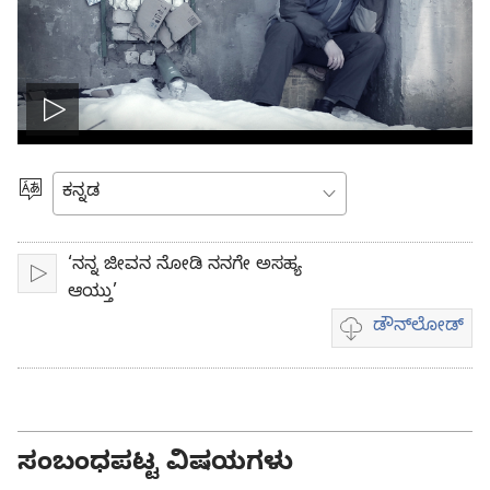
Play
video
ಭಾಷೆಯನ್ನು
ಆರಿಸಿ
‘ನನ್ನ ಜೀವನ ನೋಡಿ ನನಗೇ ಅಸಹ್ಯ
ಪ್ಲೇ
ಆಯ್ತು’
ಡೌನ್‌ಲೋಡ್‌
ವಿಡಿಯೋ
ಡೌನ್‌ಲೋಡ್
ಆಯ್ಕೆಗಳು
ಸಂಬಂಧಪಟ್ಟ ವಿಷಯಗಳು