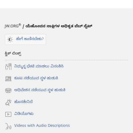
®
JW.ORG
/ ಯೆಹೋವನ ಸಾಕ್ಷಿಗಳ ಅಧಿಕೃತ ವೆಬ್ ಸೈಟ್
ಹೇಗೆ ಕಾಣಿಸಬೇಕು?
ಕ್ವಿಕ್ ಲಿಂಕ್ಸ್
ನಿಮ್ಮನ್ನ ಭೇಟಿ ಮಾಡಲು ವಿನಂತಿಸಿ
ಕೂಟ ನಡೆಯುವ ಸ್ಥಳ ಹುಡುಕಿ
(opens
new
ಅಧಿವೇಶನ ನಡೆಯುವ ಸ್ಥಳ ಹುಡುಕಿ
(opens
window)
new
ಹೊಸತೇನಿದೆ
window)
ವಿಡಿಯೊಗಳು
Videos with Audio Descriptions