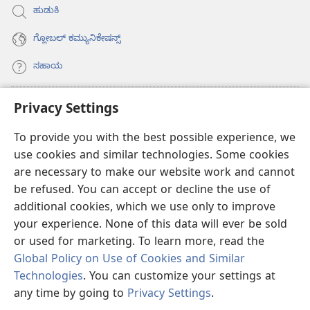
ಹುಡುಕಿ
ಗ್ಲೋಬಲ್‌ ಕಮ್ಯುನಿಕೇಷನ್ಸ್‌
ಸಹಾಯ
ಕಾಣಿಕೆಗಳು
Privacy Settings
(opens
new
To provide you with the best possible experience, we
window)
ವಾಚ್‌ಟವರ್‌ ಆನ್‌ಲೈನ್‌ ಲೈಬ್ರರಿ
(opens
use cookies and similar technologies. Some cookies
new
are necessary to make our website work and cannot
®
JW Hub
window)
(opens
be refused. You can accept or decline the use of
new
additional cookies, which we use only to improve
JW ಲೈಬ್ರರಿ
ಆ್ಯಪ್‌
window)
your experience. None of this data will ever be sold
or used for marketing. To learn more, read the
Global Policy on Use of Cookies and Similar
Technologies
. You can customize your settings at
Copyright
© 2026 Watch Tower Bible and Tract Society of Pennsylvania.
any time by going to
Privacy Settings
.
ಶರತ್ತುಗಳು
|
PRIVACY POLICY
|
PRIVACY SETTINGS