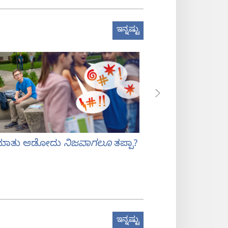
ಇನ್ನಷ್ಟು
ಟ ಮಾತು ಆಡೋದು
ನಿಜವಾಗಲೂ
ತಪ್ಪಾ?
ಗಾಸಿಪ್‌ಗೆ ಬ್ರೇಕ್‌
ಇನ್ನಷ್ಟು