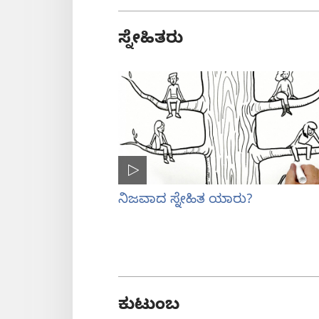
ಸ್ನೇಹಿತರು
ನಿಜವಾದ ಸ್ನೇಹಿತ ಯಾರು?
ಕುಟುಂಬ