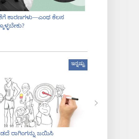
ಕೆಗೆ ಕಾರಣಗಳು—ಎಂಥ ಕೆಲಸ
ಮನೆಯಲ್ಲೇ ಇದ್ದುಕೊಂ
ಕೊಳ್ಳಬೇಕು?
ಓದೋದು ಹೇಗೆ?
ಇನ್ನಷ್ಟು
ಡದೆ ರಾಗಿಂಗನ್ನು ಜಯಿಸಿ
ನಾನು ಯಾಕೆ ಆಗಾಗ ಡ