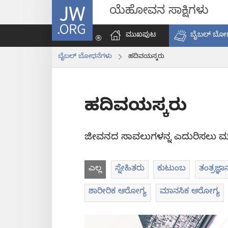
JW.ORG
ಯೆಹೋವನ ಸಾಕ್ಷಿಗಳು
ಮುಖಪುಟ
ಬೈಬಲ್‌ ಬೋ
ಬೈಬಲ್‌ ಬೋಧನೆಗಳು
ಹದಿವಯಸ್ಕರು
ಹದಿವಯಸ್ಕರು
ಜೀವನದ ಸಾವಲುಗಳನ್ನ ಎದುರಿಸಲು ಮತ್
ಎಲ್ಲ
ಸ್ನೇಹಿತರು
ಕುಟುಂಬ
ತಂತ್ರಜ್ಞಾ
ಶಾರೀರಿಕ ಆರೋಗ್ಯ
ಮಾನಸಿಕ ಆರೋಗ್ಯ