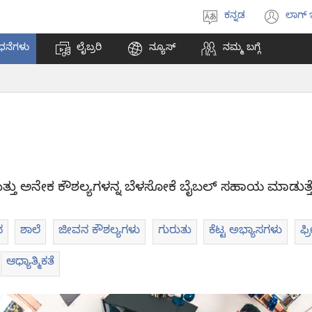
ಕನ್ನಡ
ಲಾಗ್ 
ಭಾಷೆಯನ್ನು
(op
ಆಯ್ಕೆ
ne
ಧನೆಗಳು
ಲೈಬ್ರರಿ
ನ್ಯೂಸ್‌
ನಮ್ಮ ಬಗ್ಗೆ
ಮಾಡಿ
win
ತು ಅನೇಕ ಕೌಶಲ್ಯಗಳನ್ನ ಬೆಳಸೋಕೆ ಬೈಬಲ್‌ ಸಹಾಯ ಮಾಡುತ್ತೆ
ನ
ಶಾಲೆ
ಜೀವನ ಕೌಶಲ್ಯಗಳು
ಗುರುತು
ಕೆಟ್ಟ ಅಭ್ಯಾಸಗಳು
ಫ್
ಆಧ್ಯಾತ್ಮಿಕತೆ