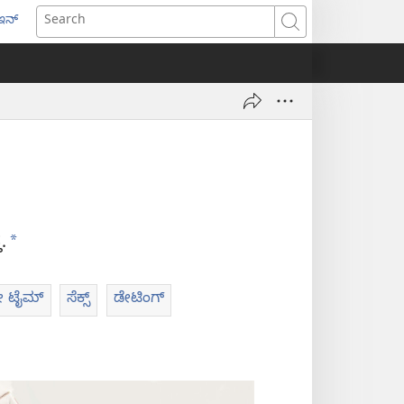
ಇನ್
ens
Search
w
dow)
a
.
ರೀ ಟೈಮ್‌
ಸೆಕ್ಸ್‌
ಡೇಟಿಂಗ್‌