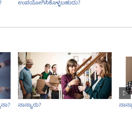
?
ಉಪಯೋಗಿಸಿಕೊಳ್ಳಬಹುದು?
್ಟನಾ?
ನಾನ್ಯಾರು?
ನಾನ್ಯ