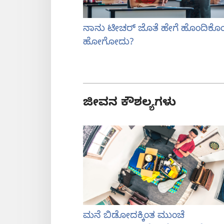
ನಾನು ಟೀಚರ್‌ ಜೊತೆ ಹೇಗೆ ಹೊಂದಿಕೊ
ಹೋಗೋದು?
ಜೀವನ ಕೌಶಲ್ಯಗಳು
ಮನೆ ಬಿಡೋದಕ್ಕಿಂತ ಮುಂಚೆ