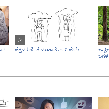
ದಾಗ
ಹೆತ್ತವರ ಜೊತೆ ಮಾತಾಡೋದು ಹೇಗೆ?
ಅಪ್ಪ
ಜಗಳ 