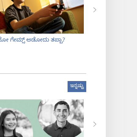
ಯೋ ಗೇಮ್ಸ್‌ ಆಡೋದು ತಪ್ಪಾ?
ವಿಡಿಯೋ ಗೇಮ್ಸ್‌: ಗ
ಸೋಲು
ಇನ್ನಷ್ಟು