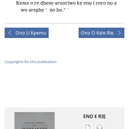
Keme o re dhesẹ aruoriwo kẹ enọ i roro nọ a
+
*
wo areghẹ
no ho.”
Onọ U Kpemu
Onọ O Kẹle Riẹ
Copyrights for this publication
ENỌ E RIẸ