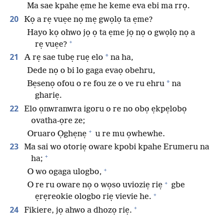
Ma sae kpahe ẹme he keme eva ebi ma rrọ.
20
Kọ a rẹ vuẹe nọ mẹ gwọlọ ta ẹme?
Hayo kọ ohwo jọ ọ ta ẹme jọ nọ o gwọlọ nọ a
+
rẹ vuẹe?
21
*
A rẹ sae tubẹ ruẹ elo
na ha,
Dede nọ o bi lo gaga evaọ obehru,
*
Bẹsenọ ofou o re fou ze o ve ru ehru
na
ghariẹ.
22
Elo ọnwranwra igoru o re no obọ ẹkpẹlobọ
ovatha-ọre ze;
+
Oruaro Ọghẹnẹ
u re mu ọwhewhe.
23
Ma sai wo otoriẹ oware kpobi kpahe Erumeru na
+
ha;
+
O wo ogaga ulogbo,
+
O re ru oware nọ o wọso uvioziẹ riẹ
gbe
+
ẹrẹreokie ologbo riẹ vievie he.
+
24
Fikiere, jọ ahwo a dhozọ riẹ.