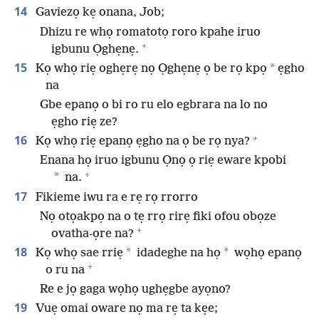
14
Gaviezọ kẹ onana, Job;
Dhizu re whọ romatotọ roro kpahe iruo
+
igbunu Ọghẹnẹ.
15
*
Kọ whọ riẹ oghẹrẹ nọ Ọghẹnẹ ọ be rọ kpọ
ẹgho
na
Gbe epanọ o bi ro ru elo egbrara na lo no
ẹgho riẹ ze?
+
16
Kọ whọ riẹ epanọ ẹgho na ọ be rọ nya?
Enana họ iruo igbunu Ọnọ ọ riẹ eware kpobi
+
*
na.
17
Fikieme iwu ra e rẹ rọ rrorro
Nọ otọakpọ na o tẹ rrọ rirẹ fiki ofou obọze
+
ovatha-ọre na?
18
*
*
Kọ whọ sae rriẹ
idadeghe na họ
wọhọ epanọ
+
o ru na
Re e jọ gaga wọhọ ughẹgbe ayọno?
19
Vuẹ omai oware nọ ma rẹ ta kẹe;