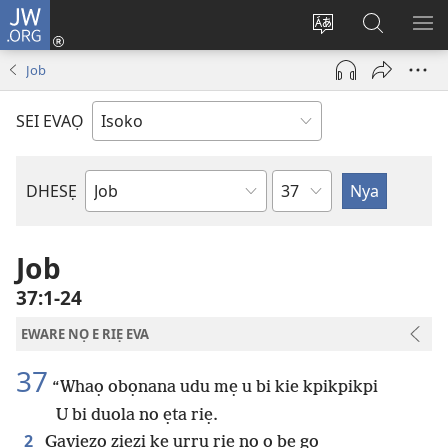
JW.ORG
Ro
Eva
Nwene
Gwọlọ
RO
(opens
ẹvẹrẹ
JW.ORG
Job
new
window)
SEI EVAỌ
Uzou
DHESẸ
Ebe
Ebaibol
Job
37:1-24
EWARE NỌ E RIẸ EVA
37
“Whaọ obọnana udu mẹ u bi kie kpikpikpi
U bi duola no ẹta riẹ.
2
Gaviezọ ziezi kẹ urru riẹ nọ o be go