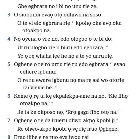
Gbe egbrara nọ i bi no unu riẹ ze.
3
O siobọnoi evaọ otọ odhiwu na soso
+
O te vi elo egbrara riẹ
kpohọ oka avọ oka
otọakpọ na.
4
Nọ oyena o vrẹ no, edo ologbo o te bi do;
+
Urru ulogbo riẹ u bi ru edo egbrara,
Yọ ọ rẹ whaha iẹe he nọ a te yo urru riẹ.
+
5
Ọghẹnẹ ọ rẹ rọ urru riẹ ru edo egbrara
evaọ
edhere igbunu;
O re ru eware igbunu nọ ma rẹ sai wo otoriẹ
+
rai vievie he.
6
Keme ọ rẹ ta kẹ ekpalekpa-ame na nọ, ‘Kie fihọ
+
otọakpọ na,’
+
Jẹ ta kẹ okposo nọ, ‘Rrọ gaga fihọ otọ na.’
7
*
Ọghẹnẹ ọ rẹ da iruẹru ohwo-akpọ kpobi ji
Re ohwo-akpọ kpobi ọ vẹ riẹ iruo Ọghẹnẹ.
8
Erao ijihẹ e rẹ ruọ eva iwou rai