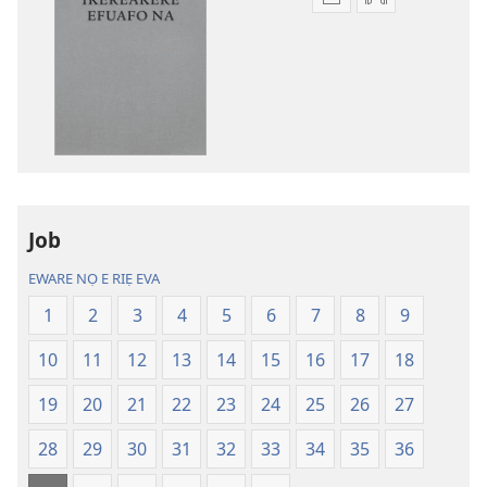
Oghẹrẹ
Oghẹrẹ
enọ
ọnọ
e
whọ
riẹ
gwọlọ
nọ
danlodu
whọ
Efafa
rẹ
Akpọ
sae
Ọkpokpọ
danlodu
ọrọ
Job
Efafa
Ikereakere
Akpọ
Efuafo
EWARE NỌ E RIẸ EVA
Ọkpokpọ
Na
1
2
3
4
5
6
7
8
9
ọrọ
(Onọ
Ikereakere
a
10
11
12
13
14
15
16
17
18
Efuafo
wariẹ
Na
fa
19
20
21
22
23
24
25
26
27
(Onọ
evaọ
28
29
30
31
32
33
34
35
36
a
2013)
wariẹ