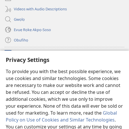
Videos with Audio Descriptions
Gwọlọ
Evuẹ Rọkẹ Akpọ-Soso
Obufihọ
Ru Unevaze
(opens
Privacy Settings
new
window)
UWOU-EBE ITANẸTE orọ Watchtower
To provide you with the best possible experience, we
(opens
use cookies and similar technologies. Some cookies
new
®
JW Hub
window)
are necessary to make our website work and cannot
(opens
new
be refused. You can accept or decline the use of
JW Library
window)
additional cookies, which we use only to improve
your experience. None of this data will ever be sold or
used for marketing. To learn more, read the
Global
Policy on Use of Cookies and Similar Technologies
.
Copyright
© 2026 Watch Tower Bible and Tract Society of Pennsylvania.
You can customize your settings at any time by going