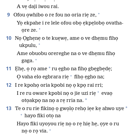
A vẹ daji iwou rai.
+
9
Ofou ọwhibo o re fou no oria riẹ ze,
Yọ ekpahe i re lele ofou obọ ẹkpẹlobọ ovatha-
+
ọre ze.
10
Nọ Ọghẹnẹ o te kuẹwẹ, ame o ve dhẹmu fihọ
+
ukpulu,
Ame obuobu orereghe na o ve dhẹmu fihọ
+
gaga.
11
*
Ẹhẹ, ọ rọ ame
ru ẹgho na fihọ gbẹgbẹdẹ;
+
Ọ vaha elo egbrara riẹ
fihọ ẹgho na;
12
I re kpohọ oria kpobi nọ ọ kpọ rai rri;
+
I re ru oware kpobi nọ o jie uzi riẹ
evaọ
*
otọakpọ na nọ a rẹ rria na.
13
*
Te o ru rie fikinọ ọ gwọlọ rehọ iẹe kẹ ahwo uye
+
hayo fiki otọ na
Hayo fiki uyoyou riẹ nọ o rẹ hiẹ hẹ, ọye o ru
+
nọ o rọ via.