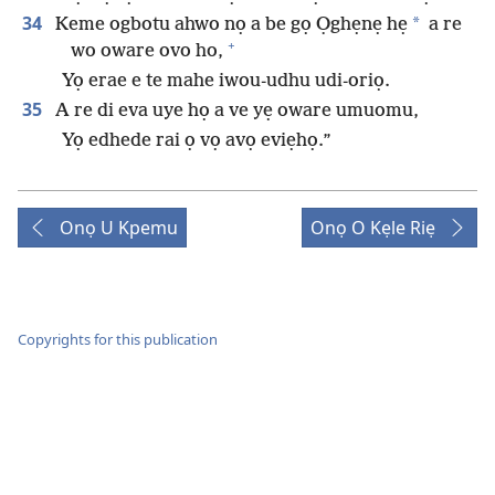
34
*
Keme ogbotu ahwo nọ a be gọ Ọghẹnẹ hẹ
a re
+
wo oware ovo ho,
Yọ erae e te mahe iwou-udhu udi-oriọ.
35
A re di eva uye họ a ve yẹ oware umuomu,
Yọ edhede rai ọ vọ avọ eviẹhọ.”
Onọ U Kpemu
Onọ O Kẹle Riẹ
Copyrights for this publication