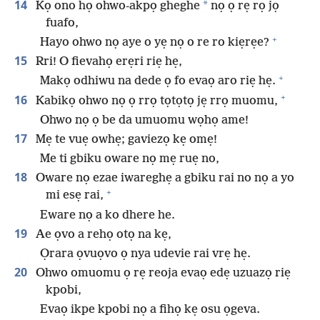
14
*
Kọ ono họ ohwo-akpọ gheghe
nọ ọ rẹ rọ jọ
fuafo,
+
Hayo ohwo nọ aye o yẹ nọ o re ro kiẹrẹe?
15
Rri! O fievahọ erẹri riẹ hẹ,
+
Makọ odhiwu na dede ọ fo evaọ aro riẹ hẹ.
+
16
Kabikọ ohwo nọ ọ rrọ tọtọtọ jẹ rrọ muomu,
Ohwo nọ ọ be da umuomu wọhọ ame!
17
Mẹ te vuẹ owhẹ; gaviezọ kẹ omẹ!
Me ti gbiku oware nọ mẹ ruẹ no,
18
Oware nọ ezae iwareghẹ a gbiku rai no nọ a yo
+
mi esẹ rai,
Eware nọ a ko dhere he.
19
Ae ọvo a rehọ otọ na kẹ,
Ọrara ọvuọvo ọ nya udevie rai vrẹ hẹ.
20
Ohwo omuomu ọ rẹ reoja evaọ edẹ uzuazọ riẹ
kpobi,
Evaọ ikpe kpobi nọ a fihọ kẹ osu ọgeva.