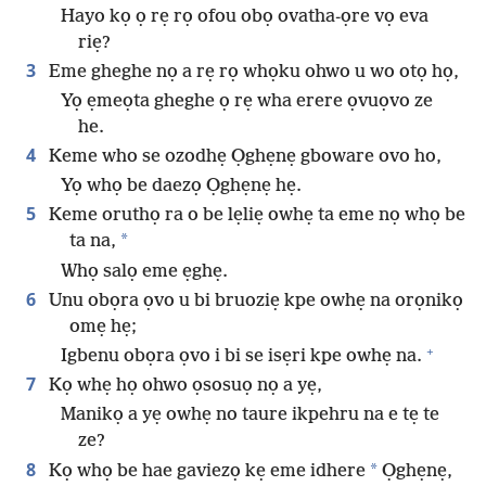
Hayo kọ ọ rẹ rọ ofou obọ ovatha-ọre vọ eva
riẹ?
3
Eme gheghe nọ a rẹ rọ whọku ohwo u wo otọ họ,
Yọ ẹmeọta gheghe ọ rẹ wha erere ọvuọvo ze
he.
4
Keme who se ozodhẹ Ọghẹnẹ gboware ovo ho,
Yọ whọ be daezọ Ọghẹnẹ hẹ.
5
Keme oruthọ ra o be lẹliẹ owhẹ ta eme nọ whọ be
*
ta na,
Whọ salọ eme ẹghẹ.
6
Unu obọra ọvo u bi bruoziẹ kpe owhẹ na orọnikọ
omẹ hẹ;
+
Igbenu obọra ọvo i bi se isẹri kpe owhẹ na.
7
Kọ whẹ họ ohwo ọsosuọ nọ a yẹ,
Manikọ a yẹ owhẹ no taure ikpehru na e tẹ te
ze?
8
*
Kọ whọ be hae gaviezọ kẹ eme idhere
Ọghẹnẹ,