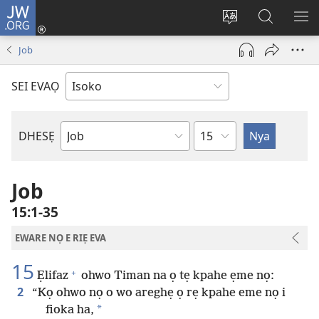
JW.ORG
Ro
Eva
Nwene
Gwọlọ
RO
(opens
ẹvẹrẹ
JW.ORG
Job
new
window)
SEI EVAỌ
Uzou
DHESẸ
Ebe
Ebaibol
Job
15:1-35
EWARE NỌ E RIẸ EVA
15
+
Ẹlifaz
ohwo Timan na ọ tẹ kpahe ẹme nọ:
2
“Kọ ohwo nọ o wo areghẹ ọ rẹ kpahe eme nọ i
*
fioka ha,