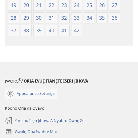
Na
fa
19
20
21
22
23
24
25
26
27
(Onọ
evaọ
28
29
30
31
32
33
34
35
36
a
2013)
wariẹ
37
38
39
40
41
42
fa
evaọ
2013)
®
JW.ORG
/ ORIA EVUẸ ITANẸTE ISẸRI JIHOVA
Appearance Settings
Kpohọ Oria na Ovavo
Yare nọ Isẹri Jihova A Nyabru Owhẹ Ze
Gwọlọ Oria Iwuhrẹ Mai
(opens