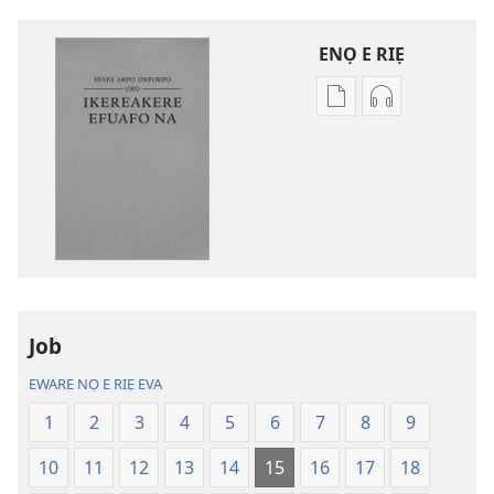
ENỌ E RIẸ
Oghẹrẹ
Oghẹrẹ
enọ
ọnọ
e
whọ
riẹ
gwọlọ
nọ
danlodu
whọ
Efafa
rẹ
Akpọ
sae
Ọkpokpọ
danlodu
ọrọ
Job
Efafa
Ikereakere
Akpọ
Efuafo
EWARE NỌ E RIẸ EVA
Ọkpokpọ
Na
1
2
3
4
5
6
7
8
9
ọrọ
(Onọ
Ikereakere
a
10
11
12
13
14
15
16
17
18
Efuafo
wariẹ