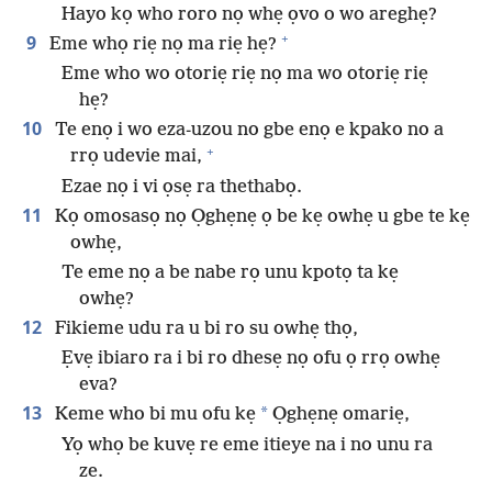
Hayo kọ who roro nọ whẹ ọvo o wo areghẹ?
+
9
Eme whọ riẹ nọ ma riẹ hẹ?
Eme who wo otoriẹ riẹ nọ ma wo otoriẹ riẹ
hẹ?
10
Te enọ i wo eza-uzou no gbe enọ e kpako no a
+
rrọ udevie mai,
Ezae nọ i vi ọsẹ ra thethabọ.
11
Kọ omosasọ nọ Ọghẹnẹ ọ be kẹ owhẹ u gbe te kẹ
owhẹ,
Te eme nọ a be nabe rọ unu kpotọ ta kẹ
owhẹ?
12
Fikieme udu ra u bi ro su owhẹ thọ,
Ẹvẹ ibiaro ra i bi ro dhesẹ nọ ofu ọ rrọ owhẹ
eva?
13
*
Keme who bi mu ofu kẹ
Ọghẹnẹ omariẹ,
Yọ whọ be kuvẹ re eme itieye na i no unu ra
ze.