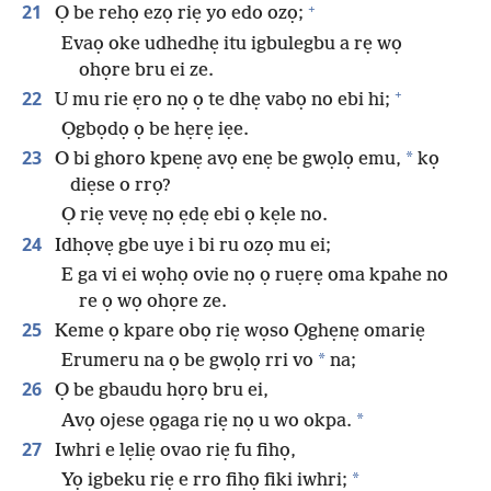
+
21
Ọ be rehọ ezọ riẹ yo edo ozọ;
Evaọ oke udhedhẹ itu igbulegbu a rẹ wọ
ohọre bru ei ze.
+
22
U mu rie ẹro nọ ọ te dhẹ vabọ no ebi hi;
Ọgbọdọ ọ be hẹrẹ iẹe.
23
*
O bi ghoro kpenẹ avọ enẹ be gwọlọ emu,
kọ
diẹse o rrọ?
Ọ riẹ vevẹ nọ ẹdẹ ebi ọ kẹle no.
24
Idhọvẹ gbe uye i bi ru ozọ mu ei;
E ga vi ei wọhọ ovie nọ ọ ruẹrẹ oma kpahe no
re ọ wọ ohọre ze.
25
Keme ọ kpare obọ riẹ wọso Ọghẹnẹ omariẹ
*
Erumeru na ọ be gwọlọ rri vo
na;
26
Ọ be gbaudu họrọ bru ei,
*
Avọ ojese ọgaga riẹ nọ u wo okpa.
27
Iwhri e lẹliẹ ovao riẹ fu fihọ,
*
Yọ igbeku riẹ e rro fihọ fiki iwhri;