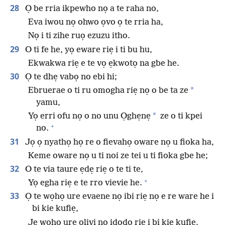
28
Ọ be rria ikpewho nọ a te raha no,
Eva iwou nọ ohwo ọvo ọ te rria ha,
Nọ i ti zihe ruọ ezuzu itho.
29
O ti fe he, yọ eware riẹ i ti bu hu,
Ekwakwa riẹ e te vọ ẹkwotọ na gbe he.
30
Ọ te dhẹ vabọ no ebi hi;
*
Ebruerae o ti ru omogha riẹ nọ o be ta ze
yamu,
*
Yọ erri ofu nọ o no unu Ọghẹnẹ
ze o ti kpei
+
no.
31
Jọ ọ nyathọ họ re o fievahọ oware nọ u fioka ha,
Keme oware nọ u ti noi ze tei u ti fioka gbe he;
32
O te via taure ẹdẹ riẹ o te ti te,
+
Yọ egha riẹ e te rro vievie he.
33
Ọ te wọhọ ure evaene nọ ibi riẹ nọ e re ware he i
bi kie kufiẹ,
Jẹ wọhọ ure olivi nọ idodo riẹ i bi kie kufiẹ.