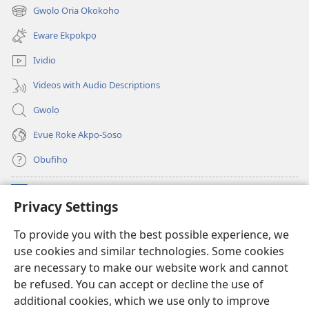
new
Gwọlọ Oria Okokohọ
(opens
window)
new
Eware Ekpokpọ
window)
Ividio
Videos with Audio Descriptions
Gwọlọ
Evuẹ Rọkẹ Akpọ-Soso
Obufihọ
Ru Unevaze
(opens
Privacy Settings
new
window)
UWOU-EBE ITANẸTE orọ Watchtower
To provide you with the best possible experience, we
(opens
use cookies and similar technologies. Some cookies
new
®
JW Hub
window)
are necessary to make our website work and cannot
(opens
be refused. You can accept or decline the use of
new
JW Library
window)
additional cookies, which we use only to improve