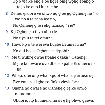
Jọ o via kẹ enọ e be họre omẹ wọhọ epanọ o
te jọ kẹ enọ i kiẹrẹe he.
8
*
Keme, ẹruore vẹ ohwo nọ ọ be gọ Ọghẹnẹ hẹ
o
+
wo nọ a tẹ raha iẹe no,
*
Nọ Ọghẹnẹ ọ tẹ rehọ uzuazọ
riẹ?
9
Kọ Ọghẹnẹ o ti yo ubo riẹ
+
Nọ uye u te tei oma?
10
Hayo kọ ọ te wereva kugbe Erumeru na?
Kọ o ti bo se Ọghẹnẹ ẹsikpobi?
11
*
Me ti wuhrẹ owhẹ kpahe ogaga
Ọghẹnẹ;
Mẹ te ko oware ovo dhere kpahe Erumeru na
ha.
12
Whaọ, otẹrọnọ whai kpobi wha ruẹ eruẹaruẹ,
Ẹvẹ eme rai i gbe ro fioka vievie he?
13
Onana họ oware nọ Ọghẹnẹ ọ rẹ kẹ ohwo
+
omuomu,
Ukuoriọ nọ Erumeru na ọ rẹ kẹ ohwo ọgeva.