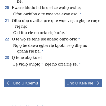
he.
20
Eware idudu i ti bru ei ze wọhọ owhe;
+
Ofou ọwhibo ọ te wọe vrẹ evaọ aso.
21
Ofou obọ ovatha-ọre ọ te wọe vrẹ, a gbẹ te ruẹ e
riẹ hẹ;
+
O ti fou rie no oria riẹ kufiẹ.
+
22
O te wọ ze tehe iẹe ababọ ohrọ-oriọ
Nọ ọ be dawo ẹgba riẹ kpobi re ọ dhẹ no
+
ọraha riẹ na.
23
Ọ tehe abọ ku ei
+
*
Jẹ viọlọ oviọlọ
kẹe no oria riẹ ze.
Onọ U Kpemu
Onọ O Kẹle Riẹ