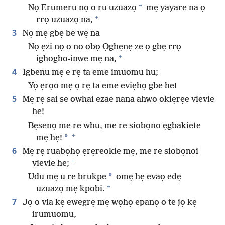
*
Nọ Erumeru nọ o ru uzuazọ
mẹ yayare na ọ
+
rrọ uzuazọ na,
3
Nọ mẹ gbẹ be wẹ na
Nọ ẹzi nọ o no obọ Ọghẹnẹ ze ọ gbẹ rrọ
+
ighogho-inwe mẹ na,
4
Igbenu mẹ e rẹ ta eme imuomu hu;
Yọ ẹrọo mẹ ọ rẹ ta eme eviẹhọ gbe he!
5
Mẹ rẹ sai se owhai ezae nana ahwo okiẹrẹe vievie
he!
Bẹsenọ me re whu, me re siobọno ẹgbakiete
+
*
mẹ hẹ!
6
Mẹ rẹ ruabọhọ ẹrẹreokie mẹ, me re siobọnoi
+
vievie he;
*
Udu mẹ u re brukpe
omẹ hẹ evaọ edẹ
*
uzuazọ mẹ kpobi.
7
Jọ o via kẹ ewegrẹ mẹ wọhọ epanọ o te jọ kẹ
irumuomu,