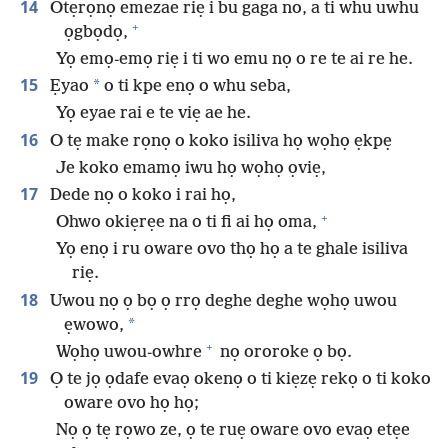
14
Otẹrọnọ emezae riẹ i bu gaga no, a ti whu uwhu
+
ọgbọdọ,
Yọ emọ-emọ riẹ i ti wo emu nọ o re te ai re he.
15
*
Ẹyao
o ti kpe enọ o whu seba,
Yọ eyae rai e te viẹ ae he.
16
O tẹ make rọnọ o koko isiliva họ wọhọ ẹkpẹ
Je koko emamọ iwu họ wọhọ ọviẹ,
17
Dede nọ o koko i rai họ,
+
Ohwo okiẹrẹe na o ti fi ai họ oma,
Yọ enọ i ru oware ovo thọ họ a te ghale isiliva
riẹ.
18
Uwou nọ ọ bọ ọ rrọ deghe deghe wọhọ uwou
*
ẹwowo,
+
Wọhọ uwou-owhre
nọ ororoke ọ bọ.
19
Ọ te jọ ọdafe evaọ okenọ o ti kiẹzẹ rekọ o ti koko
oware ovo họ họ;
Nọ ọ tẹ rọwo ze, ọ te ruẹ oware ovo evaọ etẹe