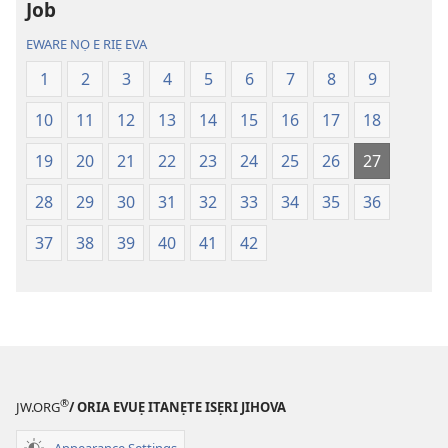
Job
Efafa
Ikereakere
Akpọ
Efuafo
EWARE NỌ E RIẸ EVA
Ọkpokpọ
Na
1
2
3
4
5
6
7
8
9
ọrọ
(Onọ
Ikereakere
a
10
11
12
13
14
15
16
17
18
Efuafo
wariẹ
Na
fa
19
20
21
22
23
24
25
26
27
(Onọ
evaọ
28
29
30
31
32
33
34
35
36
a
2013)
wariẹ
37
38
39
40
41
42
fa
evaọ
2013)
®
JW.ORG
/ ORIA EVUẸ ITANẸTE ISẸRI JIHOVA
Appearance Settings