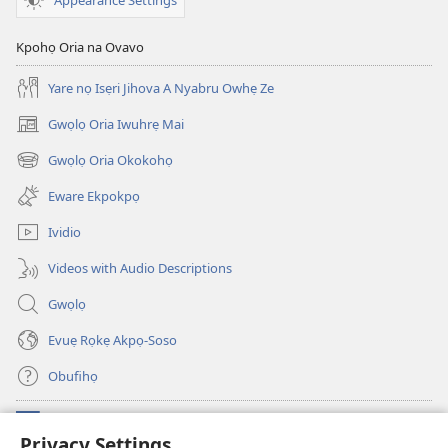
Kpohọ Oria na Ovavo
Yare nọ Isẹri Jihova A Nyabru Owhẹ Ze
Gwọlọ Oria Iwuhrẹ Mai
(opens
new
Gwọlọ Oria Okokohọ
(opens
window)
new
Eware Ekpokpọ
window)
Ividio
Videos with Audio Descriptions
Gwọlọ
Evuẹ Rọkẹ Akpọ-Soso
Obufihọ
Ru Unevaze
(opens
Privacy Settings