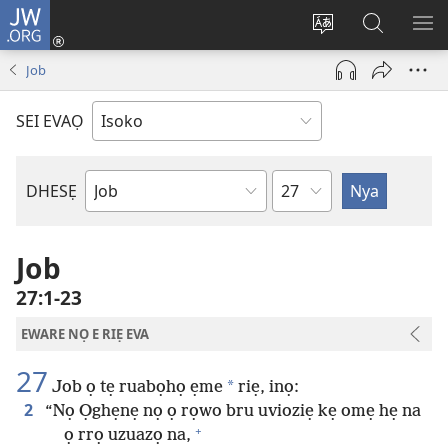
JW.ORG
Ro
Eva
Nwene
Gwọlọ
RO
(opens
ẹvẹrẹ
JW.ORG
Job
new
window)
SEI EVAỌ
Uzou
DHESẸ
Ebe
Ebaibol
Job
27:1-23
EWARE NỌ E RIẸ EVA
27
*
Job ọ tẹ ruabọhọ ẹme
riẹ, inọ:
2
“Nọ Ọghẹnẹ nọ ọ rọwo bru uvioziẹ kẹ omẹ hẹ na
+
ọ rrọ uzuazọ na,