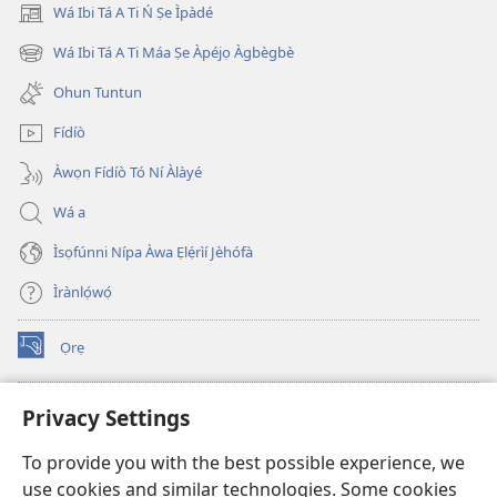
Wá Ibi Tá A Ti Ń Ṣe Ìpàdé
(opens
new
Wá Ibi Tá A Ti Máa Ṣe Àpéjọ Àgbègbè
(opens
window)
new
Ohun Tuntun
window)
Fídíò
Àwọn Fídíò Tó Ní Àlàyé
Wá a
Ìsọfúnni Nípa Àwa Ẹlẹ́rìí Jèhófà
Ìrànlọ́wọ́
Ọrẹ
(opens
new
window)
ÀKÁ ÌWÉ ORÍ ÍŃTÁNẸ́Ẹ̀TÌ TI Watchtower™
Privacy Settings
(opens
new
®
JW Hub
To provide you with the best possible experience, we
window)
(opens
use cookies and similar technologies. Some cookies
new