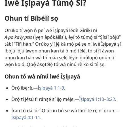
Ìwé Ìṣípayá Túmọ̀ Sí?
Ohun tí Bíbélì sọ
Orúkọ tí wọ́n ń pe ìwé Ìṣípayá lédè Gíríìkì ni
A·po·kaʹly·psis
(ìyẹn àpókálíìsì), èyí tó túmọ̀ sí “Ṣíṣí ìbòjú”
tàbí “Fífi hàn.” Orúkọ yìí jẹ́ ká mọ̀ pé ṣe ni ìwé Ìṣípayá ṣí
ìbòjú lójú àwọn ohun kan tá ò mọ̀ tẹ́lẹ̀, tó sì fi àwọn
ohun kan hàn wá tó máa ṣẹlẹ̀ lẹ́yìn ọ̀pọ̀lọpọ̀ ọdún tí
wọ́n kọ ọ́. Ọ̀pọ̀ àsọtẹ́lẹ̀ tó wà nínú rẹ̀ kò sì tíì ṣẹ.
Ohun tó wà nínú ìwé Ìṣípayá
Ọ̀rọ̀ ìbẹ̀rẹ̀.​—
Ìṣípayá 1:1-9
.
Ọ̀rọ̀ tí Jésù fi ránṣẹ́ sí ìjọ méje.​—
Ìṣípayá 1:10–​3:22
.
Ìran tó dá lórí Ọlọ́run bó ṣe wà lórí ìtẹ́ rẹ̀ ní ọ̀run.​—
Ìṣípayá 4:1-​11
.