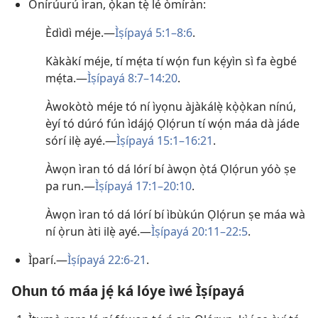
Onírúurú ìran, ọ̀kan tẹ̀ lé òmíràn:
Èdìdì méje.​—
Ìṣípayá 5:1–​8:6
.
Kàkàkí méje, tí mẹ́ta tí wọ́n fun kẹ́yìn sì fa ègbé
mẹ́ta.​—
Ìṣípayá 8:7–​14:20
.
Àwokòtò méje tó ní ìyọnu àjàkálẹ̀ kọ̀ọ̀kan nínú,
èyí tó dúró fún ìdájọ́ Ọlọ́run tí wọ́n máa dà jáde
sórí ilẹ̀ ayé.​—
Ìṣípayá 15:1–​16:21
.
Àwọn ìran tó dá lórí bí àwọn ọ̀tá Ọlọ́run yóò ṣe
pa run.​—
Ìṣípayá 17:1–​20:10
.
Àwọn ìran tó dá lórí bí ìbùkún Ọlọ́run ṣe máa wà
ní ọ̀run àti ilẹ̀ ayé.​—
Ìṣípayá 20:11–​22:5
.
Ìparí.​—
Ìṣípayá 22:6-​21
.
Ohun tó máa jẹ́ ká lóye ìwé Ìṣípayá