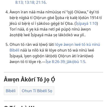
8:13;
13:18;
21:16
.
Àwọn ìran náà máa nímùúṣẹ ní “ọjọ́ Olúwa,” èyí tó
bẹ̀rẹ̀ nígbà tí Ọlọ́run gbé Ìjọba rẹ̀ kalẹ̀ lọ́dún 1914 tí
Jésù sì bẹ̀rẹ̀ sí í ṣàkóso gẹ́gẹ́ bí Ọba. (
Ìṣípayá 1:10
)
Torí náà, ó yẹ ká máa retí pé púpọ̀ nínú àwọn
àsọtẹ́lẹ̀ ìwé Ìṣípayá máa ṣẹ lákòókò wa yìí..
Ohun tó ràn wá lọ́wọ́ láti
lóye àwọn ìwé tó kù nínú
Bíbélì
náà la nílò ká lè lóye ohun tó wà nínú ìwé
Ìṣípayá, ìyẹn ọgbọ́n látọ̀dọ̀ Ọlọ́run àti ìrànlọ́wọ́
àwọn tó ti lóye rẹ̀.​—
Ìṣe 8:26-​39;
Jákọ́bù 1:5
.
Àwọn Àkòrí Tó Jọ Ọ́
Bíbélì
Ohun Tí Bíbélì Sọ