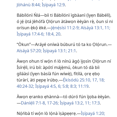
Jòhánù 8:44;
Ìṣípayá 12:9
.
Bábílónì Ńlá​—bíi ti Bábílónì ìgbàanì (ìyẹn Bábélì),
ó jẹ́ ọ̀tá Jèhófà Ọlọ́run àtàwọn èèyàn rẹ̀, òun sì ni
orísun ẹ̀kọ́ èké.​—
Jẹ́nẹ́sísì 11:2-9;
Aísáyà 13:1,
11;
Ìṣípayá 17:4-6;
18:4,
20
.
“Òkun”​—Aráyé oníwà búburú tó ta ko Ọlọ́run.​—
Aísáyà 57:20;
Ìṣípayá 13:1;
21:1
.
Àwọn ohun tí wọ́n ń lò nínú àgọ́ ìjọsìn Ọlọ́run ní
Ísírẹ́lì, irú bíi: àpótí májẹ̀mú, òkun tó dà bíi
gíláàsì (ìyẹn bàsíà fún wíwẹ̀), fìtílà, ọrẹ ẹbọ
tùràrí, àti pẹpẹ ìrúbọ.​—
Ẹ́kísódù 25:10,
17, 18;
40:24-32;
Ìṣípayá 4:5, 6;
5:8;
8:3;
11:19
.
Àwọn ẹranko ẹhànnà​—tó dúró fún ìjọba èèyàn.​
—
Dáníẹ́lì 7:1-8,
17-​26;
Ìṣípayá 13:2,
11;
17:3
.
Nọ́ńbà tí wọ́n lò lọ́nà ìṣàpẹẹrẹ.​—
Ìṣípayá 1:20;