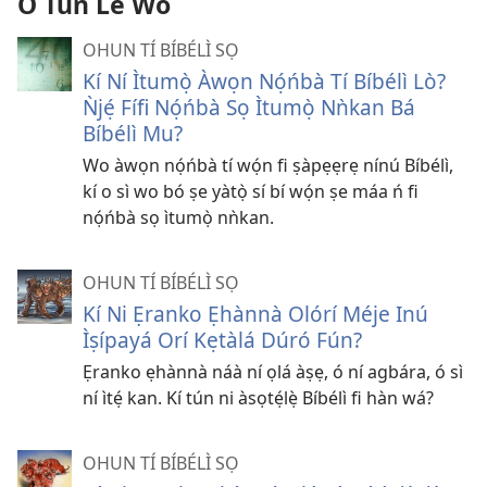
O Tún Lè Wo
OHUN TÍ BÍBÉLÌ SỌ
Kí Ní Ìtumọ̀ Àwọn Nọ́ńbà Tí Bíbélì Lò?
Ǹjẹ́ Fífi Nọ́ńbà Sọ Ìtumọ̀ Nǹkan Bá
Bíbélì Mu?
Wo àwọn nọ́ńbà tí wọ́n fi ṣàpẹẹrẹ nínú Bíbélì,
kí o sì wo bó ṣe yàtọ̀ sí bí wọ́n ṣe máa ń fi
nọ́ńbà sọ ìtumọ̀ nǹkan.
OHUN TÍ BÍBÉLÌ SỌ
Kí Ni Ẹranko Ẹhànnà Olórí Méje Inú
Ìṣípayá Orí Kẹtàlá Dúró Fún?
Ẹranko ẹhànnà náà ní ọlá àṣẹ, ó ní agbára, ó sì
ní ìtẹ́ kan. Kí tún ni àsọtẹ́lẹ̀ Bíbélì fi hàn wá?
OHUN TÍ BÍBÉLÌ SỌ