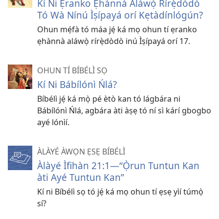
Kí Ni Ẹranko Ẹhànnà Aláwọ̀ Rírẹ̀dòdò
Tó Wà Nínú Ìṣípayá orí Kẹtàdínlógún?
Ohun mẹ́fà tó máa jẹ́ ká mọ ohun tí ẹranko
ẹhànnà aláwọ̀ rírẹ̀dòdò inú Ìṣípayá orí 17.
OHUN TÍ BÍBÉLÌ SỌ
Kí Ni Bábílónì Ńlá?
Bíbélì jẹ́ ká mọ̀ pé ètò kan tó lágbára ni
Bábílónì Ńlá, agbára àti àṣẹ tó ní sì kárí gbogbo
ayé lónìí.
ÀLÀYÉ ÀWỌN ẸSẸ BÍBÉLÌ
Àlàyé Ìfihàn 21:1—“Ọ̀run Tuntun Kan
àti Ayé Tuntun Kan”
Kí ni Bíbélì sọ tó jẹ́ ká mọ ohun tí ẹsẹ yìí túmọ̀
sí?