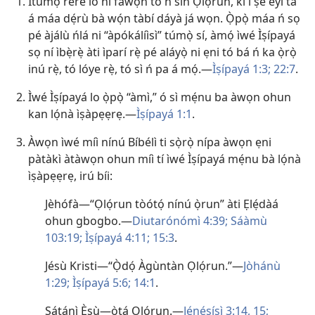
Ìtumọ̀ rere ló ní fáwọn tó ń sin Ọlọ́run, kì í ṣe èyí tá
á máa dẹ́rù bà wọ́n tàbí dáyà já wọn. Ọ̀pọ̀ máa ń sọ
pé àjálù ńlá ni “àpókálíìsì” túmọ̀ sí, àmọ́ ìwé Ìṣípayá
sọ ní ìbẹ̀rẹ̀ àti ìparí rẹ̀ pé aláyọ̀ ni ẹni tó bá ń ka ọ̀rọ̀
inú rẹ̀, tó lóye rẹ̀, tó sì ń pa á mọ́.​—
Ìṣípayá 1:3;
22:7
.
Ìwé Ìṣípayá lo ọ̀pọ̀ “àmì,” ó sì mẹ́nu ba àwọn ohun
kan lọ́nà ìṣàpẹẹrẹ.​—
Ìṣípayá 1:1
.
Àwọn ìwé míì nínú Bíbélì ti sọ̀rọ̀ nípa àwọn ẹni
pàtàkì àtàwọn ohun míì tí ìwé Ìṣípayá mẹ́nu bà lọ́nà
ìṣàpẹẹrẹ, irú bíi:
Jèhófà​—“Ọlọ́run tòótọ́ nínú ọ̀run” àti Ẹlẹ́dàá
ohun gbogbo.​—
Diutarónómì 4:39;
Sáàmù
103:19;
Ìṣípayá 4:11;
15:3
.
Jésù Kristi​—“Ọ̀dọ́ Àgùntàn Ọlọ́run.”​—
Jòhánù
1:29;
Ìṣípayá 5:6;
14:1
.
Sátánì Èṣù​—ọ̀tá Ọlọ́run.​—
Jẹ́nẹ́sísì 3:14, 15;