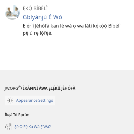
Ẹ̀KỌ́ BÍBÉLÌ
Gbìyànjú Ẹ̀ Wò
Ẹlẹ́rìí Jèhófà kan lè wá ọ wa láti kẹ́kọ̀ọ́ Bíbélì
pẹ̀lú rẹ lọ́fẹ̀ẹ́.
®
JW.ORG
/ ÌKÀNNÌ ÀWA ẸLẸ́RÌÍ JÈHÓFÀ
Appearance Settings
Ìlujá Tó Rọrùn
Ṣé O Fẹ́ Ká Wá Ẹ Wá?