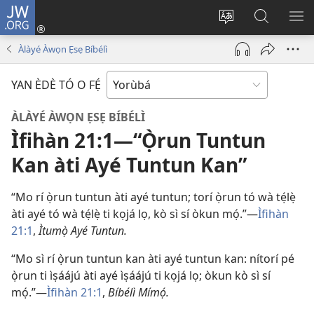
JW.ORG
Wọlé
(opens
Yí
Wa
GB
new
èdè
JW.ORG
YÍ
Àlàyé Àwọn Ẹsẹ Bíbélì
window)
ìkànnì
JÁ
pa
YAN ÈDÈ TÓ O FẸ́
dà
ÀLÀYÉ ÀWỌN ẸSẸ BÍBÉLÌ
Ìfihàn 21:1—“Ọ̀run Tuntun
Kan àti Ayé Tuntun Kan”
“Mo rí ọ̀run tuntun àti ayé tuntun; torí ọ̀run tó wà tẹ́lẹ̀
àti ayé tó wà tẹ́lẹ̀ ti kọjá lọ, kò sì sí òkun mọ́.”—
Ìfihàn
21:1
,
Ìtumọ̀ Ayé Tuntun.
“Mo sì rí ọ̀run tuntun kan àti ayé tuntun kan: nítorí pé
ọ̀run ti ìṣáájú àti ayé ìṣáájú ti kọjá lọ; òkun kò sì sí
mọ́.”—
Ìfihàn 21:1
,
Bíbélì Mímọ́.