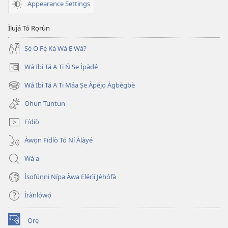
Appearance Settings
Ìlujá Tó Rọrùn
Ṣé O Fẹ́ Ká Wá Ẹ Wá?
Wá Ibi Tá A Ti Ń Ṣe Ìpàdé
(opens
new
Wá Ibi Tá A Ti Máa Ṣe Àpéjọ Àgbègbè
(opens
window)
new
Ohun Tuntun
window)
Fídíò
Àwọn Fídíò Tó Ní Àlàyé
Wá a
Ìsọfúnni Nípa Àwa Ẹlẹ́rìí Jèhófà
Ìrànlọ́wọ́
Ọrẹ
(opens