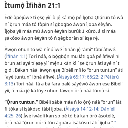
Ìtumọ̀ Ìfihàn 21:1
Èdè àpèjúwe tí ẹsẹ yìí lò jẹ́ ká mọ̀ pé Ìjọba Ọlọ́run tó wà
ní ọ̀run máa tó fòpin sí gbogbo àwọn ìjọba èèyàn.
Ìjọba yìí máa mú àwọn èèyàn burúkú kúrò, á sì máa
ṣàkóso àwọn èèyàn tó ń ṣègbọràn sí àṣẹ rẹ̀.
Àwọn ohun tó wà nínú ìwé Ìfihàn jẹ́ “àmì” tàbí àfiwé.
(
Ìfihàn 1:1
) Torí náà, ó bọ́gbọ́n mu láti gbà pé àfiwé ni
ọ̀run ati ayé tí ẹsẹ yìí mẹ́nu kàn kì í ṣe ọ̀run àti ayé ní ti
gidi. Bákan náà, àwọn ẹsẹ Bíbélì míì lo “ọ̀run tuntun” àti
“ayé tuntun” lọ́nà àfiwé. (
Àìsáyà 65:17;
66:22;
2 Pétérù
3:13
) Torí náà, tá a bá fara balẹ̀ ṣàyẹ̀wò àwọn ẹsẹ Bíbélì
yìí, ó máa jẹ́ ká lóye ohun táwọn ọ̀rọ̀ náà túmọ̀ sí.
“Ọ̀run tuntun.”
Bíbélì sábà máa ń lo ọ̀rọ̀ náà “ọ̀run” làti
fi tọ́ka sí ìṣàkóso tàbí ìjọba. (
Àìsáyà 14:12-14;
Dáníẹ́lì
4:25, 26
) Ìwé ìwádìí kan sọ pé tó bá kan ọ̀rọ̀ àsọtẹ́lẹ̀,
ọ̀rọ̀ náà “ọ̀run dúró fún àgbára ìṣàkóso tàbí ìjọba.”
a