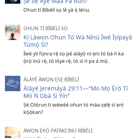
Ṣé Ilẹ̀ Ayé Máa Pa Run?
Ohun tí Bíbélì sọ lè yà ọ́ lẹ́nu.
OHUN TÍ BÍBÉLÌ SỌ
Kí Làwọn Ohun Tó Wà Nínú Ìwé Ìṣípayá
Túmọ̀ Sí?
Ìwé yìí fúnra rẹ̀ sọ pé aláyọ̀ ni ẹni tó bá ń ka
ọ̀rọ̀ inú rẹ̀, tó lóye rẹ̀, tó sì ń pa á mọ́.
ÀLÀYÉ ÀWỌN ẸSẸ BÍBÉLÌ
Àlàyé Jeremáyà 29:11—“Mo Mọ Èrò Tí
Mò Ń Gbà Si Yín”
Ṣé Ọlọ́run ti wéwèé ohun tó máa ṣẹlẹ̀ sí ẹnì
kọ̀ọ̀kan?
ÀWỌN Ẹ̀KỌ́ PÀTÀKÌ INÚ BÍBÉLÌ