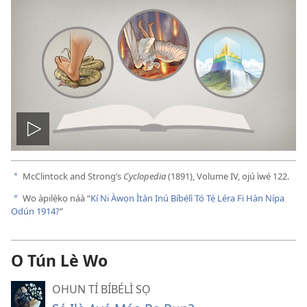
Play
video
McClintock and Strong’s
Cyclopedia
(1891), Volume IV, ojú ìwé 122.
a
Wo àpilẹ̀kọ náà “
Kí Ni Àwọn Ìtàn Inú Bíbélì Tó Tẹ̀ Léra Fi Hàn Nípa
b
Ọdún 1914?
”
O Tún Lè Wo
OHUN TÍ BÍBÉLÌ SỌ