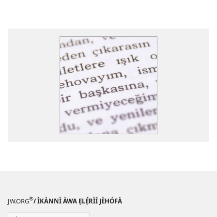
®
JW.ORG
/ ÌKÀNNÌ ÀWA ẸLẸ́RÌÍ JÈHÓFÀ