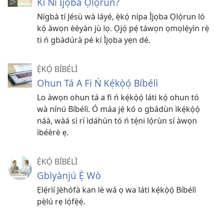
Kí Ni Ìjọba Ọlọ́run?
Nígbà tí Jésù wà láyé, ẹ̀kọ́ nípa Ìjọba Ọlọ́run ló
kọ́ àwọn èèyàn jù lọ. Ọjọ́ pẹ́ táwọn ọmọlẹ́yìn rẹ̀
ti ń gbàdúrà pé kí Ìjọba yẹn dé.
Ẹ̀KỌ́ BÍBÉLÌ
Ohun Tá A Fi Ń Kẹ́kọ̀ọ́ Bíbélì
Lo àwọn ohun tá a fi ń kẹ́kọ̀ọ́ láti kọ́ ohun tó
wà nínú Bíbélì. Ó máa jẹ́ kó o gbádùn ìkẹ́kọ̀ọ́
náà, wàá sì rí ìdáhùn tó ń tẹ́ni lọ́rùn sí àwọn
ìbéèrè ẹ.
Ẹ̀KỌ́ BÍBÉLÌ
Gbìyànjú Ẹ̀ Wò
Ẹlẹ́rìí Jèhófà kan lè wá ọ wa láti kẹ́kọ̀ọ́ Bíbélì
pẹ̀lú rẹ lọ́fẹ̀ẹ́.