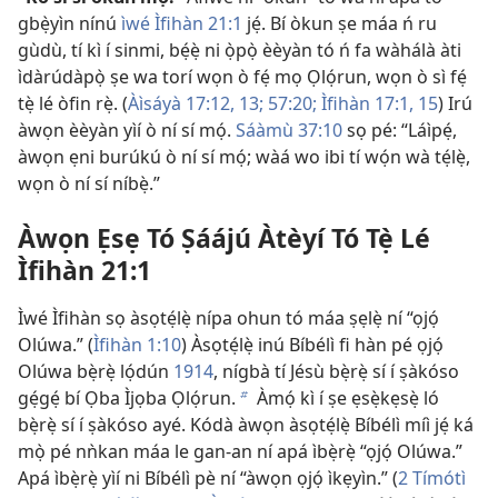
gbẹ̀yìn nínú
ìwé Ìfihàn 21:1
jẹ́. Bí òkun ṣe máa ń ru
gùdù, tí kì í sinmi, bẹ́ẹ̀ ni ọ̀pọ̀ èèyàn tó ń fa wàhálà àti
ìdàrúdàpọ̀ ṣe wa torí wọn ò fẹ́ mọ Ọlọ́run, wọn ò sì fẹ́
tẹ̀ lé òfin rẹ̀. (
Àìsáyà 17:12, 13;
57:20;
Ìfihàn 17:1,
15
) Irú
àwọn èèyàn yìí ò ní sí mọ́.
Sáàmù 37:10
sọ pé: “Láìpẹ́,
àwọn ẹni burúkú ò ní sí mọ́; wàá wo ibi tí wọ́n wà tẹ́lẹ̀,
wọn ò ní sí níbẹ̀.”
Àwọn Ẹsẹ Tó Ṣáájú Àtèyí Tó Tẹ̀ Lé
Ìfihàn 21:1
Ìwé Ìfihàn sọ àsọtẹ́lẹ̀ nípa ohun tó máa ṣẹlẹ̀ ní “ọjọ́
Olúwa.” (
Ìfihàn 1:10
) Àsọtẹ́lẹ̀ inú Bíbélì fi hàn pé ọjọ́
Olúwa bẹ̀rẹ̀ lọ́dún
1914
, nígbà tí Jésù bẹ̀rẹ̀ sí í ṣàkóso
gẹ́gẹ́ bí Ọba Ìjọba Ọlọ́run.
Àmọ́ kì í ṣe ẹsẹ̀kẹsẹ̀ ló
b
bẹ̀rẹ̀ sí í ṣàkóso ayé. Kódà àwọn àsọtẹ́lẹ̀ Bíbélì míì jẹ́ ká
mọ̀ pé nǹkan máa le gan-an ní apá ìbẹ̀rẹ̀ “ọjọ́ Olúwa.”
Apá ìbẹ̀rẹ̀ yìí ni Bíbélì pè ní “àwọn ọjọ́ ìkẹyìn.” (
2 Tímótì