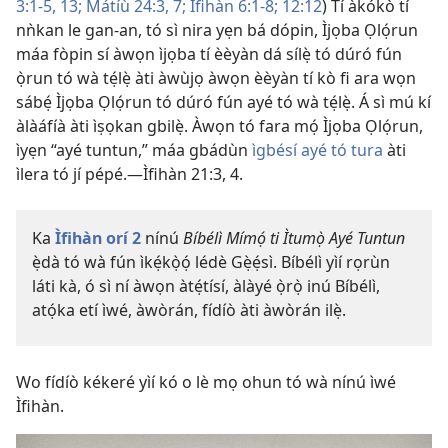
3:1-5,
13;
Mátíù 24:3,
7;
Ìfihàn 6:1-8;
12:12
) Tí àkókò tí
nǹkan le gan-an, tó sì nira yẹn bá dópin, Ìjọba Ọlọ́run
máa fòpin sí àwọn ìjọba tí èèyàn dá sílẹ̀ tó dúró fún
ọ̀run tó wà tẹ́lẹ̀ àti àwùjọ àwọn èèyàn tí kò fi ara wọn
sábẹ́ Ìjọba Ọlọ́run tó dúró fún ayé tó wà tẹ́lẹ̀. Á sì mú kí
àlàáfíà àti ìṣọkan gbilẹ̀. Àwọn tó fara mọ́ Ìjọba Ọlọ́run,
ìyẹn “ayé tuntun,” máa gbádùn
ìgbésí ayé tó tura
àti
ìlera tó jí pépé.—Ìfihàn 21:3, 4.
Ka
Ìfihàn orí 2
nínú
Bíbélì Mímọ́ ti Ìtumọ̀ Ayé Tuntun
ẹ̀dà tó wà fún ìkẹ́kọ̀ọ́ lédè Gẹ̀ẹ́sì. Bíbélì yìí rọrùn
láti kà, ó sì ní àwọn àtẹ́tísí, àlàyé ọ̀rọ̀ inú Bíbélì,
atọ́ka etí ìwé, àwòrán, fídíò àti àwòrán ilẹ̀.
Wo fídíò kékeré yìí kó o lè mọ ohun tó wà nínú ìwé
Ìfihàn.