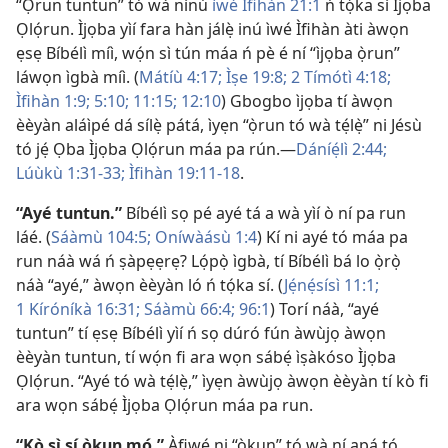
“Ọ̀run tuntun” tó wà nínú
ìwé Ìfihàn 21:1
ń tọ́ka sí Ìjọba
Ọlọ́run. Ìjọba yìí fara hàn jálẹ̀ inú ìwé Ìfihàn àti àwọn
ẹsẹ Bíbélì míì, wọ́n sì tún máa ń pè é ní “ìjọba ọ̀run”
láwọn ìgbà míì. (
Mátíù 4:17;
Ìṣe 19:8;
2 Tímótì 4:18;
Ìfihàn 1:9;
5:10;
11:15;
12:10
) Gbogbo ìjọba tí àwọn
èèyàn aláìpé dá sílẹ̀ pátá, ìyẹn “ọ̀run tó wà tẹ́lẹ̀” ni Jésù
tó jẹ́ Ọba Ìjọba Ọlọ́run máa pa rún.—
Dáníẹ́lì 2:44;
Lúùkù 1:31-33;
Ìfihàn 19:11-18
.
“Ayé tuntun.”
Bíbélì sọ pé ayé tá a wà yìí ò ní pa run
láé. (
Sáàmù 104:5;
Oníwàásù 1:4
) Kí ni ayé tó máa pa
run náà wá ń ṣàpẹẹrẹ? Lọ́pọ̀ ìgbà, tí Bíbélì bá lo ọ̀rọ̀
náà “ayé,” àwọn èèyàn ló ń tọ́ka sí. (
Jẹ́nẹ́sísì 11:1;
1 Kíróníkà 16:31;
Sáàmù 66:4;
96:1
) Torí náà, “ayé
tuntun” tí ẹsẹ Bíbélì yìí ń sọ dúró fún àwùjọ àwọn
èèyàn tuntun, tí wọ́n fi ara wọn sábẹ́ ìṣàkóso Ìjọba
Ọlọ́run. “Ayé tó wà tẹ́lẹ̀,” ìyẹn àwùjọ àwọn èèyàn tí kò fi
ara wọn sábẹ́ Ìjọba Ọlọ́run máa pa run.
“Kò sì sí òkun mọ́.”
Àfiwé ni “òkun” tó wà ní apá tó