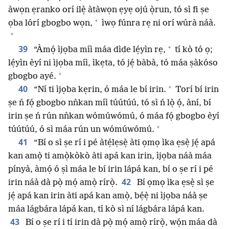
àwọn ẹranko orí ilẹ̀ àtàwọn ẹyẹ ojú ọ̀run, tó sì fi ṣe
+
ọba lórí gbogbo wọn,
ìwọ fúnra rẹ ni orí wúrà náà.
+
+
39
“Àmọ́ ìjọba míì máa dìde lẹ́yìn rẹ,
tí kò tó ọ;
lẹ́yìn èyí ni ìjọba míì, ìkẹta, tó jẹ́ bàbà, tó máa ṣàkóso
+
gbogbo ayé.
+
40
“Ní ti ìjọba kẹrin, ó máa le bí irin.
Torí bí irin
ṣe ń fọ́ gbogbo nǹkan míì túútúú, tó sì ń lọ̀ ọ́, àní, bí
irin ṣe ń rún nǹkan wómúwómú, ó máa fọ́ gbogbo èyí
+
túútúú, ó sì máa rún un wómúwómú.
41
“Bí o sì ṣe rí i pé àtẹ́lẹsẹ̀ àti ọmọ ìka ẹsẹ̀ jẹ́ apá
kan amọ̀ ti amọ̀kòkò àti apá kan irin, ìjọba náà máa
pínyà, àmọ́ ó ṣì máa le bí irin lápá kan, bí o ṣe rí i pé
42
irin náà dà pọ̀ mọ́ amọ̀ rírọ̀.
Bí ọmọ ìka ẹsẹ̀ sì ṣe
jẹ́ apá kan irin àti apá kan amọ̀, bẹ́ẹ̀ ni ìjọba náà ṣe
máa lágbára lápá kan, tí kò sì ní lágbára lápá kan.
43
Bí o ṣe rí i tí irin dà pọ̀ mọ́ amọ̀ rírọ̀, wọ́n máa dà