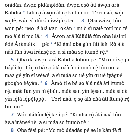
onídán, àwọn pidánpidán, àwọn oṣó àti àwọn ará
*
Kálídíà
láti rọ́ àwọn àlá ọba fún un. Torí náà, wọ́n
+
3
wọlé, wọ́n sì dúró níwájú ọba.
Ọba wá sọ fún
*
wọn pé: “Mo lá àlá kan, ọkàn
mi ò sì balẹ̀ torí mo fẹ́
4
mọ àlá tí mo lá.”
Àwọn ará Kálídíà fún ọba lésì ní
+
*
èdè Árámáíkì
pé:
“Kí ẹ̀mí ọba gùn títí láé. Rọ́ àlá
náà fún àwa ìránṣẹ́ rẹ, a sì máa sọ ìtumọ̀ rẹ̀.”
5
Ọba dá àwọn ará Kálídíà lóhùn pé: “Mi ò ní sọ jù
báyìí lọ: Tí ẹ ò bá sọ àlá náà àti ìtumọ̀ rẹ̀ fún mi, a
máa gé yín sí wẹ́wẹ́, a sì máa sọ ilé yín di ilé ìyàgbẹ́
6
*
gbogbo èèyàn.
Àmọ́ tí ẹ bá sọ àlá náà àti ìtumọ̀
rẹ̀, màá fún yín ní ẹ̀bùn, màá san yín lẹ́san, màá sì dá
+
yín lọ́lá lọ́pọ̀lọpọ̀.
Torí náà, ẹ sọ àlá náà àti ìtumọ̀ rẹ̀
fún mi.”
7
Wọ́n dáhùn lẹ́ẹ̀kejì pé: “Kí ọba rọ́ àlá náà fún
àwa ìránṣẹ́ rẹ̀, a sì máa sọ ìtumọ̀ rẹ̀.”
8
Ọba fèsì pé: “Mo mọ̀ dáadáa pé ṣe lẹ kàn fẹ́ fi