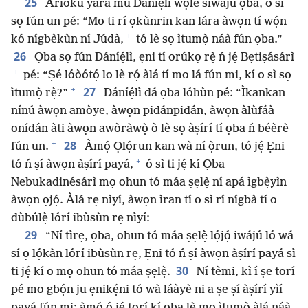
25
Áríókù yára mú Dáníẹ́lì wọlé síwájú ọba, ó sì
sọ fún un pé: “Mo ti rí ọkùnrin kan lára àwọn tí wọ́n
+
kó nígbèkùn ní Júdà,
tó lè sọ ìtumọ̀ náà fún ọba.”
26
Ọba sọ fún Dáníẹ́lì, ẹni tí orúkọ rẹ̀ ń jẹ́ Bẹtiṣásárì
+
pé: “Ṣé lóòótọ́ lo lè rọ́ àlá tí mo lá fún mi, kí o sì sọ
+
27
ìtumọ̀ rẹ̀?”
Dáníẹ́lì dá ọba lóhùn pé: “Ìkankan
nínú àwọn amòye, àwọn pidánpidán, àwọn àlùfáà
onídán àti àwọn awòràwọ̀ ò lè sọ àṣírí tí ọba ń béèrè
+
28
fún un.
Àmọ́ Ọlọ́run kan wà ní ọ̀run, tó jẹ́ Ẹni
+
tó ń ṣí àwọn àṣírí payá,
ó sì ti jẹ́ kí Ọba
Nebukadinésárì mọ ohun tó máa ṣẹlẹ̀ ní apá ìgbẹ̀yìn
àwọn ọjọ́. Àlá rẹ nìyí, àwọn ìran tí o sì rí nígbà tí o
dùbúlẹ̀ lórí ibùsùn rẹ nìyí:
29
“Ní tìrẹ, ọba, ohun tó máa ṣẹlẹ̀ lọ́jọ́ iwájú ló wá
sí ọ lọ́kàn lórí ibùsùn rẹ, Ẹni tó ń ṣí àwọn àṣírí payá sì
30
ti jẹ́ kí o mọ ohun tó máa ṣẹlẹ̀.
Ní tèmi, kì í ṣe torí
pé mo gbọ́n ju ẹnikẹ́ni tó wà láàyè ni a ṣe ṣí àṣírí yìí
payá fún mi; àmọ́ ó jẹ́ torí kí ọba lè mọ ìtumọ̀ àlá náà,