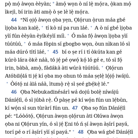
*
pọ̀ mọ́ àwọn èèyàn;
àmọ́ wọn ò ní lẹ̀ mọ́ra, ọ̀kan mọ́
ìkejì, bí irin àti amọ̀ ò ṣe lè lẹ̀ mọ́ra.
44
“Ní ọjọ́ àwọn ọba yẹn, Ọlọ́run ọ̀run máa gbé
+
+
ìjọba kan kalẹ̀,
tí kò ní pa run láé.
A ò ní gbé ìjọba
+
yìí fún èèyàn èyíkéyìí míì.
Ó máa fọ́ àwọn ìjọba yìí
+
túútúú,
ó máa fòpin sí gbogbo wọn, òun nìkan ló sì
+
45
máa dúró títí láé,
bí o ṣe rí i tí òkúta kan gé
kúrò lára òkè náà, tó jẹ́ pé ọwọ́ kọ́ ló gé e, tó sì fọ́
+
irin, bàbà, amọ̀, fàdákà àti wúrà túútúú.
Ọlọ́run
Atóbilọ́lá ti jẹ́ kí ọba mọ ohun tó máa ṣẹlẹ̀ lọ́jọ́ iwájú.
+
Òótọ́ ni àlá náà, ìtumọ̀ rẹ̀ sì ṣeé gbẹ́kẹ̀ lé.”
46
Ọba Nebukadinésárì wá dojú bolẹ̀ níwájú
Dáníẹ́lì, ó sì júbà rẹ̀. Ó pàṣẹ pé kí wọ́n fún un lẹ́bùn,
47
kí wọ́n sì sun tùràrí fún un.
Ọba sọ fún Dáníẹ́lì
pé: “Lóòótọ́, Ọlọ́run àwọn ọlọ́run àti Olúwa àwọn
ọba ni Ọlọ́run yín, ó sì jẹ́ Ẹni tó ń ṣí àwọn àṣírí payá,
+
48
torí pé o rí àṣírí yìí ṣí payá.”
Ọba wá gbé Dáníẹ́lì