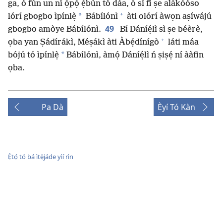
ga, ó fún un ní ọ̀pọ̀ ẹ̀bùn tó dáa, ó sì fi ṣe alákòóso
+
*
lórí gbogbo ìpínlẹ̀
Bábílónì
àti olórí àwọn aṣíwájú
49
gbogbo amòye Bábílónì.
Bí Dáníẹ́lì sì ṣe béèrè,
+
ọba yan Ṣádírákì, Méṣákì àti Àbẹ́dínígò
láti máa
*
bójú tó ìpínlẹ̀
Bábílónì, àmọ́ Dáníẹ́lì ń ṣiṣẹ́ ní ààfin
ọba.
Pa Dà
Èyí Tó Kàn
Ẹ̀tọ́ tó bá ìtẹ̀jáde yìí rìn