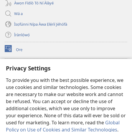
Àwọn Fídíò Tó Ní Àlàyé
Wá a
Ìsọfúnni Nípa Àwa Ẹlẹ́rìí Jèhófà
Ìrànlọ́wọ́
Ọrẹ
(opens
new
window)
ÀKÁ ÌWÉ ORÍ ÍŃTÁNẸ́Ẹ̀TÌ TI Watchtower™
Privacy Settings
(opens
new
®
JW Hub
To provide you with the best possible experience, we
window)
(opens
use cookies and similar technologies. Some cookies
new
®
JW Library
window)
are necessary to make our website work and cannot
be refused. You can accept or decline the use of
®
Watchtower Library
additional cookies, which we use only to improve
your experience. None of this data will ever be sold or
used for marketing. To learn more, read the
Global
Policy on Use of Cookies and Similar Technologies
.