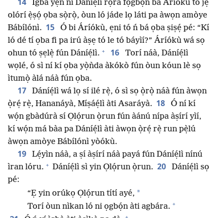
14
Ìgbà yẹn ni Dáníẹ́lì rọra fọgbọ́n bá Áríókù tó jẹ́
olórí ẹ̀ṣọ́ ọba sọ̀rọ̀, òun ló jáde lọ láti pa àwọn amòye
15
Bábílónì.
Ó bi Áríókù, ẹni tó ń bá ọba ṣiṣẹ́ pé: “Kí
ló dé tí ọba fi pa irú àṣẹ tó le tó báyìí?” Áríókù wá sọ
+
16
ohun tó ṣẹlẹ̀ fún Dáníẹ́lì.
Torí náà, Dáníẹ́lì
wọlé, ó sì ní kí ọba yọ̀ǹda àkókò fún òun kóun lè sọ
ìtumọ̀ àlá náà fún ọba.
17
Dáníẹ́lì wá lọ sí ilé rẹ̀, ó sì sọ ọ̀rọ̀ náà fún àwọn
18
ọ̀rẹ́ rẹ̀, Hananáyà, Míṣáẹ́lì àti Asaráyà.
Ó ní kí
wọ́n gbàdúrà sí Ọlọ́run ọ̀run fún àánú nípa àṣírí yìí,
kí wọ́n má bàa pa Dáníẹ́lì àti àwọn ọ̀rẹ́ rẹ̀ run pẹ̀lú
àwọn amòye Bábílónì yòókù.
19
Lẹ́yìn náà, a ṣí àṣírí náà payá fún Dáníẹ́lì nínú
+
20
ìran lóru.
Dáníẹ́lì sì yin Ọlọ́run ọ̀run.
Dáníẹ́lì sọ
pé:
*
“Ẹ yin orúkọ Ọlọ́run títí ayé,
+
Torí òun nìkan ló ni ọgbọ́n àti agbára.
+