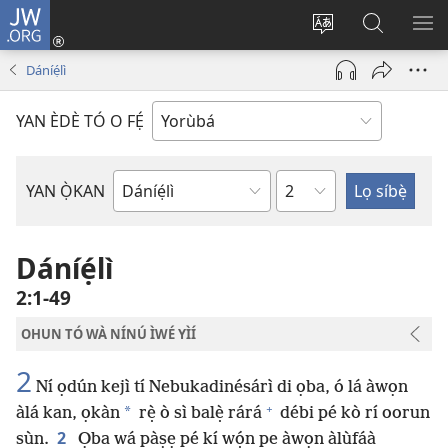
JW.ORG
Wọlé
(opens
Yí
Wa
GB
new
èdè
JW.ORG
YÍ
Dáníẹ́lì
window)
ìkànnì
JÁ
pa
YAN ÈDÈ TÓ O FẸ́
dà
Orí
YAN Ọ̀KAN
Ìwé
Bíbélì
Dáníẹ́lì
2:1-49
OHUN TÓ WÀ NÍNÚ ÌWÉ YÌÍ
2
Ní ọdún kejì tí Nebukadinésárì di ọba, ó lá àwọn
+
*
àlá kan, ọkàn
rẹ̀ ò sì balẹ̀ rárá
débi pé kò rí oorun
2
sùn.
Ọba wá pàṣẹ pé kí wọ́n pe àwọn àlùfáà