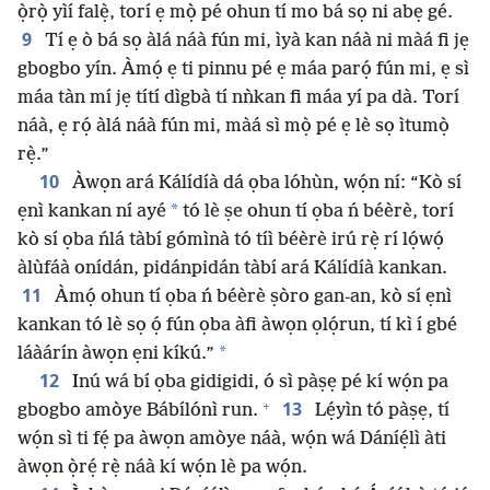
ọ̀rọ̀ yìí falẹ̀, torí ẹ mọ̀ pé ohun tí mo bá sọ ni abẹ gé.
9
Tí ẹ ò bá sọ àlá náà fún mi, ìyà kan náà ni màá fi jẹ
gbogbo yín. Àmọ́ ẹ ti pinnu pé ẹ máa parọ́ fún mi, ẹ sì
máa tàn mí jẹ títí dìgbà tí nǹkan fi máa yí pa dà. Torí
náà, ẹ rọ́ àlá náà fún mi, màá sì mọ̀ pé ẹ lè sọ ìtumọ̀
rẹ̀.”
10
Àwọn ará Kálídíà dá ọba lóhùn, wọ́n ní: “Kò sí
*
ẹnì kankan ní ayé
tó lè ṣe ohun tí ọba ń béèrè, torí
kò sí ọba ńlá tàbí gómìnà tó tíì béèrè irú rẹ̀ rí lọ́wọ́
àlùfáà onídán, pidánpidán tàbí ará Kálídíà kankan.
11
Àmọ́ ohun tí ọba ń béèrè ṣòro gan-an, kò sí ẹnì
kankan tó lè sọ ọ́ fún ọba àfi àwọn ọlọ́run, tí kì í gbé
*
láàárín àwọn ẹni kíkú.”
12
Inú wá bí ọba gidigidi, ó sì pàṣẹ pé kí wọ́n pa
+
13
gbogbo amòye Bábílónì run.
Lẹ́yìn tó pàṣẹ, tí
wọ́n sì ti fẹ́ pa àwọn amòye náà, wọ́n wá Dáníẹ́lì àti
àwọn ọ̀rẹ́ rẹ̀ náà kí wọ́n lè pa wọ́n.