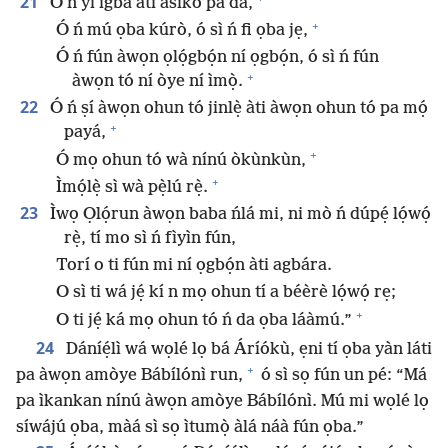
21
Ó ń yí ìgbà àti àsìkò pa dà,
+
Ó ń mú ọba kúrò, ó sì ń fi ọba jẹ,
Ó ń fún àwọn ọlọ́gbọ́n ní ọgbọ́n, ó sì ń fún
+
àwọn tó ní òye ní ìmọ̀.
22
Ó ń ṣí àwọn ohun tó jinlẹ̀ àti àwọn ohun tó pa mọ́
+
payá,
+
Ó mọ ohun tó wà nínú òkùnkùn,
+
Ìmọ́lẹ̀ sì wà pẹ̀lú rẹ̀.
23
Ìwọ Ọlọ́run àwọn baba ńlá mi, ni mò ń dúpẹ́ lọ́wọ́
rẹ̀, tí mo sì ń fìyìn fún,
Torí o ti fún mi ní ọgbọ́n àti agbára.
O sì ti wá jẹ́ kí n mọ ohun tí a béèrè lọ́wọ́ rẹ;
+
O ti jẹ́ ká mọ ohun tó ń da ọba láàmú.”
24
Dáníẹ́lì wá wọlé lọ bá Áríókù, ẹni tí ọba yàn láti
+
pa àwọn amòye Bábílónì run,
ó sì sọ fún un pé: “Má
pa ìkankan nínú àwọn amòye Bábílónì. Mú mi wọlé lọ
síwájú ọba, màá sì sọ ìtumọ̀ àlá náà fún ọba.”