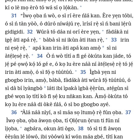
+
kí o lè mọ èrò tó wá sí ọ lọ́kàn.
31
“Ìwọ ọba ń wò, o sì rí ère ńlá kan. Ère yẹn tóbi,
ó sì ń tàn yòò, ó dúró níwájú rẹ, ìrísí rẹ̀ sì ń bani lẹ́rù
+
32
gidigidi.
Wúrà tó dáa ni orí ère yẹn,
fàdákà ni
+
+
33
igẹ̀ àti apá rẹ̀,
bàbà sì ni ikùn àti itan rẹ̀,
irin
+
*
ni ẹsẹ̀ rẹ̀,
apá kan irin àti apá kan amọ̀
sì ni
+
34
àtẹ́lẹsẹ̀ rẹ̀.
Ò ń wò títí a fi gé òkúta kan jáde, tó
jẹ́ pé ọwọ́ kọ́ ló gé e, ó kọ lu ère náà ní àtẹ́lẹsẹ̀ rẹ̀ tó jẹ́
+
35
irin àti amọ̀, ó sì fọ́ ọ túútúú.
Ìgbà yẹn ni
gbogbo irin, amọ̀, bàbà, fàdákà àti wúrà fọ́ túútúú, ó
*
sì dà bí ìyàngbò
láti ibi ìpakà ìgbà ẹ̀ẹ̀rùn, atẹ́gùn sì
gbé wọn lọ títí kò fi ṣẹ́ ku nǹkan kan. Àmọ́ òkúta tó
kọ lu ère náà di òkè ńlá, ó sì bo gbogbo ayé.
36
37
“Àlá náà nìyí, a sì máa sọ ìtumọ̀ rẹ̀ fún ọba.
Ìwọ ọba, ọba àwọn ọba, tí Ọlọ́run ọ̀run ti fún ní
+
38
ìjọba,
agbára, okun àti ògo,
tó sì ti fi àwọn
èèyàn lé lọ́wọ́, ibi yòówù kí wọ́n máa gbé, títí kan