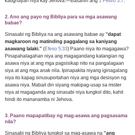
kaugnayan niya kay Jehova.​—Basahin ang
1 Pedro 3:7
.
2. Ano ang payo ng Bibliya para sa mga asawang
babae?
Sinasabi ng Bibliya na ang asawang babae ay
“dapat
magkaroon ng matinding paggalang sa kaniyang
asawang lalaki.”
(
Efeso 5:33
) Paano niya ito magagawa?
Pinapahalagahan niya ang magagandang katangian ng
asawa niya at ang mga pagsisikap nito na pangalagaan
siya at ang mga anak nila. Ipinapakita niyang iginagalang
niya ito kapag sinusuportahan niya ang mga desisyon ng
asawa niya. Mabait din siyang makipag-usap sa mister
niya at magaganda ang sinasabi niya tungkol dito, kahit
hindi ito mananamba ni Jehova.
3. Paano mapapatibay ng mag-asawa ang pagsasama
nila?
Sinasabi ng Bibliya tungkol sa mag-asawa na
“ang