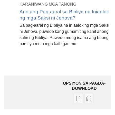
KARANIWANG MGA TANONG
Ano ang Pag-aaral sa Bibliya na Iniaalok
ng mga Saksi ni Jehova?
Sa pag-aaral ng Bibliya na iniaalok ng mga Saksi
ni Jehova, puwede kang gumamit ng kahit anong
salin ng Bibliya. Puwede mong isama ang buong
pamilya mo o mga kaibigan mo.
OPSIYON SA PAGDA-
DOWNLOAD
Opsiyon
Opsiyon
sa
sa
pagda-
pagda-