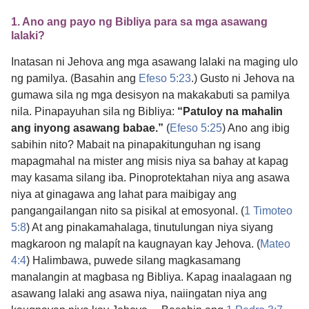
1. Ano ang payo ng Bibliya para sa mga asawang
lalaki?
Inatasan ni Jehova ang mga asawang lalaki na maging ulo
ng pamilya. (Basahin ang
Efeso 5:23
.) Gusto ni Jehova na
gumawa sila ng mga desisyon na makakabuti sa pamilya
nila. Pinapayuhan sila ng Bibliya:
“Patuloy na mahalin
ang inyong asawang babae.”
(
Efeso 5:25
) Ano ang ibig
sabihin nito? Mabait na pinapakitunguhan ng isang
mapagmahal na mister ang misis niya sa bahay at kapag
may kasama silang iba. Pinoprotektahan niya ang asawa
niya at ginagawa ang lahat para maibigay ang
pangangailangan nito sa pisikal at emosyonal. (
1 Timoteo
5:8
) At ang pinakamahalaga, tinutulungan niya siyang
magkaroon ng malapít na kaugnayan kay Jehova. (
Mateo
4:4
) Halimbawa, puwede silang magkasamang
manalangin at magbasa ng Bibliya. Kapag inaalagaan ng
asawang lalaki ang asawa niya, naiingatan niya ang