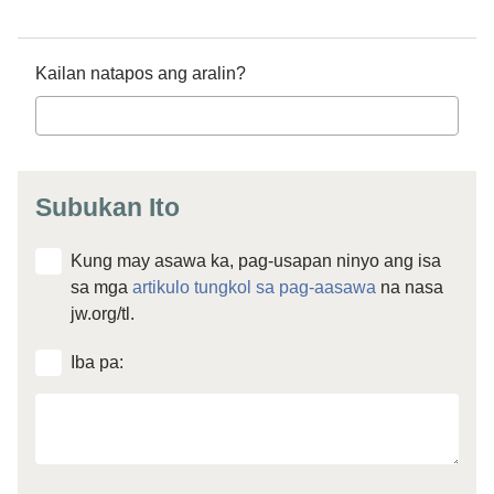
Kailan natapos ang aralin?
Subukan Ito
Kung may asawa ka, pag-usapan ninyo ang isa
sa mga
artikulo tungkol sa pag-aasawa
na nasa
jw.org/tl.
Iba pa:
Iba
mo
pang
goal