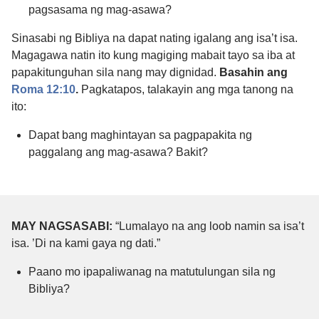
pagsasama ng mag-asawa?
Sinasabi ng Bibliya na dapat nating igalang ang isa’t isa.
Magagawa natin ito kung magiging mabait tayo sa iba at
papakitunguhan sila nang may dignidad.
Basahin ang
Roma 12:10
.
Pagkatapos, talakayin ang mga tanong na
ito:
Dapat bang maghintayan sa pagpapakita ng
paggalang ang mag-asawa? Bakit?
MAY NAGSASABI:
“Lumalayo na ang loob namin sa isa’t
isa. ’Di na kami gaya ng dati.”
Paano mo ipapaliwanag na matutulungan sila ng
Bibliya?