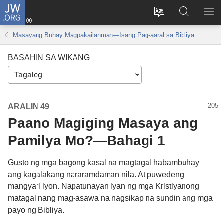
JW.ORG
Mag-
log
Baguhin
Maghana
IP
In
ang
sa
AN
Masayang Buhay Magpakailanman​—Isang Pag-aaral sa Bibliya
(may
wika
JW.ORG
ME
bubukas
ng
BASAHIN SA WIKANG
na
site
bagong
window)
ARALIN 49
Paano Magiging Masaya ang
Pamilya Mo?​—Bahagi 1
Gusto ng mga bagong kasal na magtagal habambuhay
ang kagalakang nararamdaman nila. At puwedeng
mangyari iyon. Napatunayan iyan ng mga Kristiyanong
matagal nang mag-asawa na nagsikap na sundin ang mga
payo ng Bibliya.