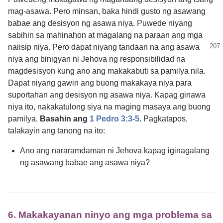
mag-asawa. Pero minsan, baka hindi gusto ng asawang
babae ang desisyon ng asawa niya. Puwede niyang
sabihin sa mahinahon at magalang na paraan ang mga
naiisip niya.
Pero dapat niyang tandaan na ang asawa
niya ang binigyan ni Jehova ng responsibilidad na
magdesisyon kung ano ang makakabuti sa pamilya nila.
Dapat niyang gawin ang buong makakaya niya para
suportahan ang desisyon ng asawa niya. Kapag ginawa
niya ito, nakakatulong siya na maging masaya ang buong
pamilya.
Basahin ang
1 Pedro 3:​3-5
.
Pagkatapos,
talakayin ang tanong na ito:
Ano ang nararamdaman ni Jehova kapag iginagalang
ng asawang babae ang asawa niya?
6. Makakayanan ninyo ang mga problema sa