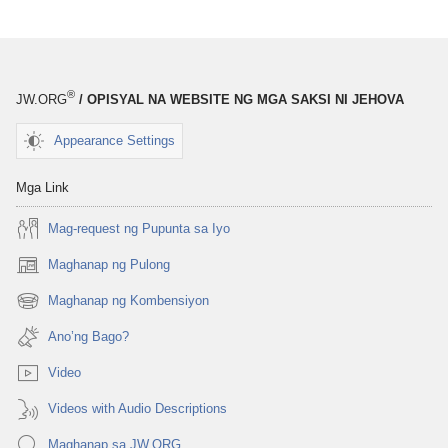
download
download
ng
ng
publikasyon
audio
Masayang
Masayang
®
JW.ORG
/ OPISYAL NA WEBSITE NG MGA SAKSI NI JEHOVA
Buhay
Buhay
Magpakailanman​
Magpakailanm
Appearance Settings
—
—
Isang
Isang
Mga Link
Pag-
Pag-
Mag-request ng Pupunta sa Iyo
aaral
aaral
sa
sa
Maghanap ng Pulong
(may
Bibliya
Bibliya
bubukas
Maghanap ng Kombensiyon
(may
na
bubukas
bagong
Ano’ng Bago?
na
window)
bagong
Video
window)
Videos with Audio Descriptions
Maghanap sa JW.ORG