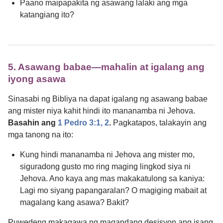
Paano maipapakita ng asawang lalaki ang mga
katangiang ito?
5. Asawang babae​—mahalin at igalang ang
iyong asawa
Sinasabi ng Bibliya na dapat igalang ng asawang babae
ang mister niya kahit hindi ito mananamba ni Jehova.
Basahin ang
1 Pedro 3:​1, 2
.
Pagkatapos, talakayin ang
mga tanong na ito:
Kung hindi mananamba ni Jehova ang mister mo,
siguradong gusto mo ring maging lingkod siya ni
Jehova. Ano kaya ang mas makakatulong sa kaniya:
Lagi mo siyang papangaralan? O magiging mabait at
magalang kang asawa? Bakit?
Puwedeng makagawa ng magandang desisyon ang isang