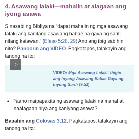
4. Asawang lalaki​—mahalin at alagaan ang
iyong asawa
Sinasabi ng Bibliya na “dapat mahalin ng mga asawang
lalaki ang kanilang asawang babae na gaya ng sarili
nilang katawan.” (
Efeso 5:​28, 29
) Ano ang ibig sabihin
nito?
Panoorin ang VIDEO
.
Pagkatapos, talakayin ang
tanong na ito:
VIDEO:
Mga Asawang Lalaki, Ibigin
ang Inyong Asawang Babae Gaya ng
Inyong Sarili
(9:​53)
Paano maipapakita ng asawang lalaki na mahal at
inaalagaan niya ang kaniyang asawa?
Basahin ang
Colosas 3:12
.
Pagkatapos, talakayin ang
tanong na ito: