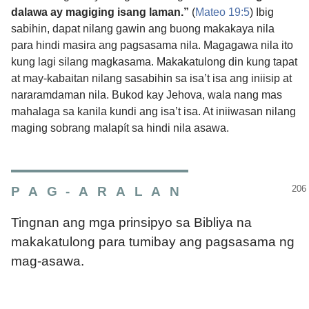
dalawa ay magiging isang laman.”
(
Mateo 19:5
) Ibig
sabihin, dapat nilang gawin ang buong makakaya nila
para hindi masira ang pagsasama nila. Magagawa nila ito
kung lagi silang magkasama. Makakatulong din kung tapat
at may-kabaitan nilang sasabihin sa isa’t isa ang iniisip at
nararamdaman nila. Bukod kay Jehova, wala nang mas
mahalaga sa kanila kundi ang isa’t isa. At iniiwasan nilang
maging sobrang malapít sa hindi nila asawa.
PAG-ARALAN
Tingnan ang mga prinsipyo sa Bibliya na
makakatulong para tumibay ang pagsasama ng
mag-asawa.