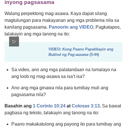
inyong pagsasama
Walang perpektong mag-asawa. Kaya dapat silang
magtulungan para makayanan ang mga problema nila sa
kanilang pagsasama.
Panoorin ang VIDEO
.
Pagkatapos,
talakayin ang mga tanong na ito:
VIDEO:
Kung Paano Papatibayin ang
Buklod ng Pag-aasawa
(5:​44)
Sa video, ano ang mga palatandaan na lumalayo na
ang loob ng mag-asawa sa isa’t isa?
Ano ang mga ginawa nila para tumibay muli ang
pagsasama nila?
Basahin ang
1 Corinto 10:24
at
Colosas 3:13
.
Sa bawat
pagbasa ng teksto, talakayin ang tanong na ito:
Paano makakatulong ang payong ito para tumibay ang